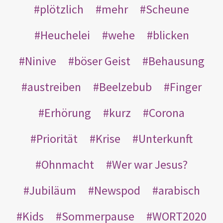
plötzlich
mehr
Scheune
Heuchelei
wehe
blicken
Ninive
böser Geist
Behausung
austreiben
Beelzebub
Finger
Erhörung
kurz
Corona
Priorität
Krise
Unterkunft
Ohnmacht
Wer war Jesus?
Jubiläum
Newspod
arabisch
Kids
Sommerpause
WORT2020