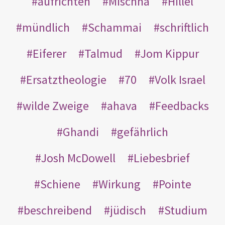
aufrichten
Mischna
Hillel
mündlich
Schammai
schriftlich
Eiferer
Talmud
Jom Kippur
Ersatztheologie
70
Volk Israel
wilde Zweige
ahava
Feedbacks
Ghandi
gefährlich
Josh McDowell
Liebesbrief
Schiene
Wirkung
Pointe
beschreibend
jüdisch
Studium