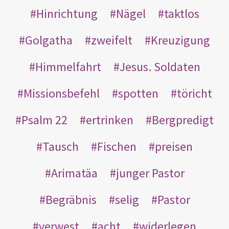
Hinrichtung
Nägel
taktlos
Golgatha
zweifelt
Kreuzigung
Himmelfahrt
Jesus. Soldaten
Missionsbefehl
spotten
töricht
Psalm 22
ertrinken
Bergpredigt
Tausch
Fischen
preisen
Arimatäa
junger Pastor
Begräbnis
selig
Pastor
verwest
acht
widerlegen