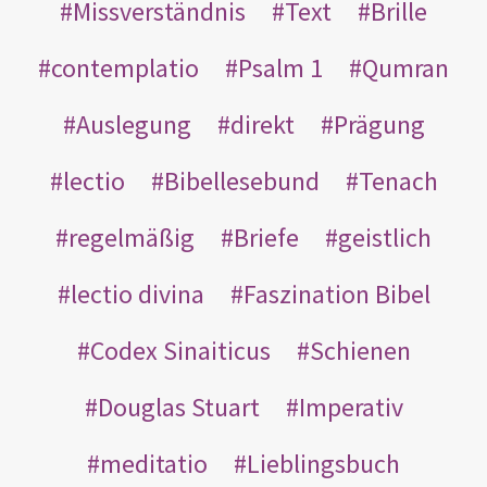
Missverständnis
Text
Brille
contemplatio
Psalm 1
Qumran
Auslegung
direkt
Prägung
lectio
Bibellesebund
Tenach
regelmäßig
Briefe
geistlich
lectio divina
Faszination Bibel
Codex Sinaiticus
Schienen
Douglas Stuart
Imperativ
meditatio
Lieblingsbuch