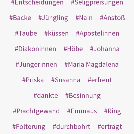
Entscheidungen
Seligpreisungen
Backe
Jüngling
Nain
Anstoß
Taube
küssen
Apostelinnen
Diakoninnen
Höbe
Johanna
Jüngerinnen
Maria Magdalena
Priska
Susanna
erfreut
dankte
Besinnung
Prachtgewand
Emmaus
Ring
Folterung
durchbohrt
erträgt