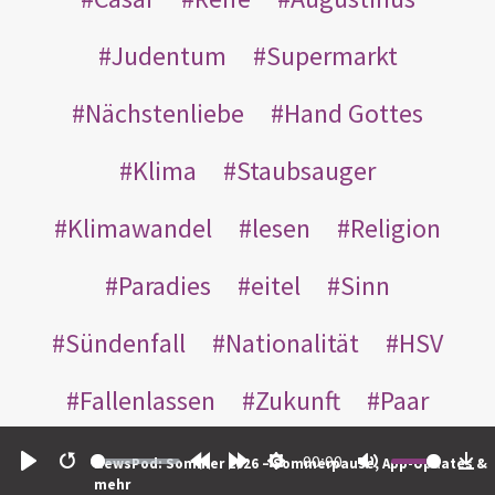
Judentum
Supermarkt
Nächstenliebe
Hand Gottes
Klima
Staubsauger
Klimawandel
lesen
Religion
Paradies
eitel
Sinn
Sündenfall
Nationalität
HSV
Fallenlassen
Zukunft
Paar
Erwachsene
mit dir
kindlich
00:00
NewsPod: Sommer 2026 – Sommerpause, App-Updates &
Play
Restart
Rewind
Forward
Settings
Mute
Do
mehr