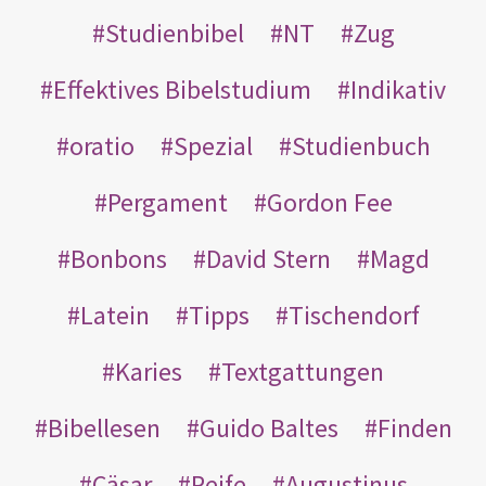
Studienbibel
NT
Zug
Effektives Bibelstudium
Indikativ
oratio
Spezial
Studienbuch
Pergament
Gordon Fee
Bonbons
David Stern
Magd
Latein
Tipps
Tischendorf
Karies
Textgattungen
Bibellesen
Guido Baltes
Finden
Cäsar
Reife
Augustinus