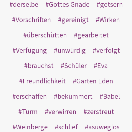
derselbe
Gottes Gnade
getsern
Vorschriften
gereinigt
Wirken
überschütten
gearbeitet
Verfügung
unwürdig
verfolgt
brauchst
Schüler
Eva
Freundlichkeit
Garten Eden
erschaffen
bekümmert
Babel
Turm
verwirren
zerstreut
Weinberge
schlief
asuweglos