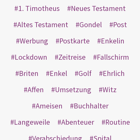
1. Timotheus
Neues Testament
Altes Testament
Gondel
Post
Werbung
Postkarte
Enkelin
Lockdown
Zeitreise
Fallschirm
Briten
Enkel
Golf
Ehrlich
Affen
Umsetzung
Witz
Ameisen
Buchhalter
Langeweile
Abenteuer
Routine
Verabschiedung
Spital