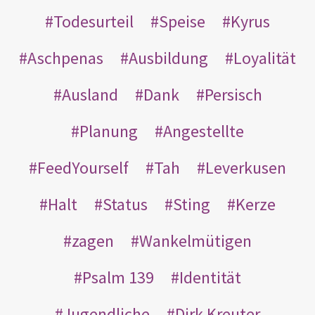
Todesurteil
Speise
Kyrus
Aschpenas
Ausbildung
Loyalität
Ausland
Dank
Persisch
Planung
Angestellte
FeedYourself
Tah
Leverkusen
Halt
Status
Sting
Kerze
zagen
Wankelmütigen
Psalm 139
Identität
Jugendliche
Dirk Kreuter