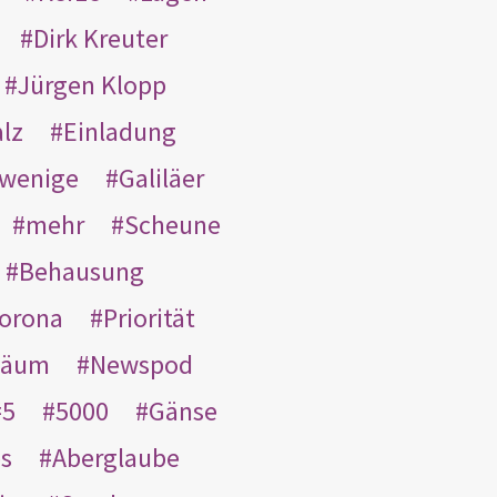
Dirk Kreuter
Jürgen Klopp
lz
Einladung
wenige
Galiläer
mehr
Scheune
Behausung
orona
Priorität
läum
Newspod
5
5000
Gänse
es
Aberglaube