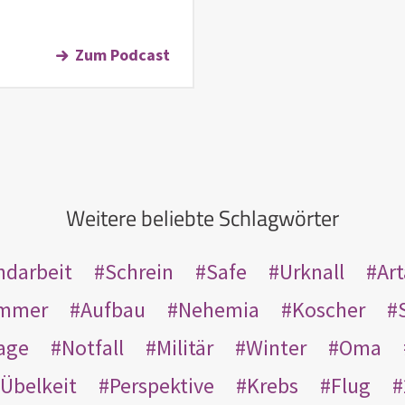
Zum Podcast
Weitere beliebte Schlagwörter
ndarbeit
Schrein
Safe
Urknall
Ar
mmer
Aufbau
Nehemia
Koscher
age
Notfall
Militär
Winter
Oma
Übelkeit
Perspektive
Krebs
Flug