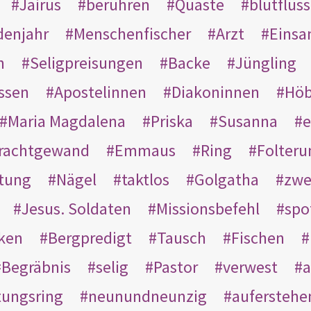
Jairus
berühren
Quaste
blutflüss
enjahr
Menschenfischer
Arzt
Einsa
n
Seligpreisungen
Backe
Jüngling
ssen
Apostelinnen
Diakoninnen
Hö
Maria Magdalena
Priska
Susanna
e
rachtgewand
Emmaus
Ring
Folteru
htung
Nägel
taktlos
Golgatha
zwe
Jesus. Soldaten
Missionsbefehl
spo
nken
Bergpredigt
Tausch
Fischen
Begräbnis
selig
Pastor
verwest
a
tungsring
neunundneunzig
auferstehe