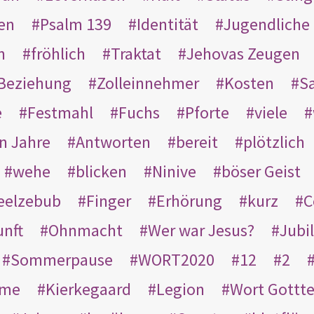
en
Psalm 139
Identität
Jugendliche
n
fröhlich
Traktat
Jehovas Zeugen
Beziehung
Zolleinnehmer
Kosten
Sa
e
Festmahl
Fuchs
Pforte
viele
n Jahre
Antworten
bereit
plötzlich
wehe
blicken
Ninive
böser Geist
eelzebub
Finger
Erhörung
kurz
C
unft
Ohnmacht
Wer war Jesus?
Jubi
Sommerpause
WORT2020
12
2
ame
Kierkegaard
Legion
Wort Gottt