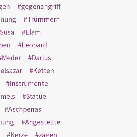
gen
gegenangriff
inung
Trümmern
Susa
Elam
pen
Leopard
Meder
Darius
elsazar
Ketten
Instrumente
mmels
Statue
Aschpenas
nung
Angestellte
Kerze
zagen