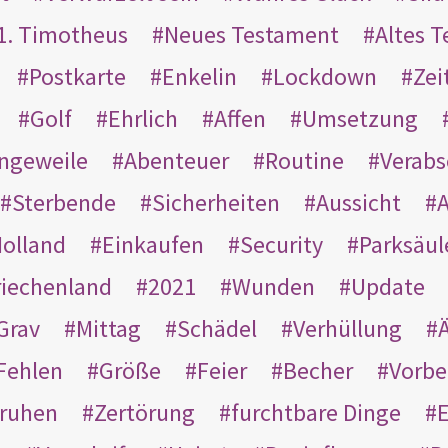
1. Timotheus
Neues Testament
Altes 
Postkarte
Enkelin
Lockdown
Zei
Golf
Ehrlich
Affen
Umsetzung
ngeweile
Abenteuer
Routine
Verab
Sterbende
Sicherheiten
Aussicht
A
olland
Einkaufen
Security
Parksäul
riechenland
2021
Wunden
Update
Grav
Mittag
Schädel
Verhüllung
Ä
Fehlen
Größe
Feier
Becher
Vorbe
ruhen
Zertörung
furchtbare Dinge
E