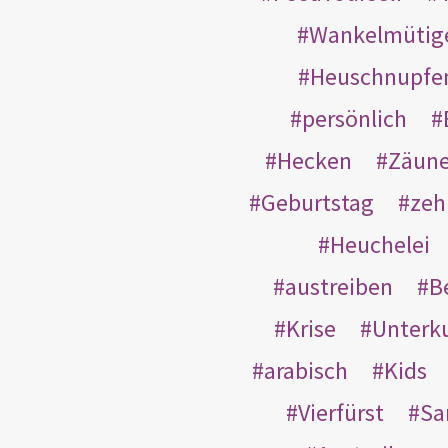
Wankelmütig
Heuschnupfe
persönlich
Hecken
Zäun
Geburtstag
zeh
Heuchelei
austreiben
B
Krise
Unterk
arabisch
Kids
Vierfürst
S