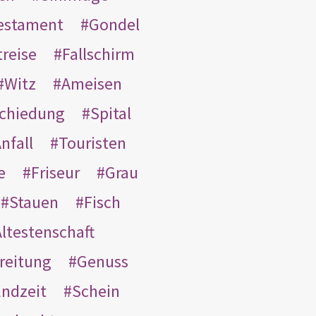
Testament
Gondel
treise
Fallschirm
Witz
Ameisen
schiedung
Spital
nfall
Touristen
e
Friseur
Grau
Stauen
Fisch
ltestenschaft
reitung
Genuss
ndzeit
Schein