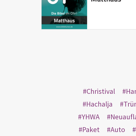
Christival
Ha
Hachalja
Trü
YHWA
Neuaufl
Paket
Auto