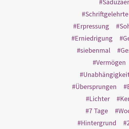
Saduzäe
Schriftgelehrt
Erpressung
So
Erniedrigung
G
siebenmal
Ge
Vermögen
Unabhängigkei
Übersprungen
Lichter
Ke
7 Tage
Wo
Hintergrund