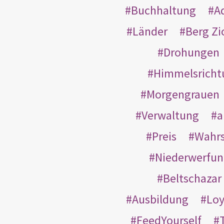
Buchhaltung
A
Länder
Berg Zi
Drohungen
Himmelsricht
Morgengrauen
Verwaltung
a
Preis
Wahrs
Niederwerfun
Beltschazar
Ausbildung
Loy
FeedYourself