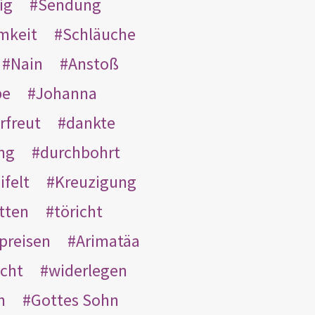
ig
Sendung
mkeit
Schläuche
Nain
Anstoß
be
Johanna
rfreut
dankte
ng
durchbohrt
ifelt
Kreuzigung
tten
töricht
preisen
Arimatäa
cht
widerlegen
n
Gottes Sohn