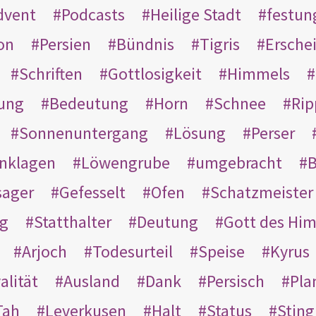
dvent
Podcasts
Heilige Stadt
festun
on
Persien
Bündnis
Tigris
Ersche
Schriften
Gottlosigkeit
Himmels
ung
Bedeutung
Horn
Schnee
Rip
Sonnenuntergang
Lösung
Perser
nklagen
Löwengrube
umgebracht
B
ager
Gefesselt
Ofen
Schatzmeister
g
Statthalter
Deutung
Gott des Hi
Arjoch
Todesurteil
Speise
Kyrus
alität
Ausland
Dank
Persisch
Pla
Tah
Leverkusen
Halt
Status
Sting