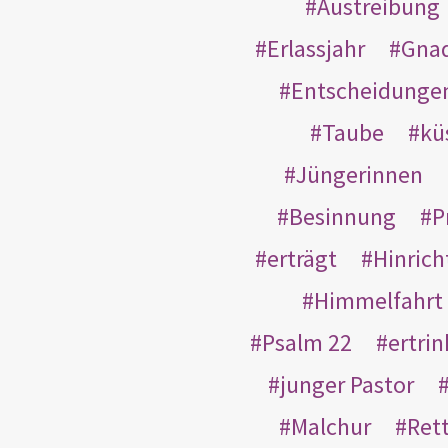
Austreibung
Erlassjahr
Gnad
Entscheidunge
Taube
kü
Jüngerinnen
Besinnung
P
erträgt
Hinric
Himmelfahrt
Psalm 22
ertri
junger Pastor
Malchur
Ret