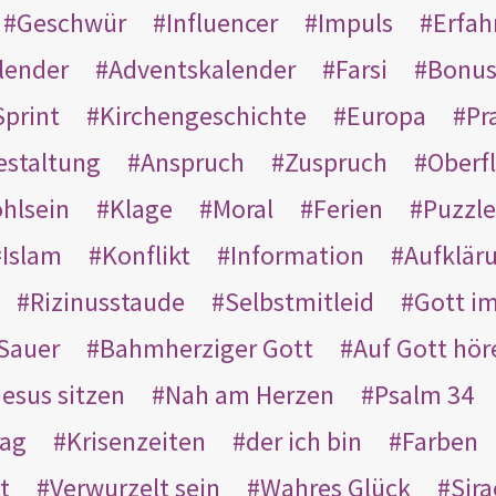
Geschwür
Influencer
Impuls
Erfah
lender
Adventskalender
Farsi
Bonu
Sprint
Kirchengeschichte
Europa
Pr
estaltung
Anspruch
Zuspruch
Oberfl
hlsein
Klage
Moral
Ferien
Puzzle
Islam
Konflikt
Information
Aufklär
Rizinusstaude
Selbstmitleid
Gott i
Sauer
Bahmherziger Gott
Auf Gott hör
Jesus sitzen
Nah am Herzen
Psalm 34
rag
Krisenzeiten
der ich bin
Farben
t
Verwurzelt sein
Wahres Glück
Sir