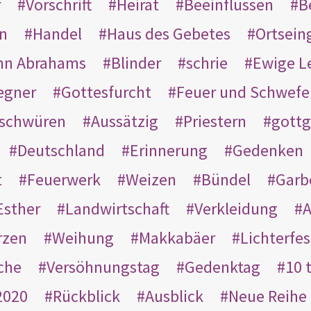
r
Vorschrift
Heirat
Beeinflussen
B
en
Handel
Haus des Gebetes
Ortsein
hn Abrahams
Blinder
schrie
Ewige L
egner
Gottesfurcht
Feuer und Schwefe
schwüren
Aussätzig
Priestern
gottg
Deutschland
Erinnerung
Gedenken
t
Feuerwerk
Weizen
Bündel
Garb
Esther
Landwirtschaft
Verkleidung
A
rzen
Weihung
Makkabäer
Lichterfes
che
Versöhnungstag
Gedenktag
10 
2020
Rückblick
Ausblick
Neue Reihe