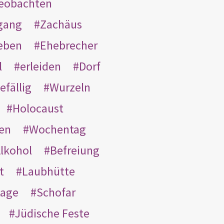
eobachten
gang
Zachäus
eben
Ehebrecher
l
erleiden
Dorf
efällig
Wurzeln
Holocaust
en
Wochentag
lkohol
Befreiung
t
Laubhütte
tage
Schofar
Jüdische Feste