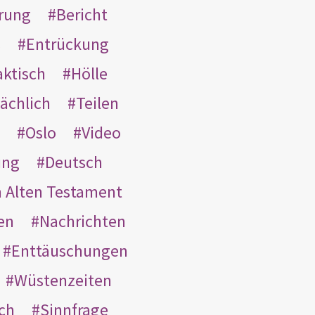
rung
Bericht
s
Entrückung
aktisch
Hölle
ächlich
Teilen
Oslo
Video
ung
Deutsch
m Alten Testament
en
Nachrichten
Enttäuschungen
Wüstenzeiten
ach
Sinnfrage