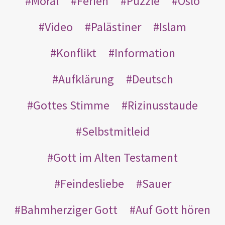
Moral
Ferien
Puzzle
Oslo
Video
Palästiner
Islam
Konflikt
Information
Aufklärung
Deutsch
Gottes Stimme
Rizinusstaude
Selbstmitleid
Gott im Alten Testament
Feindesliebe
Sauer
Bahmherziger Gott
Auf Gott hören