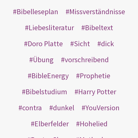
Bibelleseplan
Missverständnisse
Liebesliteratur
Bibeltext
Doro Platte
Sicht
dick
Übung
vorschreibend
BibleEnergy
Prophetie
Bibelstudium
Harry Potter
contra
dunkel
YouVersion
Elberfelder
Hohelied