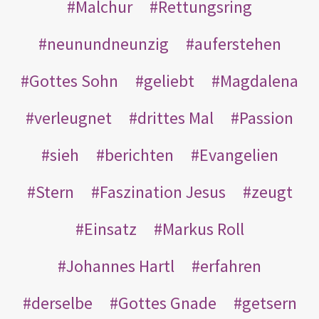
Malchur
Rettungsring
neunundneunzig
auferstehen
Gottes Sohn
geliebt
Magdalena
verleugnet
drittes Mal
Passion
sieh
berichten
Evangelien
Stern
Faszination Jesus
zeugt
Einsatz
Markus Roll
Johannes Hartl
erfahren
derselbe
Gottes Gnade
getsern