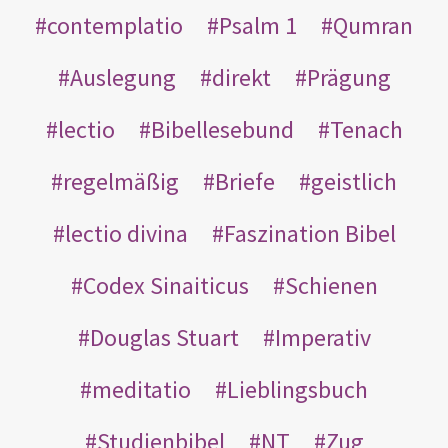
contemplatio
Psalm 1
Qumran
Auslegung
direkt
Prägung
lectio
Bibellesebund
Tenach
regelmäßig
Briefe
geistlich
lectio divina
Faszination Bibel
Codex Sinaiticus
Schienen
Douglas Stuart
Imperativ
meditatio
Lieblingsbuch
Studienbibel
NT
Zug