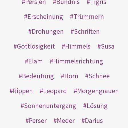
Persien
Bündnis
Tigris
Erscheinung
Trümmern
Drohungen
Schriften
Gottlosigkeit
Himmels
Susa
Elam
Himmelsrichtung
Bedeutung
Horn
Schnee
Rippen
Leopard
Morgengrauen
Sonnenuntergang
Lösung
Perser
Meder
Darius