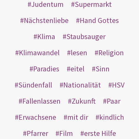
Judentum
Supermarkt
Nächstenliebe
Hand Gottes
Klima
Staubsauger
Klimawandel
lesen
Religion
Paradies
eitel
Sinn
Sündenfall
Nationalität
HSV
Fallenlassen
Zukunft
Paar
Erwachsene
mit dir
kindlich
Pfarrer
Film
erste Hilfe