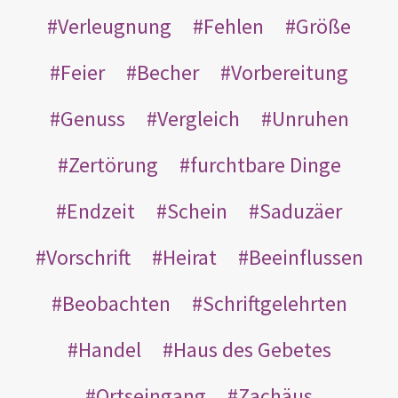
Verleugnung
Fehlen
Größe
Feier
Becher
Vorbereitung
Genuss
Vergleich
Unruhen
Zertörung
furchtbare Dinge
Endzeit
Schein
Saduzäer
Vorschrift
Heirat
Beeinflussen
Beobachten
Schriftgelehrten
Handel
Haus des Gebetes
Ortseingang
Zachäus