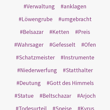
Verwaltung
anklagen
Löwengrube
umgebracht
Belsazar
Ketten
Preis
Wahrsager
Gefesselt
Ofen
Schatzmeister
Instrumente
Niederwerfung
Statthalter
Deutung
Gott des Himmels
Statue
Beltschazar
Arjoch
Todesurteil
Speise
Kyrus