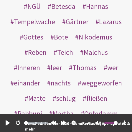
NGÜ
Betesda
Hannas
Tempelwache
Gärtner
Lazarus
Gottes
Bote
Nikodemus
Reben
Teich
Malchus
Inneren
leer
Thomas
wer
einander
nachts
weggeworfen
Matte
schlug
fließen
Rabbuni
Martha
Opferlamm
00:00
NewsPod: Sommer 2026 – Sommerpause, App-Updates &
gewaschen
gegeben
jüdischen
Play
Restart
Rewind
Forward
Settings
Mute
Do
mehr