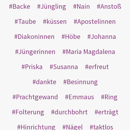
Backe
Jüngling
Nain
Anstoß
Taube
küssen
Apostelinnen
Diakoninnen
Höbe
Johanna
Jüngerinnen
Maria Magdalena
Priska
Susanna
erfreut
dankte
Besinnung
Prachtgewand
Emmaus
Ring
Folterung
durchbohrt
erträgt
Hinrichtung
Nägel
taktlos