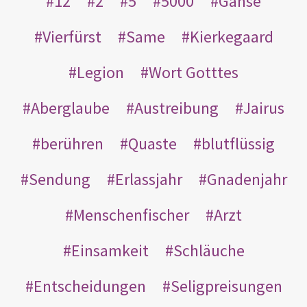
12
2
5
5000
Gänse
Vierfürst
Same
Kierkegaard
Legion
Wort Gotttes
Aberglaube
Austreibung
Jairus
berühren
Quaste
blutflüssig
Sendung
Erlassjahr
Gnadenjahr
Menschenfischer
Arzt
Einsamkeit
Schläuche
Entscheidungen
Seligpreisungen