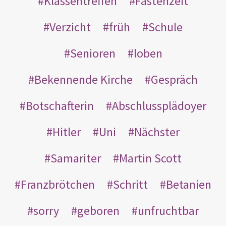
Klassentreffen
Fastenzeit
Verzicht
früh
Schule
Senioren
loben
Bekennende Kirche
Gespräch
Botschafterin
Abschlussplädoyer
Hitler
Uni
Nächster
Samariter
Martin Scott
Franzbrötchen
Schritt
Betanien
sorry
geboren
unfruchtbar