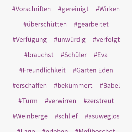
Vorschriften
gereinigt
Wirken
überschütten
gearbeitet
Verfügung
unwürdig
verfolgt
brauchst
Schüler
Eva
Freundlichkeit
Garten Eden
erschaffen
bekümmert
Babel
Turm
verwirren
zerstreut
Weinberge
schlief
asuweglos
Lage
erleben
Mefiboschet