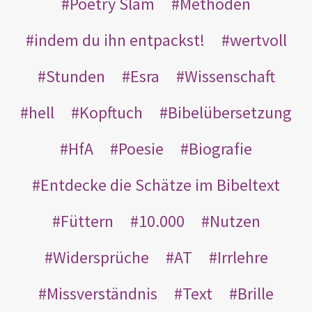
Poetry Slam
Methoden
indem du ihn entpackst!
wertvoll
Stunden
Esra
Wissenschaft
hell
Kopftuch
Bibelübersetzung
HfA
Poesie
Biografie
Entdecke die Schätze im Bibeltext
Füttern
10.000
Nutzen
Widersprüche
AT
Irrlehre
Missverständnis
Text
Brille