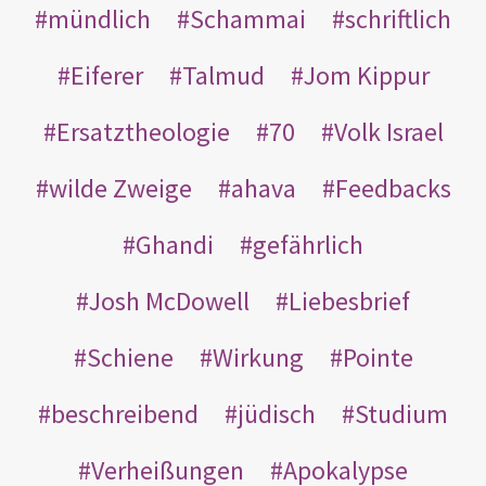
mündlich
Schammai
schriftlich
Eiferer
Talmud
Jom Kippur
Ersatztheologie
70
Volk Israel
wilde Zweige
ahava
Feedbacks
Ghandi
gefährlich
Josh McDowell
Liebesbrief
Schiene
Wirkung
Pointe
beschreibend
jüdisch
Studium
Verheißungen
Apokalypse