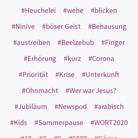
Heuchelei
wehe
blicken
Ninive
böser Geist
Behausung
austreiben
Beelzebub
Finger
Erhörung
kurz
Corona
Priorität
Krise
Unterkunft
Ohnmacht
Wer war Jesus?
Jubiläum
Newspod
arabisch
Kids
Sommerpause
WORT2020