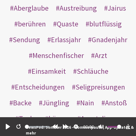
Aberglaube
Austreibung
Jairus
berühren
Quaste
blutflüssig
Sendung
Erlassjahr
Gnadenjahr
Menschenfischer
Arzt
Einsamkeit
Schläuche
Entscheidungen
Seligpreisungen
Backe
Jüngling
Nain
Anstoß
Taube
küssen
Apostelinnen
00:00
NewsPod: Sommer 2026 – Sommerpause, App-Updates &
Diakoninnen
Höbe
Johanna
Play
Restart
Rewind
Forward
Settings
Mute
Do
mehr