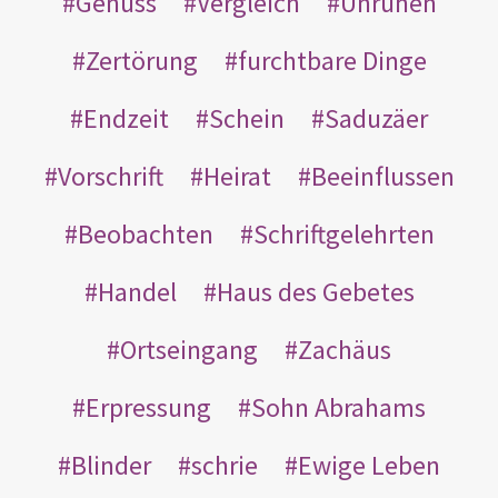
Genuss
Vergleich
Unruhen
Zertörung
furchtbare Dinge
Endzeit
Schein
Saduzäer
Vorschrift
Heirat
Beeinflussen
Beobachten
Schriftgelehrten
Handel
Haus des Gebetes
Ortseingang
Zachäus
Erpressung
Sohn Abrahams
Blinder
schrie
Ewige Leben