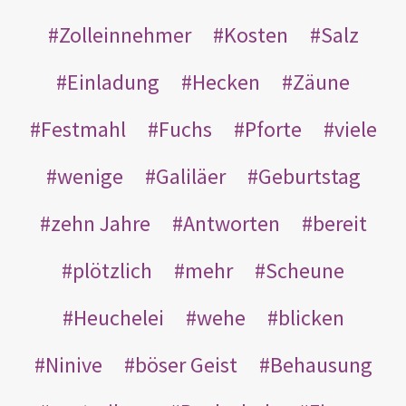
Zolleinnehmer
Kosten
Salz
Einladung
Hecken
Zäune
Festmahl
Fuchs
Pforte
viele
wenige
Galiläer
Geburtstag
zehn Jahre
Antworten
bereit
plötzlich
mehr
Scheune
Heuchelei
wehe
blicken
Ninive
böser Geist
Behausung