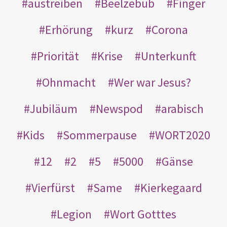
austreiben
Beelzebub
Finger
Erhörung
kurz
Corona
Priorität
Krise
Unterkunft
Ohnmacht
Wer war Jesus?
Jubiläum
Newspod
arabisch
Kids
Sommerpause
WORT2020
12
2
5
5000
Gänse
Vierfürst
Same
Kierkegaard
Legion
Wort Gotttes