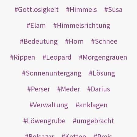
Gottlosigkeit
Himmels
Susa
Elam
Himmelsrichtung
Bedeutung
Horn
Schnee
Rippen
Leopard
Morgengrauen
Sonnenuntergang
Lösung
Perser
Meder
Darius
Verwaltung
anklagen
Löwengrube
umgebracht
Belsazar
Ketten
Preis