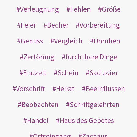
Verleugnung
Fehlen
Größe
Feier
Becher
Vorbereitung
Genuss
Vergleich
Unruhen
Zertörung
furchtbare Dinge
Endzeit
Schein
Saduzäer
Vorschrift
Heirat
Beeinflussen
Beobachten
Schriftgelehrten
Handel
Haus des Gebetes
Ortseingang
Zachäus