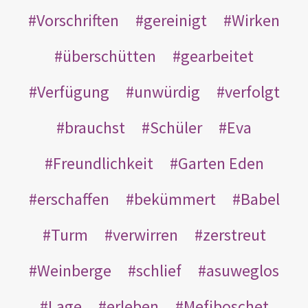
Vorschriften
gereinigt
Wirken
überschütten
gearbeitet
Verfügung
unwürdig
verfolgt
brauchst
Schüler
Eva
Freundlichkeit
Garten Eden
erschaffen
bekümmert
Babel
Turm
verwirren
zerstreut
Weinberge
schlief
asuweglos
Lage
erleben
Mefiboschet