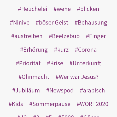
Heuchelei
wehe
blicken
Ninive
böser Geist
Behausung
austreiben
Beelzebub
Finger
Erhörung
kurz
Corona
Priorität
Krise
Unterkunft
Ohnmacht
Wer war Jesus?
Jubiläum
Newspod
arabisch
Kids
Sommerpause
WORT2020