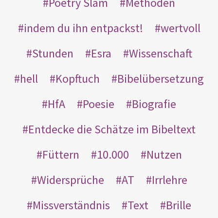
Poetry Slam
Methoden
indem du ihn entpackst!
wertvoll
Stunden
Esra
Wissenschaft
hell
Kopftuch
Bibelübersetzung
HfA
Poesie
Biografie
Entdecke die Schätze im Bibeltext
Füttern
10.000
Nutzen
Widersprüche
AT
Irrlehre
Missverständnis
Text
Brille