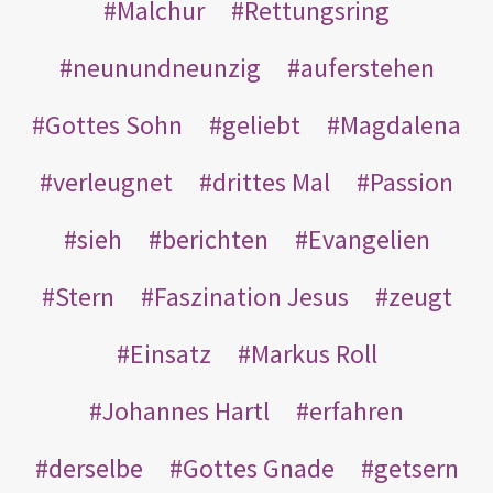
Malchur
Rettungsring
neunundneunzig
auferstehen
Gottes Sohn
geliebt
Magdalena
verleugnet
drittes Mal
Passion
sieh
berichten
Evangelien
Stern
Faszination Jesus
zeugt
Einsatz
Markus Roll
Johannes Hartl
erfahren
derselbe
Gottes Gnade
getsern