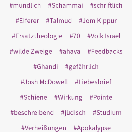
mündlich
Schammai
schriftlich
Eiferer
Talmud
Jom Kippur
Ersatztheologie
70
Volk Israel
wilde Zweige
ahava
Feedbacks
Ghandi
gefährlich
Josh McDowell
Liebesbrief
Schiene
Wirkung
Pointe
beschreibend
jüdisch
Studium
Verheißungen
Apokalypse