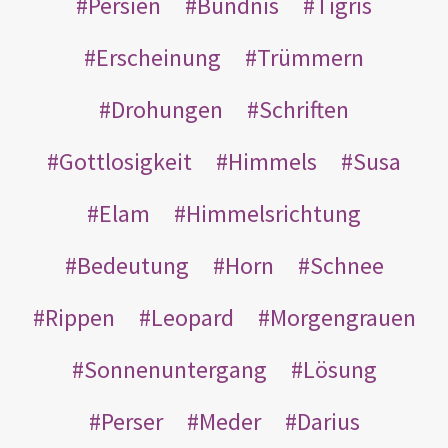
Persien
Bündnis
Tigris
Erscheinung
Trümmern
Drohungen
Schriften
Gottlosigkeit
Himmels
Susa
Elam
Himmelsrichtung
Bedeutung
Horn
Schnee
Rippen
Leopard
Morgengrauen
Sonnenuntergang
Lösung
Perser
Meder
Darius