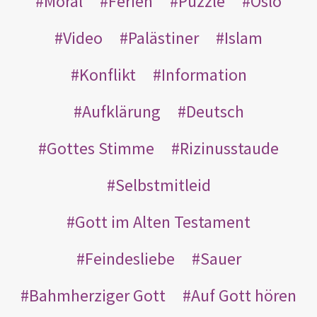
Moral
Ferien
Puzzle
Oslo
Video
Palästiner
Islam
Konflikt
Information
Aufklärung
Deutsch
Gottes Stimme
Rizinusstaude
Selbstmitleid
Gott im Alten Testament
Feindesliebe
Sauer
Bahmherziger Gott
Auf Gott hören