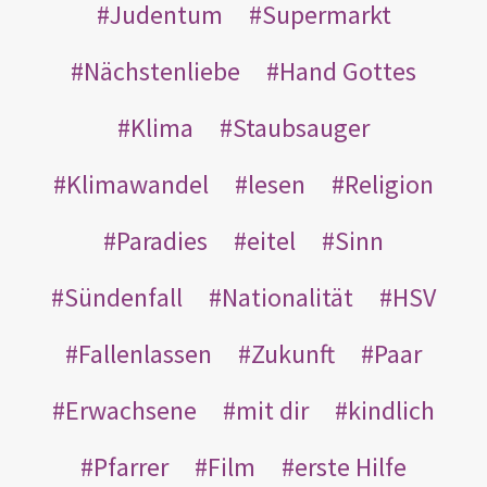
Judentum
Supermarkt
Nächstenliebe
Hand Gottes
Klima
Staubsauger
Klimawandel
lesen
Religion
Paradies
eitel
Sinn
Sündenfall
Nationalität
HSV
Fallenlassen
Zukunft
Paar
Erwachsene
mit dir
kindlich
Pfarrer
Film
erste Hilfe