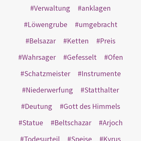
Verwaltung
anklagen
Löwengrube
umgebracht
Belsazar
Ketten
Preis
Wahrsager
Gefesselt
Ofen
Schatzmeister
Instrumente
Niederwerfung
Statthalter
Deutung
Gott des Himmels
Statue
Beltschazar
Arjoch
Todesurteil
Speise
Kyrus