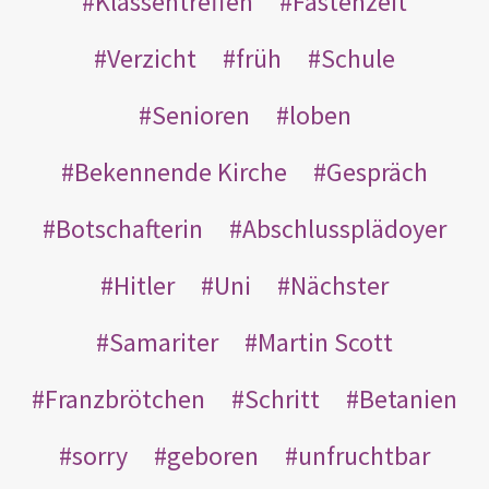
Klassentreffen
Fastenzeit
Verzicht
früh
Schule
Senioren
loben
Bekennende Kirche
Gespräch
Botschafterin
Abschlussplädoyer
Hitler
Uni
Nächster
Samariter
Martin Scott
Franzbrötchen
Schritt
Betanien
sorry
geboren
unfruchtbar