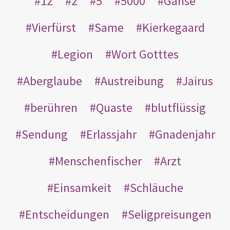
12
2
5
5000
Gänse
Vierfürst
Same
Kierkegaard
Legion
Wort Gotttes
Aberglaube
Austreibung
Jairus
berühren
Quaste
blutflüssig
Sendung
Erlassjahr
Gnadenjahr
Menschenfischer
Arzt
Einsamkeit
Schläuche
Entscheidungen
Seligpreisungen