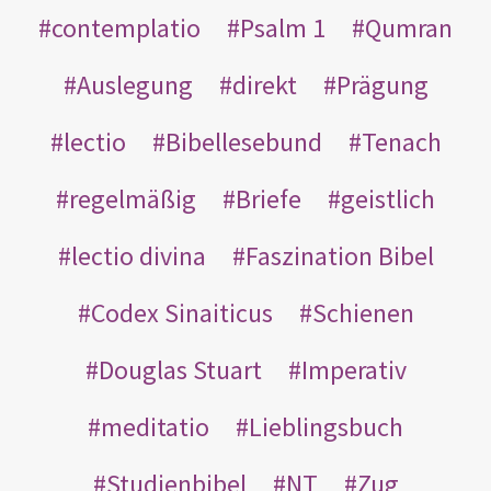
contemplatio
Psalm 1
Qumran
Auslegung
direkt
Prägung
lectio
Bibellesebund
Tenach
regelmäßig
Briefe
geistlich
lectio divina
Faszination Bibel
Codex Sinaiticus
Schienen
Douglas Stuart
Imperativ
meditatio
Lieblingsbuch
Studienbibel
NT
Zug