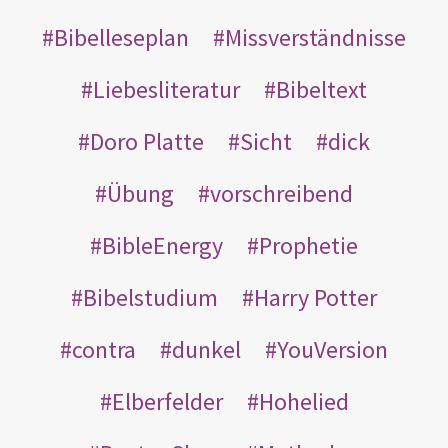
Bibelleseplan
Missverständnisse
Liebesliteratur
Bibeltext
Doro Platte
Sicht
dick
Übung
vorschreibend
BibleEnergy
Prophetie
Bibelstudium
Harry Potter
contra
dunkel
YouVersion
Elberfelder
Hohelied