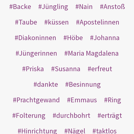
Backe
Jüngling
Nain
Anstoß
Taube
küssen
Apostelinnen
Diakoninnen
Höbe
Johanna
Jüngerinnen
Maria Magdalena
Priska
Susanna
erfreut
dankte
Besinnung
Prachtgewand
Emmaus
Ring
Folterung
durchbohrt
erträgt
Hinrichtung
Nägel
taktlos