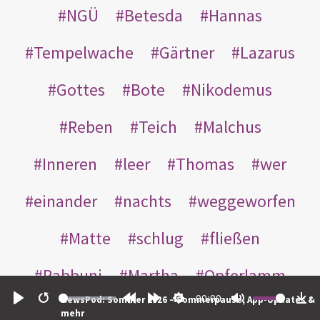
NGÜ
Betesda
Hannas
Tempelwache
Gärtner
Lazarus
Gottes
Bote
Nikodemus
Reben
Teich
Malchus
Inneren
leer
Thomas
wer
einander
nachts
weggeworfen
Matte
schlug
fließen
Rabbuni
Martha
Opferlamm
00:00
NewsPod: Sommer 2026 – Sommerpause, App-Updates &
gewaschen
gegeben
jüdischen
Play
Restart
Rewind
Forward
Settings
Mute
Do
mehr