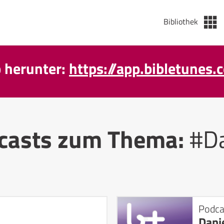
Bibliothek
p herunter:
https://app.bibletunes.
casts zum Thema:
#Da
Podca
Dani