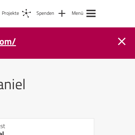
Projekte
Spenden
Menü
com/
niel
st
el