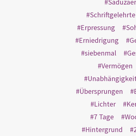
Saduzäe
Schriftgelehrt
Erpressung
So
Erniedrigung
G
siebenmal
Ge
Vermögen
Unabhängigkei
Übersprungen
Lichter
Ke
7 Tage
Wo
Hintergrund