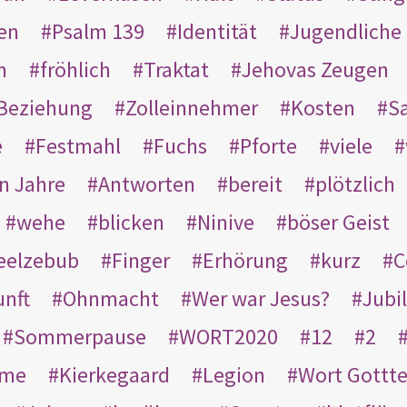
en
Psalm 139
Identität
Jugendliche
n
fröhlich
Traktat
Jehovas Zeugen
Beziehung
Zolleinnehmer
Kosten
Sa
e
Festmahl
Fuchs
Pforte
viele
n Jahre
Antworten
bereit
plötzlich
wehe
blicken
Ninive
böser Geist
eelzebub
Finger
Erhörung
kurz
C
unft
Ohnmacht
Wer war Jesus?
Jubi
Sommerpause
WORT2020
12
2
ame
Kierkegaard
Legion
Wort Gottt