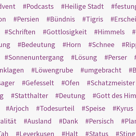
dvent
Podcasts
Heilige Stadt
festun
on
Persien
Bündnis
Tigris
Ersche
Schriften
Gottlosigkeit
Himmels
ung
Bedeutung
Horn
Schnee
Rip
Sonnenuntergang
Lösung
Perser
nklagen
Löwengrube
umgebracht
B
ager
Gefesselt
Ofen
Schatzmeister
g
Statthalter
Deutung
Gott des Hi
Arjoch
Todesurteil
Speise
Kyrus
alität
Ausland
Dank
Persisch
Pla
Tah
Leverkusen
Halt
Status
Sting