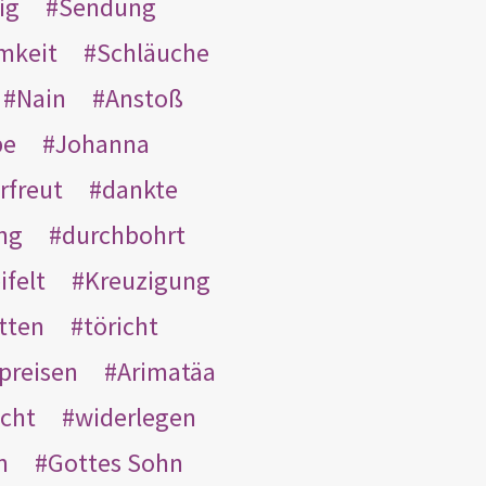
ig
Sendung
mkeit
Schläuche
Nain
Anstoß
be
Johanna
rfreut
dankte
ng
durchbohrt
ifelt
Kreuzigung
tten
töricht
preisen
Arimatäa
cht
widerlegen
n
Gottes Sohn