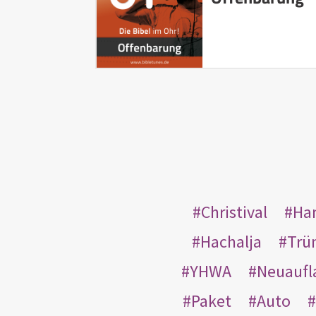
Christival
Ha
Hachalja
Trü
YHWA
Neuaufl
Paket
Auto