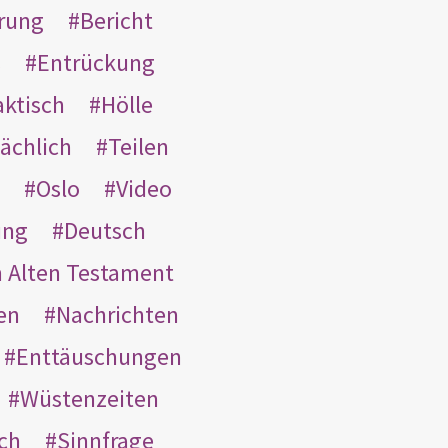
rung
Bericht
s
Entrückung
aktisch
Hölle
ächlich
Teilen
Oslo
Video
ung
Deutsch
m Alten Testament
en
Nachrichten
Enttäuschungen
Wüstenzeiten
ach
Sinnfrage