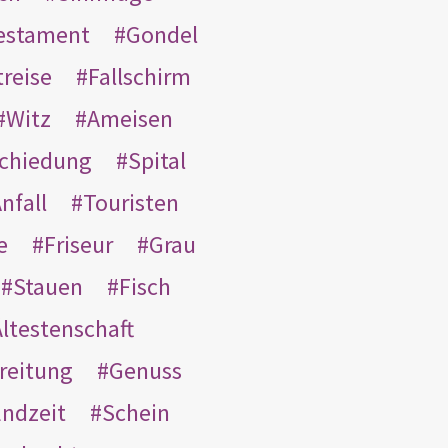
Testament
Gondel
treise
Fallschirm
Witz
Ameisen
schiedung
Spital
nfall
Touristen
e
Friseur
Grau
Stauen
Fisch
ltestenschaft
reitung
Genuss
ndzeit
Schein