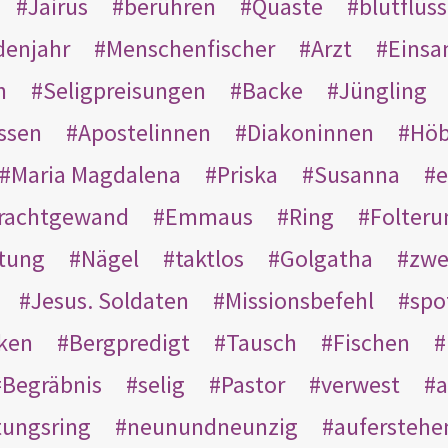
Jairus
berühren
Quaste
blutflüss
enjahr
Menschenfischer
Arzt
Einsa
n
Seligpreisungen
Backe
Jüngling
ssen
Apostelinnen
Diakoninnen
Hö
Maria Magdalena
Priska
Susanna
e
rachtgewand
Emmaus
Ring
Folteru
htung
Nägel
taktlos
Golgatha
zwe
Jesus. Soldaten
Missionsbefehl
spo
nken
Bergpredigt
Tausch
Fischen
Begräbnis
selig
Pastor
verwest
a
tungsring
neunundneunzig
auferstehe