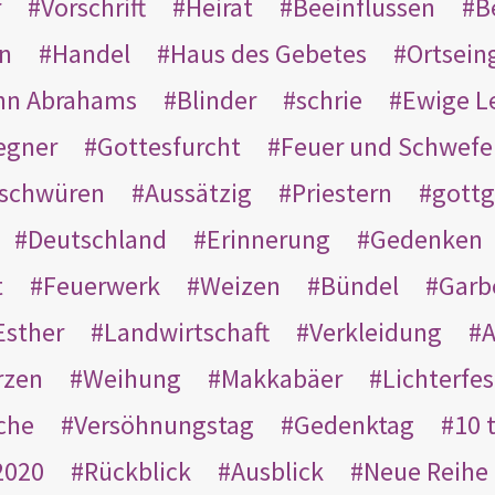
r
Vorschrift
Heirat
Beeinflussen
B
en
Handel
Haus des Gebetes
Ortsein
hn Abrahams
Blinder
schrie
Ewige L
egner
Gottesfurcht
Feuer und Schwefe
schwüren
Aussätzig
Priestern
gottg
Deutschland
Erinnerung
Gedenken
t
Feuerwerk
Weizen
Bündel
Garb
Esther
Landwirtschaft
Verkleidung
A
rzen
Weihung
Makkabäer
Lichterfes
che
Versöhnungstag
Gedenktag
10 
2020
Rückblick
Ausblick
Neue Reihe