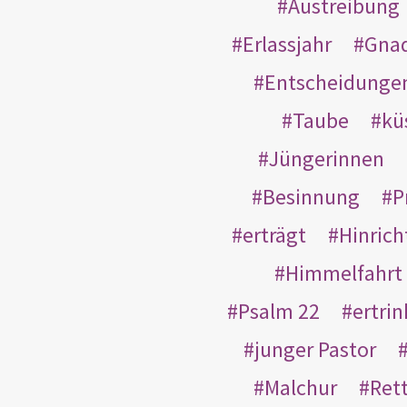
Austreibung
Erlassjahr
Gnad
Entscheidunge
Taube
kü
Jüngerinnen
Besinnung
P
erträgt
Hinric
Himmelfahrt
Psalm 22
ertri
junger Pastor
Malchur
Ret