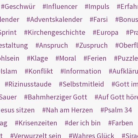
Geschwür
Influencer
Impuls
Erfah
lender
Adventskalender
Farsi
Bonu
Sprint
Kirchengeschichte
Europa
Pr
estaltung
Anspruch
Zuspruch
Oberfl
hlsein
Klage
Moral
Ferien
Puzzle
Islam
Konflikt
Information
Aufklär
Rizinusstaude
Selbstmitleid
Gott i
Sauer
Bahmherziger Gott
Auf Gott hör
Jesus sitzen
Nah am Herzen
Psalm 34
rag
Krisenzeiten
der ich bin
Farben
t
Verwurzelt sein
Wahres Glück
Sir