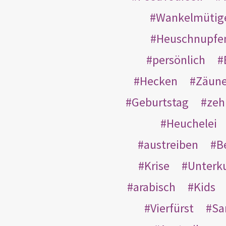
Wankelmütig
Heuschnupfe
persönlich
Hecken
Zäun
Geburtstag
zeh
Heuchelei
austreiben
B
Krise
Unterk
arabisch
Kids
Vierfürst
S