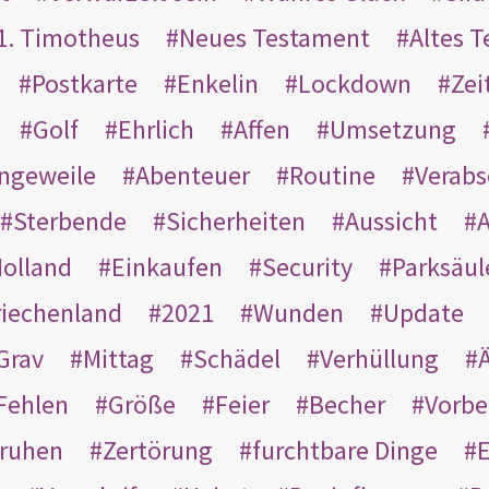
1. Timotheus
Neues Testament
Altes 
Postkarte
Enkelin
Lockdown
Zei
Golf
Ehrlich
Affen
Umsetzung
ngeweile
Abenteuer
Routine
Verab
Sterbende
Sicherheiten
Aussicht
A
olland
Einkaufen
Security
Parksäul
riechenland
2021
Wunden
Update
Grav
Mittag
Schädel
Verhüllung
Ä
Fehlen
Größe
Feier
Becher
Vorbe
ruhen
Zertörung
furchtbare Dinge
E