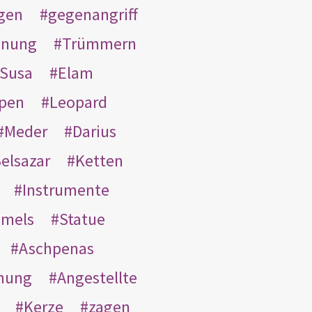
gen
gegenangriff
inung
Trümmern
Susa
Elam
pen
Leopard
Meder
Darius
elsazar
Ketten
Instrumente
mmels
Statue
Aschpenas
nung
Angestellte
Kerze
zagen