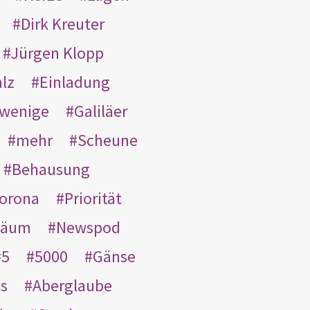
Dirk Kreuter
Jürgen Klopp
lz
Einladung
wenige
Galiläer
mehr
Scheune
Behausung
orona
Priorität
läum
Newspod
5
5000
Gänse
es
Aberglaube