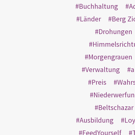
Buchhaltung
A
Länder
Berg Zi
Drohungen
Himmelsricht
Morgengrauen
Verwaltung
a
Preis
Wahrs
Niederwerfun
Beltschazar
Ausbildung
Loy
FeedYourself