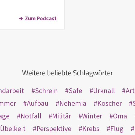
Zum Podcast
Weitere beliebte Schlagwörter
ndarbeit
Schrein
Safe
Urknall
Ar
mmer
Aufbau
Nehemia
Koscher
age
Notfall
Militär
Winter
Oma
Übelkeit
Perspektive
Krebs
Flug