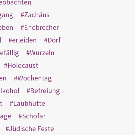
eobachten
gang
Zachäus
eben
Ehebrecher
l
erleiden
Dorf
efällig
Wurzeln
Holocaust
en
Wochentag
lkohol
Befreiung
t
Laubhütte
tage
Schofar
Jüdische Feste