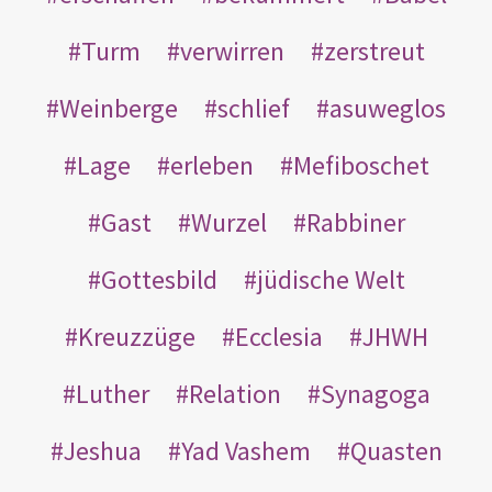
Turm
verwirren
zerstreut
Weinberge
schlief
asuweglos
Lage
erleben
Mefiboschet
Gast
Wurzel
Rabbiner
Gottesbild
jüdische Welt
Kreuzzüge
Ecclesia
JHWH
Luther
Relation
Synagoga
Jeshua
Yad Vashem
Quasten