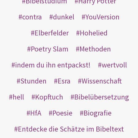
Bibelstudium
Harry Potter
contra
dunkel
YouVersion
Elberfelder
Hohelied
Poetry Slam
Methoden
indem du ihn entpackst!
wertvoll
Stunden
Esra
Wissenschaft
hell
Kopftuch
Bibelübersetzung
HfA
Poesie
Biografie
Entdecke die Schätze im Bibeltext