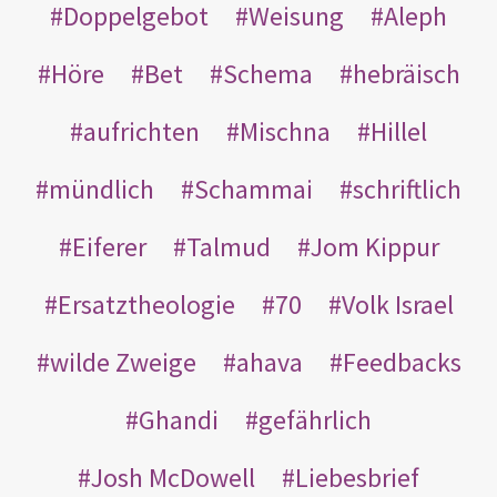
Doppelgebot
Weisung
Aleph
Höre
Bet
Schema
hebräisch
aufrichten
Mischna
Hillel
mündlich
Schammai
schriftlich
Eiferer
Talmud
Jom Kippur
Ersatztheologie
70
Volk Israel
wilde Zweige
ahava
Feedbacks
Ghandi
gefährlich
Josh McDowell
Liebesbrief