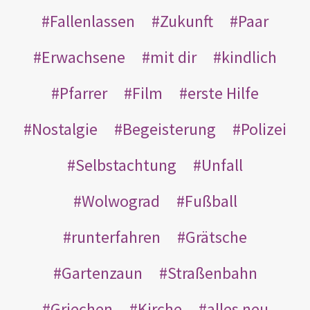
Fallenlassen
Zukunft
Paar
Erwachsene
mit dir
kindlich
Pfarrer
Film
erste Hilfe
Nostalgie
Begeisterung
Polizei
Selbstachtung
Unfall
Wolwograd
Fußball
runterfahren
Grätsche
Gartenzaun
Straßenbahn
Griechen
Kirche
alles neu