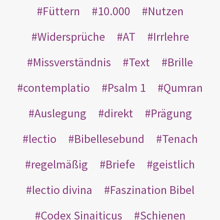
Füttern
10.000
Nutzen
Widersprüche
AT
Irrlehre
Missverständnis
Text
Brille
contemplatio
Psalm 1
Qumran
Auslegung
direkt
Prägung
lectio
Bibellesebund
Tenach
regelmäßig
Briefe
geistlich
lectio divina
Faszination Bibel
Codex Sinaiticus
Schienen