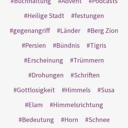
Buchhaltung
Advent
Podcasts
Heilige Stadt
festungen
gegenangriff
Länder
Berg Zion
Persien
Bündnis
Tigris
Erscheinung
Trümmern
Drohungen
Schriften
Gottlosigkeit
Himmels
Susa
Elam
Himmelsrichtung
Bedeutung
Horn
Schnee