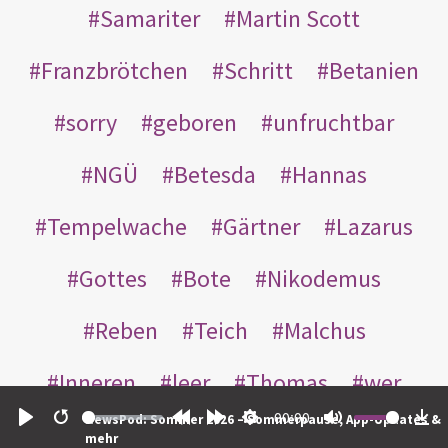
Samariter
Martin Scott
Franzbrötchen
Schritt
Betanien
sorry
geboren
unfruchtbar
NGÜ
Betesda
Hannas
Tempelwache
Gärtner
Lazarus
Gottes
Bote
Nikodemus
Reben
Teich
Malchus
Inneren
leer
Thomas
wer
00:00
NewsPod: Sommer 2026 – Sommerpause, App-Updates &
einander
nachts
weggeworfen
Play
Restart
Rewind
Forward
Settings
Mute
Do
mehr