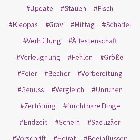
Update
Stauen
Fisch
Kleopas
Grav
Mittag
Schädel
Verhüllung
Ältestenschaft
Verleugnung
Fehlen
Größe
Feier
Becher
Vorbereitung
Genuss
Vergleich
Unruhen
Zertörung
furchtbare Dinge
Endzeit
Schein
Saduzäer
Vorschrift
Heirat
Beeinflussen