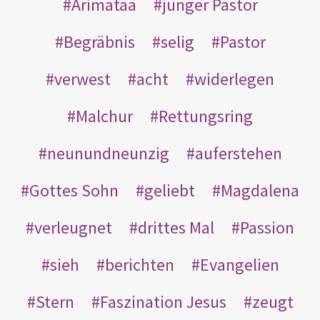
Arimatäa
junger Pastor
Begräbnis
selig
Pastor
verwest
acht
widerlegen
Malchur
Rettungsring
neunundneunzig
auferstehen
Gottes Sohn
geliebt
Magdalena
verleugnet
drittes Mal
Passion
sieh
berichten
Evangelien
Stern
Faszination Jesus
zeugt