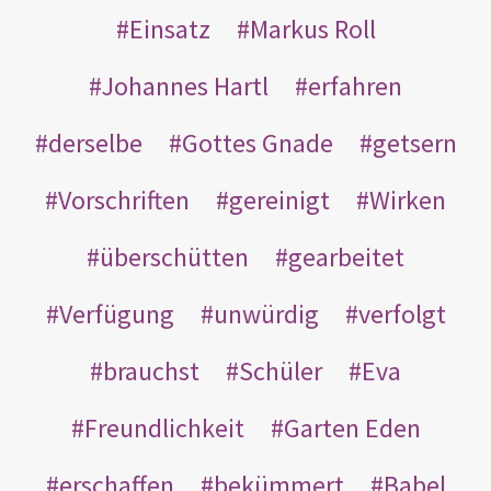
Einsatz
Markus Roll
Johannes Hartl
erfahren
derselbe
Gottes Gnade
getsern
Vorschriften
gereinigt
Wirken
überschütten
gearbeitet
Verfügung
unwürdig
verfolgt
brauchst
Schüler
Eva
Freundlichkeit
Garten Eden
erschaffen
bekümmert
Babel