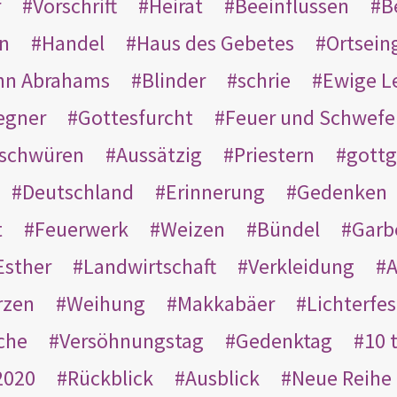
r
Vorschrift
Heirat
Beeinflussen
B
en
Handel
Haus des Gebetes
Ortsein
hn Abrahams
Blinder
schrie
Ewige L
egner
Gottesfurcht
Feuer und Schwefe
schwüren
Aussätzig
Priestern
gottg
Deutschland
Erinnerung
Gedenken
t
Feuerwerk
Weizen
Bündel
Garb
Esther
Landwirtschaft
Verkleidung
A
rzen
Weihung
Makkabäer
Lichterfes
che
Versöhnungstag
Gedenktag
10 
2020
Rückblick
Ausblick
Neue Reihe