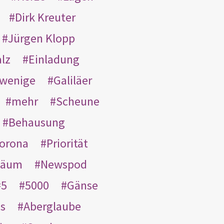
Dirk Kreuter
Jürgen Klopp
lz
Einladung
wenige
Galiläer
mehr
Scheune
Behausung
orona
Priorität
läum
Newspod
5
5000
Gänse
es
Aberglaube