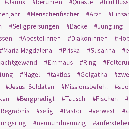
Jairus
berühren
Quaste
blutflüss
enjahr
Menschenfischer
Arzt
Einsa
n
Seligpreisungen
Backe
Jüngling
ssen
Apostelinnen
Diakoninnen
Hö
Maria Magdalena
Priska
Susanna
e
rachtgewand
Emmaus
Ring
Folteru
htung
Nägel
taktlos
Golgatha
zwe
Jesus. Soldaten
Missionsbefehl
spo
nken
Bergpredigt
Tausch
Fischen
Begräbnis
selig
Pastor
verwest
a
tungsring
neunundneunzig
auferstehe