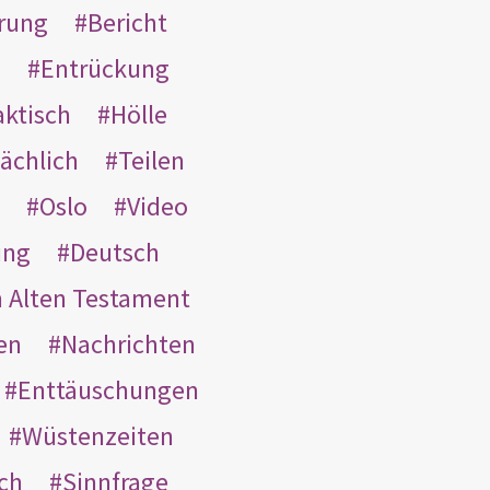
rung
Bericht
s
Entrückung
aktisch
Hölle
ächlich
Teilen
Oslo
Video
ung
Deutsch
m Alten Testament
en
Nachrichten
Enttäuschungen
Wüstenzeiten
ach
Sinnfrage