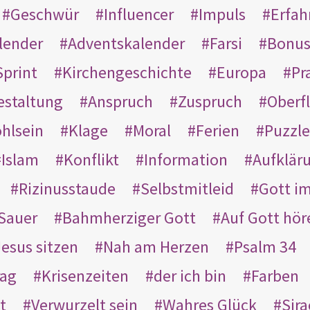
Geschwür
Influencer
Impuls
Erfah
lender
Adventskalender
Farsi
Bonu
Sprint
Kirchengeschichte
Europa
Pr
estaltung
Anspruch
Zuspruch
Oberfl
hlsein
Klage
Moral
Ferien
Puzzle
Islam
Konflikt
Information
Aufklär
Rizinusstaude
Selbstmitleid
Gott i
Sauer
Bahmherziger Gott
Auf Gott hör
Jesus sitzen
Nah am Herzen
Psalm 34
rag
Krisenzeiten
der ich bin
Farben
t
Verwurzelt sein
Wahres Glück
Sir