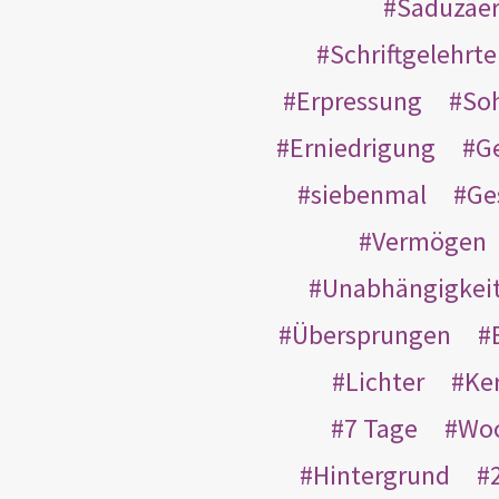
Saduzäe
Schriftgelehrt
Erpressung
So
Erniedrigung
G
siebenmal
Ge
Vermögen
Unabhängigkei
Übersprungen
Lichter
Ke
7 Tage
Wo
Hintergrund