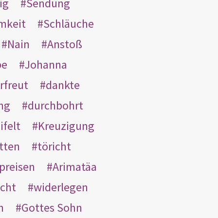
ig
Sendung
mkeit
Schläuche
Nain
Anstoß
be
Johanna
rfreut
dankte
ng
durchbohrt
ifelt
Kreuzigung
tten
töricht
preisen
Arimatäa
cht
widerlegen
n
Gottes Sohn