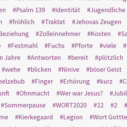
en
Psalm 139
Identität
Jugendliche
n
fröhlich
Traktat
Jehovas Zeugen
Beziehung
Zolleinnehmer
Kosten
Sa
e
Festmahl
Fuchs
Pforte
viele
n Jahre
Antworten
bereit
plötzlich
wehe
blicken
Ninive
böser Geist
eelzebub
Finger
Erhörung
kurz
C
unft
Ohnmacht
Wer war Jesus?
Jubi
Sommerpause
WORT2020
12
2
ame
Kierkegaard
Legion
Wort Gottt