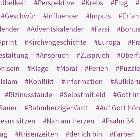
Übelkeit
Perspektive
Krebs
Flug
Geschwür
Influencer
Impuls
Erfah
lender
Adventskalender
Farsi
Bonu
Sprint
Kirchengeschichte
Europa
Pr
estaltung
Anspruch
Zuspruch
Oberfl
hlsein
Klage
Moral
Ferien
Puzzle
Islam
Konflikt
Information
Aufklär
Rizinusstaude
Selbstmitleid
Gott i
Sauer
Bahmherziger Gott
Auf Gott hör
Jesus sitzen
Nah am Herzen
Psalm 34
rag
Krisenzeiten
der ich bin
Farben