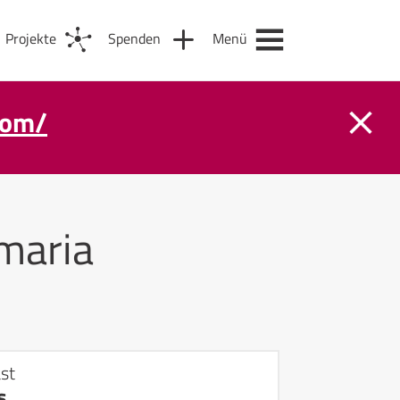
Projekte
Spenden
Menü
com/
maria
st
s