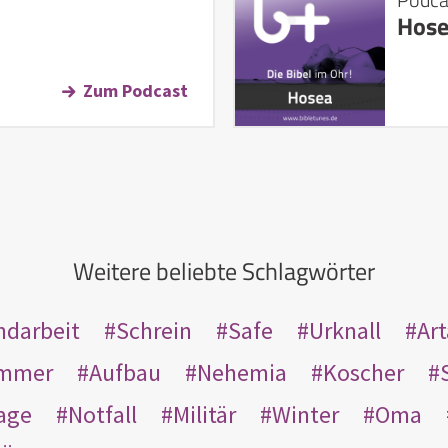
Hos
Zum Podcast
Weitere beliebte Schlagwörter
ndarbeit
Schrein
Safe
Urknall
Ar
mmer
Aufbau
Nehemia
Koscher
age
Notfall
Militär
Winter
Oma