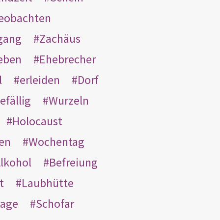
eobachten
gang
Zachäus
eben
Ehebrecher
l
erleiden
Dorf
efällig
Wurzeln
Holocaust
en
Wochentag
lkohol
Befreiung
t
Laubhütte
tage
Schofar