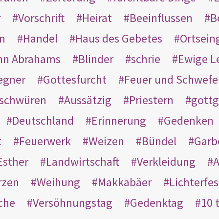
r
Vorschrift
Heirat
Beeinflussen
B
en
Handel
Haus des Gebetes
Ortsein
hn Abrahams
Blinder
schrie
Ewige L
egner
Gottesfurcht
Feuer und Schwefe
schwüren
Aussätzig
Priestern
gottg
Deutschland
Erinnerung
Gedenken
t
Feuerwerk
Weizen
Bündel
Garb
Esther
Landwirtschaft
Verkleidung
A
rzen
Weihung
Makkabäer
Lichterfes
che
Versöhnungstag
Gedenktag
10 