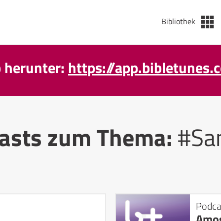
Bibliothek
p herunter:
https://app.bibletunes.
asts zum Thema:
#Sa
Podca
Amo