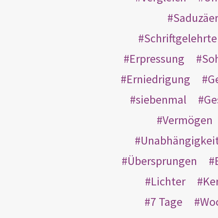
Saduzäe
Schriftgelehrt
Erpressung
So
Erniedrigung
G
siebenmal
Ge
Vermögen
Unabhängigkei
Übersprungen
Lichter
Ke
7 Tage
Wo