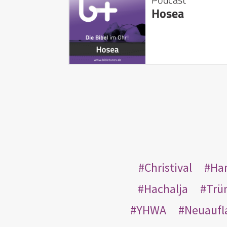
Hosea
Christival
Ha
Hachalja
Trü
YHWA
Neuaufl