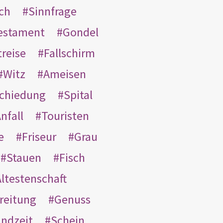
ach
Sinnfrage
Testament
Gondel
treise
Fallschirm
Witz
Ameisen
schiedung
Spital
nfall
Touristen
e
Friseur
Grau
Stauen
Fisch
ltestenschaft
reitung
Genuss
ndzeit
Schein