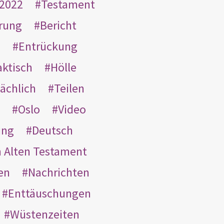
2022
Testament
rung
Bericht
s
Entrückung
aktisch
Hölle
ächlich
Teilen
Oslo
Video
ung
Deutsch
m Alten Testament
en
Nachrichten
Enttäuschungen
Wüstenzeiten