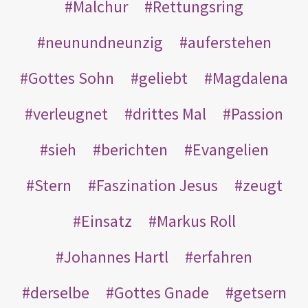
Malchur
Rettungsring
neunundneunzig
auferstehen
Gottes Sohn
geliebt
Magdalena
verleugnet
drittes Mal
Passion
sieh
berichten
Evangelien
Stern
Faszination Jesus
zeugt
Einsatz
Markus Roll
Johannes Hartl
erfahren
derselbe
Gottes Gnade
getsern