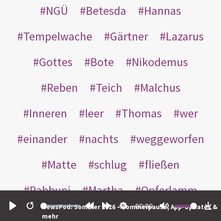
NGÜ
Betesda
Hannas
Tempelwache
Gärtner
Lazarus
Gottes
Bote
Nikodemus
Reben
Teich
Malchus
Inneren
leer
Thomas
wer
einander
nachts
weggeworfen
Matte
schlug
fließen
Rabbuni
Martha
Opferlamm
00:00
NewsPod: Sommer 2026 – Sommerpause, App-Updates &
gewaschen
gegeben
jüdischen
Play
Restart
Rewind
Forward
Settings
Mute
Do
mehr