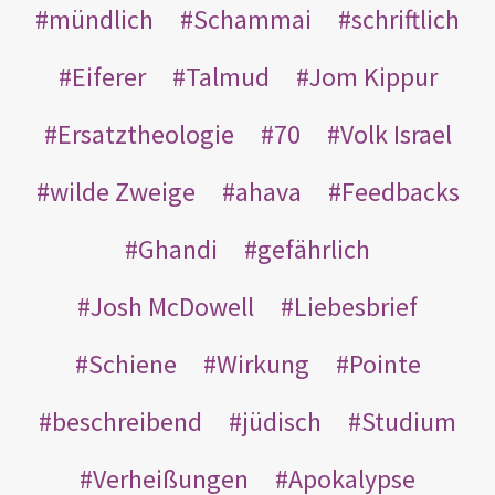
mündlich
Schammai
schriftlich
Eiferer
Talmud
Jom Kippur
Ersatztheologie
70
Volk Israel
wilde Zweige
ahava
Feedbacks
Ghandi
gefährlich
Josh McDowell
Liebesbrief
Schiene
Wirkung
Pointe
beschreibend
jüdisch
Studium
Verheißungen
Apokalypse