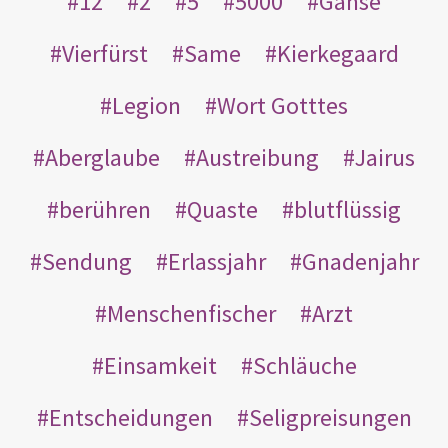
12
2
5
5000
Gänse
Vierfürst
Same
Kierkegaard
Legion
Wort Gotttes
Aberglaube
Austreibung
Jairus
berühren
Quaste
blutflüssig
Sendung
Erlassjahr
Gnadenjahr
Menschenfischer
Arzt
Einsamkeit
Schläuche
Entscheidungen
Seligpreisungen