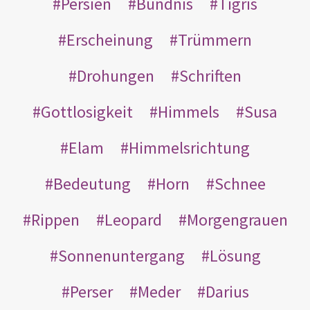
Persien
Bündnis
Tigris
Erscheinung
Trümmern
Drohungen
Schriften
Gottlosigkeit
Himmels
Susa
Elam
Himmelsrichtung
Bedeutung
Horn
Schnee
Rippen
Leopard
Morgengrauen
Sonnenuntergang
Lösung
Perser
Meder
Darius