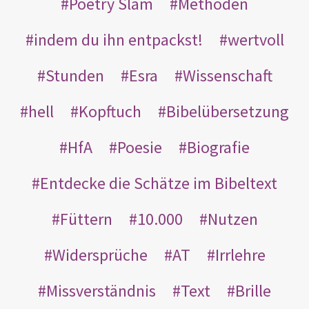
Poetry Slam
Methoden
indem du ihn entpackst!
wertvoll
Stunden
Esra
Wissenschaft
hell
Kopftuch
Bibelübersetzung
HfA
Poesie
Biografie
Entdecke die Schätze im Bibeltext
Füttern
10.000
Nutzen
Widersprüche
AT
Irrlehre
Missverständnis
Text
Brille