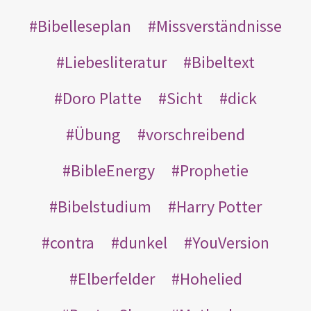
Bibelleseplan
Missverständnisse
Liebesliteratur
Bibeltext
Doro Platte
Sicht
dick
Übung
vorschreibend
BibleEnergy
Prophetie
Bibelstudium
Harry Potter
contra
dunkel
YouVersion
Elberfelder
Hohelied