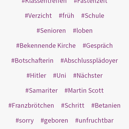
Klassentreffen
Fastenzeit
Verzicht
früh
Schule
Senioren
loben
Bekennende Kirche
Gespräch
Botschafterin
Abschlussplädoyer
Hitler
Uni
Nächster
Samariter
Martin Scott
Franzbrötchen
Schritt
Betanien
sorry
geboren
unfruchtbar