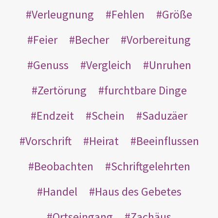
Verleugnung
Fehlen
Größe
Feier
Becher
Vorbereitung
Genuss
Vergleich
Unruhen
Zertörung
furchtbare Dinge
Endzeit
Schein
Saduzäer
Vorschrift
Heirat
Beeinflussen
Beobachten
Schriftgelehrten
Handel
Haus des Gebetes
Ortseingang
Zachäus