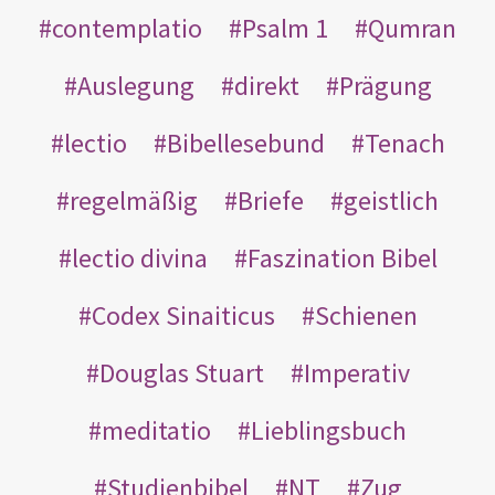
contemplatio
Psalm 1
Qumran
Auslegung
direkt
Prägung
lectio
Bibellesebund
Tenach
regelmäßig
Briefe
geistlich
lectio divina
Faszination Bibel
Codex Sinaiticus
Schienen
Douglas Stuart
Imperativ
meditatio
Lieblingsbuch
Studienbibel
NT
Zug