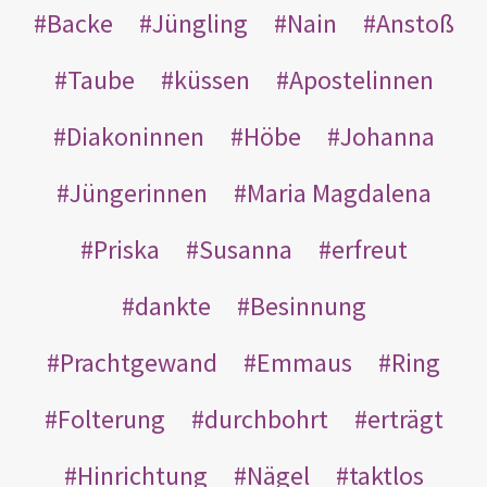
Backe
Jüngling
Nain
Anstoß
Taube
küssen
Apostelinnen
Diakoninnen
Höbe
Johanna
Jüngerinnen
Maria Magdalena
Priska
Susanna
erfreut
dankte
Besinnung
Prachtgewand
Emmaus
Ring
Folterung
durchbohrt
erträgt
Hinrichtung
Nägel
taktlos