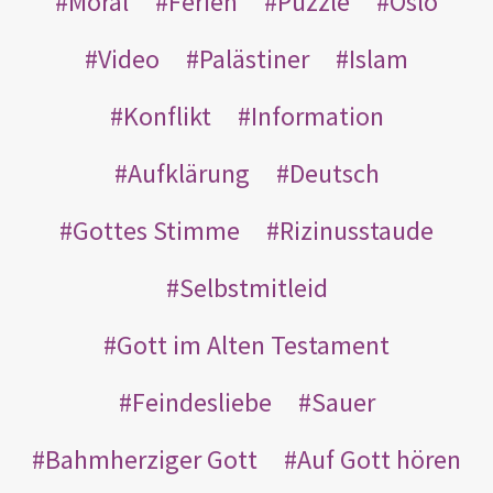
Moral
Ferien
Puzzle
Oslo
Video
Palästiner
Islam
Konflikt
Information
Aufklärung
Deutsch
Gottes Stimme
Rizinusstaude
Selbstmitleid
Gott im Alten Testament
Feindesliebe
Sauer
Bahmherziger Gott
Auf Gott hören