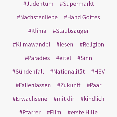
Judentum
Supermarkt
Nächstenliebe
Hand Gottes
Klima
Staubsauger
Klimawandel
lesen
Religion
Paradies
eitel
Sinn
Sündenfall
Nationalität
HSV
Fallenlassen
Zukunft
Paar
Erwachsene
mit dir
kindlich
Pfarrer
Film
erste Hilfe