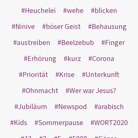
Heuchelei
wehe
blicken
Ninive
böser Geist
Behausung
austreiben
Beelzebub
Finger
Erhörung
kurz
Corona
Priorität
Krise
Unterkunft
Ohnmacht
Wer war Jesus?
Jubiläum
Newspod
arabisch
Kids
Sommerpause
WORT2020