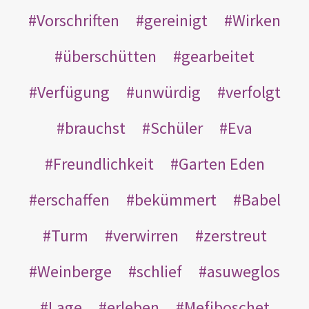
Vorschriften
gereinigt
Wirken
überschütten
gearbeitet
Verfügung
unwürdig
verfolgt
brauchst
Schüler
Eva
Freundlichkeit
Garten Eden
erschaffen
bekümmert
Babel
Turm
verwirren
zerstreut
Weinberge
schlief
asuweglos
Lage
erleben
Mefiboschet