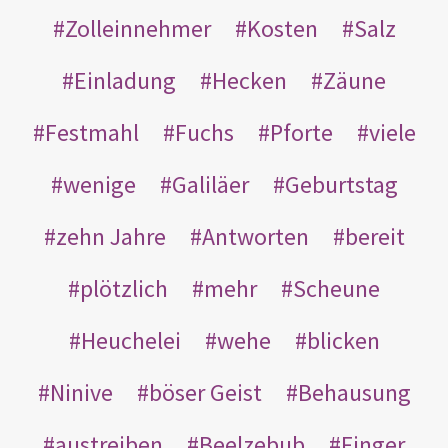
Zolleinnehmer
Kosten
Salz
Einladung
Hecken
Zäune
Festmahl
Fuchs
Pforte
viele
wenige
Galiläer
Geburtstag
zehn Jahre
Antworten
bereit
plötzlich
mehr
Scheune
Heuchelei
wehe
blicken
Ninive
böser Geist
Behausung
austreiben
Beelzebub
Finger