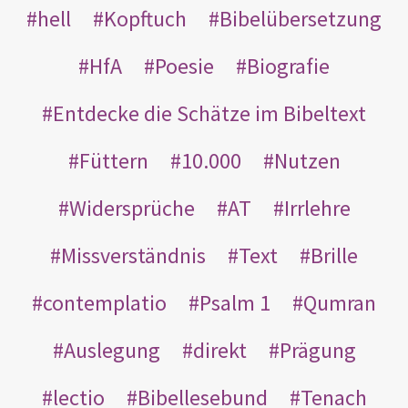
hell
Kopftuch
Bibelübersetzung
HfA
Poesie
Biografie
Entdecke die Schätze im Bibeltext
Füttern
10.000
Nutzen
Widersprüche
AT
Irrlehre
Missverständnis
Text
Brille
contemplatio
Psalm 1
Qumran
Auslegung
direkt
Prägung
lectio
Bibellesebund
Tenach