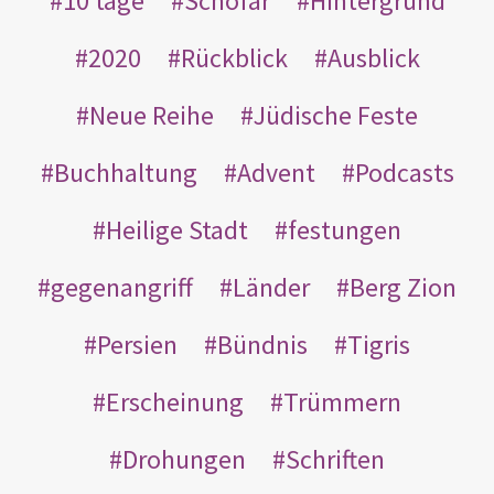
10 tage
Schofar
Hintergrund
2020
Rückblick
Ausblick
Neue Reihe
Jüdische Feste
Buchhaltung
Advent
Podcasts
Heilige Stadt
festungen
gegenangriff
Länder
Berg Zion
Persien
Bündnis
Tigris
Erscheinung
Trümmern
Drohungen
Schriften