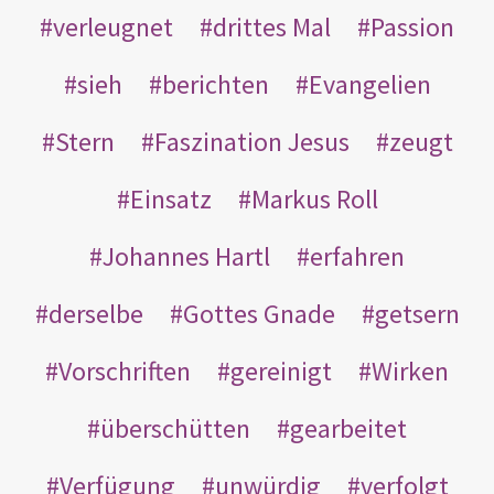
verleugnet
drittes Mal
Passion
sieh
berichten
Evangelien
Stern
Faszination Jesus
zeugt
Einsatz
Markus Roll
Johannes Hartl
erfahren
derselbe
Gottes Gnade
getsern
Vorschriften
gereinigt
Wirken
überschütten
gearbeitet
Verfügung
unwürdig
verfolgt