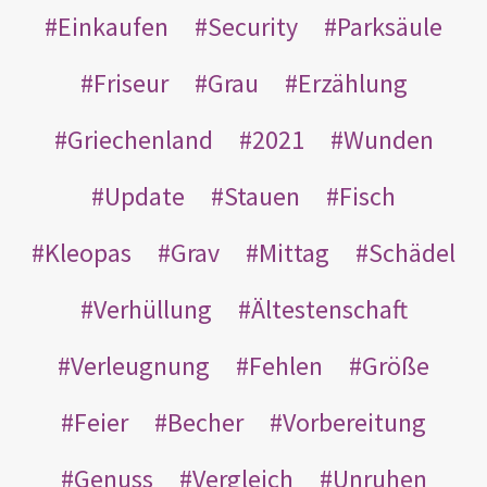
Einkaufen
Security
Parksäule
Friseur
Grau
Erzählung
Griechenland
2021
Wunden
Update
Stauen
Fisch
Kleopas
Grav
Mittag
Schädel
Verhüllung
Ältestenschaft
Verleugnung
Fehlen
Größe
Feier
Becher
Vorbereitung
Genuss
Vergleich
Unruhen