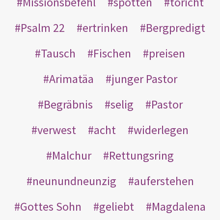
Missionsbefehl
spotten
töricht
Psalm 22
ertrinken
Bergpredigt
Tausch
Fischen
preisen
Arimatäa
junger Pastor
Begräbnis
selig
Pastor
verwest
acht
widerlegen
Malchur
Rettungsring
neunundneunzig
auferstehen
Gottes Sohn
geliebt
Magdalena