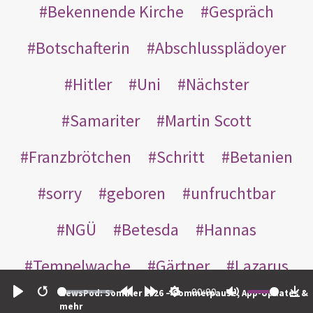
Bekennende Kirche
Gespräch
Botschafterin
Abschlussplädoyer
Hitler
Uni
Nächster
Samariter
Martin Scott
Franzbrötchen
Schritt
Betanien
sorry
geboren
unfruchtbar
NGÜ
Betesda
Hannas
Tempelwache
Gärtner
Lazarus
00:00
NewsPod: Sommer 2026 – Sommerpause, App-Updates &
Gottes
Bote
Nikodemus
Play
Restart
Rewind
Forward
Settings
Mute
Do
mehr