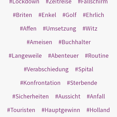
Lockdown
Zeitreise
Fallschirm
Briten
Enkel
Golf
Ehrlich
Affen
Umsetzung
Witz
Ameisen
Buchhalter
Langeweile
Abenteuer
Routine
Verabschiedung
Spital
Konfrontation
Sterbende
Sicherheiten
Aussicht
Anfall
Touristen
Hauptgewinn
Holland