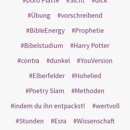
Doro Platte
Sicht
dick
Übung
vorschreibend
BibleEnergy
Prophetie
Bibelstudium
Harry Potter
contra
dunkel
YouVersion
Elberfelder
Hohelied
Poetry Slam
Methoden
indem du ihn entpackst!
wertvoll
Stunden
Esra
Wissenschaft