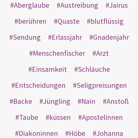
Aberglaube
Austreibung
Jairus
berühren
Quaste
blutflüssig
Sendung
Erlassjahr
Gnadenjahr
Menschenfischer
Arzt
Einsamkeit
Schläuche
Entscheidungen
Seligpreisungen
Backe
Jüngling
Nain
Anstoß
Taube
küssen
Apostelinnen
Diakoninnen
Höbe
Johanna