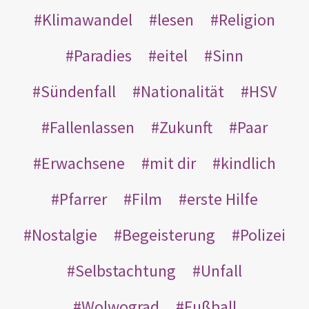
Klimawandel
lesen
Religion
Paradies
eitel
Sinn
Sündenfall
Nationalität
HSV
Fallenlassen
Zukunft
Paar
Erwachsene
mit dir
kindlich
Pfarrer
Film
erste Hilfe
Nostalgie
Begeisterung
Polizei
Selbstachtung
Unfall
Wolwograd
Fußball