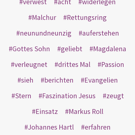
verwest
acht
widerlegen
Malchur
Rettungsring
neunundneunzig
auferstehen
Gottes Sohn
geliebt
Magdalena
verleugnet
drittes Mal
Passion
sieh
berichten
Evangelien
Stern
Faszination Jesus
zeugt
Einsatz
Markus Roll
Johannes Hartl
erfahren