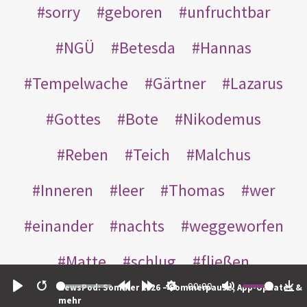
sorry
geboren
unfruchtbar
NGÜ
Betesda
Hannas
Tempelwache
Gärtner
Lazarus
Gottes
Bote
Nikodemus
Reben
Teich
Malchus
Inneren
leer
Thomas
wer
einander
nachts
weggeworfen
Matte
schlug
fließen
00:00
NewsPod: Sommer 2026 – Sommerpause, App-Updates &
Rabbuni
Martha
Opferlamm
Play
Restart
Rewind
Forward
Settings
Mute
Do
mehr