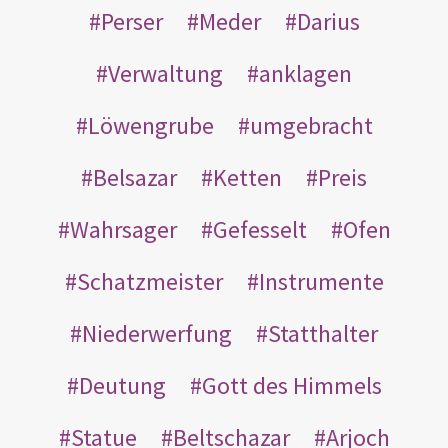
Perser
Meder
Darius
Verwaltung
anklagen
Löwengrube
umgebracht
Belsazar
Ketten
Preis
Wahrsager
Gefesselt
Ofen
Schatzmeister
Instrumente
Niederwerfung
Statthalter
Deutung
Gott des Himmels
Statue
Beltschazar
Arjoch