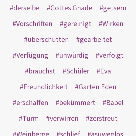
derselbe
Gottes Gnade
getsern
Vorschriften
gereinigt
Wirken
überschütten
gearbeitet
Verfügung
unwürdig
verfolgt
brauchst
Schüler
Eva
Freundlichkeit
Garten Eden
erschaffen
bekümmert
Babel
Turm
verwirren
zerstreut
Weinberge
schlief
asuweglos