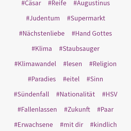
Cäsar
Reife
Augustinus
Judentum
Supermarkt
Nächstenliebe
Hand Gottes
Klima
Staubsauger
Klimawandel
lesen
Religion
Paradies
eitel
Sinn
Sündenfall
Nationalität
HSV
Fallenlassen
Zukunft
Paar
Erwachsene
mit dir
kindlich