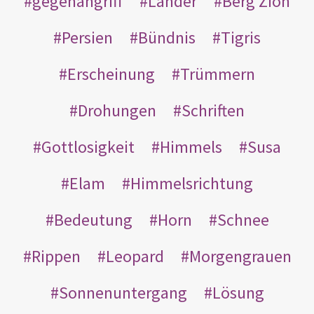
gegenangriff
Länder
Berg Zion
Persien
Bündnis
Tigris
Erscheinung
Trümmern
Drohungen
Schriften
Gottlosigkeit
Himmels
Susa
Elam
Himmelsrichtung
Bedeutung
Horn
Schnee
Rippen
Leopard
Morgengrauen
Sonnenuntergang
Lösung