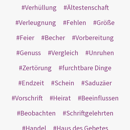
Verhüllung
Ältestenschaft
Verleugnung
Fehlen
Größe
Feier
Becher
Vorbereitung
Genuss
Vergleich
Unruhen
Zertörung
furchtbare Dinge
Endzeit
Schein
Saduzäer
Vorschrift
Heirat
Beeinflussen
Beobachten
Schriftgelehrten
Handel
Haus des Gebetes