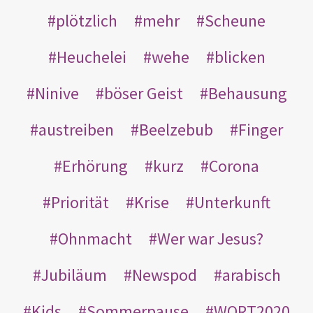
plötzlich
mehr
Scheune
Heuchelei
wehe
blicken
Ninive
böser Geist
Behausung
austreiben
Beelzebub
Finger
Erhörung
kurz
Corona
Priorität
Krise
Unterkunft
Ohnmacht
Wer war Jesus?
Jubiläum
Newspod
arabisch
Kids
Sommerpause
WORT2020