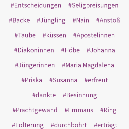
Entscheidungen
Seligpreisungen
Backe
Jüngling
Nain
Anstoß
Taube
küssen
Apostelinnen
Diakoninnen
Höbe
Johanna
Jüngerinnen
Maria Magdalena
Priska
Susanna
erfreut
dankte
Besinnung
Prachtgewand
Emmaus
Ring
Folterung
durchbohrt
erträgt