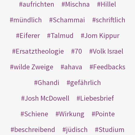
aufrichten
Mischna
Hillel
mündlich
Schammai
schriftlich
Eiferer
Talmud
Jom Kippur
Ersatztheologie
70
Volk Israel
wilde Zweige
ahava
Feedbacks
Ghandi
gefährlich
Josh McDowell
Liebesbrief
Schiene
Wirkung
Pointe
beschreibend
jüdisch
Studium