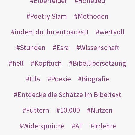
Elberfelder
Hohelied
Poetry Slam
Methoden
indem du ihn entpackst!
wertvoll
Stunden
Esra
Wissenschaft
hell
Kopftuch
Bibelübersetzung
HfA
Poesie
Biografie
Entdecke die Schätze im Bibeltext
Füttern
10.000
Nutzen
Widersprüche
AT
Irrlehre