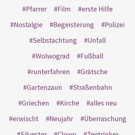
Pfarrer
Film
erste Hilfe
Nostalgie
Begeisterung
Polizei
Selbstachtung
Unfall
Wolwograd
Fußball
runterfahren
Grätsche
Gartenzaun
Straßenbahn
Griechen
Kirche
alles neu
erwischt
Neujahr
Überraschung
Silvester
Clown
Teetrinker