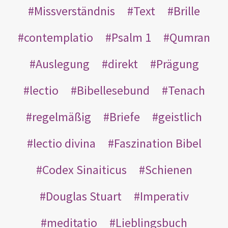
Missverständnis
Text
Brille
contemplatio
Psalm 1
Qumran
Auslegung
direkt
Prägung
lectio
Bibellesebund
Tenach
regelmäßig
Briefe
geistlich
lectio divina
Faszination Bibel
Codex Sinaiticus
Schienen
Douglas Stuart
Imperativ
meditatio
Lieblingsbuch