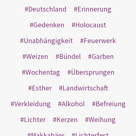
Deutschland
Erinnerung
Gedenken
Holocaust
Unabhängigkeit
Feuerwerk
Weizen
Bündel
Garben
Wochentag
Übersprungen
Esther
Landwirtschaft
Verkleidung
Alkohol
Befreiung
Lichter
Kerzen
Weihung
Makkabäer
Lichterfest