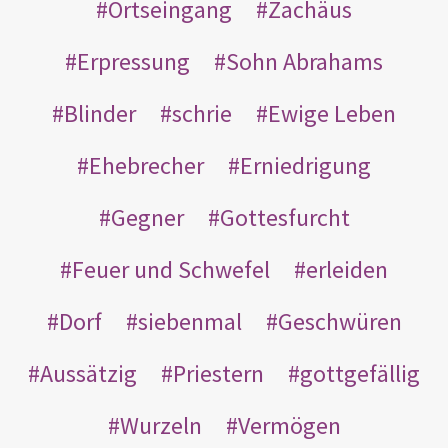
Ortseingang
Zachäus
Erpressung
Sohn Abrahams
Blinder
schrie
Ewige Leben
Ehebrecher
Erniedrigung
Gegner
Gottesfurcht
Feuer und Schwefel
erleiden
Dorf
siebenmal
Geschwüren
Aussätzig
Priestern
gottgefällig
Wurzeln
Vermögen