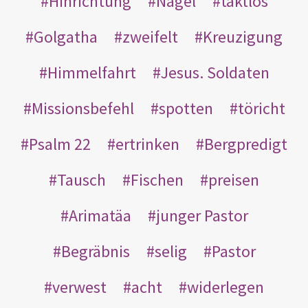
Hinrichtung
Nägel
taktlos
Golgatha
zweifelt
Kreuzigung
Himmelfahrt
Jesus. Soldaten
Missionsbefehl
spotten
töricht
Psalm 22
ertrinken
Bergpredigt
Tausch
Fischen
preisen
Arimatäa
junger Pastor
Begräbnis
selig
Pastor
verwest
acht
widerlegen