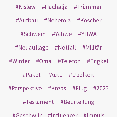
Kislew
Hachalja
Trümmer
Aufbau
Nehemia
Koscher
Schwein
Yahwe
YHWA
Neuauflage
Notfall
Militär
Winter
Oma
Telefon
Engkel
Paket
Auto
Übelkeit
Perspektive
Krebs
Flug
2022
Testament
Beurteilung
Geschwür
Influencer
Impuls