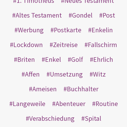
1. Timotheus
Neues Testament
Altes Testament
Gondel
Post
Werbung
Postkarte
Enkelin
Lockdown
Zeitreise
Fallschirm
Briten
Enkel
Golf
Ehrlich
Affen
Umsetzung
Witz
Ameisen
Buchhalter
Langeweile
Abenteuer
Routine
Verabschiedung
Spital