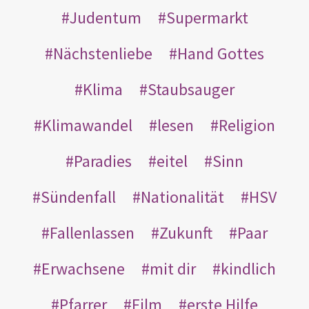
Judentum
Supermarkt
Nächstenliebe
Hand Gottes
Klima
Staubsauger
Klimawandel
lesen
Religion
Paradies
eitel
Sinn
Sündenfall
Nationalität
HSV
Fallenlassen
Zukunft
Paar
Erwachsene
mit dir
kindlich
Pfarrer
Film
erste Hilfe