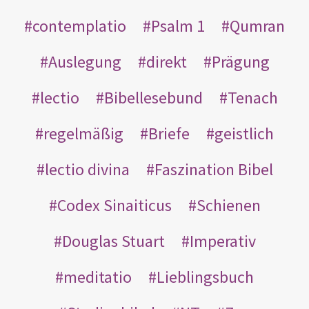
contemplatio
Psalm 1
Qumran
Auslegung
direkt
Prägung
lectio
Bibellesebund
Tenach
regelmäßig
Briefe
geistlich
lectio divina
Faszination Bibel
Codex Sinaiticus
Schienen
Douglas Stuart
Imperativ
meditatio
Lieblingsbuch