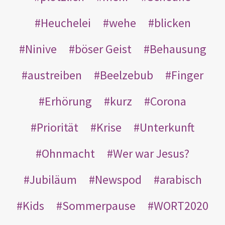
Heuchelei
wehe
blicken
Ninive
böser Geist
Behausung
austreiben
Beelzebub
Finger
Erhörung
kurz
Corona
Priorität
Krise
Unterkunft
Ohnmacht
Wer war Jesus?
Jubiläum
Newspod
arabisch
Kids
Sommerpause
WORT2020