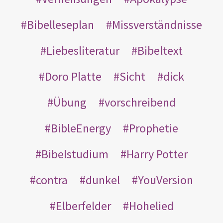
Bibelleseplan
Missverständnisse
Liebesliteratur
Bibeltext
Doro Platte
Sicht
dick
Übung
vorschreibend
BibleEnergy
Prophetie
Bibelstudium
Harry Potter
contra
dunkel
YouVersion
Elberfelder
Hohelied