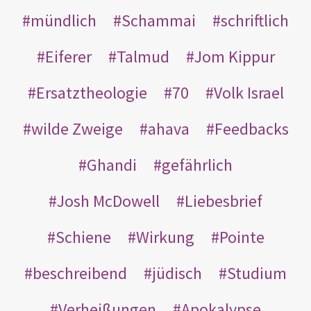
mündlich
Schammai
schriftlich
Eiferer
Talmud
Jom Kippur
Ersatztheologie
70
Volk Israel
wilde Zweige
ahava
Feedbacks
Ghandi
gefährlich
Josh McDowell
Liebesbrief
Schiene
Wirkung
Pointe
beschreibend
jüdisch
Studium
Verheißungen
Apokalypse