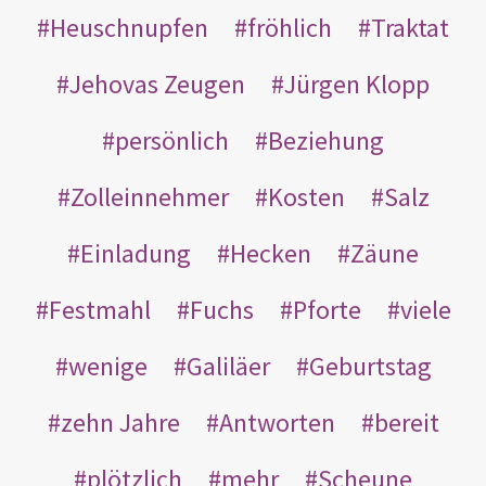
Heuschnupfen
fröhlich
Traktat
Jehovas Zeugen
Jürgen Klopp
persönlich
Beziehung
Zolleinnehmer
Kosten
Salz
Einladung
Hecken
Zäune
Festmahl
Fuchs
Pforte
viele
wenige
Galiläer
Geburtstag
zehn Jahre
Antworten
bereit
plötzlich
mehr
Scheune