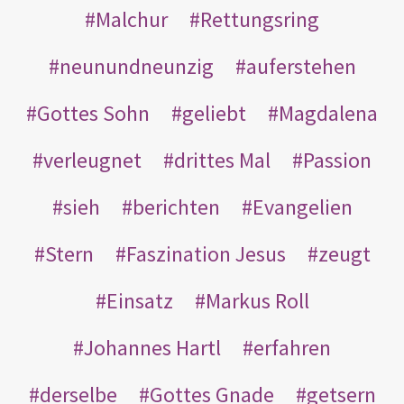
Malchur
Rettungsring
neunundneunzig
auferstehen
Gottes Sohn
geliebt
Magdalena
verleugnet
drittes Mal
Passion
sieh
berichten
Evangelien
Stern
Faszination Jesus
zeugt
Einsatz
Markus Roll
Johannes Hartl
erfahren
derselbe
Gottes Gnade
getsern