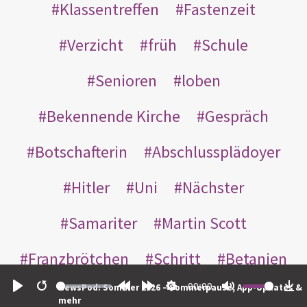
Klassentreffen
Fastenzeit
Verzicht
früh
Schule
Senioren
loben
Bekennende Kirche
Gespräch
Botschafterin
Abschlussplädoyer
Hitler
Uni
Nächster
Samariter
Martin Scott
Franzbrötchen
Schritt
Betanien
00:00
NewsPod: Sommer 2026 – Sommerpause, App-Updates &
sorry
geboren
unfruchtbar
Play
Restart
Rewind
Forward
Settings
Mute
Do
mehr