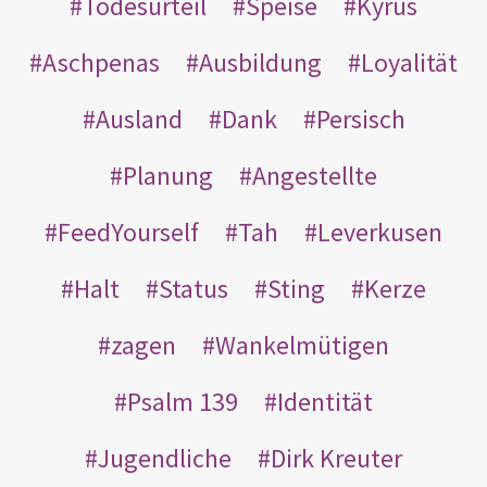
Todesurteil
Speise
Kyrus
Aschpenas
Ausbildung
Loyalität
Ausland
Dank
Persisch
Planung
Angestellte
FeedYourself
Tah
Leverkusen
Halt
Status
Sting
Kerze
zagen
Wankelmütigen
Psalm 139
Identität
Jugendliche
Dirk Kreuter