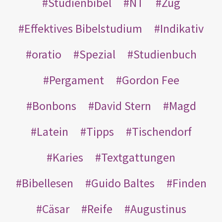
Studienbibel
NT
Zug
Effektives Bibelstudium
Indikativ
oratio
Spezial
Studienbuch
Pergament
Gordon Fee
Bonbons
David Stern
Magd
Latein
Tipps
Tischendorf
Karies
Textgattungen
Bibellesen
Guido Baltes
Finden
Cäsar
Reife
Augustinus