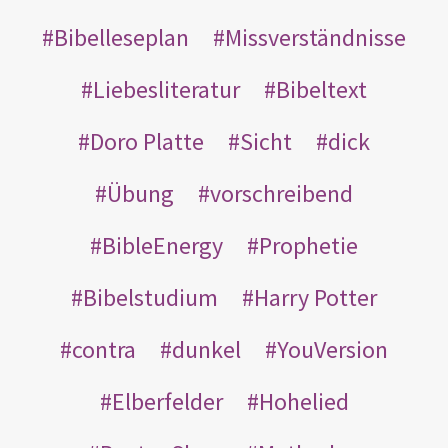
Bibelleseplan
Missverständnisse
Liebesliteratur
Bibeltext
Doro Platte
Sicht
dick
Übung
vorschreibend
BibleEnergy
Prophetie
Bibelstudium
Harry Potter
contra
dunkel
YouVersion
Elberfelder
Hohelied