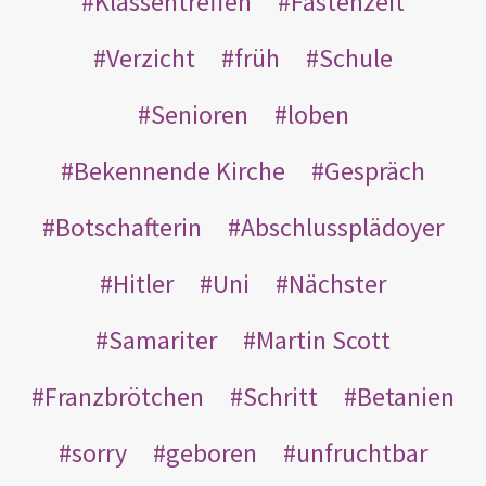
Klassentreffen
Fastenzeit
Verzicht
früh
Schule
Senioren
loben
Bekennende Kirche
Gespräch
Botschafterin
Abschlussplädoyer
Hitler
Uni
Nächster
Samariter
Martin Scott
Franzbrötchen
Schritt
Betanien
sorry
geboren
unfruchtbar