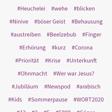
Heuchelei
wehe
blicken
Ninive
böser Geist
Behausung
austreiben
Beelzebub
Finger
Erhörung
kurz
Corona
Priorität
Krise
Unterkunft
Ohnmacht
Wer war Jesus?
Jubiläum
Newspod
arabisch
Kids
Sommerpause
WORT2020