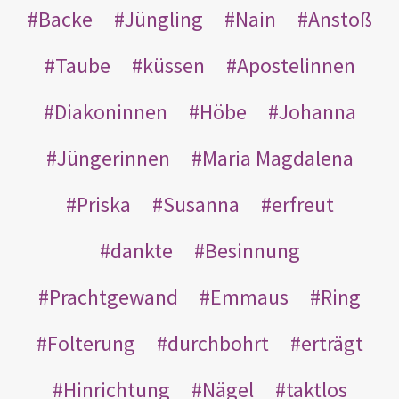
Backe
Jüngling
Nain
Anstoß
Taube
küssen
Apostelinnen
Diakoninnen
Höbe
Johanna
Jüngerinnen
Maria Magdalena
Priska
Susanna
erfreut
dankte
Besinnung
Prachtgewand
Emmaus
Ring
Folterung
durchbohrt
erträgt
Hinrichtung
Nägel
taktlos