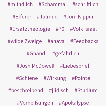
mündlich
Schammai
schriftlich
Eiferer
Talmud
Jom Kippur
Ersatztheologie
70
Volk Israel
wilde Zweige
ahava
Feedbacks
Ghandi
gefährlich
Josh McDowell
Liebesbrief
Schiene
Wirkung
Pointe
beschreibend
jüdisch
Studium
Verheißungen
Apokalypse