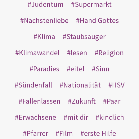
Judentum
Supermarkt
Nächstenliebe
Hand Gottes
Klima
Staubsauger
Klimawandel
lesen
Religion
Paradies
eitel
Sinn
Sündenfall
Nationalität
HSV
Fallenlassen
Zukunft
Paar
Erwachsene
mit dir
kindlich
Pfarrer
Film
erste Hilfe