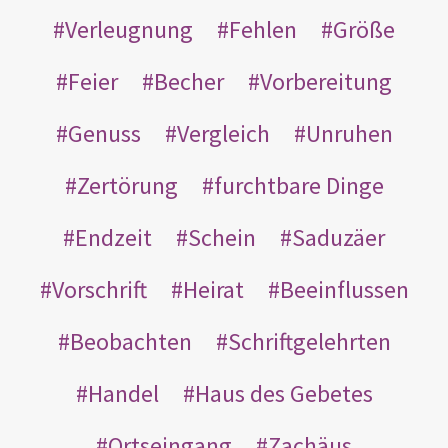
Verleugnung
Fehlen
Größe
Feier
Becher
Vorbereitung
Genuss
Vergleich
Unruhen
Zertörung
furchtbare Dinge
Endzeit
Schein
Saduzäer
Vorschrift
Heirat
Beeinflussen
Beobachten
Schriftgelehrten
Handel
Haus des Gebetes
Ortseingang
Zachäus