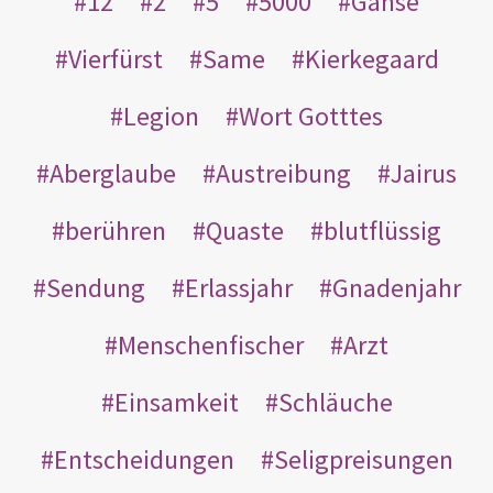
12
2
5
5000
Gänse
Vierfürst
Same
Kierkegaard
Legion
Wort Gotttes
Aberglaube
Austreibung
Jairus
berühren
Quaste
blutflüssig
Sendung
Erlassjahr
Gnadenjahr
Menschenfischer
Arzt
Einsamkeit
Schläuche
Entscheidungen
Seligpreisungen