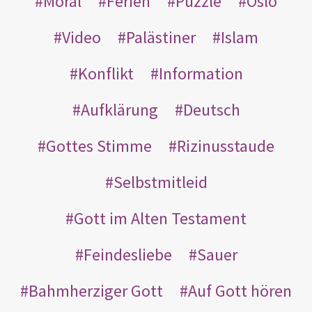
Moral
Ferien
Puzzle
Oslo
Video
Palästiner
Islam
Konflikt
Information
Aufklärung
Deutsch
Gottes Stimme
Rizinusstaude
Selbstmitleid
Gott im Alten Testament
Feindesliebe
Sauer
Bahmherziger Gott
Auf Gott hören