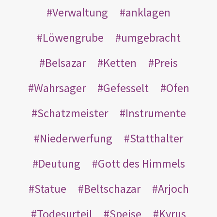
Verwaltung
anklagen
Löwengrube
umgebracht
Belsazar
Ketten
Preis
Wahrsager
Gefesselt
Ofen
Schatzmeister
Instrumente
Niederwerfung
Statthalter
Deutung
Gott des Himmels
Statue
Beltschazar
Arjoch
Todesurteil
Speise
Kyrus