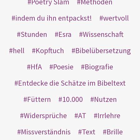
Poetry Slam
Methoden
indem du ihn entpackst!
wertvoll
Stunden
Esra
Wissenschaft
hell
Kopftuch
Bibelübersetzung
HfA
Poesie
Biografie
Entdecke die Schätze im Bibeltext
Füttern
10.000
Nutzen
Widersprüche
AT
Irrlehre
Missverständnis
Text
Brille