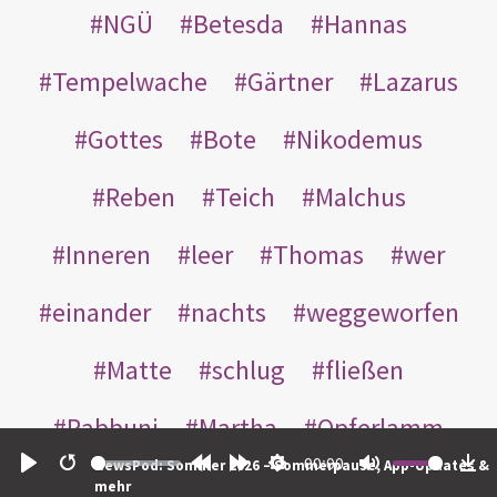
NGÜ
Betesda
Hannas
Tempelwache
Gärtner
Lazarus
Gottes
Bote
Nikodemus
Reben
Teich
Malchus
Inneren
leer
Thomas
wer
einander
nachts
weggeworfen
Matte
schlug
fließen
Rabbuni
Martha
Opferlamm
00:00
NewsPod: Sommer 2026 – Sommerpause, App-Updates &
gewaschen
gegeben
jüdischen
Play
Restart
Rewind
Forward
Settings
Mute
Do
mehr