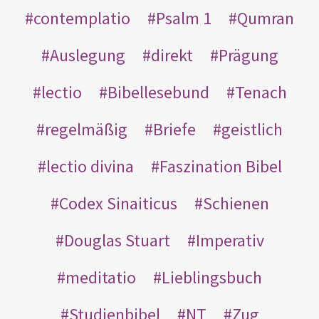
contemplatio
Psalm 1
Qumran
Auslegung
direkt
Prägung
lectio
Bibellesebund
Tenach
regelmäßig
Briefe
geistlich
lectio divina
Faszination Bibel
Codex Sinaiticus
Schienen
Douglas Stuart
Imperativ
meditatio
Lieblingsbuch
Studienbibel
NT
Zug