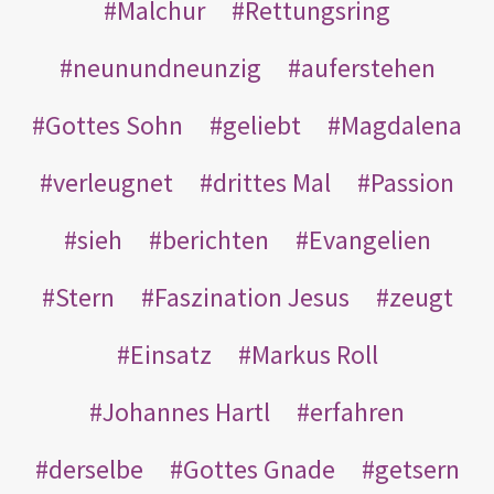
Malchur
Rettungsring
neunundneunzig
auferstehen
Gottes Sohn
geliebt
Magdalena
verleugnet
drittes Mal
Passion
sieh
berichten
Evangelien
Stern
Faszination Jesus
zeugt
Einsatz
Markus Roll
Johannes Hartl
erfahren
derselbe
Gottes Gnade
getsern