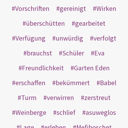
Vorschriften
gereinigt
Wirken
überschütten
gearbeitet
Verfügung
unwürdig
verfolgt
brauchst
Schüler
Eva
Freundlichkeit
Garten Eden
erschaffen
bekümmert
Babel
Turm
verwirren
zerstreut
Weinberge
schlief
asuweglos
Lage
erleben
Mefiboschet