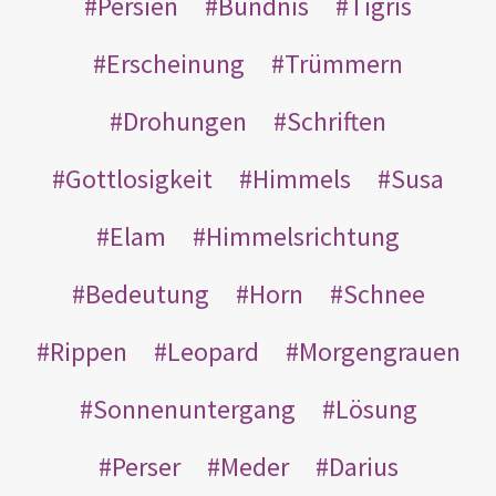
Persien
Bündnis
Tigris
Erscheinung
Trümmern
Drohungen
Schriften
Gottlosigkeit
Himmels
Susa
Elam
Himmelsrichtung
Bedeutung
Horn
Schnee
Rippen
Leopard
Morgengrauen
Sonnenuntergang
Lösung
Perser
Meder
Darius