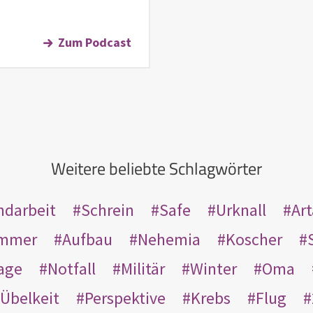
Zum Podcast
Weitere beliebte Schlagwörter
ndarbeit
Schrein
Safe
Urknall
Ar
mmer
Aufbau
Nehemia
Koscher
age
Notfall
Militär
Winter
Oma
Übelkeit
Perspektive
Krebs
Flug