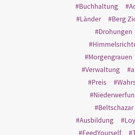
Buchhaltung
A
Länder
Berg Zi
Drohungen
Himmelsricht
Morgengrauen
Verwaltung
a
Preis
Wahrs
Niederwerfun
Beltschazar
Ausbildung
Loy
FeedYourself