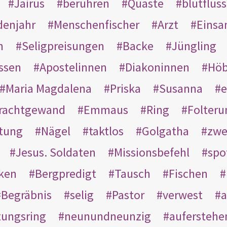
Jairus
berühren
Quaste
blutflüss
enjahr
Menschenfischer
Arzt
Einsa
n
Seligpreisungen
Backe
Jüngling
ssen
Apostelinnen
Diakoninnen
Hö
Maria Magdalena
Priska
Susanna
e
rachtgewand
Emmaus
Ring
Folteru
htung
Nägel
taktlos
Golgatha
zwe
Jesus. Soldaten
Missionsbefehl
spo
nken
Bergpredigt
Tausch
Fischen
Begräbnis
selig
Pastor
verwest
a
tungsring
neunundneunzig
auferstehe