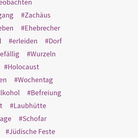
eobachten
gang
Zachäus
eben
Ehebrecher
l
erleiden
Dorf
efällig
Wurzeln
Holocaust
en
Wochentag
lkohol
Befreiung
t
Laubhütte
tage
Schofar
Jüdische Feste