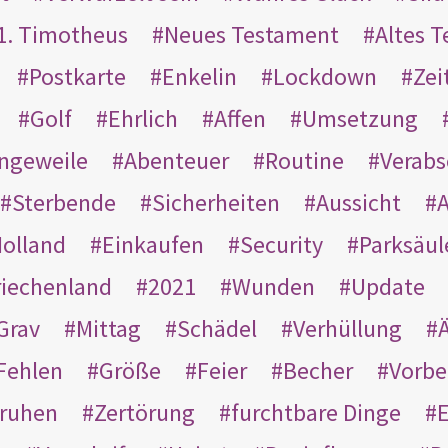
1. Timotheus
Neues Testament
Altes 
Postkarte
Enkelin
Lockdown
Zei
Golf
Ehrlich
Affen
Umsetzung
ngeweile
Abenteuer
Routine
Verab
Sterbende
Sicherheiten
Aussicht
A
olland
Einkaufen
Security
Parksäul
riechenland
2021
Wunden
Update
Grav
Mittag
Schädel
Verhüllung
Ä
Fehlen
Größe
Feier
Becher
Vorbe
ruhen
Zertörung
furchtbare Dinge
E