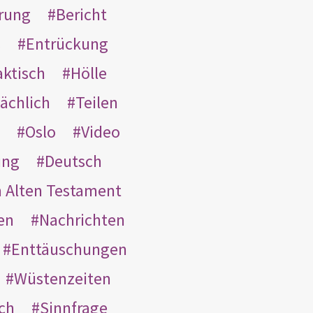
rung
Bericht
s
Entrückung
aktisch
Hölle
ächlich
Teilen
Oslo
Video
ung
Deutsch
m Alten Testament
en
Nachrichten
Enttäuschungen
Wüstenzeiten
ach
Sinnfrage