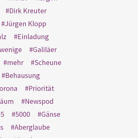
Dirk Kreuter
Jürgen Klopp
lz
Einladung
wenige
Galiläer
mehr
Scheune
Behausung
orona
Priorität
läum
Newspod
5
5000
Gänse
es
Aberglaube