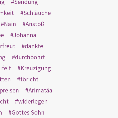
ig
Sendung
mkeit
Schläuche
Nain
Anstoß
be
Johanna
rfreut
dankte
ng
durchbohrt
ifelt
Kreuzigung
tten
töricht
preisen
Arimatäa
cht
widerlegen
n
Gottes Sohn