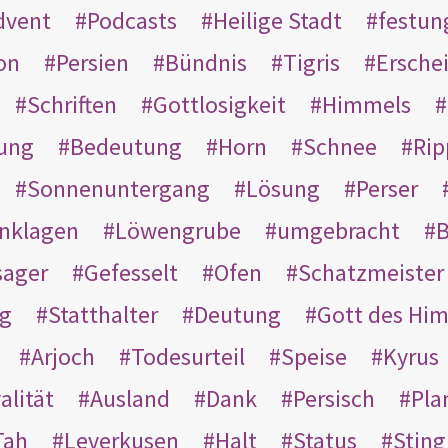
dvent
Podcasts
Heilige Stadt
festun
on
Persien
Bündnis
Tigris
Ersche
Schriften
Gottlosigkeit
Himmels
ung
Bedeutung
Horn
Schnee
Rip
Sonnenuntergang
Lösung
Perser
nklagen
Löwengrube
umgebracht
B
ager
Gefesselt
Ofen
Schatzmeister
g
Statthalter
Deutung
Gott des Hi
Arjoch
Todesurteil
Speise
Kyrus
alität
Ausland
Dank
Persisch
Pla
Tah
Leverkusen
Halt
Status
Sting