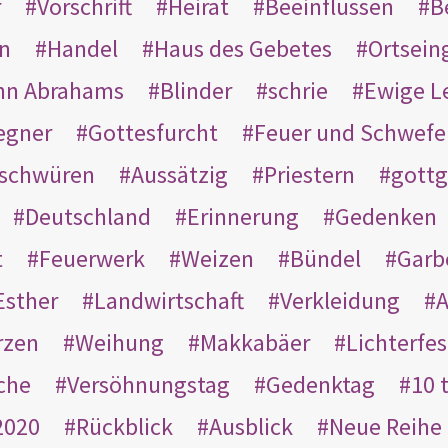
r
Vorschrift
Heirat
Beeinflussen
B
en
Handel
Haus des Gebetes
Ortsein
hn Abrahams
Blinder
schrie
Ewige L
egner
Gottesfurcht
Feuer und Schwefe
schwüren
Aussätzig
Priestern
gottg
Deutschland
Erinnerung
Gedenken
t
Feuerwerk
Weizen
Bündel
Garb
Esther
Landwirtschaft
Verkleidung
A
rzen
Weihung
Makkabäer
Lichterfes
che
Versöhnungstag
Gedenktag
10 
2020
Rückblick
Ausblick
Neue Reihe