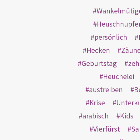
Wankelmütig
Heuschnupfe
persönlich
Hecken
Zäun
Geburtstag
zeh
Heuchelei
austreiben
B
Krise
Unterk
arabisch
Kids
Vierfürst
S