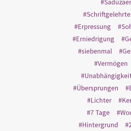
Saduzäe
Schriftgelehrt
Erpressung
So
Erniedrigung
G
siebenmal
Ge
Vermögen
Unabhängigkei
Übersprungen
Lichter
Ke
7 Tage
Wo
Hintergrund