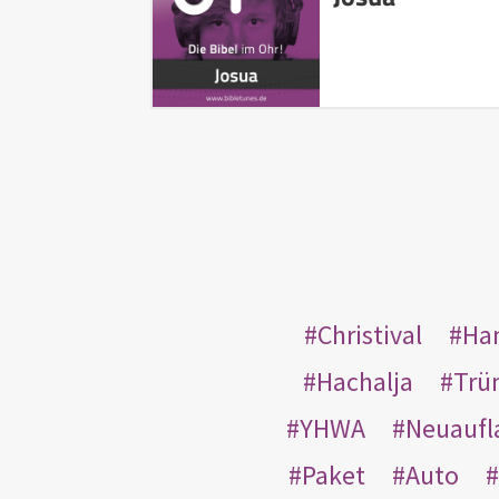
Christival
Ha
Hachalja
Trü
YHWA
Neuaufl
Paket
Auto