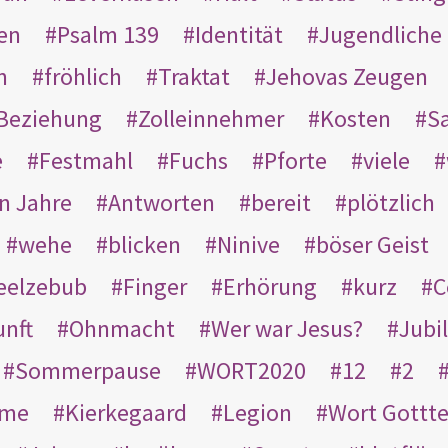
en
Psalm 139
Identität
Jugendliche
n
fröhlich
Traktat
Jehovas Zeugen
Beziehung
Zolleinnehmer
Kosten
Sa
e
Festmahl
Fuchs
Pforte
viele
n Jahre
Antworten
bereit
plötzlich
wehe
blicken
Ninive
böser Geist
eelzebub
Finger
Erhörung
kurz
C
unft
Ohnmacht
Wer war Jesus?
Jubi
Sommerpause
WORT2020
12
2
ame
Kierkegaard
Legion
Wort Gottt