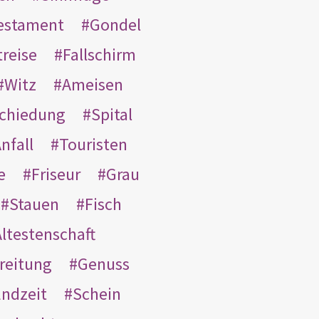
Testament
Gondel
treise
Fallschirm
Witz
Ameisen
schiedung
Spital
nfall
Touristen
e
Friseur
Grau
Stauen
Fisch
ltestenschaft
reitung
Genuss
ndzeit
Schein