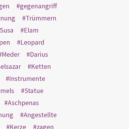
gen
gegenangriff
inung
Trümmern
Susa
Elam
pen
Leopard
Meder
Darius
elsazar
Ketten
Instrumente
mmels
Statue
Aschpenas
nung
Angestellte
Kerze
zagen