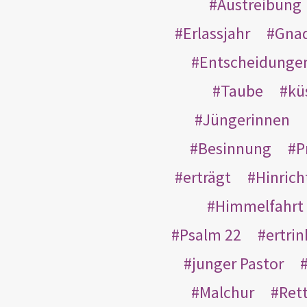
Austreibung
Erlassjahr
Gnad
Entscheidunge
Taube
kü
Jüngerinnen
Besinnung
P
erträgt
Hinric
Himmelfahrt
Psalm 22
ertri
junger Pastor
Malchur
Ret