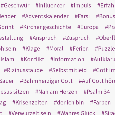
Geschwür
Influencer
Impuls
Erfah
lender
Adventskalender
Farsi
Bonu
Sprint
Kirchengeschichte
Europa
Pr
estaltung
Anspruch
Zuspruch
Oberfl
hlsein
Klage
Moral
Ferien
Puzzle
Islam
Konflikt
Information
Aufklär
Rizinusstaude
Selbstmitleid
Gott i
Sauer
Bahmherziger Gott
Auf Gott hör
Jesus sitzen
Nah am Herzen
Psalm 34
rag
Krisenzeiten
der ich bin
Farben
t
Verwurzelt sein
Wahres Glück
Sir