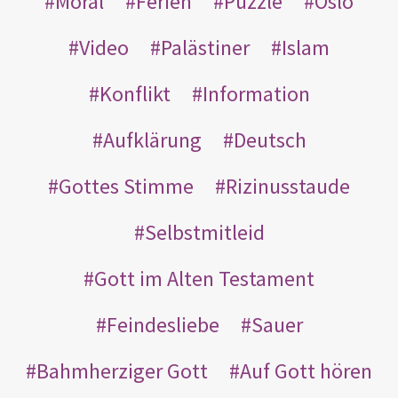
Moral
Ferien
Puzzle
Oslo
Video
Palästiner
Islam
Konflikt
Information
Aufklärung
Deutsch
Gottes Stimme
Rizinusstaude
Selbstmitleid
Gott im Alten Testament
Feindesliebe
Sauer
Bahmherziger Gott
Auf Gott hören