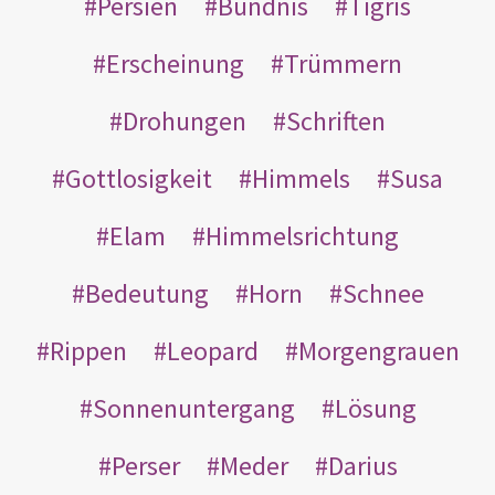
Persien
Bündnis
Tigris
Erscheinung
Trümmern
Drohungen
Schriften
Gottlosigkeit
Himmels
Susa
Elam
Himmelsrichtung
Bedeutung
Horn
Schnee
Rippen
Leopard
Morgengrauen
Sonnenuntergang
Lösung
Perser
Meder
Darius