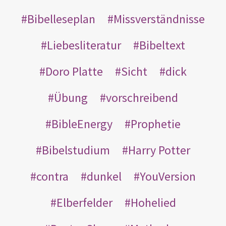
Bibelleseplan
Missverständnisse
Liebesliteratur
Bibeltext
Doro Platte
Sicht
dick
Übung
vorschreibend
BibleEnergy
Prophetie
Bibelstudium
Harry Potter
contra
dunkel
YouVersion
Elberfelder
Hohelied