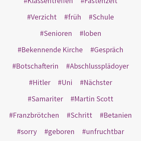
Klassentreffen
Fastenzeit
Verzicht
früh
Schule
Senioren
loben
Bekennende Kirche
Gespräch
Botschafterin
Abschlussplädoyer
Hitler
Uni
Nächster
Samariter
Martin Scott
Franzbrötchen
Schritt
Betanien
sorry
geboren
unfruchtbar