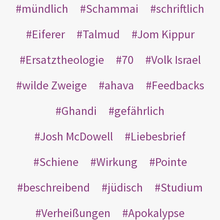
mündlich
Schammai
schriftlich
Eiferer
Talmud
Jom Kippur
Ersatztheologie
70
Volk Israel
wilde Zweige
ahava
Feedbacks
Ghandi
gefährlich
Josh McDowell
Liebesbrief
Schiene
Wirkung
Pointe
beschreibend
jüdisch
Studium
Verheißungen
Apokalypse