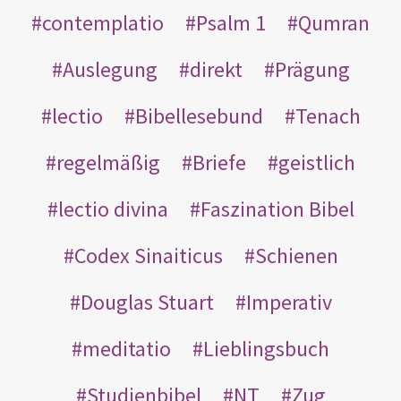
contemplatio
Psalm 1
Qumran
Auslegung
direkt
Prägung
lectio
Bibellesebund
Tenach
regelmäßig
Briefe
geistlich
lectio divina
Faszination Bibel
Codex Sinaiticus
Schienen
Douglas Stuart
Imperativ
meditatio
Lieblingsbuch
Studienbibel
NT
Zug