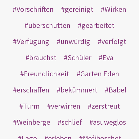
Vorschriften
gereinigt
Wirken
überschütten
gearbeitet
Verfügung
unwürdig
verfolgt
brauchst
Schüler
Eva
Freundlichkeit
Garten Eden
erschaffen
bekümmert
Babel
Turm
verwirren
zerstreut
Weinberge
schlief
asuweglos
Lage
erleben
Mefiboschet