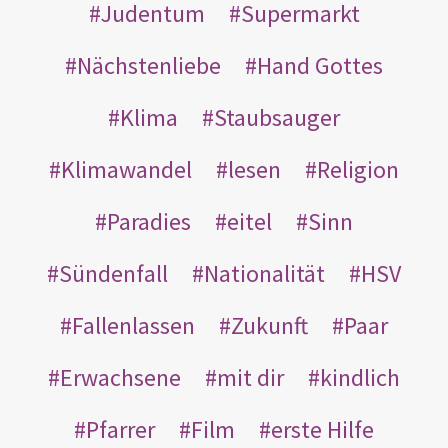
Judentum
Supermarkt
Nächstenliebe
Hand Gottes
Klima
Staubsauger
Klimawandel
lesen
Religion
Paradies
eitel
Sinn
Sündenfall
Nationalität
HSV
Fallenlassen
Zukunft
Paar
Erwachsene
mit dir
kindlich
Pfarrer
Film
erste Hilfe