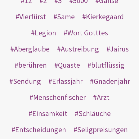
12
2
5
5000
Gänse
Vierfürst
Same
Kierkegaard
Legion
Wort Gotttes
Aberglaube
Austreibung
Jairus
berühren
Quaste
blutflüssig
Sendung
Erlassjahr
Gnadenjahr
Menschenfischer
Arzt
Einsamkeit
Schläuche
Entscheidungen
Seligpreisungen