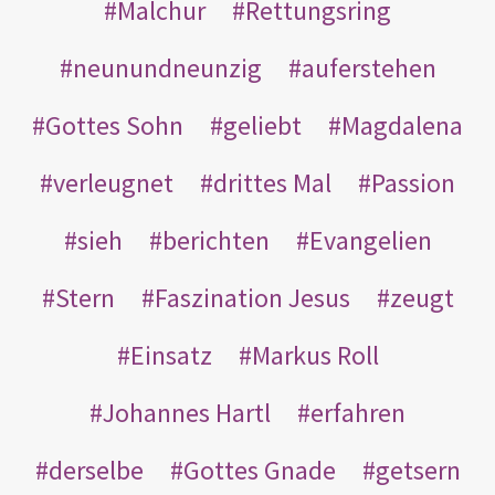
Malchur
Rettungsring
neunundneunzig
auferstehen
Gottes Sohn
geliebt
Magdalena
verleugnet
drittes Mal
Passion
sieh
berichten
Evangelien
Stern
Faszination Jesus
zeugt
Einsatz
Markus Roll
Johannes Hartl
erfahren
derselbe
Gottes Gnade
getsern