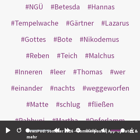
NGÜ
Betesda
Hannas
Tempelwache
Gärtner
Lazarus
Gottes
Bote
Nikodemus
Reben
Teich
Malchus
Inneren
leer
Thomas
wer
einander
nachts
weggeworfen
Matte
schlug
fließen
Rabbuni
Martha
Opferlamm
00:00
NewsPod: Sommer 2026 – Sommerpause, App-Updates &
gewaschen
gegeben
jüdischen
Play
Restart
Rewind
Forward
Settings
Mute
Do
mehr