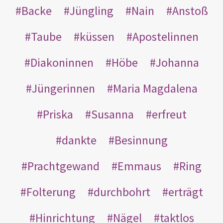
Backe
Jüngling
Nain
Anstoß
Taube
küssen
Apostelinnen
Diakoninnen
Höbe
Johanna
Jüngerinnen
Maria Magdalena
Priska
Susanna
erfreut
dankte
Besinnung
Prachtgewand
Emmaus
Ring
Folterung
durchbohrt
erträgt
Hinrichtung
Nägel
taktlos