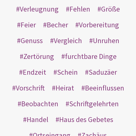
Verleugnung
Fehlen
Größe
Feier
Becher
Vorbereitung
Genuss
Vergleich
Unruhen
Zertörung
furchtbare Dinge
Endzeit
Schein
Saduzäer
Vorschrift
Heirat
Beeinflussen
Beobachten
Schriftgelehrten
Handel
Haus des Gebetes
Ortseingang
Zachäus