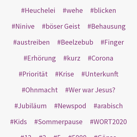
Heuchelei
wehe
blicken
Ninive
böser Geist
Behausung
austreiben
Beelzebub
Finger
Erhörung
kurz
Corona
Priorität
Krise
Unterkunft
Ohnmacht
Wer war Jesus?
Jubiläum
Newspod
arabisch
Kids
Sommerpause
WORT2020