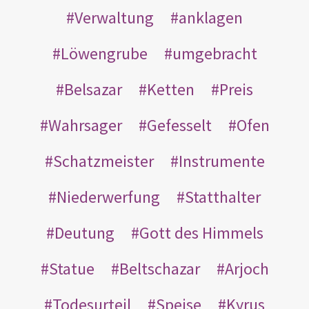
Verwaltung
anklagen
Löwengrube
umgebracht
Belsazar
Ketten
Preis
Wahrsager
Gefesselt
Ofen
Schatzmeister
Instrumente
Niederwerfung
Statthalter
Deutung
Gott des Himmels
Statue
Beltschazar
Arjoch
Todesurteil
Speise
Kyrus