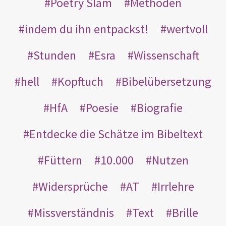
Poetry Slam
Methoden
indem du ihn entpackst!
wertvoll
Stunden
Esra
Wissenschaft
hell
Kopftuch
Bibelübersetzung
HfA
Poesie
Biografie
Entdecke die Schätze im Bibeltext
Füttern
10.000
Nutzen
Widersprüche
AT
Irrlehre
Missverständnis
Text
Brille