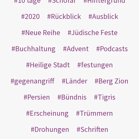
10 tage
Schofar
Hintergrund
2020
Rückblick
Ausblick
Neue Reihe
Jüdische Feste
Buchhaltung
Advent
Podcasts
Heilige Stadt
festungen
gegenangriff
Länder
Berg Zion
Persien
Bündnis
Tigris
Erscheinung
Trümmern
Drohungen
Schriften