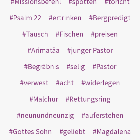
Missionsbefehl
spotten
töricht
Psalm 22
ertrinken
Bergpredigt
Tausch
Fischen
preisen
Arimatäa
junger Pastor
Begräbnis
selig
Pastor
verwest
acht
widerlegen
Malchur
Rettungsring
neunundneunzig
auferstehen
Gottes Sohn
geliebt
Magdalena