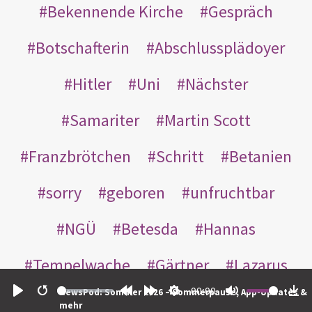
Bekennende Kirche
Gespräch
Botschafterin
Abschlussplädoyer
Hitler
Uni
Nächster
Samariter
Martin Scott
Franzbrötchen
Schritt
Betanien
sorry
geboren
unfruchtbar
NGÜ
Betesda
Hannas
Tempelwache
Gärtner
Lazarus
00:00
NewsPod: Sommer 2026 – Sommerpause, App-Updates &
Gottes
Bote
Nikodemus
Play
Restart
Rewind
Forward
Settings
Mute
Do
mehr