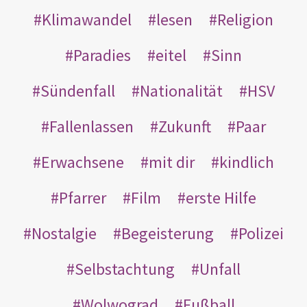
Klimawandel
lesen
Religion
Paradies
eitel
Sinn
Sündenfall
Nationalität
HSV
Fallenlassen
Zukunft
Paar
Erwachsene
mit dir
kindlich
Pfarrer
Film
erste Hilfe
Nostalgie
Begeisterung
Polizei
Selbstachtung
Unfall
Wolwograd
Fußball