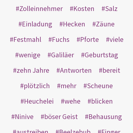
Zolleinnehmer
Kosten
Salz
Einladung
Hecken
Zäune
Festmahl
Fuchs
Pforte
viele
wenige
Galiläer
Geburtstag
zehn Jahre
Antworten
bereit
plötzlich
mehr
Scheune
Heuchelei
wehe
blicken
Ninive
böser Geist
Behausung
austreiben
Beelzebub
Finger