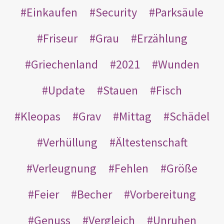
Einkaufen
Security
Parksäule
Friseur
Grau
Erzählung
Griechenland
2021
Wunden
Update
Stauen
Fisch
Kleopas
Grav
Mittag
Schädel
Verhüllung
Ältestenschaft
Verleugnung
Fehlen
Größe
Feier
Becher
Vorbereitung
Genuss
Vergleich
Unruhen