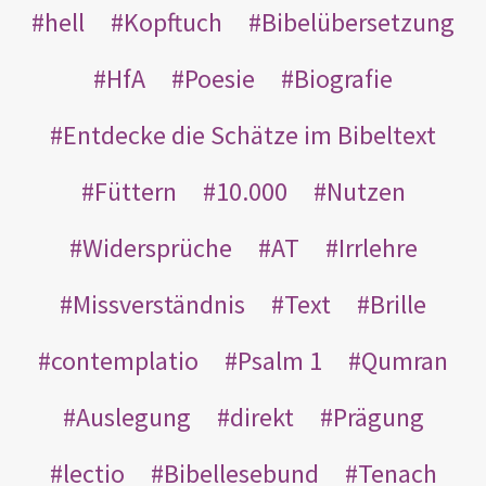
hell
Kopftuch
Bibelübersetzung
HfA
Poesie
Biografie
Entdecke die Schätze im Bibeltext
Füttern
10.000
Nutzen
Widersprüche
AT
Irrlehre
Missverständnis
Text
Brille
contemplatio
Psalm 1
Qumran
Auslegung
direkt
Prägung
lectio
Bibellesebund
Tenach