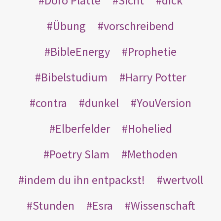
Doro Platte
Sicht
dick
Übung
vorschreibend
BibleEnergy
Prophetie
Bibelstudium
Harry Potter
contra
dunkel
YouVersion
Elberfelder
Hohelied
Poetry Slam
Methoden
indem du ihn entpackst!
wertvoll
Stunden
Esra
Wissenschaft