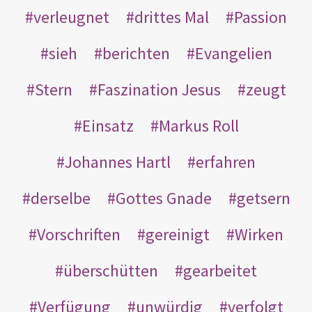
verleugnet
drittes Mal
Passion
sieh
berichten
Evangelien
Stern
Faszination Jesus
zeugt
Einsatz
Markus Roll
Johannes Hartl
erfahren
derselbe
Gottes Gnade
getsern
Vorschriften
gereinigt
Wirken
überschütten
gearbeitet
Verfügung
unwürdig
verfolgt