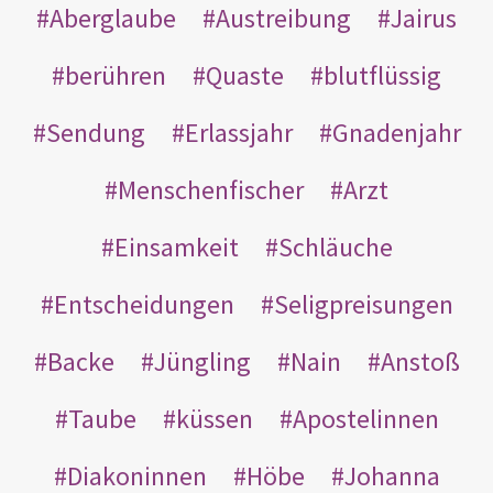
Aberglaube
Austreibung
Jairus
berühren
Quaste
blutflüssig
Sendung
Erlassjahr
Gnadenjahr
Menschenfischer
Arzt
Einsamkeit
Schläuche
Entscheidungen
Seligpreisungen
Backe
Jüngling
Nain
Anstoß
Taube
küssen
Apostelinnen
Diakoninnen
Höbe
Johanna