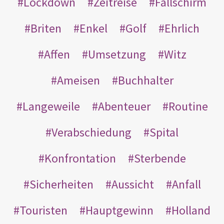
Lockdown
Zeitreise
Fallschirm
Briten
Enkel
Golf
Ehrlich
Affen
Umsetzung
Witz
Ameisen
Buchhalter
Langeweile
Abenteuer
Routine
Verabschiedung
Spital
Konfrontation
Sterbende
Sicherheiten
Aussicht
Anfall
Touristen
Hauptgewinn
Holland