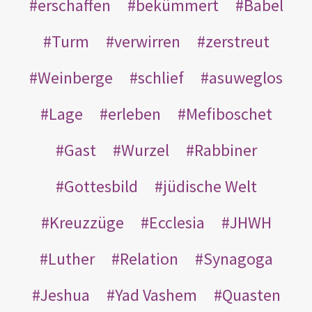
erschaffen
bekümmert
Babel
Turm
verwirren
zerstreut
Weinberge
schlief
asuweglos
Lage
erleben
Mefiboschet
Gast
Wurzel
Rabbiner
Gottesbild
jüdische Welt
Kreuzzüge
Ecclesia
JHWH
Luther
Relation
Synagoga
Jeshua
Yad Vashem
Quasten