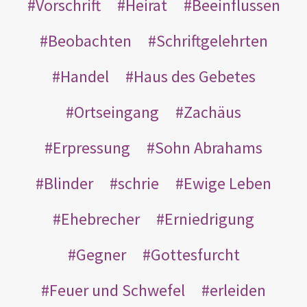
Vorschrift
Heirat
Beeinflussen
Beobachten
Schriftgelehrten
Handel
Haus des Gebetes
Ortseingang
Zachäus
Erpressung
Sohn Abrahams
Blinder
schrie
Ewige Leben
Ehebrecher
Erniedrigung
Gegner
Gottesfurcht
Feuer und Schwefel
erleiden