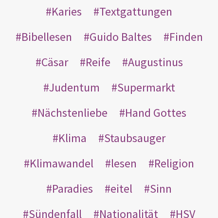
Karies
Textgattungen
Bibellesen
Guido Baltes
Finden
Cäsar
Reife
Augustinus
Judentum
Supermarkt
Nächstenliebe
Hand Gottes
Klima
Staubsauger
Klimawandel
lesen
Religion
Paradies
eitel
Sinn
Sündenfall
Nationalität
HSV