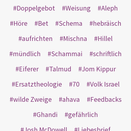
Doppelgebot
Weisung
Aleph
Höre
Bet
Schema
hebräisch
aufrichten
Mischna
Hillel
mündlich
Schammai
schriftlich
Eiferer
Talmud
Jom Kippur
Ersatztheologie
70
Volk Israel
wilde Zweige
ahava
Feedbacks
Ghandi
gefährlich
Josh McDowell
Liebesbrief