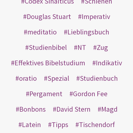
Codex Sinaiticus
Schienen
Douglas Stuart
Imperativ
meditatio
Lieblingsbuch
Studienbibel
NT
Zug
Effektives Bibelstudium
Indikativ
oratio
Spezial
Studienbuch
Pergament
Gordon Fee
Bonbons
David Stern
Magd
Latein
Tipps
Tischendorf