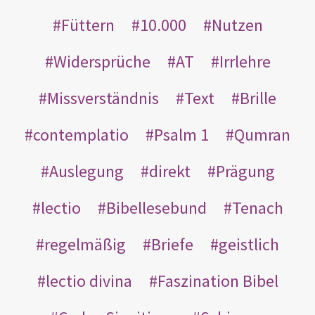
Füttern
10.000
Nutzen
Widersprüche
AT
Irrlehre
Missverständnis
Text
Brille
contemplatio
Psalm 1
Qumran
Auslegung
direkt
Prägung
lectio
Bibellesebund
Tenach
regelmäßig
Briefe
geistlich
lectio divina
Faszination Bibel