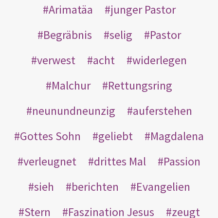
Arimatäa
junger Pastor
Begräbnis
selig
Pastor
verwest
acht
widerlegen
Malchur
Rettungsring
neunundneunzig
auferstehen
Gottes Sohn
geliebt
Magdalena
verleugnet
drittes Mal
Passion
sieh
berichten
Evangelien
Stern
Faszination Jesus
zeugt