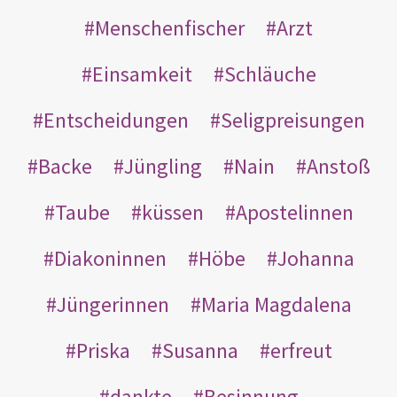
Menschenfischer
Arzt
Einsamkeit
Schläuche
Entscheidungen
Seligpreisungen
Backe
Jüngling
Nain
Anstoß
Taube
küssen
Apostelinnen
Diakoninnen
Höbe
Johanna
Jüngerinnen
Maria Magdalena
Priska
Susanna
erfreut
dankte
Besinnung