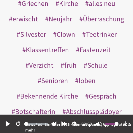
Griechen
Kirche
alles neu
erwischt
Neujahr
Überraschung
Silvester
Clown
Teetrinker
Klassentreffen
Fastenzeit
Verzicht
früh
Schule
Senioren
loben
Bekennende Kirche
Gespräch
Botschafterin
Abschlussplädoyer
00:00
NewsPod: Sommer 2026 – Sommerpause, App-Updates &
Hitler
Uni
Nächster
Play
Restart
Rewind
Forward
Settings
Mute
Do
mehr