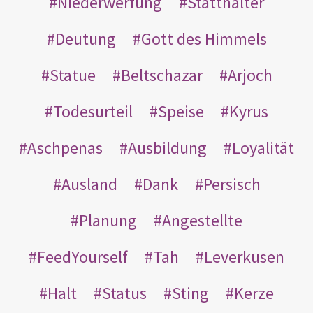
Niederwerfung
Statthalter
Deutung
Gott des Himmels
Statue
Beltschazar
Arjoch
Todesurteil
Speise
Kyrus
Aschpenas
Ausbildung
Loyalität
Ausland
Dank
Persisch
Planung
Angestellte
FeedYourself
Tah
Leverkusen
Halt
Status
Sting
Kerze