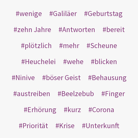
wenige
Galiläer
Geburtstag
zehn Jahre
Antworten
bereit
plötzlich
mehr
Scheune
Heuchelei
wehe
blicken
Ninive
böser Geist
Behausung
austreiben
Beelzebub
Finger
Erhörung
kurz
Corona
Priorität
Krise
Unterkunft