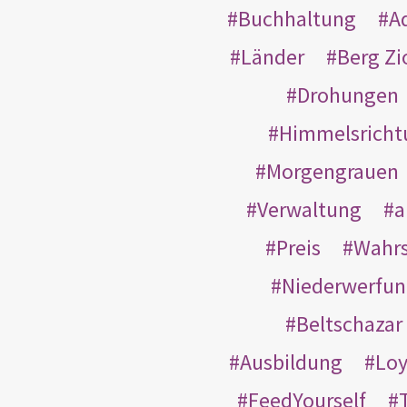
Buchhaltung
A
Länder
Berg Zi
Drohungen
Himmelsricht
Morgengrauen
Verwaltung
a
Preis
Wahrs
Niederwerfun
Beltschazar
Ausbildung
Loy
FeedYourself