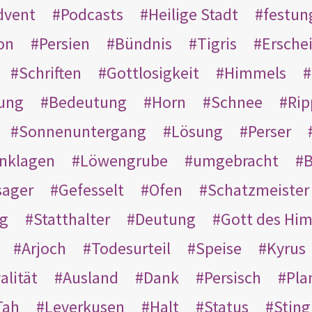
dvent
Podcasts
Heilige Stadt
festun
on
Persien
Bündnis
Tigris
Ersche
Schriften
Gottlosigkeit
Himmels
ung
Bedeutung
Horn
Schnee
Rip
Sonnenuntergang
Lösung
Perser
nklagen
Löwengrube
umgebracht
B
ager
Gefesselt
Ofen
Schatzmeister
g
Statthalter
Deutung
Gott des Hi
Arjoch
Todesurteil
Speise
Kyrus
alität
Ausland
Dank
Persisch
Pla
Tah
Leverkusen
Halt
Status
Sting