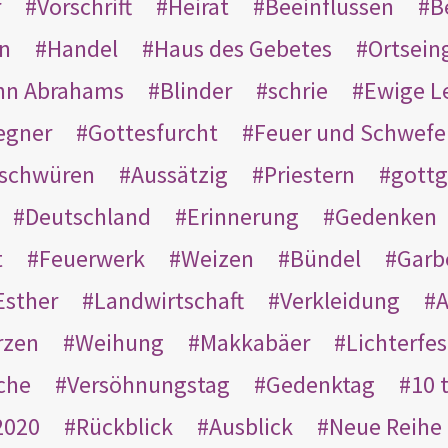
r
Vorschrift
Heirat
Beeinflussen
B
en
Handel
Haus des Gebetes
Ortsein
hn Abrahams
Blinder
schrie
Ewige L
egner
Gottesfurcht
Feuer und Schwefe
schwüren
Aussätzig
Priestern
gottg
Deutschland
Erinnerung
Gedenken
t
Feuerwerk
Weizen
Bündel
Garb
Esther
Landwirtschaft
Verkleidung
A
rzen
Weihung
Makkabäer
Lichterfes
che
Versöhnungstag
Gedenktag
10 
2020
Rückblick
Ausblick
Neue Reihe