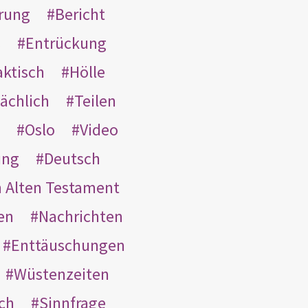
rung
Bericht
s
Entrückung
aktisch
Hölle
ächlich
Teilen
Oslo
Video
ung
Deutsch
m Alten Testament
en
Nachrichten
Enttäuschungen
Wüstenzeiten
ach
Sinnfrage