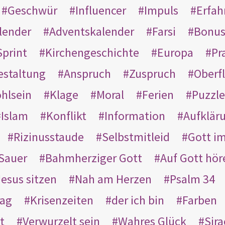
Geschwür
Influencer
Impuls
Erfah
lender
Adventskalender
Farsi
Bonu
Sprint
Kirchengeschichte
Europa
Pr
estaltung
Anspruch
Zuspruch
Oberfl
hlsein
Klage
Moral
Ferien
Puzzle
Islam
Konflikt
Information
Aufklär
Rizinusstaude
Selbstmitleid
Gott i
Sauer
Bahmherziger Gott
Auf Gott hör
Jesus sitzen
Nah am Herzen
Psalm 34
rag
Krisenzeiten
der ich bin
Farben
t
Verwurzelt sein
Wahres Glück
Sir