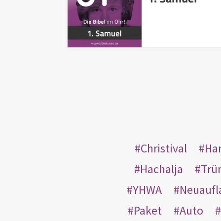
Christival
Ha
Hachalja
Trü
YHWA
Neuaufl
Paket
Auto