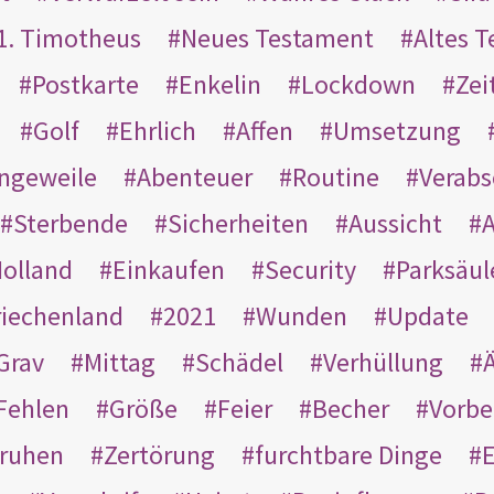
1. Timotheus
Neues Testament
Altes 
Postkarte
Enkelin
Lockdown
Zei
Golf
Ehrlich
Affen
Umsetzung
ngeweile
Abenteuer
Routine
Verab
Sterbende
Sicherheiten
Aussicht
A
olland
Einkaufen
Security
Parksäul
riechenland
2021
Wunden
Update
Grav
Mittag
Schädel
Verhüllung
Ä
Fehlen
Größe
Feier
Becher
Vorbe
ruhen
Zertörung
furchtbare Dinge
E