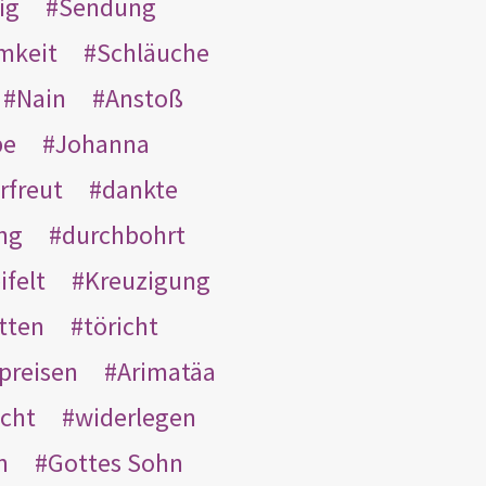
ig
Sendung
mkeit
Schläuche
Nain
Anstoß
be
Johanna
rfreut
dankte
ng
durchbohrt
ifelt
Kreuzigung
tten
töricht
preisen
Arimatäa
cht
widerlegen
n
Gottes Sohn