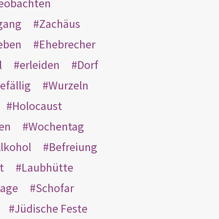
eobachten
gang
Zachäus
eben
Ehebrecher
l
erleiden
Dorf
efällig
Wurzeln
Holocaust
en
Wochentag
lkohol
Befreiung
t
Laubhütte
tage
Schofar
Jüdische Feste