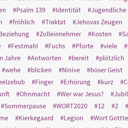
en
Psalm 139
Identität
Jugendliche
n
fröhlich
Traktat
Jehovas Zeugen
Beziehung
Zolleinnehmer
Kosten
Sa
e
Festmahl
Fuchs
Pforte
viele
n Jahre
Antworten
bereit
plötzlich
wehe
blicken
Ninive
böser Geist
eelzebub
Finger
Erhörung
kurz
C
unft
Ohnmacht
Wer war Jesus?
Jubi
Sommerpause
WORT2020
12
2
ame
Kierkegaard
Legion
Wort Gottt