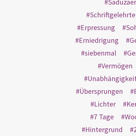
Saduzäe
Schriftgelehrt
Erpressung
So
Erniedrigung
G
siebenmal
Ge
Vermögen
Unabhängigkei
Übersprungen
Lichter
Ke
7 Tage
Wo
Hintergrund