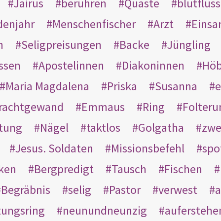
Jairus
berühren
Quaste
blutflüss
enjahr
Menschenfischer
Arzt
Einsa
n
Seligpreisungen
Backe
Jüngling
ssen
Apostelinnen
Diakoninnen
Hö
Maria Magdalena
Priska
Susanna
e
rachtgewand
Emmaus
Ring
Folteru
htung
Nägel
taktlos
Golgatha
zwe
Jesus. Soldaten
Missionsbefehl
spo
nken
Bergpredigt
Tausch
Fischen
Begräbnis
selig
Pastor
verwest
a
tungsring
neunundneunzig
auferstehe