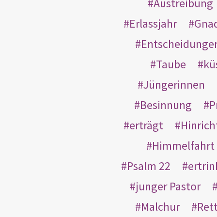
Austreibung
Erlassjahr
Gnad
Entscheidunge
Taube
kü
Jüngerinnen
Besinnung
P
erträgt
Hinric
Himmelfahrt
Psalm 22
ertri
junger Pastor
Malchur
Ret