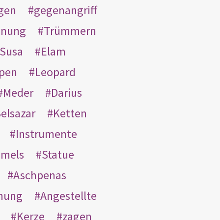
gen
gegenangriff
inung
Trümmern
Susa
Elam
pen
Leopard
Meder
Darius
elsazar
Ketten
Instrumente
mmels
Statue
Aschpenas
nung
Angestellte
Kerze
zagen