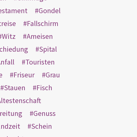
Testament
Gondel
treise
Fallschirm
Witz
Ameisen
schiedung
Spital
nfall
Touristen
e
Friseur
Grau
Stauen
Fisch
ltestenschaft
reitung
Genuss
ndzeit
Schein