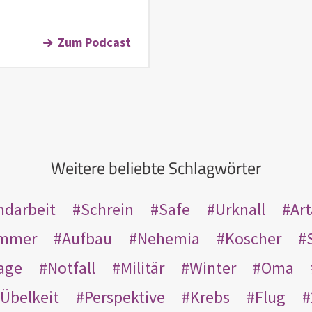
Zum Podcast
Weitere beliebte Schlagwörter
ndarbeit
Schrein
Safe
Urknall
Ar
mmer
Aufbau
Nehemia
Koscher
age
Notfall
Militär
Winter
Oma
Übelkeit
Perspektive
Krebs
Flug