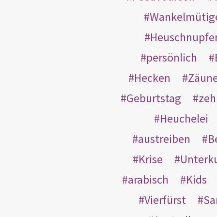
Wankelmütig
Heuschnupfe
persönlich
Hecken
Zäun
Geburtstag
zeh
Heuchelei
austreiben
B
Krise
Unterk
arabisch
Kids
Vierfürst
S