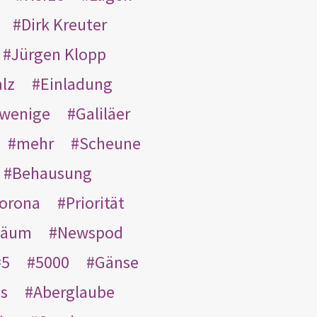
Dirk Kreuter
Jürgen Klopp
lz
Einladung
wenige
Galiläer
mehr
Scheune
Behausung
orona
Priorität
läum
Newspod
5
5000
Gänse
es
Aberglaube