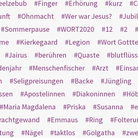
eelzebub
Finger
Erhörung
kurz
C
unft
Ohnmacht
Wer war Jesus?
Jubi
Sommerpause
WORT2020
12
2
ame
Kierkegaard
Legion
Wort Gottt
Jairus
berühren
Quaste
blutflüss
enjahr
Menschenfischer
Arzt
Einsa
n
Seligpreisungen
Backe
Jüngling
ssen
Apostelinnen
Diakoninnen
Hö
Maria Magdalena
Priska
Susanna
e
rachtgewand
Emmaus
Ring
Folteru
htung
Nägel
taktlos
Golgatha
zwe