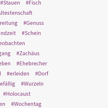
Stauen
Fisch
ltestenschaft
reitung
Genuss
ndzeit
Schein
eobachten
gang
Zachäus
eben
Ehebrecher
l
erleiden
Dorf
efällig
Wurzeln
Holocaust
en
Wochentag