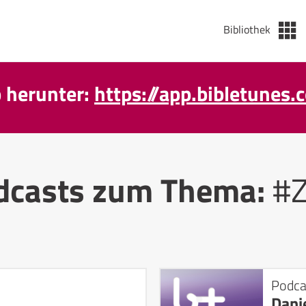
Bibliothek
p herunter:
https://app.bibletunes.
dcasts zum Thema:
#Z
Podca
Dani