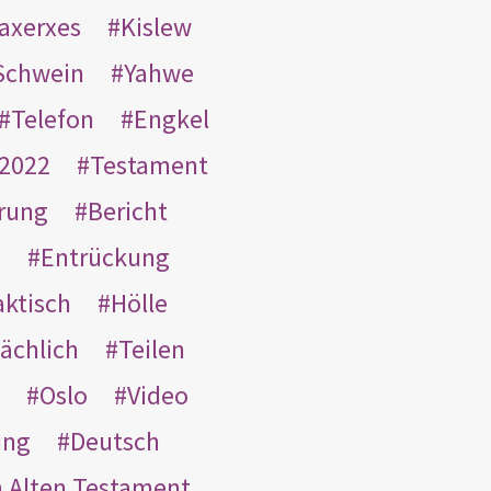
taxerxes
Kislew
Schwein
Yahwe
Telefon
Engkel
2022
Testament
rung
Bericht
s
Entrückung
aktisch
Hölle
ächlich
Teilen
Oslo
Video
ung
Deutsch
m Alten Testament