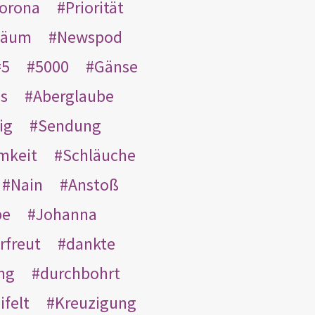
orona
Priorität
läum
Newspod
5
5000
Gänse
es
Aberglaube
ig
Sendung
mkeit
Schläuche
Nain
Anstoß
be
Johanna
rfreut
dankte
ng
durchbohrt
ifelt
Kreuzigung