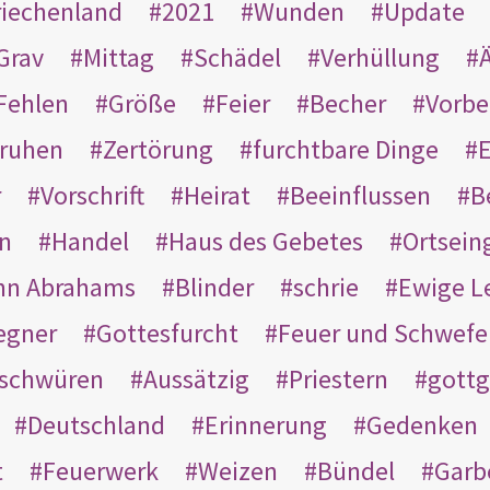
riechenland
2021
Wunden
Update
Grav
Mittag
Schädel
Verhüllung
Ä
Fehlen
Größe
Feier
Becher
Vorbe
ruhen
Zertörung
furchtbare Dinge
E
r
Vorschrift
Heirat
Beeinflussen
B
en
Handel
Haus des Gebetes
Ortsein
hn Abrahams
Blinder
schrie
Ewige L
egner
Gottesfurcht
Feuer und Schwefe
schwüren
Aussätzig
Priestern
gottg
Deutschland
Erinnerung
Gedenken
t
Feuerwerk
Weizen
Bündel
Garb