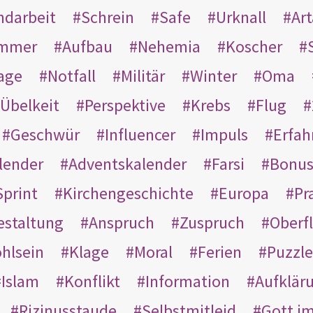
ndarbeit
Schrein
Safe
Urknall
Ar
mmer
Aufbau
Nehemia
Koscher
age
Notfall
Militär
Winter
Oma
Übelkeit
Perspektive
Krebs
Flug
Geschwür
Influencer
Impuls
Erfah
lender
Adventskalender
Farsi
Bonu
Sprint
Kirchengeschichte
Europa
Pr
estaltung
Anspruch
Zuspruch
Oberfl
hlsein
Klage
Moral
Ferien
Puzzle
Islam
Konflikt
Information
Aufklär
Rizinusstaude
Selbstmitleid
Gott i