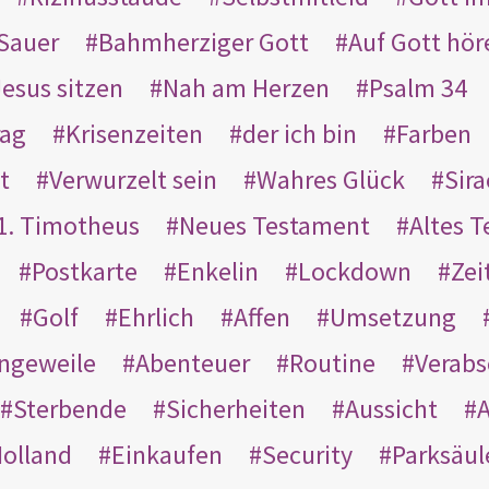
Sauer
Bahmherziger Gott
Auf Gott hör
Jesus sitzen
Nah am Herzen
Psalm 34
rag
Krisenzeiten
der ich bin
Farben
t
Verwurzelt sein
Wahres Glück
Sir
1. Timotheus
Neues Testament
Altes 
Postkarte
Enkelin
Lockdown
Zei
Golf
Ehrlich
Affen
Umsetzung
ngeweile
Abenteuer
Routine
Verab
Sterbende
Sicherheiten
Aussicht
A
olland
Einkaufen
Security
Parksäul