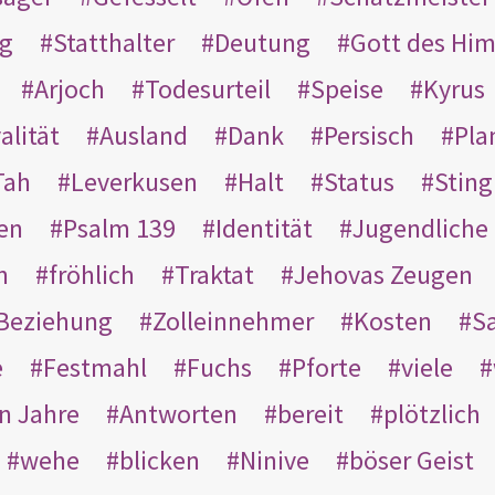
g
Statthalter
Deutung
Gott des Hi
Arjoch
Todesurteil
Speise
Kyrus
alität
Ausland
Dank
Persisch
Pla
Tah
Leverkusen
Halt
Status
Sting
en
Psalm 139
Identität
Jugendliche
n
fröhlich
Traktat
Jehovas Zeugen
Beziehung
Zolleinnehmer
Kosten
Sa
e
Festmahl
Fuchs
Pforte
viele
n Jahre
Antworten
bereit
plötzlich
wehe
blicken
Ninive
böser Geist