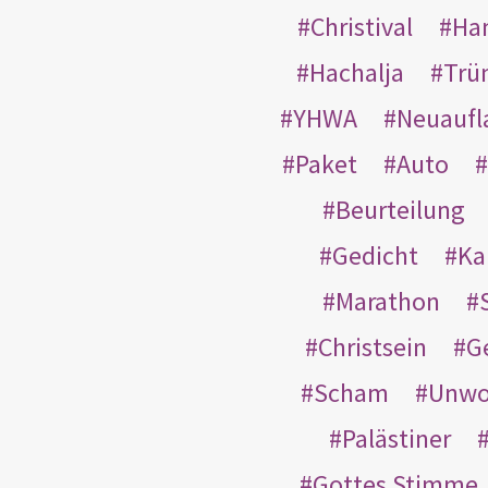
Christival
Ha
Hachalja
Trü
YHWA
Neuaufl
Paket
Auto
Beurteilung
Gedicht
Ka
Marathon
Christsein
G
Scham
Unwo
Palästiner
Gottes Stimme