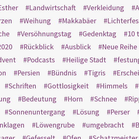
Esther
Landwirtschaft
Verkleidung
A
rzen
Weihung
Makkabäer
Lichterfes
che
Versöhnungstag
Gedenktag
10 
2020
Rückblick
Ausblick
Neue Reihe
dvent
Podcasts
Heilige Stadt
festun
on
Persien
Bündnis
Tigris
Ersche
Schriften
Gottlosigkeit
Himmels
ung
Bedeutung
Horn
Schnee
Rip
Sonnenuntergang
Lösung
Perser
nklagen
Löwengrube
umgebracht
B
ager
Gefesselt
Ofen
Schatzmeister