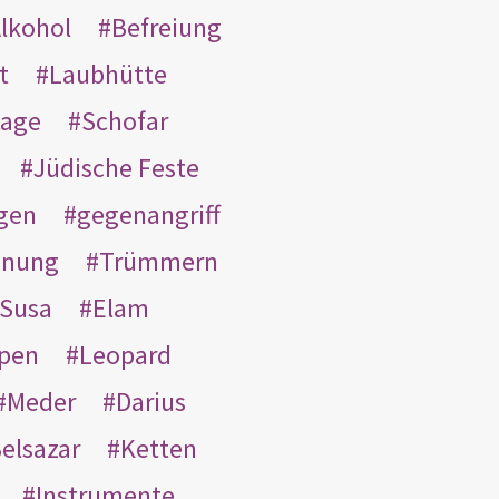
lkohol
Befreiung
t
Laubhütte
tage
Schofar
Jüdische Feste
gen
gegenangriff
inung
Trümmern
Susa
Elam
pen
Leopard
Meder
Darius
elsazar
Ketten
Instrumente