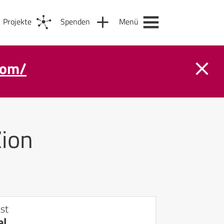
Projekte
Spenden
Menü
com/
ion
st
el