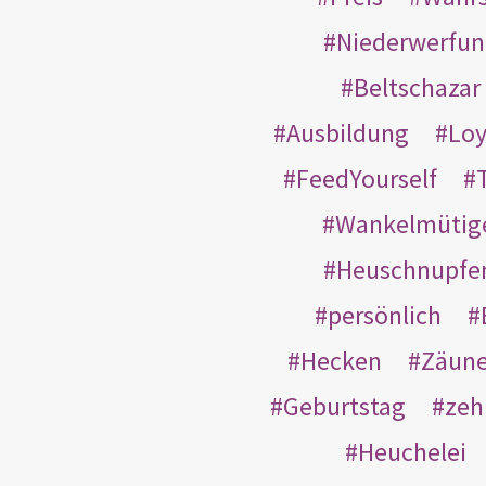
Niederwerfun
Beltschazar
Ausbildung
Loy
FeedYourself
Wankelmütig
Heuschnupfe
persönlich
Hecken
Zäun
Geburtstag
zeh
Heuchelei