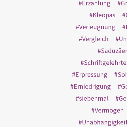
Erzählung
G
Kleopas
Verleugnung
Vergleich
Un
Saduzäe
Schriftgelehrt
Erpressung
So
Erniedrigung
G
siebenmal
Ge
Vermögen
Unabhängigkei