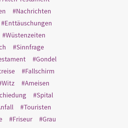
en
Nachrichten
Enttäuschungen
Wüstenzeiten
ach
Sinnfrage
Testament
Gondel
treise
Fallschirm
Witz
Ameisen
schiedung
Spital
nfall
Touristen
e
Friseur
Grau