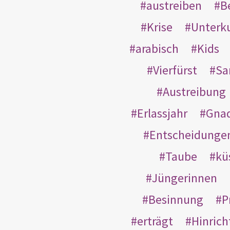
austreiben
B
Krise
Unterk
arabisch
Kids
Vierfürst
S
Austreibung
Erlassjahr
Gnad
Entscheidunge
Taube
kü
Jüngerinnen
Besinnung
P
erträgt
Hinric