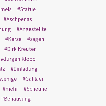
mmels
Statue
Aschpenas
nung
Angestellte
Kerze
zagen
Dirk Kreuter
Jürgen Klopp
lz
Einladung
wenige
Galiläer
mehr
Scheune
Behausung