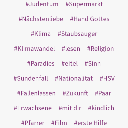
Judentum
Supermarkt
Nächstenliebe
Hand Gottes
Klima
Staubsauger
Klimawandel
lesen
Religion
Paradies
eitel
Sinn
Sündenfall
Nationalität
HSV
Fallenlassen
Zukunft
Paar
Erwachsene
mit dir
kindlich
Pfarrer
Film
erste Hilfe