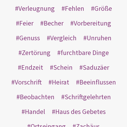
Verleugnung
Fehlen
Größe
Feier
Becher
Vorbereitung
Genuss
Vergleich
Unruhen
Zertörung
furchtbare Dinge
Endzeit
Schein
Saduzäer
Vorschrift
Heirat
Beeinflussen
Beobachten
Schriftgelehrten
Handel
Haus des Gebetes
Ortseingang
Zachäus