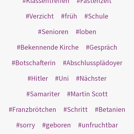
Klassentreffen
Fastenzeit
Verzicht
früh
Schule
Senioren
loben
Bekennende Kirche
Gespräch
Botschafterin
Abschlussplädoyer
Hitler
Uni
Nächster
Samariter
Martin Scott
Franzbrötchen
Schritt
Betanien
sorry
geboren
unfruchtbar