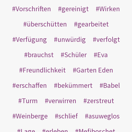
Vorschriften
gereinigt
Wirken
überschütten
gearbeitet
Verfügung
unwürdig
verfolgt
brauchst
Schüler
Eva
Freundlichkeit
Garten Eden
erschaffen
bekümmert
Babel
Turm
verwirren
zerstreut
Weinberge
schlief
asuweglos
Lage
erleben
Mefiboschet