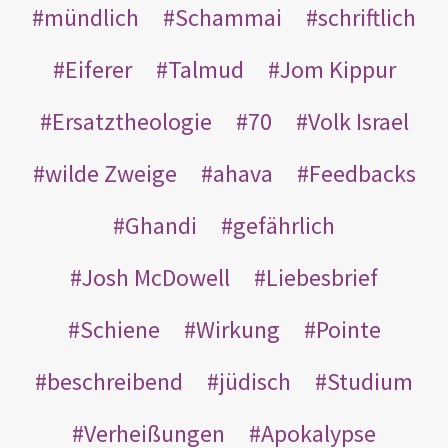
mündlich
Schammai
schriftlich
Eiferer
Talmud
Jom Kippur
Ersatztheologie
70
Volk Israel
wilde Zweige
ahava
Feedbacks
Ghandi
gefährlich
Josh McDowell
Liebesbrief
Schiene
Wirkung
Pointe
beschreibend
jüdisch
Studium
Verheißungen
Apokalypse