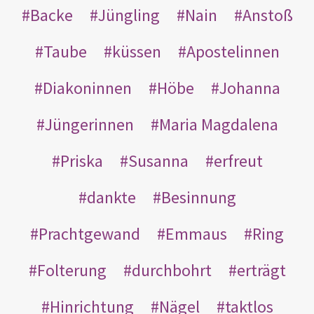
Backe
Jüngling
Nain
Anstoß
Taube
küssen
Apostelinnen
Diakoninnen
Höbe
Johanna
Jüngerinnen
Maria Magdalena
Priska
Susanna
erfreut
dankte
Besinnung
Prachtgewand
Emmaus
Ring
Folterung
durchbohrt
erträgt
Hinrichtung
Nägel
taktlos