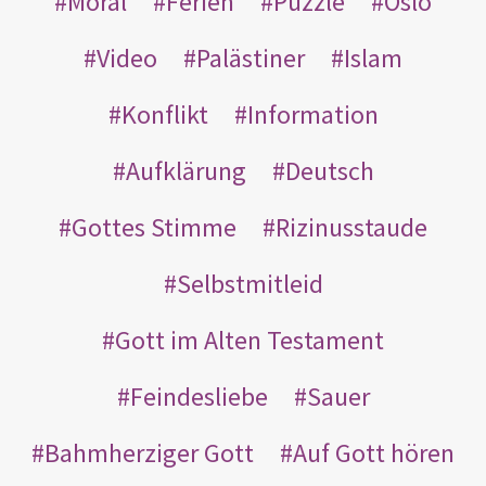
Moral
Ferien
Puzzle
Oslo
Video
Palästiner
Islam
Konflikt
Information
Aufklärung
Deutsch
Gottes Stimme
Rizinusstaude
Selbstmitleid
Gott im Alten Testament
Feindesliebe
Sauer
Bahmherziger Gott
Auf Gott hören