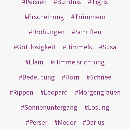
Persien
Bündnis
Tigris
Erscheinung
Trümmern
Drohungen
Schriften
Gottlosigkeit
Himmels
Susa
Elam
Himmelsrichtung
Bedeutung
Horn
Schnee
Rippen
Leopard
Morgengrauen
Sonnenuntergang
Lösung
Perser
Meder
Darius