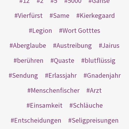
12
2
5
5000
Gänse
Vierfürst
Same
Kierkegaard
Legion
Wort Gotttes
Aberglaube
Austreibung
Jairus
berühren
Quaste
blutflüssig
Sendung
Erlassjahr
Gnadenjahr
Menschenfischer
Arzt
Einsamkeit
Schläuche
Entscheidungen
Seligpreisungen