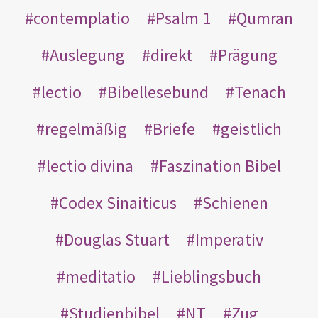
contemplatio
Psalm 1
Qumran
Auslegung
direkt
Prägung
lectio
Bibellesebund
Tenach
regelmäßig
Briefe
geistlich
lectio divina
Faszination Bibel
Codex Sinaiticus
Schienen
Douglas Stuart
Imperativ
meditatio
Lieblingsbuch
Studienbibel
NT
Zug