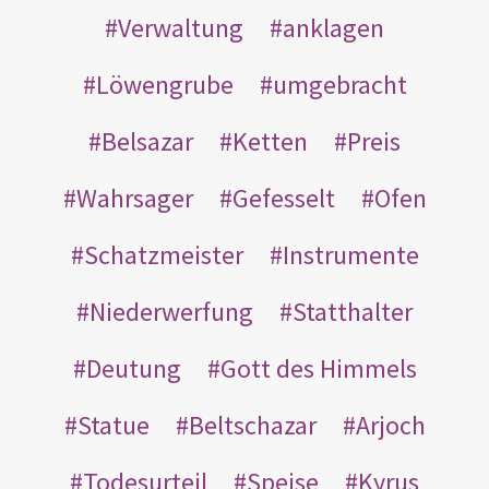
Verwaltung
anklagen
Löwengrube
umgebracht
Belsazar
Ketten
Preis
Wahrsager
Gefesselt
Ofen
Schatzmeister
Instrumente
Niederwerfung
Statthalter
Deutung
Gott des Himmels
Statue
Beltschazar
Arjoch
Todesurteil
Speise
Kyrus