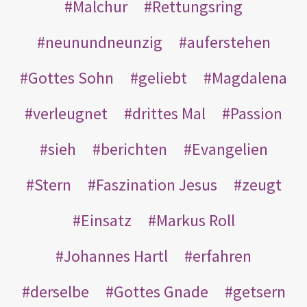
Malchur
Rettungsring
neunundneunzig
auferstehen
Gottes Sohn
geliebt
Magdalena
verleugnet
drittes Mal
Passion
sieh
berichten
Evangelien
Stern
Faszination Jesus
zeugt
Einsatz
Markus Roll
Johannes Hartl
erfahren
derselbe
Gottes Gnade
getsern