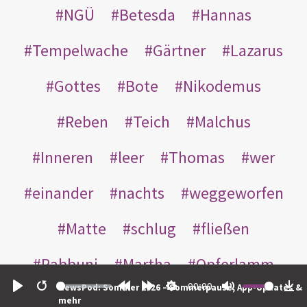
NGÜ
Betesda
Hannas
Tempelwache
Gärtner
Lazarus
Gottes
Bote
Nikodemus
Reben
Teich
Malchus
Inneren
leer
Thomas
wer
einander
nachts
weggeworfen
Matte
schlug
fließen
Rabbuni
Martha
Opferlamm
00:00
NewsPod: Sommer 2026 – Sommerpause, App-Updates &
gewaschen
gegeben
jüdischen
Play
Restart
Rewind
Forward
Settings
Mute
Do
mehr