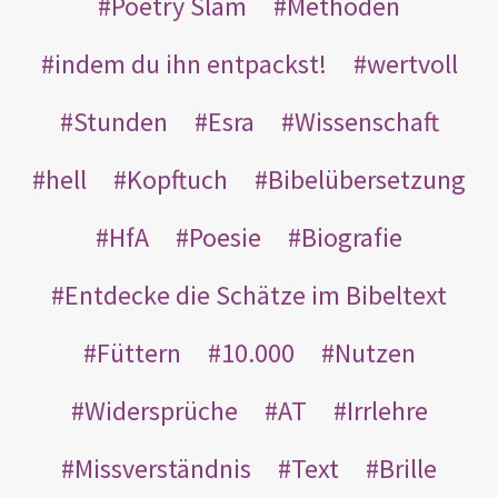
Poetry Slam
Methoden
indem du ihn entpackst!
wertvoll
Stunden
Esra
Wissenschaft
hell
Kopftuch
Bibelübersetzung
HfA
Poesie
Biografie
Entdecke die Schätze im Bibeltext
Füttern
10.000
Nutzen
Widersprüche
AT
Irrlehre
Missverständnis
Text
Brille