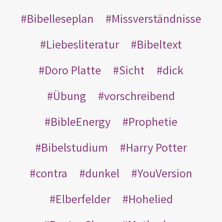
Bibelleseplan
Missverständnisse
Liebesliteratur
Bibeltext
Doro Platte
Sicht
dick
Übung
vorschreibend
BibleEnergy
Prophetie
Bibelstudium
Harry Potter
contra
dunkel
YouVersion
Elberfelder
Hohelied