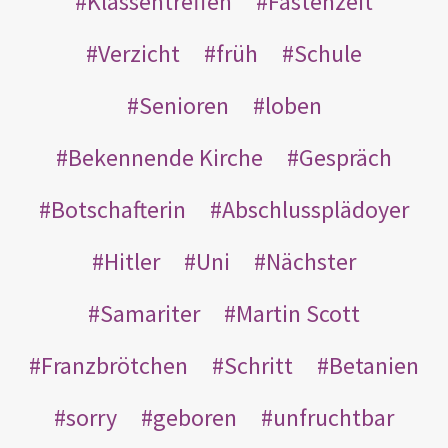
Klassentreffen
Fastenzeit
Verzicht
früh
Schule
Senioren
loben
Bekennende Kirche
Gespräch
Botschafterin
Abschlussplädoyer
Hitler
Uni
Nächster
Samariter
Martin Scott
Franzbrötchen
Schritt
Betanien
sorry
geboren
unfruchtbar