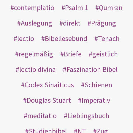
contemplatio
Psalm 1
Qumran
Auslegung
direkt
Prägung
lectio
Bibellesebund
Tenach
regelmäßig
Briefe
geistlich
lectio divina
Faszination Bibel
Codex Sinaiticus
Schienen
Douglas Stuart
Imperativ
meditatio
Lieblingsbuch
Studienbibel
NT
Zug