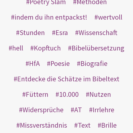
Poetry Slam
Methoden
indem du ihn entpackst!
wertvoll
Stunden
Esra
Wissenschaft
hell
Kopftuch
Bibelübersetzung
HfA
Poesie
Biografie
Entdecke die Schätze im Bibeltext
Füttern
10.000
Nutzen
Widersprüche
AT
Irrlehre
Missverständnis
Text
Brille