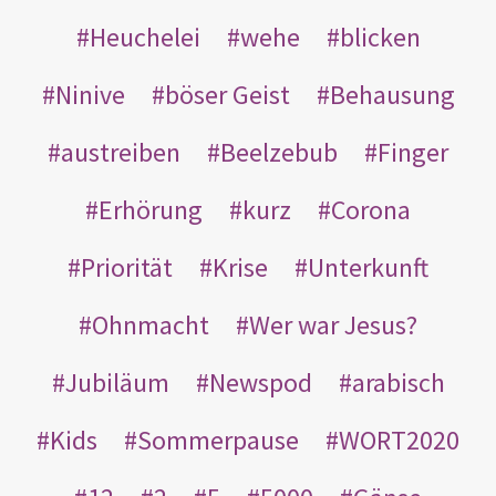
Heuchelei
wehe
blicken
Ninive
böser Geist
Behausung
austreiben
Beelzebub
Finger
Erhörung
kurz
Corona
Priorität
Krise
Unterkunft
Ohnmacht
Wer war Jesus?
Jubiläum
Newspod
arabisch
Kids
Sommerpause
WORT2020