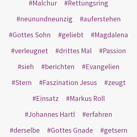
Malchur
Rettungsring
neunundneunzig
auferstehen
Gottes Sohn
geliebt
Magdalena
verleugnet
drittes Mal
Passion
sieh
berichten
Evangelien
Stern
Faszination Jesus
zeugt
Einsatz
Markus Roll
Johannes Hartl
erfahren
derselbe
Gottes Gnade
getsern