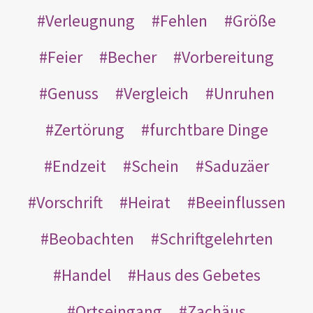
Verleugnung
Fehlen
Größe
Feier
Becher
Vorbereitung
Genuss
Vergleich
Unruhen
Zertörung
furchtbare Dinge
Endzeit
Schein
Saduzäer
Vorschrift
Heirat
Beeinflussen
Beobachten
Schriftgelehrten
Handel
Haus des Gebetes
Ortseingang
Zachäus