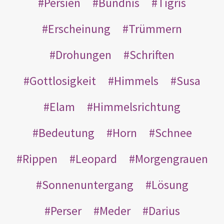
Persien
Bündnis
Tigris
Erscheinung
Trümmern
Drohungen
Schriften
Gottlosigkeit
Himmels
Susa
Elam
Himmelsrichtung
Bedeutung
Horn
Schnee
Rippen
Leopard
Morgengrauen
Sonnenuntergang
Lösung
Perser
Meder
Darius