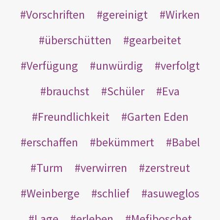
Vorschriften
gereinigt
Wirken
überschütten
gearbeitet
Verfügung
unwürdig
verfolgt
brauchst
Schüler
Eva
Freundlichkeit
Garten Eden
erschaffen
bekümmert
Babel
Turm
verwirren
zerstreut
Weinberge
schlief
asuweglos
Lage
erleben
Mefiboschet