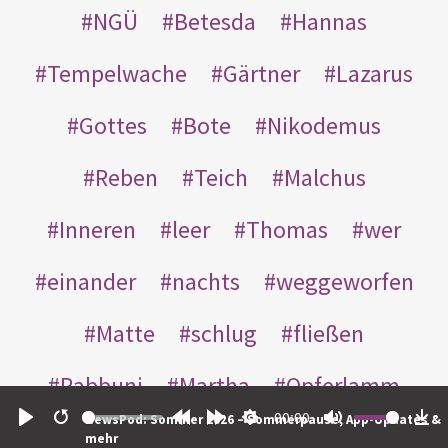
NGÜ
Betesda
Hannas
Tempelwache
Gärtner
Lazarus
Gottes
Bote
Nikodemus
Reben
Teich
Malchus
Inneren
leer
Thomas
wer
einander
nachts
weggeworfen
Matte
schlug
fließen
Rabbuni
Martha
Opferlamm
00:00
NewsPod: Sommer 2026 – Sommerpause, App-Updates &
gewaschen
gegeben
jüdischen
Play
Restart
Rewind
Forward
Settings
Mute
Do
mehr