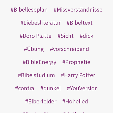
Bibelleseplan
Missverständnisse
Liebesliteratur
Bibeltext
Doro Platte
Sicht
dick
Übung
vorschreibend
BibleEnergy
Prophetie
Bibelstudium
Harry Potter
contra
dunkel
YouVersion
Elberfelder
Hohelied