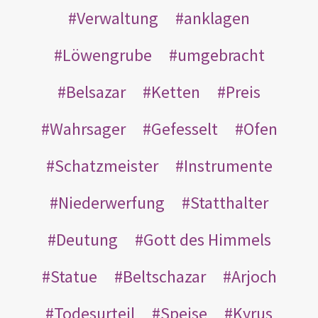
Verwaltung
anklagen
Löwengrube
umgebracht
Belsazar
Ketten
Preis
Wahrsager
Gefesselt
Ofen
Schatzmeister
Instrumente
Niederwerfung
Statthalter
Deutung
Gott des Himmels
Statue
Beltschazar
Arjoch
Todesurteil
Speise
Kyrus