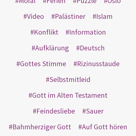
Moral
Ferien
Puzzle
Oslo
Video
Palästiner
Islam
Konflikt
Information
Aufklärung
Deutsch
Gottes Stimme
Rizinusstaude
Selbstmitleid
Gott im Alten Testament
Feindesliebe
Sauer
Bahmherziger Gott
Auf Gott hören