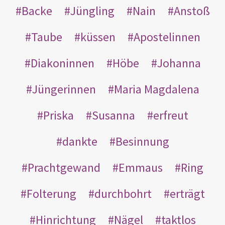
Backe
Jüngling
Nain
Anstoß
Taube
küssen
Apostelinnen
Diakoninnen
Höbe
Johanna
Jüngerinnen
Maria Magdalena
Priska
Susanna
erfreut
dankte
Besinnung
Prachtgewand
Emmaus
Ring
Folterung
durchbohrt
erträgt
Hinrichtung
Nägel
taktlos