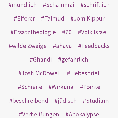
mündlich
Schammai
schriftlich
Eiferer
Talmud
Jom Kippur
Ersatztheologie
70
Volk Israel
wilde Zweige
ahava
Feedbacks
Ghandi
gefährlich
Josh McDowell
Liebesbrief
Schiene
Wirkung
Pointe
beschreibend
jüdisch
Studium
Verheißungen
Apokalypse