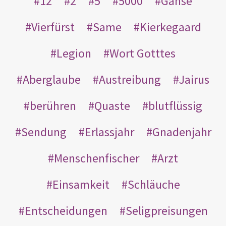
12
2
5
5000
Gänse
Vierfürst
Same
Kierkegaard
Legion
Wort Gotttes
Aberglaube
Austreibung
Jairus
berühren
Quaste
blutflüssig
Sendung
Erlassjahr
Gnadenjahr
Menschenfischer
Arzt
Einsamkeit
Schläuche
Entscheidungen
Seligpreisungen