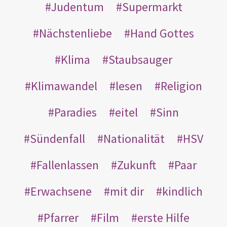
Judentum
Supermarkt
Nächstenliebe
Hand Gottes
Klima
Staubsauger
Klimawandel
lesen
Religion
Paradies
eitel
Sinn
Sündenfall
Nationalität
HSV
Fallenlassen
Zukunft
Paar
Erwachsene
mit dir
kindlich
Pfarrer
Film
erste Hilfe