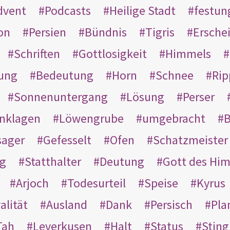
dvent
Podcasts
Heilige Stadt
festun
on
Persien
Bündnis
Tigris
Ersche
Schriften
Gottlosigkeit
Himmels
ung
Bedeutung
Horn
Schnee
Rip
Sonnenuntergang
Lösung
Perser
nklagen
Löwengrube
umgebracht
B
ager
Gefesselt
Ofen
Schatzmeister
g
Statthalter
Deutung
Gott des Hi
Arjoch
Todesurteil
Speise
Kyrus
alität
Ausland
Dank
Persisch
Pla
Tah
Leverkusen
Halt
Status
Sting