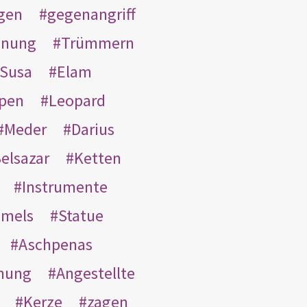
gen
gegenangriff
inung
Trümmern
Susa
Elam
pen
Leopard
Meder
Darius
elsazar
Ketten
Instrumente
mmels
Statue
Aschpenas
nung
Angestellte
Kerze
zagen