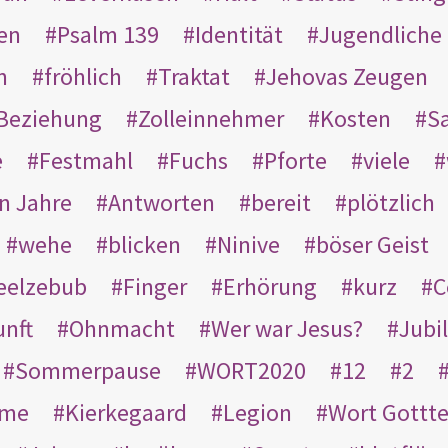
en
Psalm 139
Identität
Jugendliche
n
fröhlich
Traktat
Jehovas Zeugen
Beziehung
Zolleinnehmer
Kosten
Sa
e
Festmahl
Fuchs
Pforte
viele
n Jahre
Antworten
bereit
plötzlich
wehe
blicken
Ninive
böser Geist
eelzebub
Finger
Erhörung
kurz
C
unft
Ohnmacht
Wer war Jesus?
Jubi
Sommerpause
WORT2020
12
2
ame
Kierkegaard
Legion
Wort Gottt