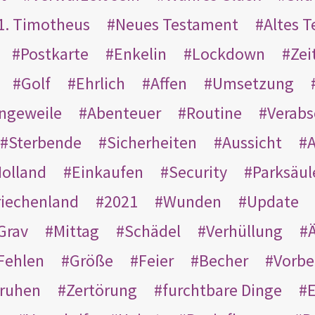
1. Timotheus
Neues Testament
Altes 
Postkarte
Enkelin
Lockdown
Zei
Golf
Ehrlich
Affen
Umsetzung
ngeweile
Abenteuer
Routine
Verab
Sterbende
Sicherheiten
Aussicht
A
olland
Einkaufen
Security
Parksäul
riechenland
2021
Wunden
Update
Grav
Mittag
Schädel
Verhüllung
Ä
Fehlen
Größe
Feier
Becher
Vorbe
ruhen
Zertörung
furchtbare Dinge
E