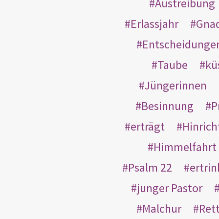
Austreibung
Erlassjahr
Gnad
Entscheidunge
Taube
kü
Jüngerinnen
Besinnung
P
erträgt
Hinric
Himmelfahrt
Psalm 22
ertri
junger Pastor
Malchur
Ret