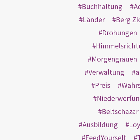
Buchhaltung
A
Länder
Berg Zi
Drohungen
Himmelsricht
Morgengrauen
Verwaltung
a
Preis
Wahrs
Niederwerfun
Beltschazar
Ausbildung
Loy
FeedYourself