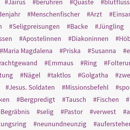
Jairus
berühren
Quaste
blutflüss
enjahr
Menschenfischer
Arzt
Einsa
n
Seligpreisungen
Backe
Jüngling
ssen
Apostelinnen
Diakoninnen
Hö
Maria Magdalena
Priska
Susanna
e
rachtgewand
Emmaus
Ring
Folteru
htung
Nägel
taktlos
Golgatha
zwe
Jesus. Soldaten
Missionsbefehl
spo
nken
Bergpredigt
Tausch
Fischen
Begräbnis
selig
Pastor
verwest
a
tungsring
neunundneunzig
auferstehe