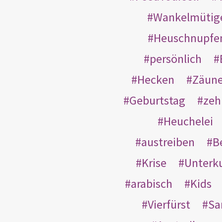
Wankelmütig
Heuschnupfe
persönlich
Hecken
Zäun
Geburtstag
zeh
Heuchelei
austreiben
B
Krise
Unterk
arabisch
Kids
Vierfürst
S