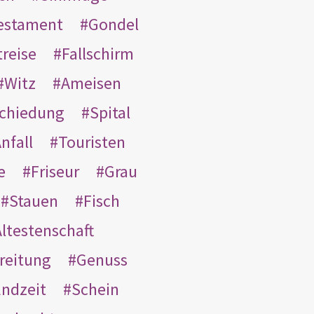
Testament
Gondel
treise
Fallschirm
Witz
Ameisen
schiedung
Spital
nfall
Touristen
e
Friseur
Grau
Stauen
Fisch
ltestenschaft
reitung
Genuss
ndzeit
Schein