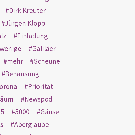
Dirk Kreuter
Jürgen Klopp
lz
Einladung
wenige
Galiläer
mehr
Scheune
Behausung
orona
Priorität
läum
Newspod
5
5000
Gänse
es
Aberglaube