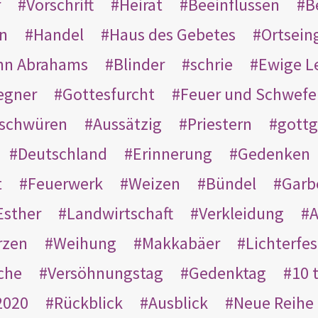
r
Vorschrift
Heirat
Beeinflussen
B
en
Handel
Haus des Gebetes
Ortsein
hn Abrahams
Blinder
schrie
Ewige L
egner
Gottesfurcht
Feuer und Schwefe
schwüren
Aussätzig
Priestern
gottg
Deutschland
Erinnerung
Gedenken
t
Feuerwerk
Weizen
Bündel
Garb
Esther
Landwirtschaft
Verkleidung
A
rzen
Weihung
Makkabäer
Lichterfes
che
Versöhnungstag
Gedenktag
10 
2020
Rückblick
Ausblick
Neue Reihe