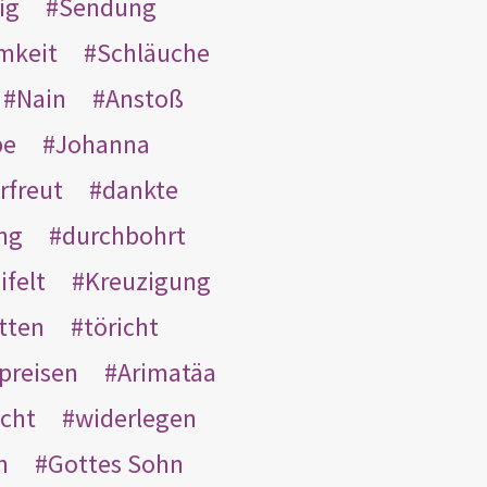
ig
Sendung
mkeit
Schläuche
Nain
Anstoß
be
Johanna
rfreut
dankte
ng
durchbohrt
ifelt
Kreuzigung
tten
töricht
preisen
Arimatäa
cht
widerlegen
n
Gottes Sohn