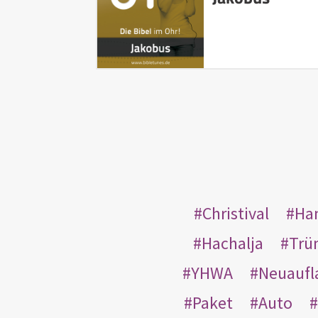
Christival
Ha
Hachalja
Trü
YHWA
Neuaufl
Paket
Auto