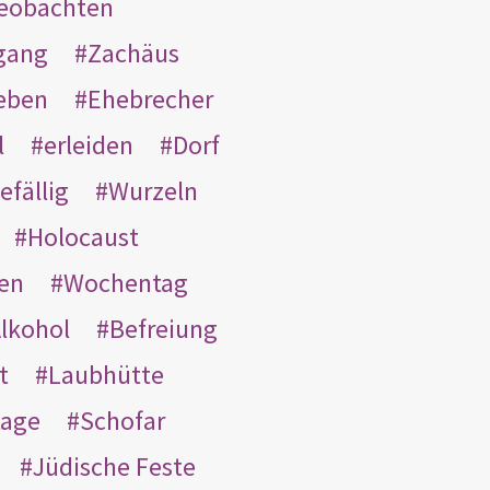
eobachten
gang
Zachäus
eben
Ehebrecher
l
erleiden
Dorf
efällig
Wurzeln
Holocaust
en
Wochentag
lkohol
Befreiung
t
Laubhütte
tage
Schofar
Jüdische Feste