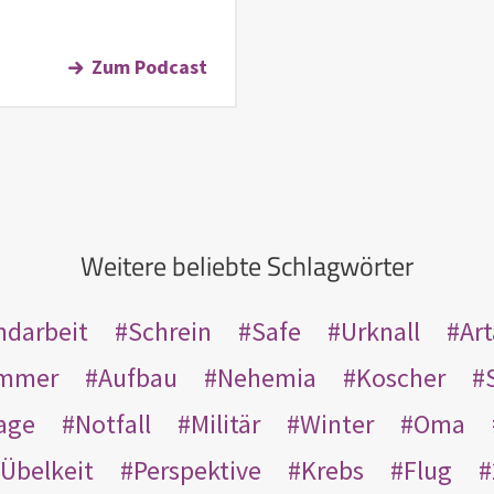
Zum Podcast
Weitere beliebte Schlagwörter
ndarbeit
Schrein
Safe
Urknall
Ar
mmer
Aufbau
Nehemia
Koscher
age
Notfall
Militär
Winter
Oma
Übelkeit
Perspektive
Krebs
Flug