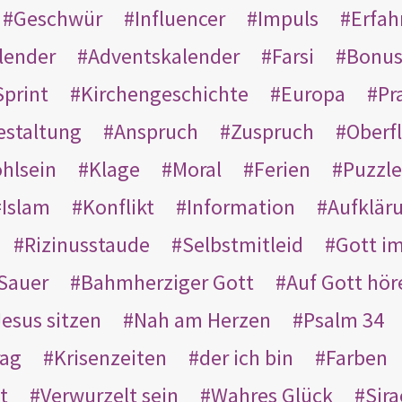
Geschwür
Influencer
Impuls
Erfah
lender
Adventskalender
Farsi
Bonu
Sprint
Kirchengeschichte
Europa
Pr
estaltung
Anspruch
Zuspruch
Oberfl
hlsein
Klage
Moral
Ferien
Puzzle
Islam
Konflikt
Information
Aufklär
Rizinusstaude
Selbstmitleid
Gott i
Sauer
Bahmherziger Gott
Auf Gott hör
Jesus sitzen
Nah am Herzen
Psalm 34
rag
Krisenzeiten
der ich bin
Farben
t
Verwurzelt sein
Wahres Glück
Sir