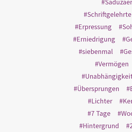
Saduzäe
Schriftgelehrt
Erpressung
So
Erniedrigung
G
siebenmal
Ge
Vermögen
Unabhängigkei
Übersprungen
Lichter
Ke
7 Tage
Wo
Hintergrund