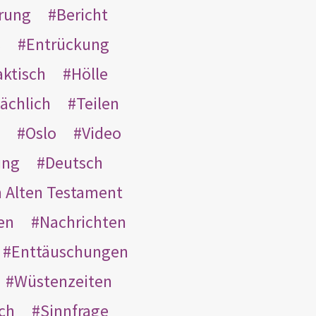
rung
Bericht
s
Entrückung
aktisch
Hölle
ächlich
Teilen
Oslo
Video
ung
Deutsch
m Alten Testament
en
Nachrichten
Enttäuschungen
Wüstenzeiten
ach
Sinnfrage