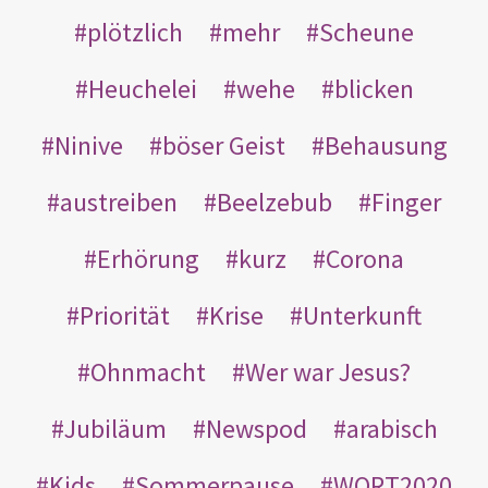
plötzlich
mehr
Scheune
Heuchelei
wehe
blicken
Ninive
böser Geist
Behausung
austreiben
Beelzebub
Finger
Erhörung
kurz
Corona
Priorität
Krise
Unterkunft
Ohnmacht
Wer war Jesus?
Jubiläum
Newspod
arabisch
Kids
Sommerpause
WORT2020