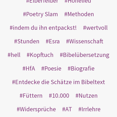
Elberfelder
Hohelied
Poetry Slam
Methoden
indem du ihn entpackst!
wertvoll
Stunden
Esra
Wissenschaft
hell
Kopftuch
Bibelübersetzung
HfA
Poesie
Biografie
Entdecke die Schätze im Bibeltext
Füttern
10.000
Nutzen
Widersprüche
AT
Irrlehre