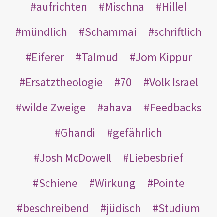
aufrichten
Mischna
Hillel
mündlich
Schammai
schriftlich
Eiferer
Talmud
Jom Kippur
Ersatztheologie
70
Volk Israel
wilde Zweige
ahava
Feedbacks
Ghandi
gefährlich
Josh McDowell
Liebesbrief
Schiene
Wirkung
Pointe
beschreibend
jüdisch
Studium