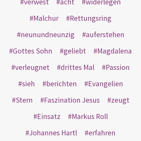
verwest
acht
widerlegen
Malchur
Rettungsring
neunundneunzig
auferstehen
Gottes Sohn
geliebt
Magdalena
verleugnet
drittes Mal
Passion
sieh
berichten
Evangelien
Stern
Faszination Jesus
zeugt
Einsatz
Markus Roll
Johannes Hartl
erfahren