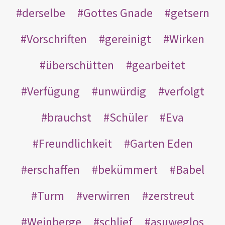
derselbe
Gottes Gnade
getsern
Vorschriften
gereinigt
Wirken
überschütten
gearbeitet
Verfügung
unwürdig
verfolgt
brauchst
Schüler
Eva
Freundlichkeit
Garten Eden
erschaffen
bekümmert
Babel
Turm
verwirren
zerstreut
Weinberge
schlief
asuweglos