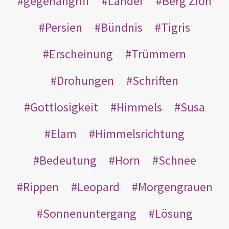
gegenangriff
Länder
Berg Zion
Persien
Bündnis
Tigris
Erscheinung
Trümmern
Drohungen
Schriften
Gottlosigkeit
Himmels
Susa
Elam
Himmelsrichtung
Bedeutung
Horn
Schnee
Rippen
Leopard
Morgengrauen
Sonnenuntergang
Lösung