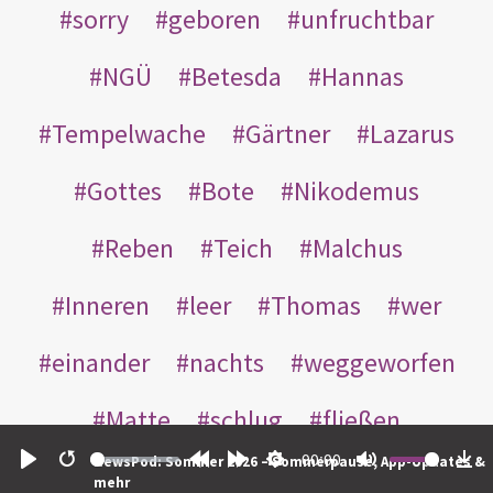
sorry
geboren
unfruchtbar
NGÜ
Betesda
Hannas
Tempelwache
Gärtner
Lazarus
Gottes
Bote
Nikodemus
Reben
Teich
Malchus
Inneren
leer
Thomas
wer
einander
nachts
weggeworfen
Matte
schlug
fließen
00:00
NewsPod: Sommer 2026 – Sommerpause, App-Updates &
Rabbuni
Martha
Opferlamm
Play
Restart
Rewind
Forward
Settings
Mute
Do
mehr