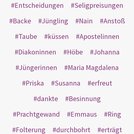
Entscheidungen
Seligpreisungen
Backe
Jüngling
Nain
Anstoß
Taube
küssen
Apostelinnen
Diakoninnen
Höbe
Johanna
Jüngerinnen
Maria Magdalena
Priska
Susanna
erfreut
dankte
Besinnung
Prachtgewand
Emmaus
Ring
Folterung
durchbohrt
erträgt