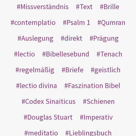
Missverständnis
Text
Brille
contemplatio
Psalm 1
Qumran
Auslegung
direkt
Prägung
lectio
Bibellesebund
Tenach
regelmäßig
Briefe
geistlich
lectio divina
Faszination Bibel
Codex Sinaiticus
Schienen
Douglas Stuart
Imperativ
meditatio
Lieblingsbuch