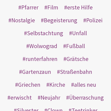
Pfarrer
Film
erste Hilfe
Nostalgie
Begeisterung
Polizei
Selbstachtung
Unfall
Wolwograd
Fußball
runterfahren
Grätsche
Gartenzaun
Straßenbahn
Griechen
Kirche
alles neu
erwischt
Neujahr
Überraschung
Silvester
Clown
Teetrinker