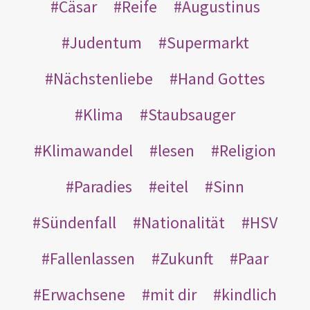
Cäsar
Reife
Augustinus
Judentum
Supermarkt
Nächstenliebe
Hand Gottes
Klima
Staubsauger
Klimawandel
lesen
Religion
Paradies
eitel
Sinn
Sündenfall
Nationalität
HSV
Fallenlassen
Zukunft
Paar
Erwachsene
mit dir
kindlich