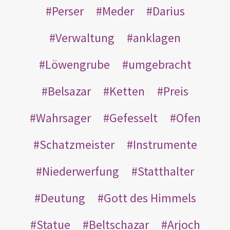
Perser
Meder
Darius
Verwaltung
anklagen
Löwengrube
umgebracht
Belsazar
Ketten
Preis
Wahrsager
Gefesselt
Ofen
Schatzmeister
Instrumente
Niederwerfung
Statthalter
Deutung
Gott des Himmels
Statue
Beltschazar
Arjoch