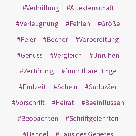
Verhüllung
Ältestenschaft
Verleugnung
Fehlen
Größe
Feier
Becher
Vorbereitung
Genuss
Vergleich
Unruhen
Zertörung
furchtbare Dinge
Endzeit
Schein
Saduzäer
Vorschrift
Heirat
Beeinflussen
Beobachten
Schriftgelehrten
Handel
Haus des Gebetes