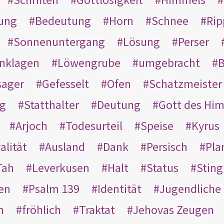
ung
Bedeutung
Horn
Schnee
Rip
Sonnenuntergang
Lösung
Perser
nklagen
Löwengrube
umgebracht
B
ager
Gefesselt
Ofen
Schatzmeister
g
Statthalter
Deutung
Gott des Hi
Arjoch
Todesurteil
Speise
Kyrus
alität
Ausland
Dank
Persisch
Pla
Tah
Leverkusen
Halt
Status
Sting
en
Psalm 139
Identität
Jugendliche
n
fröhlich
Traktat
Jehovas Zeugen