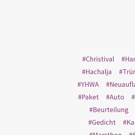
Christival
Ha
Hachalja
Trü
YHWA
Neuaufl
Paket
Auto
Beurteilung
Gedicht
Ka
Marathon