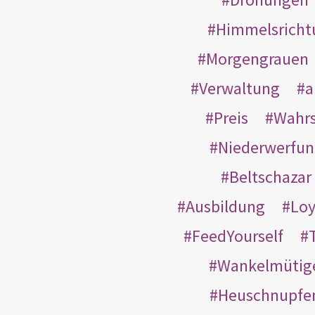
Himmelsricht
Morgengrauen
Verwaltung
a
Preis
Wahrs
Niederwerfun
Beltschazar
Ausbildung
Loy
FeedYourself
Wankelmütig
Heuschnupfe