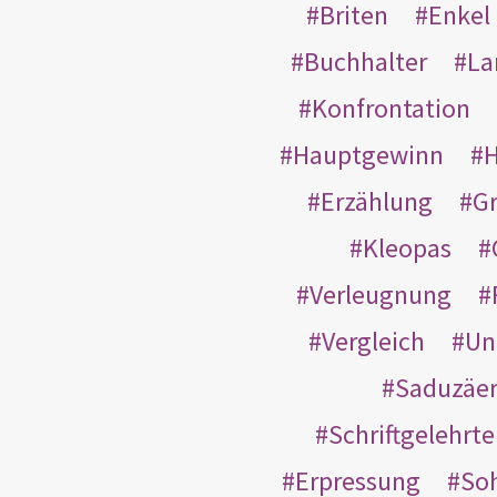
Briten
Enkel
Buchhalter
La
Konfrontation
Hauptgewinn
H
Erzählung
G
Kleopas
Verleugnung
Vergleich
Un
Saduzäe
Schriftgelehrt
Erpressung
So