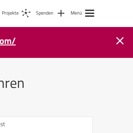
Projekte
Spenden
Menü
com/
hren
st