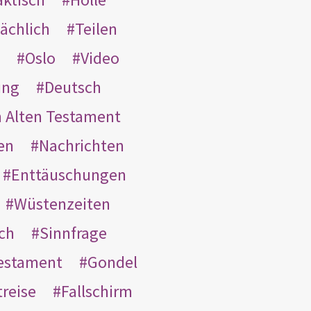
ächlich
Teilen
Oslo
Video
ung
Deutsch
m Alten Testament
en
Nachrichten
Enttäuschungen
Wüstenzeiten
ach
Sinnfrage
Testament
Gondel
treise
Fallschirm