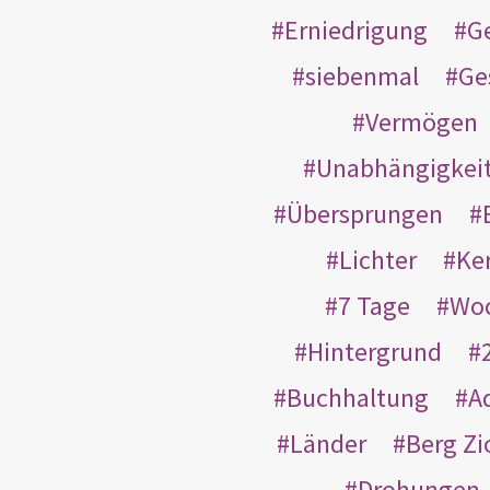
Erniedrigung
G
siebenmal
Ge
Vermögen
Unabhängigkei
Übersprungen
Lichter
Ke
7 Tage
Wo
Hintergrund
Buchhaltung
A
Länder
Berg Zi
Drohungen