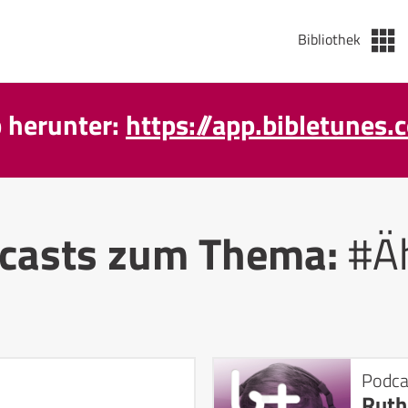
Bibliothek
p herunter:
https://app.bibletunes.
casts zum Thema:
#Ä
Podca
Ruth