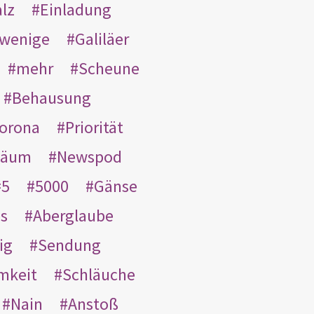
lz
Einladung
wenige
Galiläer
mehr
Scheune
Behausung
orona
Priorität
läum
Newspod
5
5000
Gänse
es
Aberglaube
ig
Sendung
mkeit
Schläuche
Nain
Anstoß