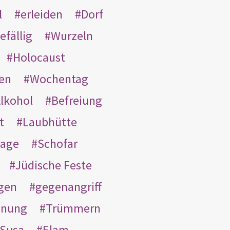
l
erleiden
Dorf
efällig
Wurzeln
Holocaust
en
Wochentag
lkohol
Befreiung
t
Laubhütte
tage
Schofar
Jüdische Feste
gen
gegenangriff
inung
Trümmern
Susa
Elam