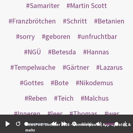
Samariter
Martin Scott
Franzbrötchen
Schritt
Betanien
sorry
geboren
unfruchtbar
NGÜ
Betesda
Hannas
Tempelwache
Gärtner
Lazarus
Gottes
Bote
Nikodemus
Reben
Teich
Malchus
Inneren
leer
Thomas
wer
00:00
NewsPod: Sommer 2026 – Sommerpause, App-Updates &
einander
nachts
weggeworfen
Play
Restart
Rewind
Forward
Settings
Mute
Do
mehr