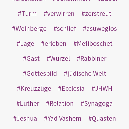
Turm
verwirren
zerstreut
Weinberge
schlief
asuweglos
Lage
erleben
Mefiboschet
Gast
Wurzel
Rabbiner
Gottesbild
jüdische Welt
Kreuzzüge
Ecclesia
JHWH
Luther
Relation
Synagoga
Jeshua
Yad Vashem
Quasten