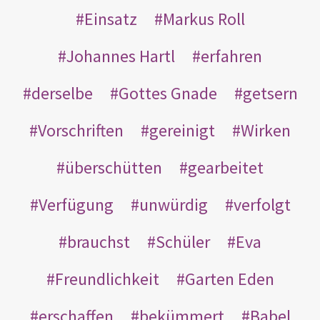
Einsatz
Markus Roll
Johannes Hartl
erfahren
derselbe
Gottes Gnade
getsern
Vorschriften
gereinigt
Wirken
überschütten
gearbeitet
Verfügung
unwürdig
verfolgt
brauchst
Schüler
Eva
Freundlichkeit
Garten Eden
erschaffen
bekümmert
Babel