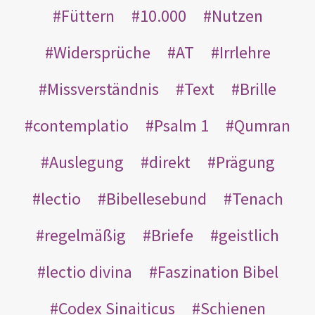
Füttern
10.000
Nutzen
Widersprüche
AT
Irrlehre
Missverständnis
Text
Brille
contemplatio
Psalm 1
Qumran
Auslegung
direkt
Prägung
lectio
Bibellesebund
Tenach
regelmäßig
Briefe
geistlich
lectio divina
Faszination Bibel
Codex Sinaiticus
Schienen