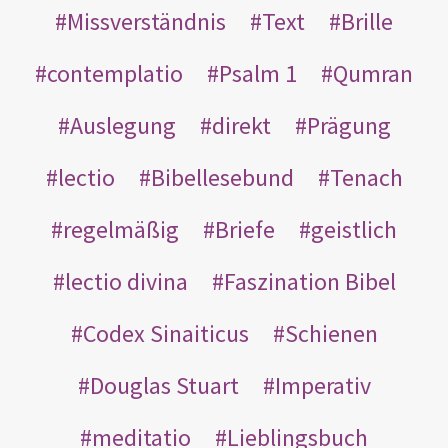
Missverständnis
Text
Brille
contemplatio
Psalm 1
Qumran
Auslegung
direkt
Prägung
lectio
Bibellesebund
Tenach
regelmäßig
Briefe
geistlich
lectio divina
Faszination Bibel
Codex Sinaiticus
Schienen
Douglas Stuart
Imperativ
meditatio
Lieblingsbuch