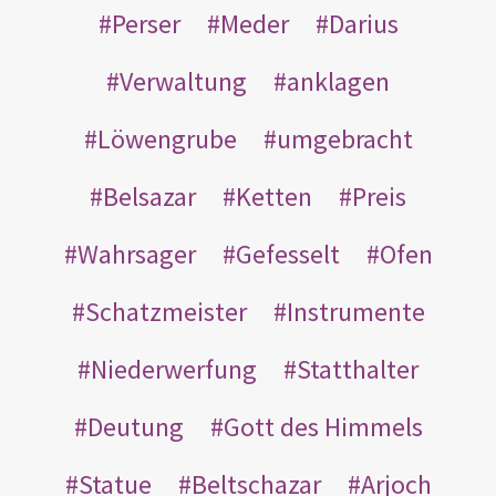
Perser
Meder
Darius
Verwaltung
anklagen
Löwengrube
umgebracht
Belsazar
Ketten
Preis
Wahrsager
Gefesselt
Ofen
Schatzmeister
Instrumente
Niederwerfung
Statthalter
Deutung
Gott des Himmels
Statue
Beltschazar
Arjoch