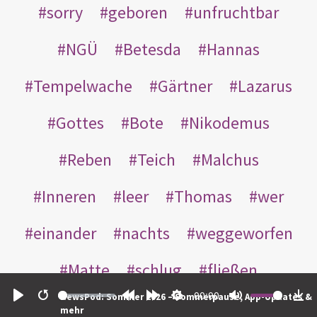
sorry
geboren
unfruchtbar
NGÜ
Betesda
Hannas
Tempelwache
Gärtner
Lazarus
Gottes
Bote
Nikodemus
Reben
Teich
Malchus
Inneren
leer
Thomas
wer
einander
nachts
weggeworfen
Matte
schlug
fließen
00:00
NewsPod: Sommer 2026 – Sommerpause, App-Updates &
Rabbuni
Martha
Opferlamm
Play
Restart
Rewind
Forward
Settings
Mute
Do
mehr