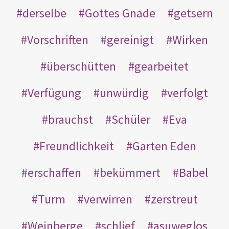
derselbe
Gottes Gnade
getsern
Vorschriften
gereinigt
Wirken
überschütten
gearbeitet
Verfügung
unwürdig
verfolgt
brauchst
Schüler
Eva
Freundlichkeit
Garten Eden
erschaffen
bekümmert
Babel
Turm
verwirren
zerstreut
Weinberge
schlief
asuweglos