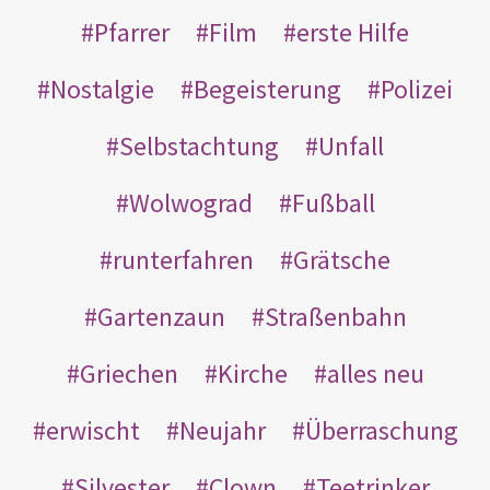
Pfarrer
Film
erste Hilfe
Nostalgie
Begeisterung
Polizei
Selbstachtung
Unfall
Wolwograd
Fußball
runterfahren
Grätsche
Gartenzaun
Straßenbahn
Griechen
Kirche
alles neu
erwischt
Neujahr
Überraschung
Silvester
Clown
Teetrinker