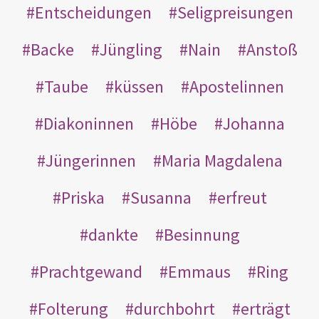
Entscheidungen
Seligpreisungen
Backe
Jüngling
Nain
Anstoß
Taube
küssen
Apostelinnen
Diakoninnen
Höbe
Johanna
Jüngerinnen
Maria Magdalena
Priska
Susanna
erfreut
dankte
Besinnung
Prachtgewand
Emmaus
Ring
Folterung
durchbohrt
erträgt