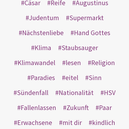
Cäsar
Reife
Augustinus
Judentum
Supermarkt
Nächstenliebe
Hand Gottes
Klima
Staubsauger
Klimawandel
lesen
Religion
Paradies
eitel
Sinn
Sündenfall
Nationalität
HSV
Fallenlassen
Zukunft
Paar
Erwachsene
mit dir
kindlich