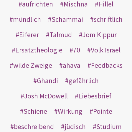
aufrichten
Mischna
Hillel
mündlich
Schammai
schriftlich
Eiferer
Talmud
Jom Kippur
Ersatztheologie
70
Volk Israel
wilde Zweige
ahava
Feedbacks
Ghandi
gefährlich
Josh McDowell
Liebesbrief
Schiene
Wirkung
Pointe
beschreibend
jüdisch
Studium