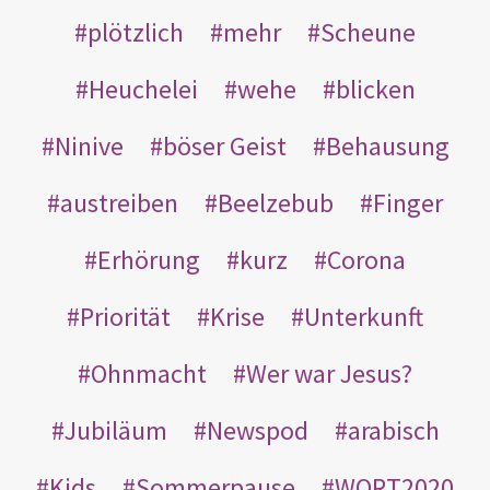
plötzlich
mehr
Scheune
Heuchelei
wehe
blicken
Ninive
böser Geist
Behausung
austreiben
Beelzebub
Finger
Erhörung
kurz
Corona
Priorität
Krise
Unterkunft
Ohnmacht
Wer war Jesus?
Jubiläum
Newspod
arabisch
Kids
Sommerpause
WORT2020