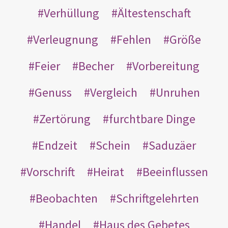
Verhüllung
Ältestenschaft
Verleugnung
Fehlen
Größe
Feier
Becher
Vorbereitung
Genuss
Vergleich
Unruhen
Zertörung
furchtbare Dinge
Endzeit
Schein
Saduzäer
Vorschrift
Heirat
Beeinflussen
Beobachten
Schriftgelehrten
Handel
Haus des Gebetes