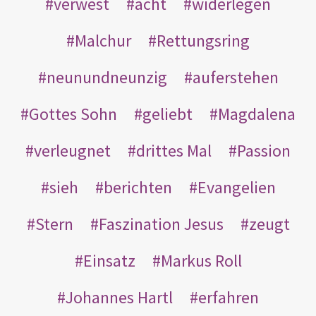
verwest
acht
widerlegen
Malchur
Rettungsring
neunundneunzig
auferstehen
Gottes Sohn
geliebt
Magdalena
verleugnet
drittes Mal
Passion
sieh
berichten
Evangelien
Stern
Faszination Jesus
zeugt
Einsatz
Markus Roll
Johannes Hartl
erfahren