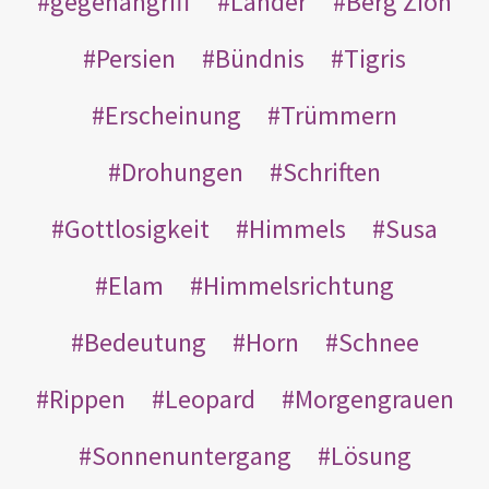
gegenangriff
Länder
Berg Zion
Persien
Bündnis
Tigris
Erscheinung
Trümmern
Drohungen
Schriften
Gottlosigkeit
Himmels
Susa
Elam
Himmelsrichtung
Bedeutung
Horn
Schnee
Rippen
Leopard
Morgengrauen
Sonnenuntergang
Lösung