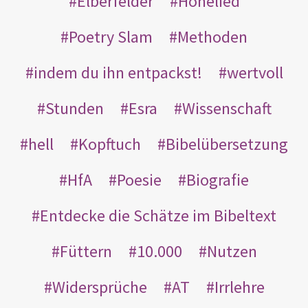
Elberfelder
Hohelied
Poetry Slam
Methoden
indem du ihn entpackst!
wertvoll
Stunden
Esra
Wissenschaft
hell
Kopftuch
Bibelübersetzung
HfA
Poesie
Biografie
Entdecke die Schätze im Bibeltext
Füttern
10.000
Nutzen
Widersprüche
AT
Irrlehre