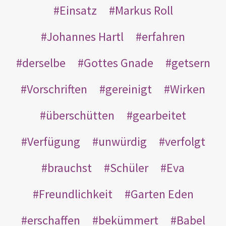
Einsatz
Markus Roll
Johannes Hartl
erfahren
derselbe
Gottes Gnade
getsern
Vorschriften
gereinigt
Wirken
überschütten
gearbeitet
Verfügung
unwürdig
verfolgt
brauchst
Schüler
Eva
Freundlichkeit
Garten Eden
erschaffen
bekümmert
Babel