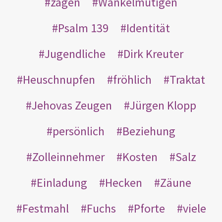
zagen
Wankelmütigen
Psalm 139
Identität
Jugendliche
Dirk Kreuter
Heuschnupfen
fröhlich
Traktat
Jehovas Zeugen
Jürgen Klopp
persönlich
Beziehung
Zolleinnehmer
Kosten
Salz
Einladung
Hecken
Zäune
Festmahl
Fuchs
Pforte
viele