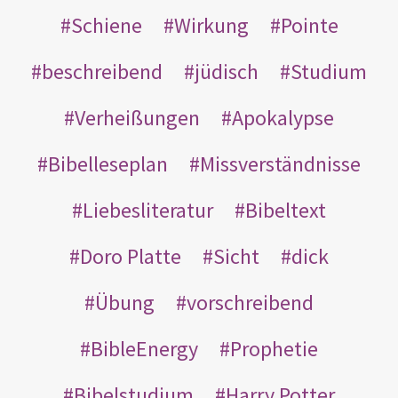
Schiene
Wirkung
Pointe
beschreibend
jüdisch
Studium
Verheißungen
Apokalypse
Bibelleseplan
Missverständnisse
Liebesliteratur
Bibeltext
Doro Platte
Sicht
dick
Übung
vorschreibend
BibleEnergy
Prophetie
Bibelstudium
Harry Potter