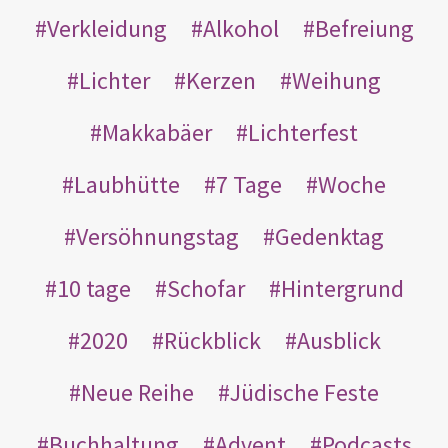
Verkleidung
Alkohol
Befreiung
Lichter
Kerzen
Weihung
Makkabäer
Lichterfest
Laubhütte
7 Tage
Woche
Versöhnungstag
Gedenktag
10 tage
Schofar
Hintergrund
2020
Rückblick
Ausblick
Neue Reihe
Jüdische Feste
Buchhaltung
Advent
Podcasts