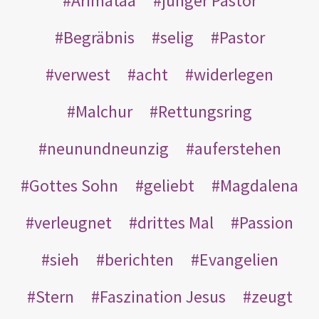
Arimatäa
junger Pastor
Begräbnis
selig
Pastor
verwest
acht
widerlegen
Malchur
Rettungsring
neunundneunzig
auferstehen
Gottes Sohn
geliebt
Magdalena
verleugnet
drittes Mal
Passion
sieh
berichten
Evangelien
Stern
Faszination Jesus
zeugt