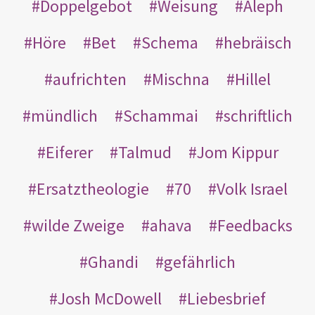
Doppelgebot
Weisung
Aleph
Höre
Bet
Schema
hebräisch
aufrichten
Mischna
Hillel
mündlich
Schammai
schriftlich
Eiferer
Talmud
Jom Kippur
Ersatztheologie
70
Volk Israel
wilde Zweige
ahava
Feedbacks
Ghandi
gefährlich
Josh McDowell
Liebesbrief