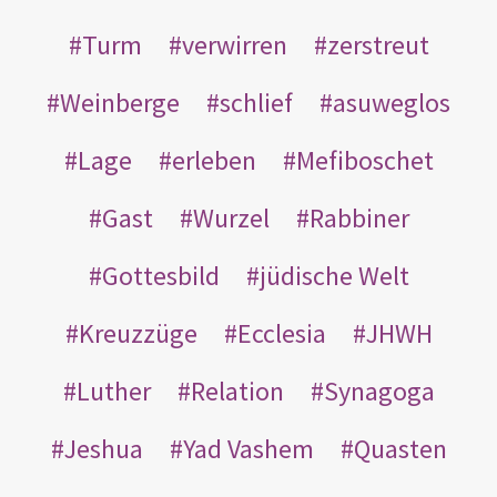
Turm
verwirren
zerstreut
Weinberge
schlief
asuweglos
Lage
erleben
Mefiboschet
Gast
Wurzel
Rabbiner
Gottesbild
jüdische Welt
Kreuzzüge
Ecclesia
JHWH
Luther
Relation
Synagoga
Jeshua
Yad Vashem
Quasten