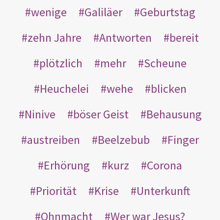
wenige
Galiläer
Geburtstag
zehn Jahre
Antworten
bereit
plötzlich
mehr
Scheune
Heuchelei
wehe
blicken
Ninive
böser Geist
Behausung
austreiben
Beelzebub
Finger
Erhörung
kurz
Corona
Priorität
Krise
Unterkunft
Ohnmacht
Wer war Jesus?