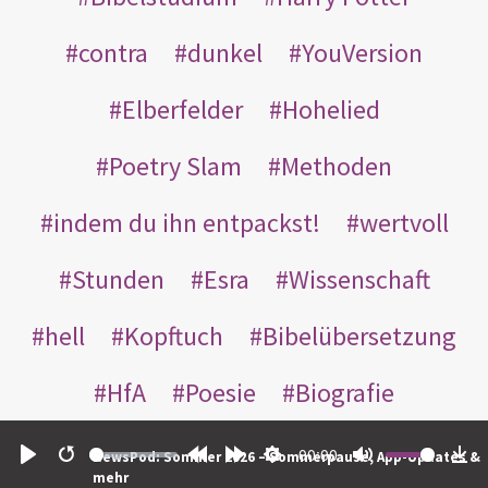
contra
dunkel
YouVersion
Elberfelder
Hohelied
Poetry Slam
Methoden
indem du ihn entpackst!
wertvoll
Stunden
Esra
Wissenschaft
hell
Kopftuch
Bibelübersetzung
HfA
Poesie
Biografie
Entdecke die Schätze im Bibeltext
00:00
NewsPod: Sommer 2026 – Sommerpause, App-Updates &
Play
Restart
Rewind
Forward
Settings
Mute
Do
mehr