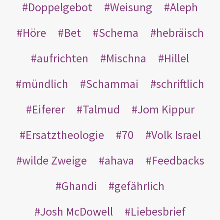
Doppelgebot
Weisung
Aleph
Höre
Bet
Schema
hebräisch
aufrichten
Mischna
Hillel
mündlich
Schammai
schriftlich
Eiferer
Talmud
Jom Kippur
Ersatztheologie
70
Volk Israel
wilde Zweige
ahava
Feedbacks
Ghandi
gefährlich
Josh McDowell
Liebesbrief