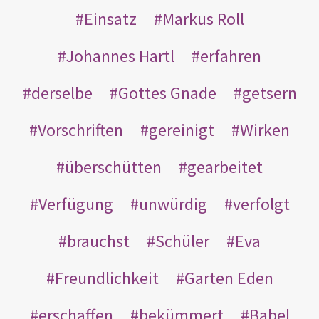
Einsatz
Markus Roll
Johannes Hartl
erfahren
derselbe
Gottes Gnade
getsern
Vorschriften
gereinigt
Wirken
überschütten
gearbeitet
Verfügung
unwürdig
verfolgt
brauchst
Schüler
Eva
Freundlichkeit
Garten Eden
erschaffen
bekümmert
Babel