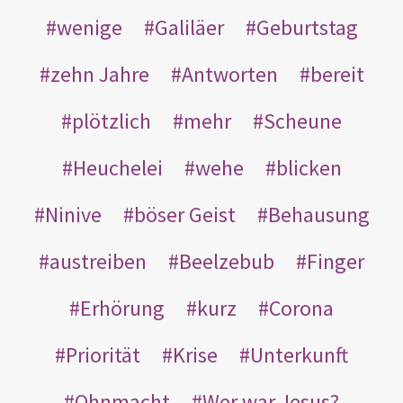
wenige
Galiläer
Geburtstag
zehn Jahre
Antworten
bereit
plötzlich
mehr
Scheune
Heuchelei
wehe
blicken
Ninive
böser Geist
Behausung
austreiben
Beelzebub
Finger
Erhörung
kurz
Corona
Priorität
Krise
Unterkunft
Ohnmacht
Wer war Jesus?