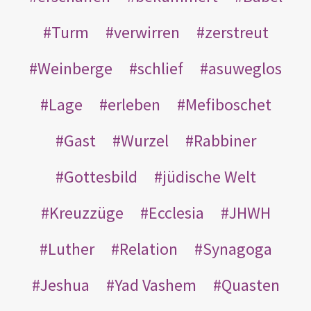
Turm
verwirren
zerstreut
Weinberge
schlief
asuweglos
Lage
erleben
Mefiboschet
Gast
Wurzel
Rabbiner
Gottesbild
jüdische Welt
Kreuzzüge
Ecclesia
JHWH
Luther
Relation
Synagoga
Jeshua
Yad Vashem
Quasten