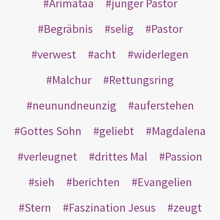
Arimatäa
junger Pastor
Begräbnis
selig
Pastor
verwest
acht
widerlegen
Malchur
Rettungsring
neunundneunzig
auferstehen
Gottes Sohn
geliebt
Magdalena
verleugnet
drittes Mal
Passion
sieh
berichten
Evangelien
Stern
Faszination Jesus
zeugt