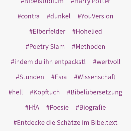
Bibelstudium
Harry Potter
contra
dunkel
YouVersion
Elberfelder
Hohelied
Poetry Slam
Methoden
indem du ihn entpackst!
wertvoll
Stunden
Esra
Wissenschaft
hell
Kopftuch
Bibelübersetzung
HfA
Poesie
Biografie
Entdecke die Schätze im Bibeltext