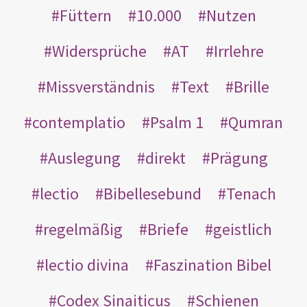
Füttern
10.000
Nutzen
Widersprüche
AT
Irrlehre
Missverständnis
Text
Brille
contemplatio
Psalm 1
Qumran
Auslegung
direkt
Prägung
lectio
Bibellesebund
Tenach
regelmäßig
Briefe
geistlich
lectio divina
Faszination Bibel
Codex Sinaiticus
Schienen