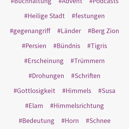
Buchhaltung
Advent
Podcasts
Heilige Stadt
festungen
gegenangriff
Länder
Berg Zion
Persien
Bündnis
Tigris
Erscheinung
Trümmern
Drohungen
Schriften
Gottlosigkeit
Himmels
Susa
Elam
Himmelsrichtung
Bedeutung
Horn
Schnee