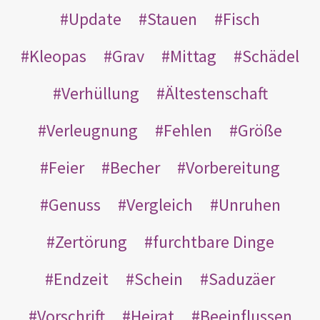
Update
Stauen
Fisch
Kleopas
Grav
Mittag
Schädel
Verhüllung
Ältestenschaft
Verleugnung
Fehlen
Größe
Feier
Becher
Vorbereitung
Genuss
Vergleich
Unruhen
Zertörung
furchtbare Dinge
Endzeit
Schein
Saduzäer
Vorschrift
Heirat
Beeinflussen