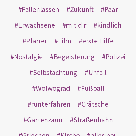
Fallenlassen
Zukunft
Paar
Erwachsene
mit dir
kindlich
Pfarrer
Film
erste Hilfe
Nostalgie
Begeisterung
Polizei
Selbstachtung
Unfall
Wolwograd
Fußball
runterfahren
Grätsche
Gartenzaun
Straßenbahn
Griechen
Kirche
alles neu