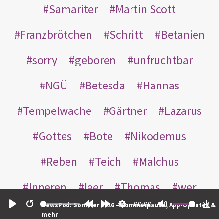
Samariter
Martin Scott
Franzbrötchen
Schritt
Betanien
sorry
geboren
unfruchtbar
NGÜ
Betesda
Hannas
Tempelwache
Gärtner
Lazarus
Gottes
Bote
Nikodemus
Reben
Teich
Malchus
Inneren
leer
Thomas
wer
00:00
NewsPod: Sommer 2026 – Sommerpause, App-Updates &
einander
nachts
weggeworfen
Play
Restart
Rewind
Forward
Settings
Mute
Do
mehr