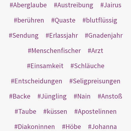
Aberglaube
Austreibung
Jairus
berühren
Quaste
blutflüssig
Sendung
Erlassjahr
Gnadenjahr
Menschenfischer
Arzt
Einsamkeit
Schläuche
Entscheidungen
Seligpreisungen
Backe
Jüngling
Nain
Anstoß
Taube
küssen
Apostelinnen
Diakoninnen
Höbe
Johanna