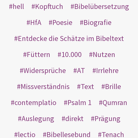
hell
Kopftuch
Bibelübersetzung
HfA
Poesie
Biografie
Entdecke die Schätze im Bibeltext
Füttern
10.000
Nutzen
Widersprüche
AT
Irrlehre
Missverständnis
Text
Brille
contemplatio
Psalm 1
Qumran
Auslegung
direkt
Prägung
lectio
Bibellesebund
Tenach