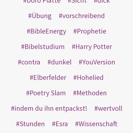
Doro Platte
Sicht
dick
Übung
vorschreibend
BibleEnergy
Prophetie
Bibelstudium
Harry Potter
contra
dunkel
YouVersion
Elberfelder
Hohelied
Poetry Slam
Methoden
indem du ihn entpackst!
wertvoll
Stunden
Esra
Wissenschaft