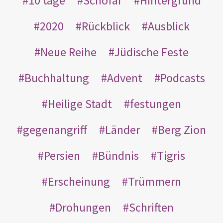
10 tage
Schofar
Hintergrund
2020
Rückblick
Ausblick
Neue Reihe
Jüdische Feste
Buchhaltung
Advent
Podcasts
Heilige Stadt
festungen
gegenangriff
Länder
Berg Zion
Persien
Bündnis
Tigris
Erscheinung
Trümmern
Drohungen
Schriften