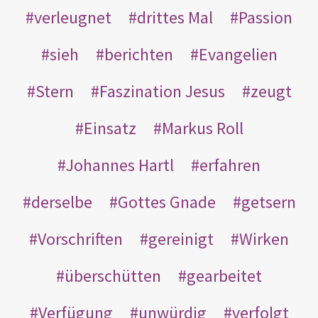
verleugnet
drittes Mal
Passion
sieh
berichten
Evangelien
Stern
Faszination Jesus
zeugt
Einsatz
Markus Roll
Johannes Hartl
erfahren
derselbe
Gottes Gnade
getsern
Vorschriften
gereinigt
Wirken
überschütten
gearbeitet
Verfügung
unwürdig
verfolgt