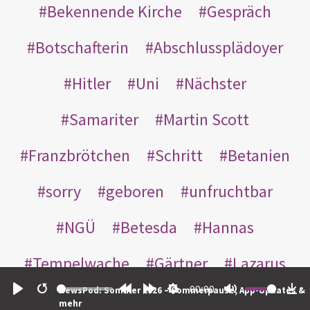
Bekennende Kirche
Gespräch
Botschafterin
Abschlussplädoyer
Hitler
Uni
Nächster
Samariter
Martin Scott
Franzbrötchen
Schritt
Betanien
sorry
geboren
unfruchtbar
NGÜ
Betesda
Hannas
Tempelwache
Gärtner
Lazarus
00:00
NewsPod: Sommer 2026 – Sommerpause, App-Updates &
Gottes
Bote
Nikodemus
Play
Restart
Rewind
Forward
Settings
Mute
Do
mehr