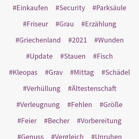
Einkaufen
Security
Parksäule
Friseur
Grau
Erzählung
Griechenland
2021
Wunden
Update
Stauen
Fisch
Kleopas
Grav
Mittag
Schädel
Verhüllung
Ältestenschaft
Verleugnung
Fehlen
Größe
Feier
Becher
Vorbereitung
Genuss
Vergleich
Unruhen