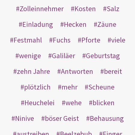
Zolleinnehmer
Kosten
Salz
Einladung
Hecken
Zäune
Festmahl
Fuchs
Pforte
viele
wenige
Galiläer
Geburtstag
zehn Jahre
Antworten
bereit
plötzlich
mehr
Scheune
Heuchelei
wehe
blicken
Ninive
böser Geist
Behausung
austreiben
Beelzebub
Finger