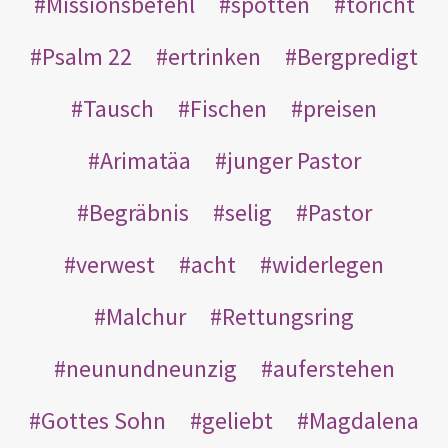
Missionsbefehl
spotten
töricht
Psalm 22
ertrinken
Bergpredigt
Tausch
Fischen
preisen
Arimatäa
junger Pastor
Begräbnis
selig
Pastor
verwest
acht
widerlegen
Malchur
Rettungsring
neunundneunzig
auferstehen
Gottes Sohn
geliebt
Magdalena