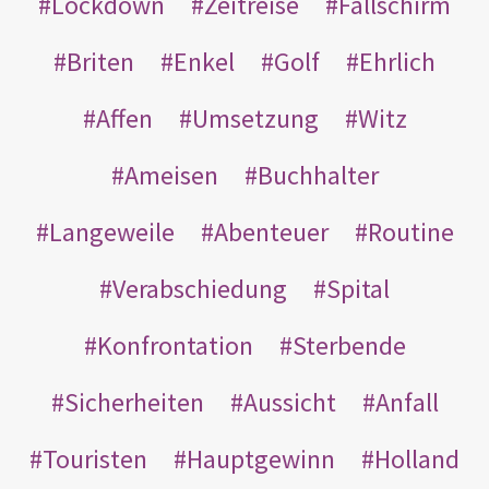
Lockdown
Zeitreise
Fallschirm
Briten
Enkel
Golf
Ehrlich
Affen
Umsetzung
Witz
Ameisen
Buchhalter
Langeweile
Abenteuer
Routine
Verabschiedung
Spital
Konfrontation
Sterbende
Sicherheiten
Aussicht
Anfall
Touristen
Hauptgewinn
Holland