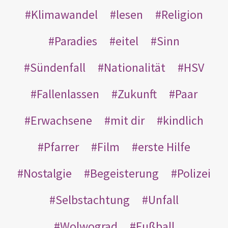
Klimawandel
lesen
Religion
Paradies
eitel
Sinn
Sündenfall
Nationalität
HSV
Fallenlassen
Zukunft
Paar
Erwachsene
mit dir
kindlich
Pfarrer
Film
erste Hilfe
Nostalgie
Begeisterung
Polizei
Selbstachtung
Unfall
Wolwograd
Fußball