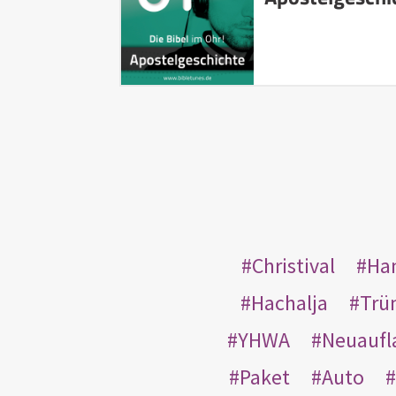
Christival
Ha
Hachalja
Trü
YHWA
Neuaufl
Paket
Auto