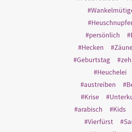
Wankelmütig
Heuschnupfe
persönlich
Hecken
Zäun
Geburtstag
zeh
Heuchelei
austreiben
B
Krise
Unterk
arabisch
Kids
Vierfürst
S