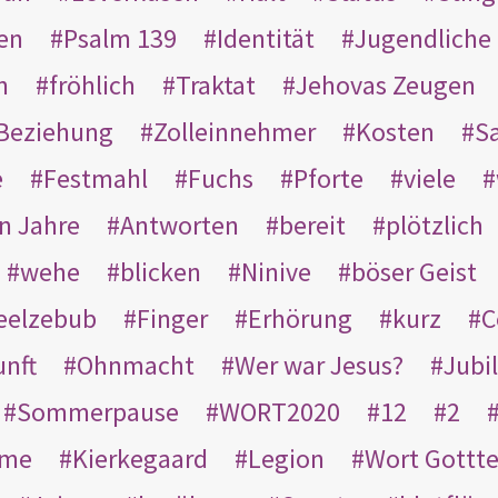
en
Psalm 139
Identität
Jugendliche
n
fröhlich
Traktat
Jehovas Zeugen
Beziehung
Zolleinnehmer
Kosten
Sa
e
Festmahl
Fuchs
Pforte
viele
n Jahre
Antworten
bereit
plötzlich
wehe
blicken
Ninive
böser Geist
eelzebub
Finger
Erhörung
kurz
C
unft
Ohnmacht
Wer war Jesus?
Jubi
Sommerpause
WORT2020
12
2
ame
Kierkegaard
Legion
Wort Gottt