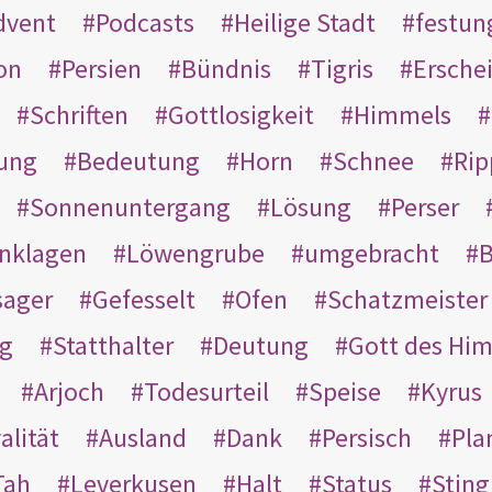
dvent
Podcasts
Heilige Stadt
festun
on
Persien
Bündnis
Tigris
Ersche
Schriften
Gottlosigkeit
Himmels
ung
Bedeutung
Horn
Schnee
Rip
Sonnenuntergang
Lösung
Perser
nklagen
Löwengrube
umgebracht
B
ager
Gefesselt
Ofen
Schatzmeister
g
Statthalter
Deutung
Gott des Hi
Arjoch
Todesurteil
Speise
Kyrus
alität
Ausland
Dank
Persisch
Pla
Tah
Leverkusen
Halt
Status
Sting