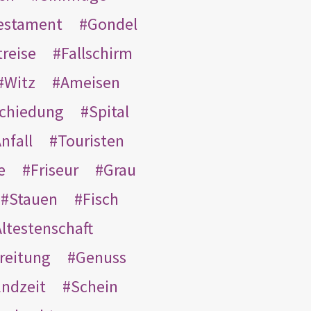
Testament
Gondel
treise
Fallschirm
Witz
Ameisen
schiedung
Spital
nfall
Touristen
e
Friseur
Grau
Stauen
Fisch
ltestenschaft
reitung
Genuss
ndzeit
Schein