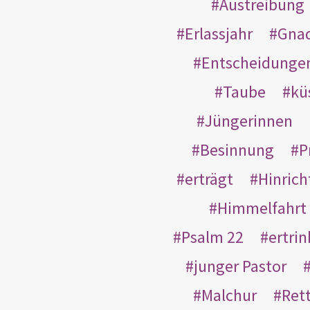
Austreibung
Erlassjahr
Gnad
Entscheidunge
Taube
kü
Jüngerinnen
Besinnung
P
erträgt
Hinric
Himmelfahrt
Psalm 22
ertri
junger Pastor
Malchur
Ret