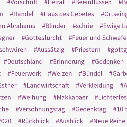
r
Vorschrift
Heirat
Beeinflussen
B
en
Handel
Haus des Gebetes
Ortsein
hn Abrahams
Blinder
schrie
Ewige L
egner
Gottesfurcht
Feuer und Schwefe
schwüren
Aussätzig
Priestern
gottg
Deutschland
Erinnerung
Gedenken
t
Feuerwerk
Weizen
Bündel
Garb
Esther
Landwirtschaft
Verkleidung
A
rzen
Weihung
Makkabäer
Lichterfes
che
Versöhnungstag
Gedenktag
10 
2020
Rückblick
Ausblick
Neue Reihe