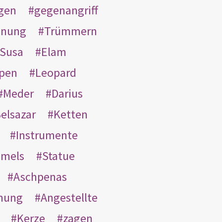
gen
gegenangriff
inung
Trümmern
Susa
Elam
pen
Leopard
Meder
Darius
elsazar
Ketten
Instrumente
mmels
Statue
Aschpenas
nung
Angestellte
Kerze
zagen