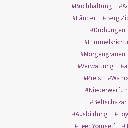
Buchhaltung
A
Länder
Berg Zi
Drohungen
Himmelsricht
Morgengrauen
Verwaltung
a
Preis
Wahrs
Niederwerfun
Beltschazar
Ausbildung
Loy
FeedYourself