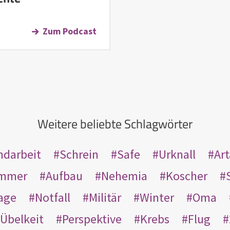
Zum Podcast
Weitere beliebte Schlagwörter
ndarbeit
Schrein
Safe
Urknall
Ar
mmer
Aufbau
Nehemia
Koscher
age
Notfall
Militär
Winter
Oma
Übelkeit
Perspektive
Krebs
Flug