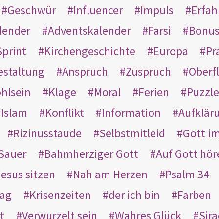
Geschwür
Influencer
Impuls
Erfah
lender
Adventskalender
Farsi
Bonu
Sprint
Kirchengeschichte
Europa
Pr
estaltung
Anspruch
Zuspruch
Oberfl
hlsein
Klage
Moral
Ferien
Puzzle
Islam
Konflikt
Information
Aufklär
Rizinusstaude
Selbstmitleid
Gott i
Sauer
Bahmherziger Gott
Auf Gott hör
Jesus sitzen
Nah am Herzen
Psalm 34
rag
Krisenzeiten
der ich bin
Farben
t
Verwurzelt sein
Wahres Glück
Sir