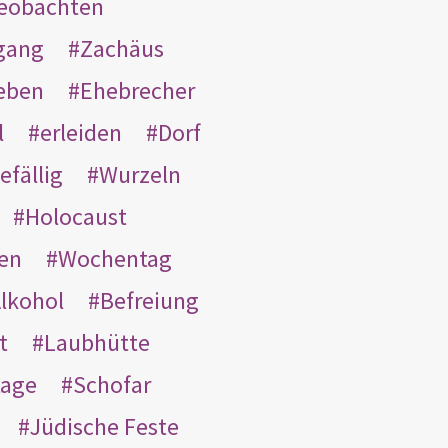
eobachten
gang
Zachäus
eben
Ehebrecher
l
erleiden
Dorf
efällig
Wurzeln
Holocaust
en
Wochentag
lkohol
Befreiung
t
Laubhütte
tage
Schofar
Jüdische Feste