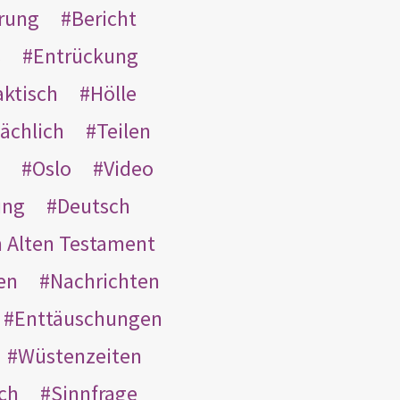
rung
Bericht
s
Entrückung
aktisch
Hölle
ächlich
Teilen
Oslo
Video
ung
Deutsch
m Alten Testament
en
Nachrichten
Enttäuschungen
Wüstenzeiten
ach
Sinnfrage