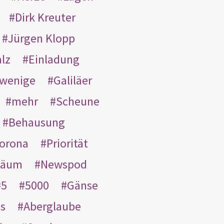
Dirk Kreuter
Jürgen Klopp
lz
Einladung
wenige
Galiläer
mehr
Scheune
Behausung
orona
Priorität
läum
Newspod
5
5000
Gänse
es
Aberglaube