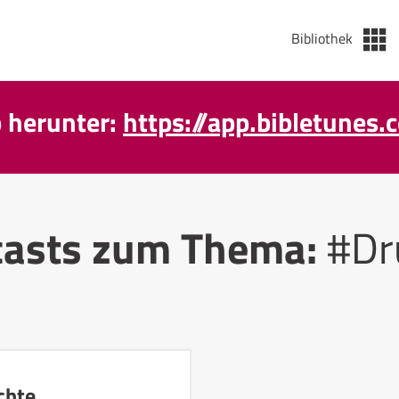
Bibliothek
p herunter:
https://app.bibletunes.
casts zum Thema:
#Dru
chte