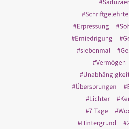
Saduzäe
Schriftgelehrt
Erpressung
So
Erniedrigung
G
siebenmal
Ge
Vermögen
Unabhängigkei
Übersprungen
Lichter
Ke
7 Tage
Wo
Hintergrund