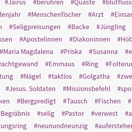
Jairus
berühren
Quaste
blutflüss
enjahr
Menschenfischer
Arzt
Einsa
n
Seligpreisungen
Backe
Jüngling
ssen
Apostelinnen
Diakoninnen
Hö
Maria Magdalena
Priska
Susanna
e
rachtgewand
Emmaus
Ring
Folteru
htung
Nägel
taktlos
Golgatha
zwe
Jesus. Soldaten
Missionsbefehl
spo
nken
Bergpredigt
Tausch
Fischen
Begräbnis
selig
Pastor
verwest
a
tungsring
neunundneunzig
auferstehe