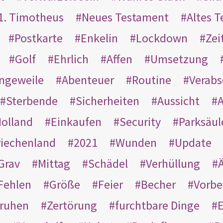
1. Timotheus
Neues Testament
Altes 
Postkarte
Enkelin
Lockdown
Zei
Golf
Ehrlich
Affen
Umsetzung
ngeweile
Abenteuer
Routine
Verab
Sterbende
Sicherheiten
Aussicht
A
olland
Einkaufen
Security
Parksäul
riechenland
2021
Wunden
Update
Grav
Mittag
Schädel
Verhüllung
Ä
Fehlen
Größe
Feier
Becher
Vorbe
ruhen
Zertörung
furchtbare Dinge
E