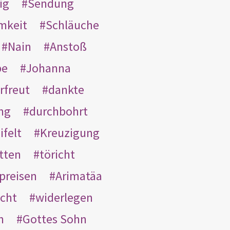
ig
Sendung
mkeit
Schläuche
Nain
Anstoß
be
Johanna
rfreut
dankte
ng
durchbohrt
ifelt
Kreuzigung
tten
töricht
preisen
Arimatäa
cht
widerlegen
n
Gottes Sohn