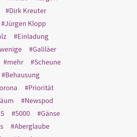
Dirk Kreuter
Jürgen Klopp
lz
Einladung
wenige
Galiläer
mehr
Scheune
Behausung
orona
Priorität
läum
Newspod
5
5000
Gänse
es
Aberglaube