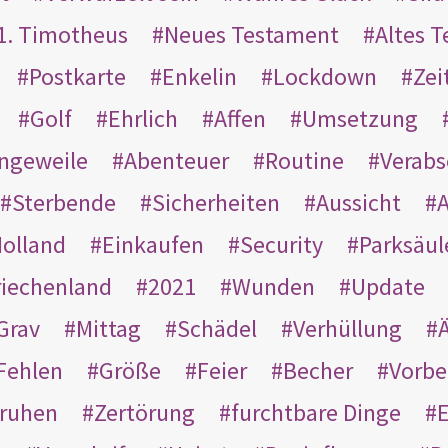
1. Timotheus
Neues Testament
Altes 
Postkarte
Enkelin
Lockdown
Zei
Golf
Ehrlich
Affen
Umsetzung
ngeweile
Abenteuer
Routine
Verab
Sterbende
Sicherheiten
Aussicht
A
olland
Einkaufen
Security
Parksäul
riechenland
2021
Wunden
Update
Grav
Mittag
Schädel
Verhüllung
Ä
Fehlen
Größe
Feier
Becher
Vorbe
ruhen
Zertörung
furchtbare Dinge
E