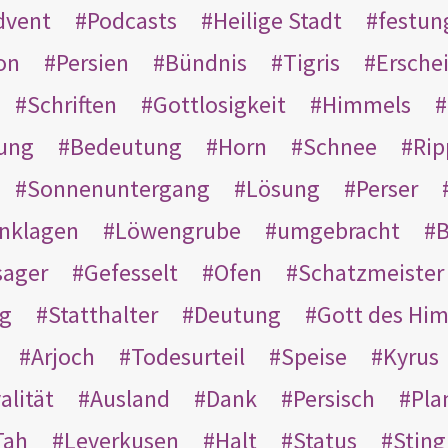
dvent
Podcasts
Heilige Stadt
festun
on
Persien
Bündnis
Tigris
Ersche
Schriften
Gottlosigkeit
Himmels
ung
Bedeutung
Horn
Schnee
Rip
Sonnenuntergang
Lösung
Perser
nklagen
Löwengrube
umgebracht
B
ager
Gefesselt
Ofen
Schatzmeister
g
Statthalter
Deutung
Gott des Hi
Arjoch
Todesurteil
Speise
Kyrus
alität
Ausland
Dank
Persisch
Pla
Tah
Leverkusen
Halt
Status
Sting