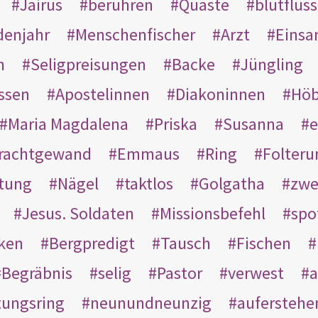
Jairus
berühren
Quaste
blutflüss
enjahr
Menschenfischer
Arzt
Einsa
n
Seligpreisungen
Backe
Jüngling
ssen
Apostelinnen
Diakoninnen
Hö
Maria Magdalena
Priska
Susanna
e
rachtgewand
Emmaus
Ring
Folteru
htung
Nägel
taktlos
Golgatha
zwe
Jesus. Soldaten
Missionsbefehl
spo
nken
Bergpredigt
Tausch
Fischen
Begräbnis
selig
Pastor
verwest
a
tungsring
neunundneunzig
auferstehe