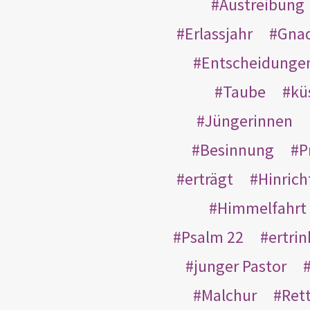
Austreibung
Erlassjahr
Gnad
Entscheidunge
Taube
kü
Jüngerinnen
Besinnung
P
erträgt
Hinric
Himmelfahrt
Psalm 22
ertri
junger Pastor
Malchur
Ret