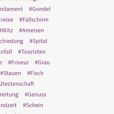
Testament
Gondel
treise
Fallschirm
Witz
Ameisen
schiedung
Spital
nfall
Touristen
e
Friseur
Grau
Stauen
Fisch
ltestenschaft
reitung
Genuss
ndzeit
Schein