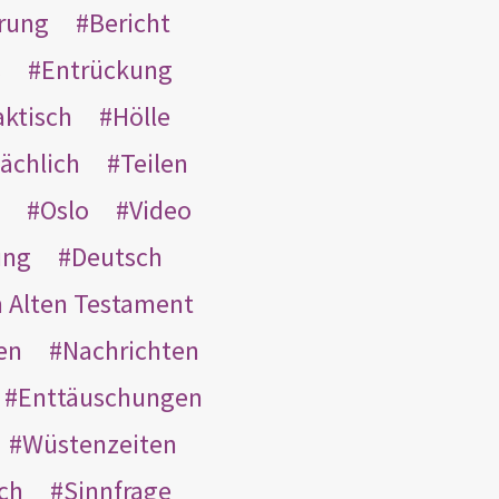
rung
Bericht
s
Entrückung
aktisch
Hölle
ächlich
Teilen
Oslo
Video
ung
Deutsch
m Alten Testament
en
Nachrichten
Enttäuschungen
Wüstenzeiten
ach
Sinnfrage