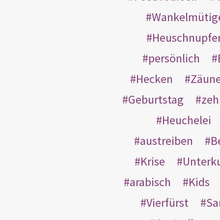
Wankelmütig
Heuschnupfe
persönlich
Hecken
Zäun
Geburtstag
zeh
Heuchelei
austreiben
B
Krise
Unterk
arabisch
Kids
Vierfürst
S