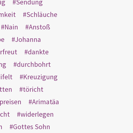
ig
Sendung
mkeit
Schläuche
Nain
Anstoß
be
Johanna
rfreut
dankte
ng
durchbohrt
ifelt
Kreuzigung
tten
töricht
preisen
Arimatäa
cht
widerlegen
n
Gottes Sohn