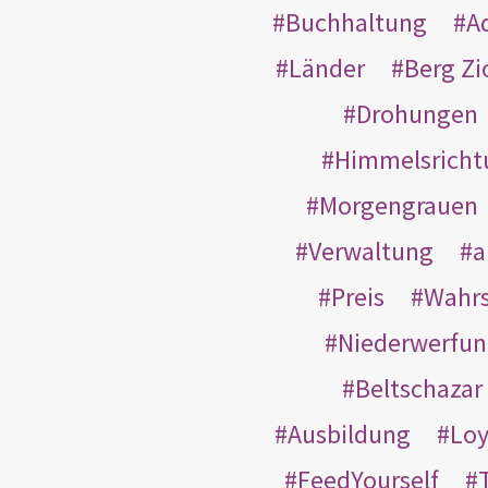
Buchhaltung
A
Länder
Berg Zi
Drohungen
Himmelsricht
Morgengrauen
Verwaltung
a
Preis
Wahrs
Niederwerfun
Beltschazar
Ausbildung
Loy
FeedYourself