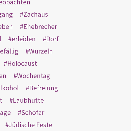
eobachten
gang
Zachäus
eben
Ehebrecher
l
erleiden
Dorf
efällig
Wurzeln
Holocaust
en
Wochentag
lkohol
Befreiung
t
Laubhütte
tage
Schofar
Jüdische Feste