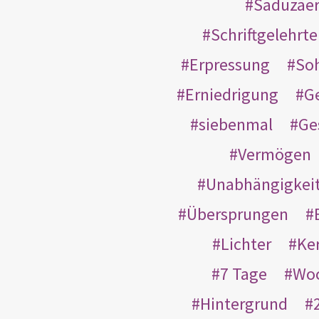
Saduzäe
Schriftgelehrt
Erpressung
So
Erniedrigung
G
siebenmal
Ge
Vermögen
Unabhängigkei
Übersprungen
Lichter
Ke
7 Tage
Wo
Hintergrund