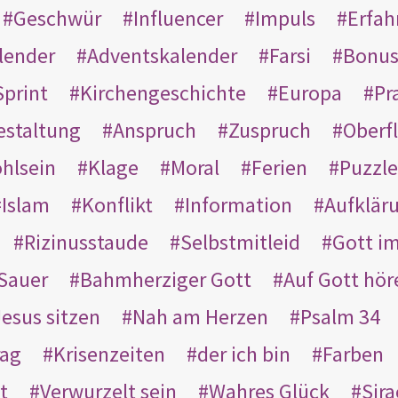
Geschwür
Influencer
Impuls
Erfah
lender
Adventskalender
Farsi
Bonu
Sprint
Kirchengeschichte
Europa
Pr
estaltung
Anspruch
Zuspruch
Oberfl
hlsein
Klage
Moral
Ferien
Puzzle
Islam
Konflikt
Information
Aufklär
Rizinusstaude
Selbstmitleid
Gott i
Sauer
Bahmherziger Gott
Auf Gott hör
Jesus sitzen
Nah am Herzen
Psalm 34
rag
Krisenzeiten
der ich bin
Farben
t
Verwurzelt sein
Wahres Glück
Sir