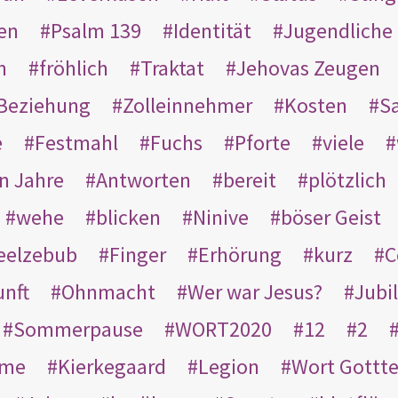
en
Psalm 139
Identität
Jugendliche
n
fröhlich
Traktat
Jehovas Zeugen
Beziehung
Zolleinnehmer
Kosten
Sa
e
Festmahl
Fuchs
Pforte
viele
n Jahre
Antworten
bereit
plötzlich
wehe
blicken
Ninive
böser Geist
eelzebub
Finger
Erhörung
kurz
C
unft
Ohnmacht
Wer war Jesus?
Jubi
Sommerpause
WORT2020
12
2
ame
Kierkegaard
Legion
Wort Gottt