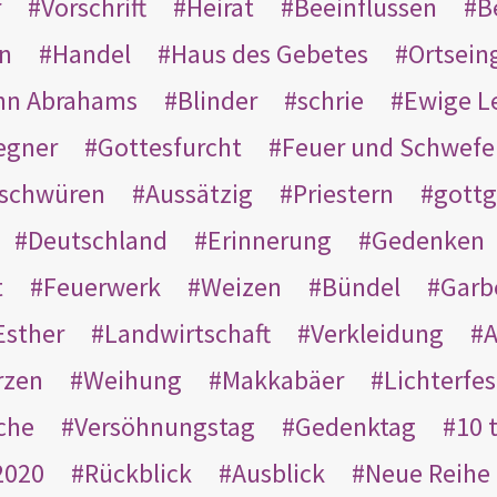
r
Vorschrift
Heirat
Beeinflussen
B
en
Handel
Haus des Gebetes
Ortsein
hn Abrahams
Blinder
schrie
Ewige L
egner
Gottesfurcht
Feuer und Schwefe
schwüren
Aussätzig
Priestern
gottg
Deutschland
Erinnerung
Gedenken
t
Feuerwerk
Weizen
Bündel
Garb
Esther
Landwirtschaft
Verkleidung
A
rzen
Weihung
Makkabäer
Lichterfes
che
Versöhnungstag
Gedenktag
10 
2020
Rückblick
Ausblick
Neue Reihe