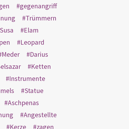
gen
gegenangriff
inung
Trümmern
Susa
Elam
pen
Leopard
Meder
Darius
elsazar
Ketten
Instrumente
mmels
Statue
Aschpenas
nung
Angestellte
Kerze
zagen