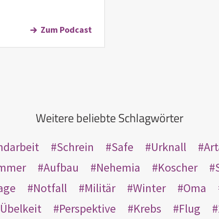
Zum Podcast
Weitere beliebte Schlagwörter
ndarbeit
Schrein
Safe
Urknall
Ar
mmer
Aufbau
Nehemia
Koscher
age
Notfall
Militär
Winter
Oma
Übelkeit
Perspektive
Krebs
Flug