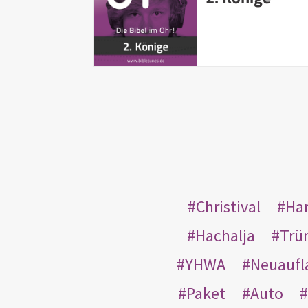
Christival
Ha
Hachalja
Trü
YHWA
Neuaufl
Paket
Auto