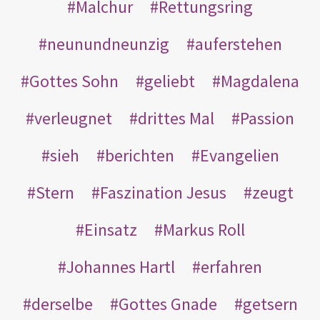
Malchur
Rettungsring
neunundneunzig
auferstehen
Gottes Sohn
geliebt
Magdalena
verleugnet
drittes Mal
Passion
sieh
berichten
Evangelien
Stern
Faszination Jesus
zeugt
Einsatz
Markus Roll
Johannes Hartl
erfahren
derselbe
Gottes Gnade
getsern