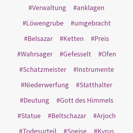
Verwaltung
anklagen
Löwengrube
umgebracht
Belsazar
Ketten
Preis
Wahrsager
Gefesselt
Ofen
Schatzmeister
Instrumente
Niederwerfung
Statthalter
Deutung
Gott des Himmels
Statue
Beltschazar
Arjoch
Todesurteil
Speise
Kyrus