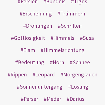
Persien
Bündnis
Tigris
Erscheinung
Trümmern
Drohungen
Schriften
Gottlosigkeit
Himmels
Susa
Elam
Himmelsrichtung
Bedeutung
Horn
Schnee
Rippen
Leopard
Morgengrauen
Sonnenuntergang
Lösung
Perser
Meder
Darius