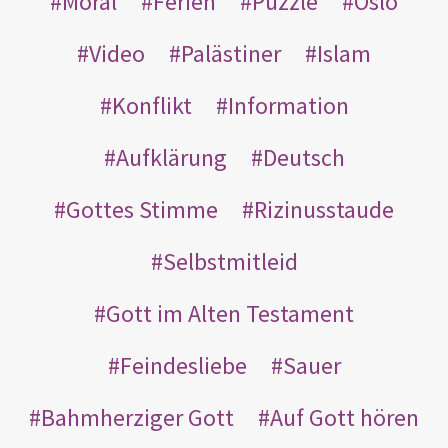
Moral
Ferien
Puzzle
Oslo
Video
Palästiner
Islam
Konflikt
Information
Aufklärung
Deutsch
Gottes Stimme
Rizinusstaude
Selbstmitleid
Gott im Alten Testament
Feindesliebe
Sauer
Bahmherziger Gott
Auf Gott hören