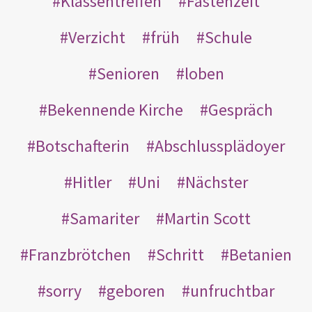
Klassentreffen
Fastenzeit
Verzicht
früh
Schule
Senioren
loben
Bekennende Kirche
Gespräch
Botschafterin
Abschlussplädoyer
Hitler
Uni
Nächster
Samariter
Martin Scott
Franzbrötchen
Schritt
Betanien
sorry
geboren
unfruchtbar