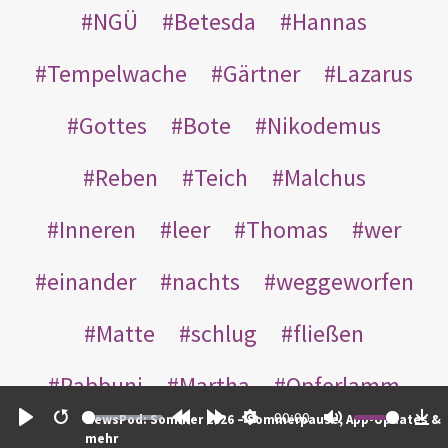
NGÜ
Betesda
Hannas
Tempelwache
Gärtner
Lazarus
Gottes
Bote
Nikodemus
Reben
Teich
Malchus
Inneren
leer
Thomas
wer
einander
nachts
weggeworfen
Matte
schlug
fließen
Rabbuni
Martha
Opferlamm
00:00
NewsPod: Sommer 2026 – Sommerpause, App-Updates &
gewaschen
gegeben
jüdischen
Play
Restart
Rewind
Forward
Settings
Mute
Do
mehr