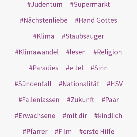
Judentum
Supermarkt
Nächstenliebe
Hand Gottes
Klima
Staubsauger
Klimawandel
lesen
Religion
Paradies
eitel
Sinn
Sündenfall
Nationalität
HSV
Fallenlassen
Zukunft
Paar
Erwachsene
mit dir
kindlich
Pfarrer
Film
erste Hilfe