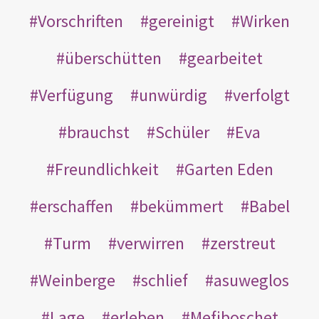
Vorschriften
gereinigt
Wirken
überschütten
gearbeitet
Verfügung
unwürdig
verfolgt
brauchst
Schüler
Eva
Freundlichkeit
Garten Eden
erschaffen
bekümmert
Babel
Turm
verwirren
zerstreut
Weinberge
schlief
asuweglos
Lage
erleben
Mefiboschet