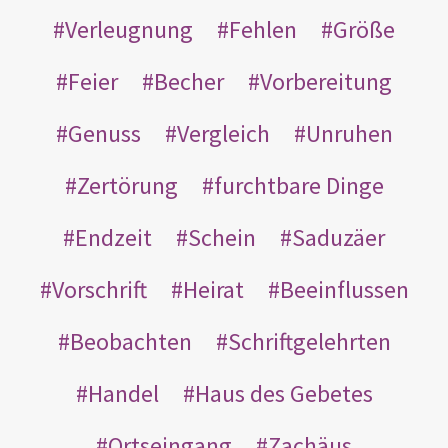
Verleugnung
Fehlen
Größe
Feier
Becher
Vorbereitung
Genuss
Vergleich
Unruhen
Zertörung
furchtbare Dinge
Endzeit
Schein
Saduzäer
Vorschrift
Heirat
Beeinflussen
Beobachten
Schriftgelehrten
Handel
Haus des Gebetes
Ortseingang
Zachäus