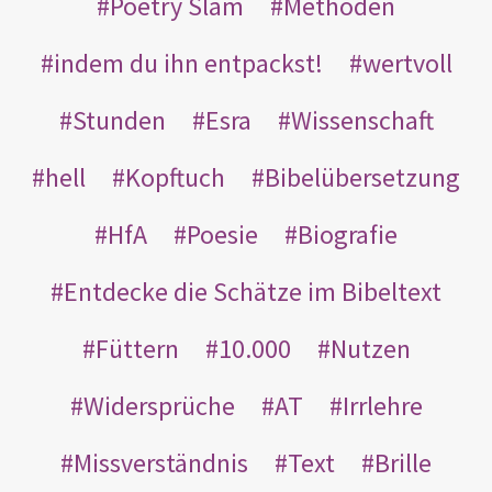
Poetry Slam
Methoden
indem du ihn entpackst!
wertvoll
Stunden
Esra
Wissenschaft
hell
Kopftuch
Bibelübersetzung
HfA
Poesie
Biografie
Entdecke die Schätze im Bibeltext
Füttern
10.000
Nutzen
Widersprüche
AT
Irrlehre
Missverständnis
Text
Brille