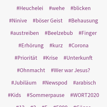
Heuchelei
wehe
blicken
Ninive
böser Geist
Behausung
austreiben
Beelzebub
Finger
Erhörung
kurz
Corona
Priorität
Krise
Unterkunft
Ohnmacht
Wer war Jesus?
Jubiläum
Newspod
arabisch
Kids
Sommerpause
WORT2020