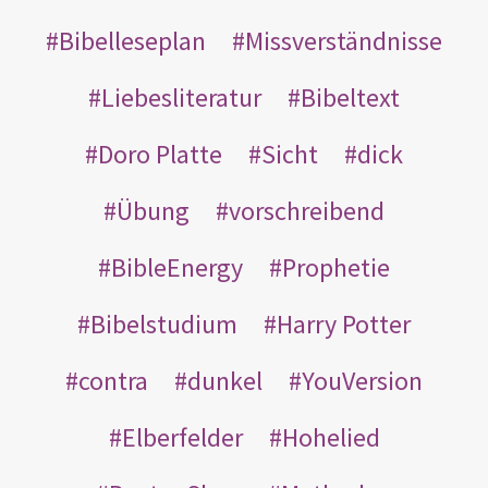
Bibelleseplan
Missverständnisse
Liebesliteratur
Bibeltext
Doro Platte
Sicht
dick
Übung
vorschreibend
BibleEnergy
Prophetie
Bibelstudium
Harry Potter
contra
dunkel
YouVersion
Elberfelder
Hohelied