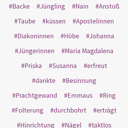
Backe
Jüngling
Nain
Anstoß
Taube
küssen
Apostelinnen
Diakoninnen
Höbe
Johanna
Jüngerinnen
Maria Magdalena
Priska
Susanna
erfreut
dankte
Besinnung
Prachtgewand
Emmaus
Ring
Folterung
durchbohrt
erträgt
Hinrichtung
Nägel
taktlos