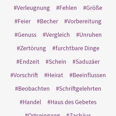
Verleugnung
Fehlen
Größe
Feier
Becher
Vorbereitung
Genuss
Vergleich
Unruhen
Zertörung
furchtbare Dinge
Endzeit
Schein
Saduzäer
Vorschrift
Heirat
Beeinflussen
Beobachten
Schriftgelehrten
Handel
Haus des Gebetes
Ortseingang
Zachäus