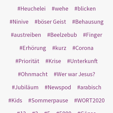
Heuchelei
wehe
blicken
Ninive
böser Geist
Behausung
austreiben
Beelzebub
Finger
Erhörung
kurz
Corona
Priorität
Krise
Unterkunft
Ohnmacht
Wer war Jesus?
Jubiläum
Newspod
arabisch
Kids
Sommerpause
WORT2020