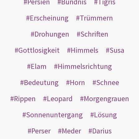
Persien
Bündnis
Tigris
Erscheinung
Trümmern
Drohungen
Schriften
Gottlosigkeit
Himmels
Susa
Elam
Himmelsrichtung
Bedeutung
Horn
Schnee
Rippen
Leopard
Morgengrauen
Sonnenuntergang
Lösung
Perser
Meder
Darius