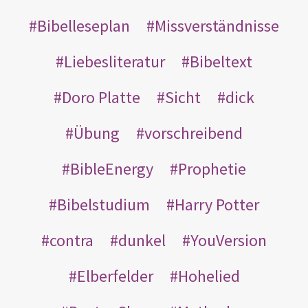
Bibelleseplan
Missverständnisse
Liebesliteratur
Bibeltext
Doro Platte
Sicht
dick
Übung
vorschreibend
BibleEnergy
Prophetie
Bibelstudium
Harry Potter
contra
dunkel
YouVersion
Elberfelder
Hohelied