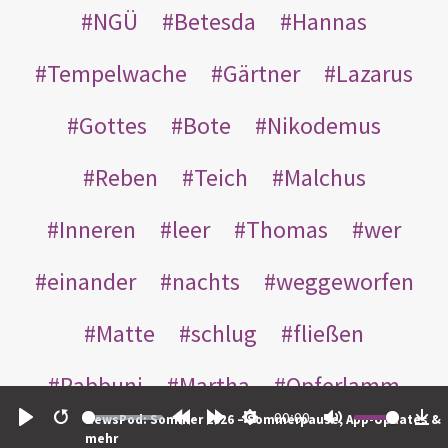
NGÜ
Betesda
Hannas
Tempelwache
Gärtner
Lazarus
Gottes
Bote
Nikodemus
Reben
Teich
Malchus
Inneren
leer
Thomas
wer
einander
nachts
weggeworfen
Matte
schlug
fließen
Rabbuni
Martha
Opferlamm
00:00
NewsPod: Sommer 2026 – Sommerpause, App-Updates &
gewaschen
gegeben
jüdischen
Play
Restart
Rewind
Forward
Settings
Mute
Do
mehr