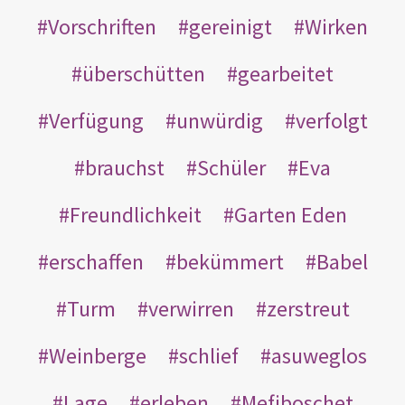
Vorschriften
gereinigt
Wirken
überschütten
gearbeitet
Verfügung
unwürdig
verfolgt
brauchst
Schüler
Eva
Freundlichkeit
Garten Eden
erschaffen
bekümmert
Babel
Turm
verwirren
zerstreut
Weinberge
schlief
asuweglos
Lage
erleben
Mefiboschet