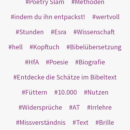
Poetry Slam
Methoden
indem du ihn entpackst!
wertvoll
Stunden
Esra
Wissenschaft
hell
Kopftuch
Bibelübersetzung
HfA
Poesie
Biografie
Entdecke die Schätze im Bibeltext
Füttern
10.000
Nutzen
Widersprüche
AT
Irrlehre
Missverständnis
Text
Brille