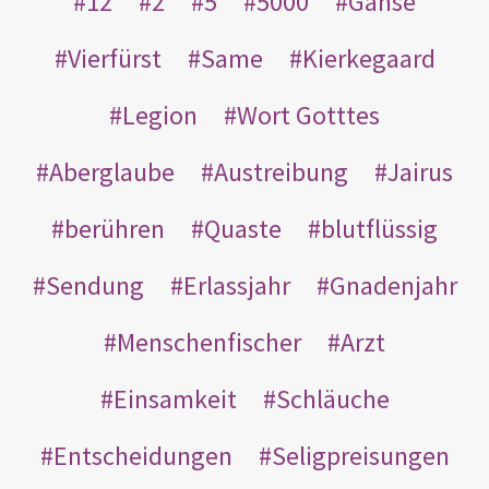
12
2
5
5000
Gänse
Vierfürst
Same
Kierkegaard
Legion
Wort Gotttes
Aberglaube
Austreibung
Jairus
berühren
Quaste
blutflüssig
Sendung
Erlassjahr
Gnadenjahr
Menschenfischer
Arzt
Einsamkeit
Schläuche
Entscheidungen
Seligpreisungen