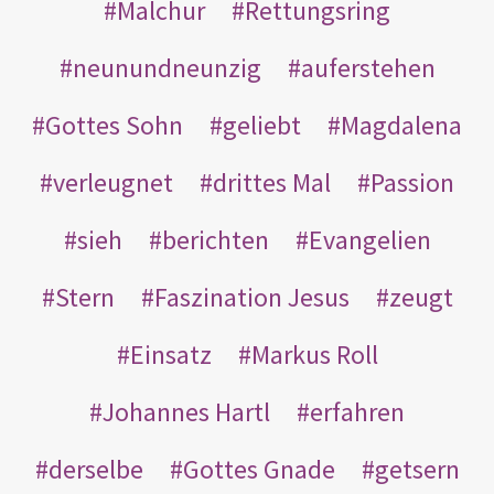
Malchur
Rettungsring
neunundneunzig
auferstehen
Gottes Sohn
geliebt
Magdalena
verleugnet
drittes Mal
Passion
sieh
berichten
Evangelien
Stern
Faszination Jesus
zeugt
Einsatz
Markus Roll
Johannes Hartl
erfahren
derselbe
Gottes Gnade
getsern