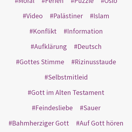
Moral
Ferien
Puzzle
Oslo
Video
Palästiner
Islam
Konflikt
Information
Aufklärung
Deutsch
Gottes Stimme
Rizinusstaude
Selbstmitleid
Gott im Alten Testament
Feindesliebe
Sauer
Bahmherziger Gott
Auf Gott hören