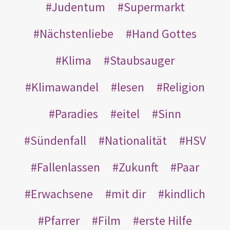
Judentum
Supermarkt
Nächstenliebe
Hand Gottes
Klima
Staubsauger
Klimawandel
lesen
Religion
Paradies
eitel
Sinn
Sündenfall
Nationalität
HSV
Fallenlassen
Zukunft
Paar
Erwachsene
mit dir
kindlich
Pfarrer
Film
erste Hilfe