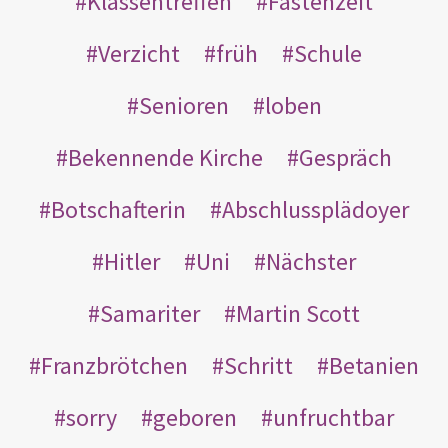
Klassentreffen
Fastenzeit
Verzicht
früh
Schule
Senioren
loben
Bekennende Kirche
Gespräch
Botschafterin
Abschlussplädoyer
Hitler
Uni
Nächster
Samariter
Martin Scott
Franzbrötchen
Schritt
Betanien
sorry
geboren
unfruchtbar