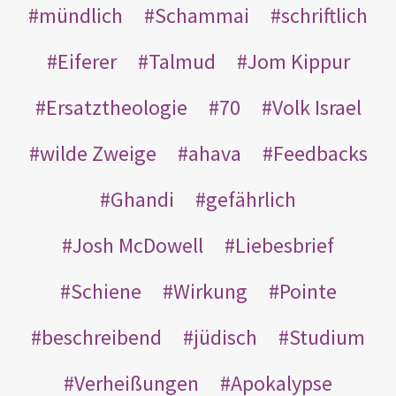
mündlich
Schammai
schriftlich
Eiferer
Talmud
Jom Kippur
Ersatztheologie
70
Volk Israel
wilde Zweige
ahava
Feedbacks
Ghandi
gefährlich
Josh McDowell
Liebesbrief
Schiene
Wirkung
Pointe
beschreibend
jüdisch
Studium
Verheißungen
Apokalypse