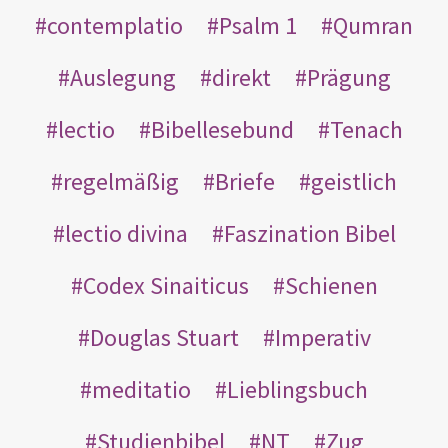
contemplatio
Psalm 1
Qumran
Auslegung
direkt
Prägung
lectio
Bibellesebund
Tenach
regelmäßig
Briefe
geistlich
lectio divina
Faszination Bibel
Codex Sinaiticus
Schienen
Douglas Stuart
Imperativ
meditatio
Lieblingsbuch
Studienbibel
NT
Zug