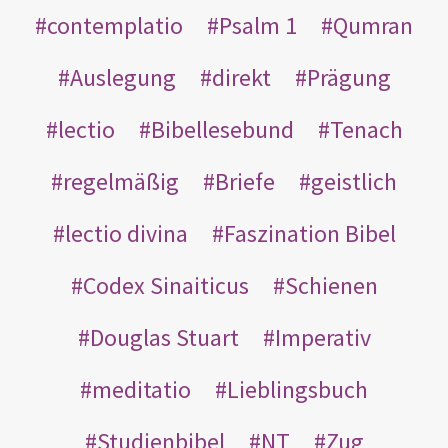
contemplatio
Psalm 1
Qumran
Auslegung
direkt
Prägung
lectio
Bibellesebund
Tenach
regelmäßig
Briefe
geistlich
lectio divina
Faszination Bibel
Codex Sinaiticus
Schienen
Douglas Stuart
Imperativ
meditatio
Lieblingsbuch
Studienbibel
NT
Zug