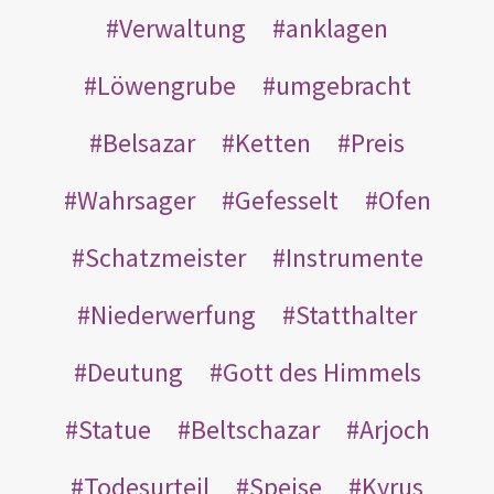
Verwaltung
anklagen
Löwengrube
umgebracht
Belsazar
Ketten
Preis
Wahrsager
Gefesselt
Ofen
Schatzmeister
Instrumente
Niederwerfung
Statthalter
Deutung
Gott des Himmels
Statue
Beltschazar
Arjoch
Todesurteil
Speise
Kyrus