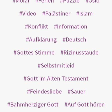
Moral
Ferien
Puzzle
Oslo
Video
Palästiner
Islam
Konflikt
Information
Aufklärung
Deutsch
Gottes Stimme
Rizinusstaude
Selbstmitleid
Gott im Alten Testament
Feindesliebe
Sauer
Bahmherziger Gott
Auf Gott hören