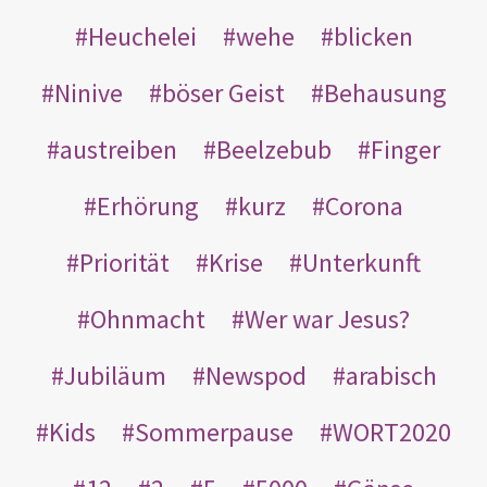
Heuchelei
wehe
blicken
Ninive
böser Geist
Behausung
austreiben
Beelzebub
Finger
Erhörung
kurz
Corona
Priorität
Krise
Unterkunft
Ohnmacht
Wer war Jesus?
Jubiläum
Newspod
arabisch
Kids
Sommerpause
WORT2020