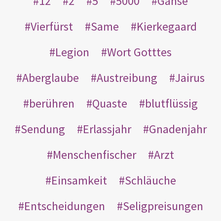
12
2
5
5000
Gänse
Vierfürst
Same
Kierkegaard
Legion
Wort Gotttes
Aberglaube
Austreibung
Jairus
berühren
Quaste
blutflüssig
Sendung
Erlassjahr
Gnadenjahr
Menschenfischer
Arzt
Einsamkeit
Schläuche
Entscheidungen
Seligpreisungen