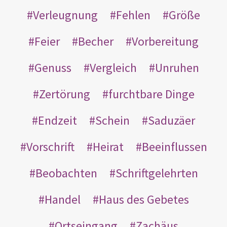
Verleugnung
Fehlen
Größe
Feier
Becher
Vorbereitung
Genuss
Vergleich
Unruhen
Zertörung
furchtbare Dinge
Endzeit
Schein
Saduzäer
Vorschrift
Heirat
Beeinflussen
Beobachten
Schriftgelehrten
Handel
Haus des Gebetes
Ortseingang
Zachäus