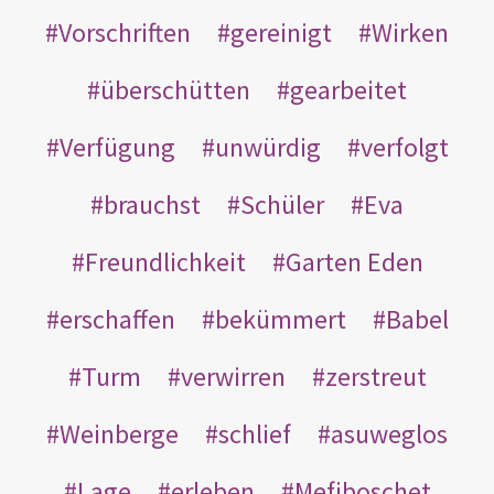
Vorschriften
gereinigt
Wirken
überschütten
gearbeitet
Verfügung
unwürdig
verfolgt
brauchst
Schüler
Eva
Freundlichkeit
Garten Eden
erschaffen
bekümmert
Babel
Turm
verwirren
zerstreut
Weinberge
schlief
asuweglos
Lage
erleben
Mefiboschet