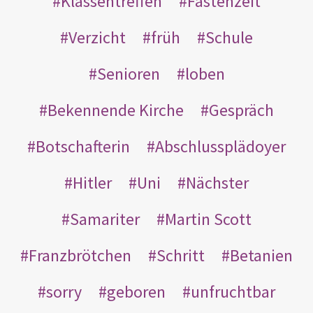
Klassentreffen
Fastenzeit
Verzicht
früh
Schule
Senioren
loben
Bekennende Kirche
Gespräch
Botschafterin
Abschlussplädoyer
Hitler
Uni
Nächster
Samariter
Martin Scott
Franzbrötchen
Schritt
Betanien
sorry
geboren
unfruchtbar