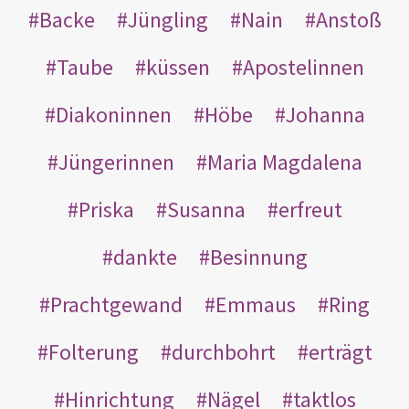
Backe
Jüngling
Nain
Anstoß
Taube
küssen
Apostelinnen
Diakoninnen
Höbe
Johanna
Jüngerinnen
Maria Magdalena
Priska
Susanna
erfreut
dankte
Besinnung
Prachtgewand
Emmaus
Ring
Folterung
durchbohrt
erträgt
Hinrichtung
Nägel
taktlos