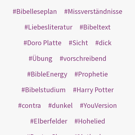
Bibelleseplan
Missverständnisse
Liebesliteratur
Bibeltext
Doro Platte
Sicht
dick
Übung
vorschreibend
BibleEnergy
Prophetie
Bibelstudium
Harry Potter
contra
dunkel
YouVersion
Elberfelder
Hohelied