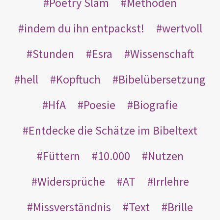
Poetry Slam
Methoden
indem du ihn entpackst!
wertvoll
Stunden
Esra
Wissenschaft
hell
Kopftuch
Bibelübersetzung
HfA
Poesie
Biografie
Entdecke die Schätze im Bibeltext
Füttern
10.000
Nutzen
Widersprüche
AT
Irrlehre
Missverständnis
Text
Brille