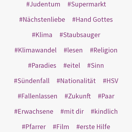
Judentum
Supermarkt
Nächstenliebe
Hand Gottes
Klima
Staubsauger
Klimawandel
lesen
Religion
Paradies
eitel
Sinn
Sündenfall
Nationalität
HSV
Fallenlassen
Zukunft
Paar
Erwachsene
mit dir
kindlich
Pfarrer
Film
erste Hilfe