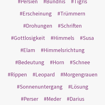
Persien
Bündnis
Tigris
Erscheinung
Trümmern
Drohungen
Schriften
Gottlosigkeit
Himmels
Susa
Elam
Himmelsrichtung
Bedeutung
Horn
Schnee
Rippen
Leopard
Morgengrauen
Sonnenuntergang
Lösung
Perser
Meder
Darius