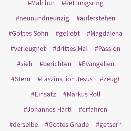
Malchur
Rettungsring
neunundneunzig
auferstehen
Gottes Sohn
geliebt
Magdalena
verleugnet
drittes Mal
Passion
sieh
berichten
Evangelien
Stern
Faszination Jesus
zeugt
Einsatz
Markus Roll
Johannes Hartl
erfahren
derselbe
Gottes Gnade
getsern