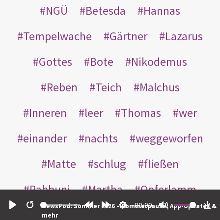
NGÜ
Betesda
Hannas
Tempelwache
Gärtner
Lazarus
Gottes
Bote
Nikodemus
Reben
Teich
Malchus
Inneren
leer
Thomas
wer
einander
nachts
weggeworfen
Matte
schlug
fließen
Rabbuni
Martha
Opferlamm
00:00
NewsPod: Sommer 2026 – Sommerpause, App-Updates &
gewaschen
gegeben
jüdischen
Play
Restart
Rewind
Forward
Settings
Mute
Do
mehr