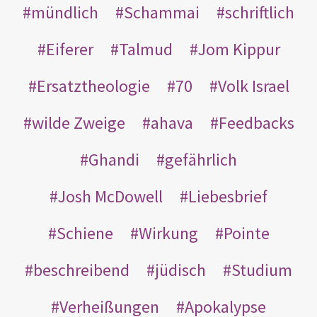
mündlich
Schammai
schriftlich
Eiferer
Talmud
Jom Kippur
Ersatztheologie
70
Volk Israel
wilde Zweige
ahava
Feedbacks
Ghandi
gefährlich
Josh McDowell
Liebesbrief
Schiene
Wirkung
Pointe
beschreibend
jüdisch
Studium
Verheißungen
Apokalypse