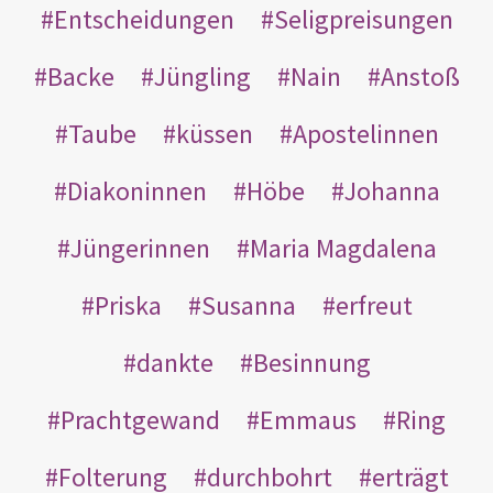
Entscheidungen
Seligpreisungen
Backe
Jüngling
Nain
Anstoß
Taube
küssen
Apostelinnen
Diakoninnen
Höbe
Johanna
Jüngerinnen
Maria Magdalena
Priska
Susanna
erfreut
dankte
Besinnung
Prachtgewand
Emmaus
Ring
Folterung
durchbohrt
erträgt