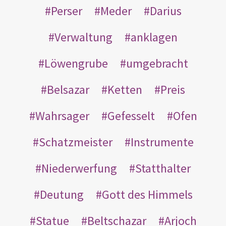
Perser
Meder
Darius
Verwaltung
anklagen
Löwengrube
umgebracht
Belsazar
Ketten
Preis
Wahrsager
Gefesselt
Ofen
Schatzmeister
Instrumente
Niederwerfung
Statthalter
Deutung
Gott des Himmels
Statue
Beltschazar
Arjoch