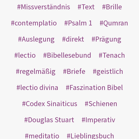
Missverständnis
Text
Brille
contemplatio
Psalm 1
Qumran
Auslegung
direkt
Prägung
lectio
Bibellesebund
Tenach
regelmäßig
Briefe
geistlich
lectio divina
Faszination Bibel
Codex Sinaiticus
Schienen
Douglas Stuart
Imperativ
meditatio
Lieblingsbuch