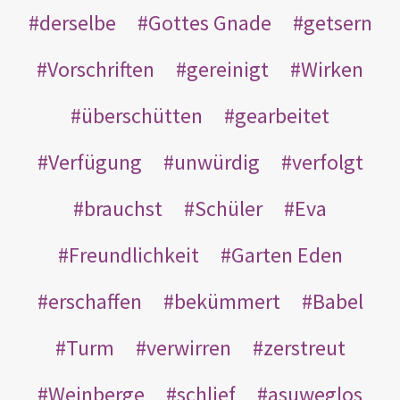
derselbe
Gottes Gnade
getsern
Vorschriften
gereinigt
Wirken
überschütten
gearbeitet
Verfügung
unwürdig
verfolgt
brauchst
Schüler
Eva
Freundlichkeit
Garten Eden
erschaffen
bekümmert
Babel
Turm
verwirren
zerstreut
Weinberge
schlief
asuweglos