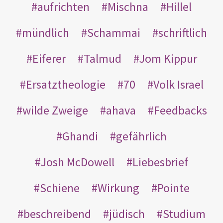
aufrichten
Mischna
Hillel
mündlich
Schammai
schriftlich
Eiferer
Talmud
Jom Kippur
Ersatztheologie
70
Volk Israel
wilde Zweige
ahava
Feedbacks
Ghandi
gefährlich
Josh McDowell
Liebesbrief
Schiene
Wirkung
Pointe
beschreibend
jüdisch
Studium