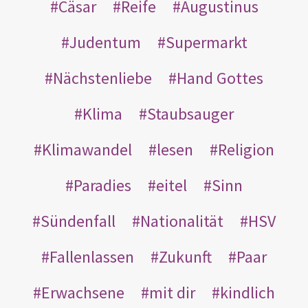
Cäsar
Reife
Augustinus
Judentum
Supermarkt
Nächstenliebe
Hand Gottes
Klima
Staubsauger
Klimawandel
lesen
Religion
Paradies
eitel
Sinn
Sündenfall
Nationalität
HSV
Fallenlassen
Zukunft
Paar
Erwachsene
mit dir
kindlich