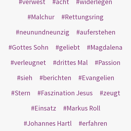
verwest
acht
widerlegen
Malchur
Rettungsring
neunundneunzig
auferstehen
Gottes Sohn
geliebt
Magdalena
verleugnet
drittes Mal
Passion
sieh
berichten
Evangelien
Stern
Faszination Jesus
zeugt
Einsatz
Markus Roll
Johannes Hartl
erfahren