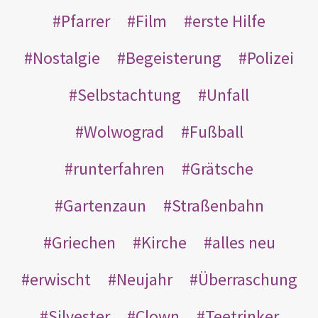
Pfarrer
Film
erste Hilfe
Nostalgie
Begeisterung
Polizei
Selbstachtung
Unfall
Wolwograd
Fußball
runterfahren
Grätsche
Gartenzaun
Straßenbahn
Griechen
Kirche
alles neu
erwischt
Neujahr
Überraschung
Silvester
Clown
Teetrinker