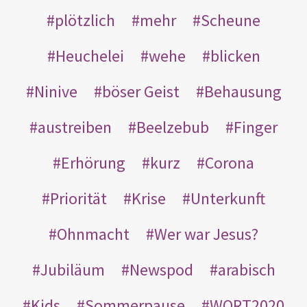
plötzlich
mehr
Scheune
Heuchelei
wehe
blicken
Ninive
böser Geist
Behausung
austreiben
Beelzebub
Finger
Erhörung
kurz
Corona
Priorität
Krise
Unterkunft
Ohnmacht
Wer war Jesus?
Jubiläum
Newspod
arabisch
Kids
Sommerpause
WORT2020