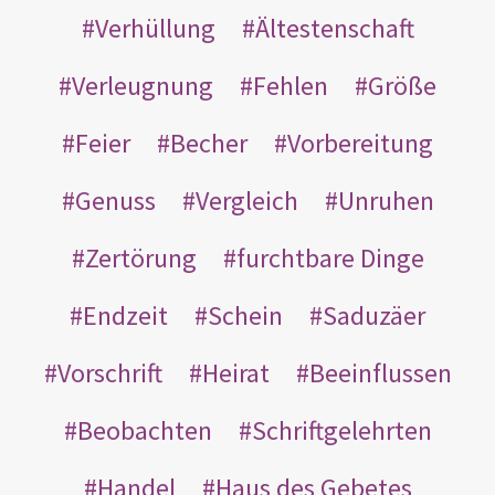
Verhüllung
Ältestenschaft
Verleugnung
Fehlen
Größe
Feier
Becher
Vorbereitung
Genuss
Vergleich
Unruhen
Zertörung
furchtbare Dinge
Endzeit
Schein
Saduzäer
Vorschrift
Heirat
Beeinflussen
Beobachten
Schriftgelehrten
Handel
Haus des Gebetes