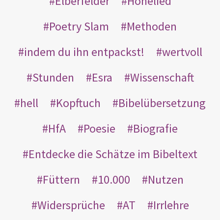
Elberfelder
Hohelied
Poetry Slam
Methoden
indem du ihn entpackst!
wertvoll
Stunden
Esra
Wissenschaft
hell
Kopftuch
Bibelübersetzung
HfA
Poesie
Biografie
Entdecke die Schätze im Bibeltext
Füttern
10.000
Nutzen
Widersprüche
AT
Irrlehre