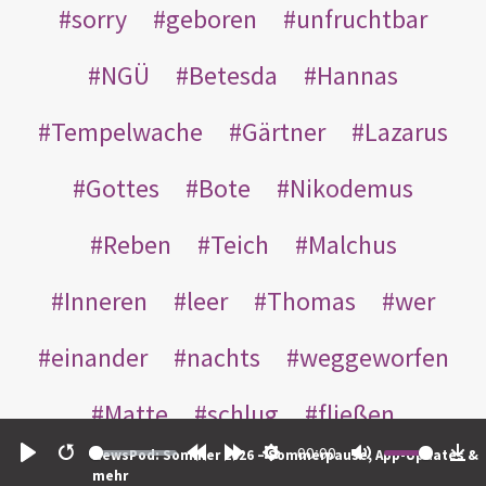
sorry
geboren
unfruchtbar
NGÜ
Betesda
Hannas
Tempelwache
Gärtner
Lazarus
Gottes
Bote
Nikodemus
Reben
Teich
Malchus
Inneren
leer
Thomas
wer
einander
nachts
weggeworfen
Matte
schlug
fließen
00:00
NewsPod: Sommer 2026 – Sommerpause, App-Updates &
Rabbuni
Martha
Opferlamm
Play
Restart
Rewind
Forward
Settings
Mute
Do
mehr