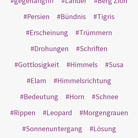
gegenangriff
Länder
Berg Zion
Persien
Bündnis
Tigris
Erscheinung
Trümmern
Drohungen
Schriften
Gottlosigkeit
Himmels
Susa
Elam
Himmelsrichtung
Bedeutung
Horn
Schnee
Rippen
Leopard
Morgengrauen
Sonnenuntergang
Lösung