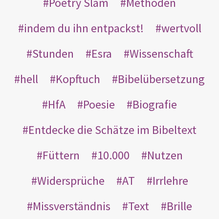
Poetry Slam
Methoden
indem du ihn entpackst!
wertvoll
Stunden
Esra
Wissenschaft
hell
Kopftuch
Bibelübersetzung
HfA
Poesie
Biografie
Entdecke die Schätze im Bibeltext
Füttern
10.000
Nutzen
Widersprüche
AT
Irrlehre
Missverständnis
Text
Brille