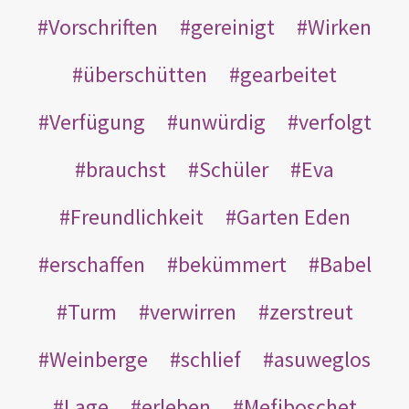
Vorschriften
gereinigt
Wirken
überschütten
gearbeitet
Verfügung
unwürdig
verfolgt
brauchst
Schüler
Eva
Freundlichkeit
Garten Eden
erschaffen
bekümmert
Babel
Turm
verwirren
zerstreut
Weinberge
schlief
asuweglos
Lage
erleben
Mefiboschet