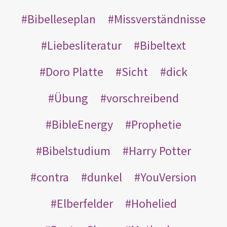
Bibelleseplan
Missverständnisse
Liebesliteratur
Bibeltext
Doro Platte
Sicht
dick
Übung
vorschreibend
BibleEnergy
Prophetie
Bibelstudium
Harry Potter
contra
dunkel
YouVersion
Elberfelder
Hohelied