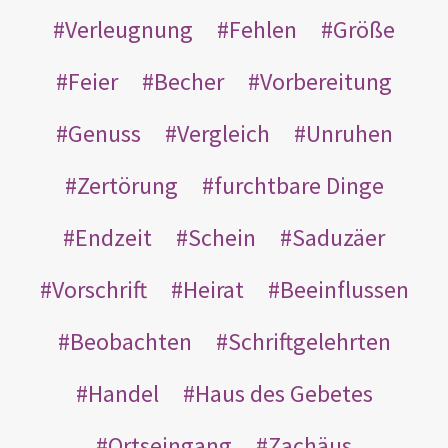
Verleugnung
Fehlen
Größe
Feier
Becher
Vorbereitung
Genuss
Vergleich
Unruhen
Zertörung
furchtbare Dinge
Endzeit
Schein
Saduzäer
Vorschrift
Heirat
Beeinflussen
Beobachten
Schriftgelehrten
Handel
Haus des Gebetes
Ortseingang
Zachäus