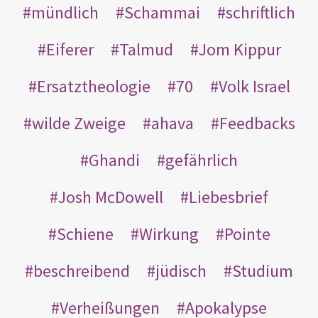
mündlich
Schammai
schriftlich
Eiferer
Talmud
Jom Kippur
Ersatztheologie
70
Volk Israel
wilde Zweige
ahava
Feedbacks
Ghandi
gefährlich
Josh McDowell
Liebesbrief
Schiene
Wirkung
Pointe
beschreibend
jüdisch
Studium
Verheißungen
Apokalypse