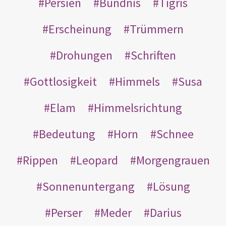
Persien
Bündnis
Tigris
Erscheinung
Trümmern
Drohungen
Schriften
Gottlosigkeit
Himmels
Susa
Elam
Himmelsrichtung
Bedeutung
Horn
Schnee
Rippen
Leopard
Morgengrauen
Sonnenuntergang
Lösung
Perser
Meder
Darius