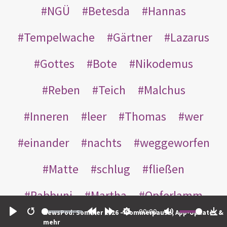
NGÜ
Betesda
Hannas
Tempelwache
Gärtner
Lazarus
Gottes
Bote
Nikodemus
Reben
Teich
Malchus
Inneren
leer
Thomas
wer
einander
nachts
weggeworfen
Matte
schlug
fließen
Rabbuni
Martha
Opferlamm
00:00
NewsPod: Sommer 2026 – Sommerpause, App-Updates &
gewaschen
gegeben
jüdischen
Play
Restart
Rewind
Forward
Settings
Mute
Do
mehr