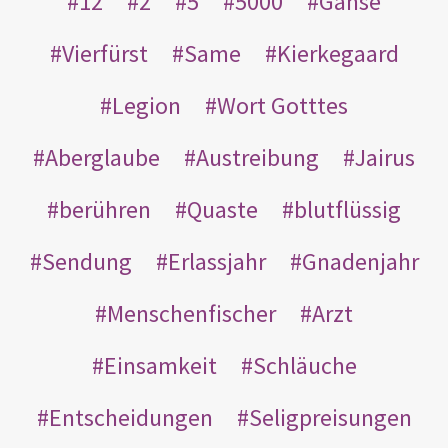
12
2
5
5000
Gänse
Vierfürst
Same
Kierkegaard
Legion
Wort Gotttes
Aberglaube
Austreibung
Jairus
berühren
Quaste
blutflüssig
Sendung
Erlassjahr
Gnadenjahr
Menschenfischer
Arzt
Einsamkeit
Schläuche
Entscheidungen
Seligpreisungen