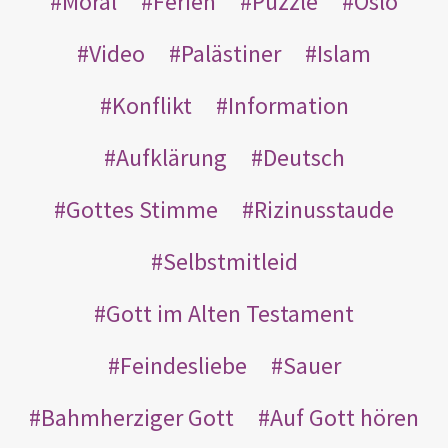
Moral
Ferien
Puzzle
Oslo
Video
Palästiner
Islam
Konflikt
Information
Aufklärung
Deutsch
Gottes Stimme
Rizinusstaude
Selbstmitleid
Gott im Alten Testament
Feindesliebe
Sauer
Bahmherziger Gott
Auf Gott hören