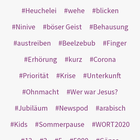
Heuchelei
wehe
blicken
Ninive
böser Geist
Behausung
austreiben
Beelzebub
Finger
Erhörung
kurz
Corona
Priorität
Krise
Unterkunft
Ohnmacht
Wer war Jesus?
Jubiläum
Newspod
arabisch
Kids
Sommerpause
WORT2020