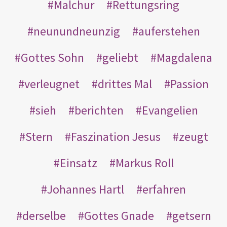
Malchur
Rettungsring
neunundneunzig
auferstehen
Gottes Sohn
geliebt
Magdalena
verleugnet
drittes Mal
Passion
sieh
berichten
Evangelien
Stern
Faszination Jesus
zeugt
Einsatz
Markus Roll
Johannes Hartl
erfahren
derselbe
Gottes Gnade
getsern