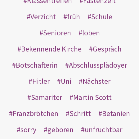
Klassentreffen
Fastenzeit
Verzicht
früh
Schule
Senioren
loben
Bekennende Kirche
Gespräch
Botschafterin
Abschlussplädoyer
Hitler
Uni
Nächster
Samariter
Martin Scott
Franzbrötchen
Schritt
Betanien
sorry
geboren
unfruchtbar