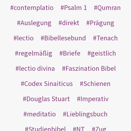
contemplatio
Psalm 1
Qumran
Auslegung
direkt
Prägung
lectio
Bibellesebund
Tenach
regelmäßig
Briefe
geistlich
lectio divina
Faszination Bibel
Codex Sinaiticus
Schienen
Douglas Stuart
Imperativ
meditatio
Lieblingsbuch
Studienbibel
NT
Zug