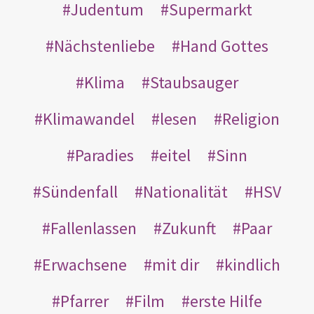
Judentum
Supermarkt
Nächstenliebe
Hand Gottes
Klima
Staubsauger
Klimawandel
lesen
Religion
Paradies
eitel
Sinn
Sündenfall
Nationalität
HSV
Fallenlassen
Zukunft
Paar
Erwachsene
mit dir
kindlich
Pfarrer
Film
erste Hilfe