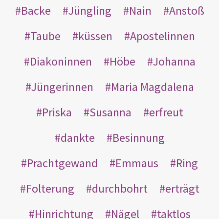
Backe
Jüngling
Nain
Anstoß
Taube
küssen
Apostelinnen
Diakoninnen
Höbe
Johanna
Jüngerinnen
Maria Magdalena
Priska
Susanna
erfreut
dankte
Besinnung
Prachtgewand
Emmaus
Ring
Folterung
durchbohrt
erträgt
Hinrichtung
Nägel
taktlos