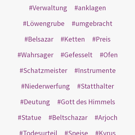
Verwaltung
anklagen
Löwengrube
umgebracht
Belsazar
Ketten
Preis
Wahrsager
Gefesselt
Ofen
Schatzmeister
Instrumente
Niederwerfung
Statthalter
Deutung
Gott des Himmels
Statue
Beltschazar
Arjoch
Todesurteil
Speise
Kyrus