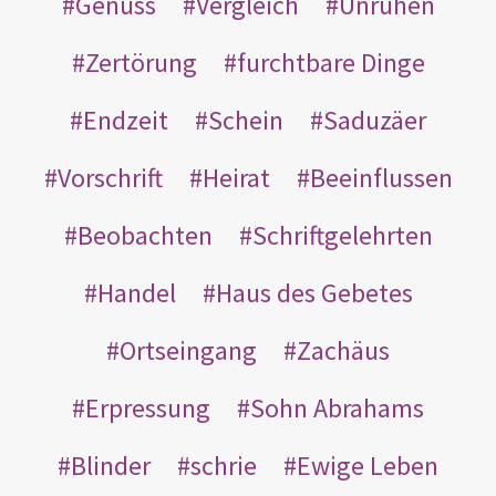
Genuss
Vergleich
Unruhen
Zertörung
furchtbare Dinge
Endzeit
Schein
Saduzäer
Vorschrift
Heirat
Beeinflussen
Beobachten
Schriftgelehrten
Handel
Haus des Gebetes
Ortseingang
Zachäus
Erpressung
Sohn Abrahams
Blinder
schrie
Ewige Leben