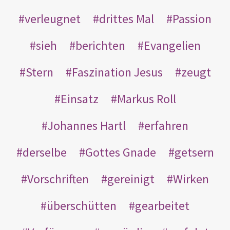
verleugnet
drittes Mal
Passion
sieh
berichten
Evangelien
Stern
Faszination Jesus
zeugt
Einsatz
Markus Roll
Johannes Hartl
erfahren
derselbe
Gottes Gnade
getsern
Vorschriften
gereinigt
Wirken
überschütten
gearbeitet