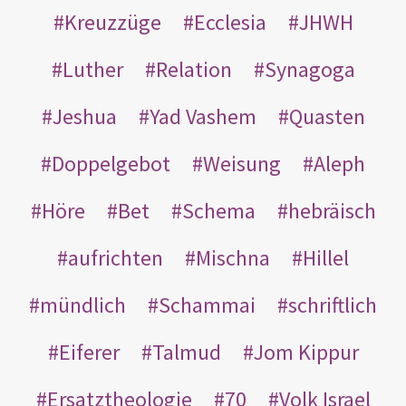
Kreuzzüge
Ecclesia
JHWH
Luther
Relation
Synagoga
Jeshua
Yad Vashem
Quasten
Doppelgebot
Weisung
Aleph
Höre
Bet
Schema
hebräisch
aufrichten
Mischna
Hillel
mündlich
Schammai
schriftlich
Eiferer
Talmud
Jom Kippur
Ersatztheologie
70
Volk Israel