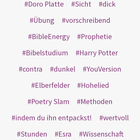
Doro Platte
Sicht
dick
Übung
vorschreibend
BibleEnergy
Prophetie
Bibelstudium
Harry Potter
contra
dunkel
YouVersion
Elberfelder
Hohelied
Poetry Slam
Methoden
indem du ihn entpackst!
wertvoll
Stunden
Esra
Wissenschaft