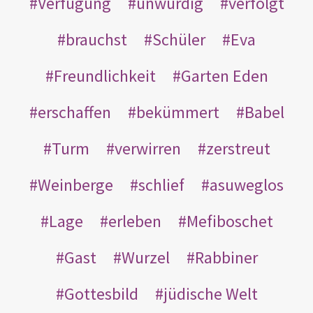
Verfügung
unwürdig
verfolgt
brauchst
Schüler
Eva
Freundlichkeit
Garten Eden
erschaffen
bekümmert
Babel
Turm
verwirren
zerstreut
Weinberge
schlief
asuweglos
Lage
erleben
Mefiboschet
Gast
Wurzel
Rabbiner
Gottesbild
jüdische Welt