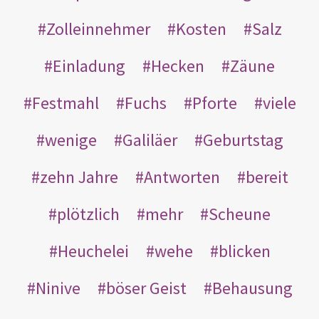
Zolleinnehmer
Kosten
Salz
Einladung
Hecken
Zäune
Festmahl
Fuchs
Pforte
viele
wenige
Galiläer
Geburtstag
zehn Jahre
Antworten
bereit
plötzlich
mehr
Scheune
Heuchelei
wehe
blicken
Ninive
böser Geist
Behausung