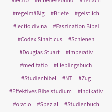
lectio
Bibellesebund
Tenach
regelmäßig
Briefe
geistlich
lectio divina
Faszination Bibel
Codex Sinaiticus
Schienen
Douglas Stuart
Imperativ
meditatio
Lieblingsbuch
Studienbibel
NT
Zug
Effektives Bibelstudium
Indikativ
oratio
Spezial
Studienbuch