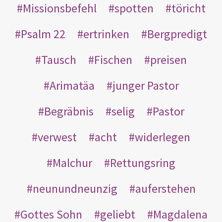
Missionsbefehl
spotten
töricht
Psalm 22
ertrinken
Bergpredigt
Tausch
Fischen
preisen
Arimatäa
junger Pastor
Begräbnis
selig
Pastor
verwest
acht
widerlegen
Malchur
Rettungsring
neunundneunzig
auferstehen
Gottes Sohn
geliebt
Magdalena