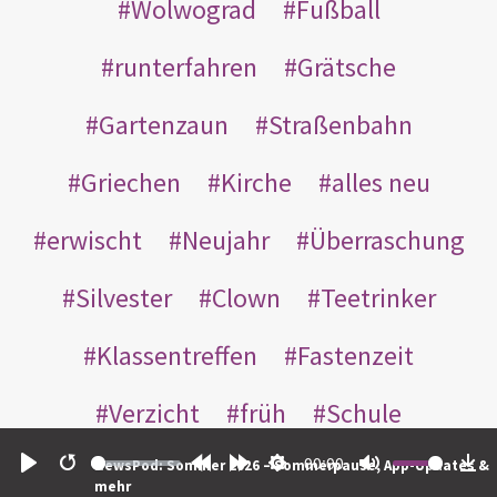
Wolwograd
Fußball
runterfahren
Grätsche
Gartenzaun
Straßenbahn
Griechen
Kirche
alles neu
erwischt
Neujahr
Überraschung
Silvester
Clown
Teetrinker
Klassentreffen
Fastenzeit
Verzicht
früh
Schule
00:00
Senioren
loben
NewsPod: Sommer 2026 – Sommerpause, App-Updates &
Play
Restart
Rewind
Forward
Settings
Mute
Do
mehr