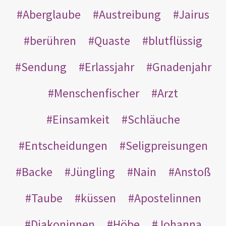
Aberglaube
Austreibung
Jairus
berühren
Quaste
blutflüssig
Sendung
Erlassjahr
Gnadenjahr
Menschenfischer
Arzt
Einsamkeit
Schläuche
Entscheidungen
Seligpreisungen
Backe
Jüngling
Nain
Anstoß
Taube
küssen
Apostelinnen
Diakoninnen
Höbe
Johanna