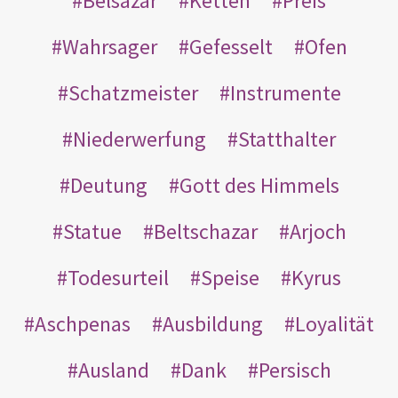
Belsazar
Ketten
Preis
Wahrsager
Gefesselt
Ofen
Schatzmeister
Instrumente
Niederwerfung
Statthalter
Deutung
Gott des Himmels
Statue
Beltschazar
Arjoch
Todesurteil
Speise
Kyrus
Aschpenas
Ausbildung
Loyalität
Ausland
Dank
Persisch