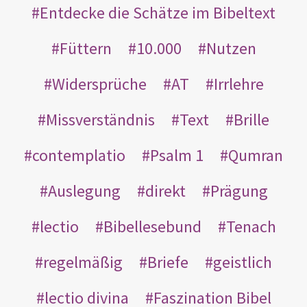
Entdecke die Schätze im Bibeltext
Füttern
10.000
Nutzen
Widersprüche
AT
Irrlehre
Missverständnis
Text
Brille
contemplatio
Psalm 1
Qumran
Auslegung
direkt
Prägung
lectio
Bibellesebund
Tenach
regelmäßig
Briefe
geistlich
lectio divina
Faszination Bibel