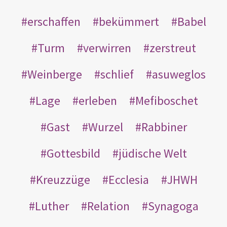
erschaffen
bekümmert
Babel
Turm
verwirren
zerstreut
Weinberge
schlief
asuweglos
Lage
erleben
Mefiboschet
Gast
Wurzel
Rabbiner
Gottesbild
jüdische Welt
Kreuzzüge
Ecclesia
JHWH
Luther
Relation
Synagoga