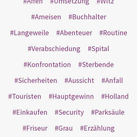
Affen
Umsetzung
Witz
Ameisen
Buchhalter
Langeweile
Abenteuer
Routine
Verabschiedung
Spital
Konfrontation
Sterbende
Sicherheiten
Aussicht
Anfall
Touristen
Hauptgewinn
Holland
Einkaufen
Security
Parksäule
Friseur
Grau
Erzählung