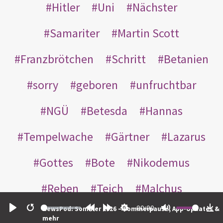
Hitler
Uni
Nächster
Samariter
Martin Scott
Franzbrötchen
Schritt
Betanien
sorry
geboren
unfruchtbar
NGÜ
Betesda
Hannas
Tempelwache
Gärtner
Lazarus
Gottes
Bote
Nikodemus
Reben
Teich
Malchus
00:00
NewsPod: Sommer 2026 – Sommerpause, App-Updates &
Inneren
leer
Thomas
wer
Play
Restart
Rewind
Forward
Settings
Mute
Do
mehr