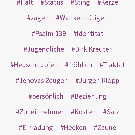
Halt
Status
Sting
Kerze
zagen
Wankelmütigen
Psalm 139
Identität
Jugendliche
Dirk Kreuter
Heuschnupfen
fröhlich
Traktat
Jehovas Zeugen
Jürgen Klopp
persönlich
Beziehung
Zolleinnehmer
Kosten
Salz
Einladung
Hecken
Zäune