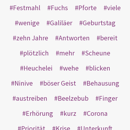
Festmahl
Fuchs
Pforte
viele
wenige
Galiläer
Geburtstag
zehn Jahre
Antworten
bereit
plötzlich
mehr
Scheune
Heuchelei
wehe
blicken
Ninive
böser Geist
Behausung
austreiben
Beelzebub
Finger
Erhörung
kurz
Corona
Priorität
Krise
Unterkunft