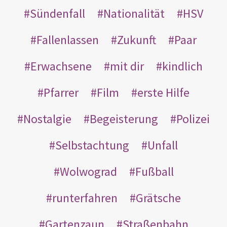
Sündenfall
Nationalität
HSV
Fallenlassen
Zukunft
Paar
Erwachsene
mit dir
kindlich
Pfarrer
Film
erste Hilfe
Nostalgie
Begeisterung
Polizei
Selbstachtung
Unfall
Wolwograd
Fußball
runterfahren
Grätsche
Gartenzaun
Straßenbahn