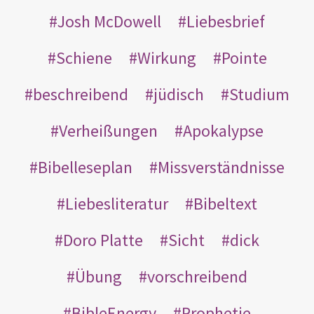
Josh McDowell
Liebesbrief
Schiene
Wirkung
Pointe
beschreibend
jüdisch
Studium
Verheißungen
Apokalypse
Bibelleseplan
Missverständnisse
Liebesliteratur
Bibeltext
Doro Platte
Sicht
dick
Übung
vorschreibend
BibleEnergy
Prophetie