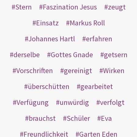
Stern
Faszination Jesus
zeugt
Einsatz
Markus Roll
Johannes Hartl
erfahren
derselbe
Gottes Gnade
getsern
Vorschriften
gereinigt
Wirken
überschütten
gearbeitet
Verfügung
unwürdig
verfolgt
brauchst
Schüler
Eva
Freundlichkeit
Garten Eden