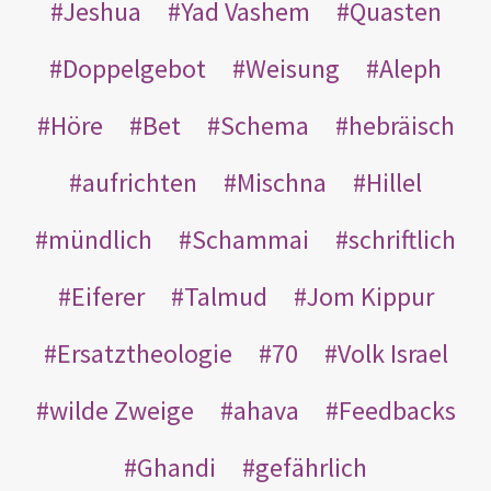
Jeshua
Yad Vashem
Quasten
Doppelgebot
Weisung
Aleph
Höre
Bet
Schema
hebräisch
aufrichten
Mischna
Hillel
mündlich
Schammai
schriftlich
Eiferer
Talmud
Jom Kippur
Ersatztheologie
70
Volk Israel
wilde Zweige
ahava
Feedbacks
Ghandi
gefährlich