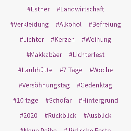
Esther
Landwirtschaft
Verkleidung
Alkohol
Befreiung
Lichter
Kerzen
Weihung
Makkabäer
Lichterfest
Laubhütte
7 Tage
Woche
Versöhnungstag
Gedenktag
10 tage
Schofar
Hintergrund
2020
Rückblick
Ausblick
Neue Reihe
Jüdische Feste