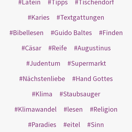
Latein
Tipps
Tischendorf
Karies
Textgattungen
Bibellesen
Guido Baltes
Finden
Cäsar
Reife
Augustinus
Judentum
Supermarkt
Nächstenliebe
Hand Gottes
Klima
Staubsauger
Klimawandel
lesen
Religion
Paradies
eitel
Sinn