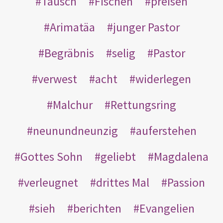
Tausch
Fischen
preisen
Arimatäa
junger Pastor
Begräbnis
selig
Pastor
verwest
acht
widerlegen
Malchur
Rettungsring
neunundneunzig
auferstehen
Gottes Sohn
geliebt
Magdalena
verleugnet
drittes Mal
Passion
sieh
berichten
Evangelien