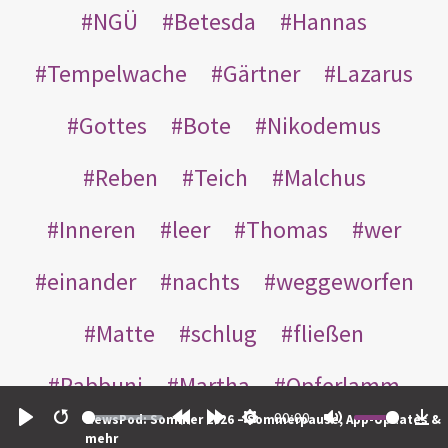
NGÜ
Betesda
Hannas
Tempelwache
Gärtner
Lazarus
Gottes
Bote
Nikodemus
Reben
Teich
Malchus
Inneren
leer
Thomas
wer
einander
nachts
weggeworfen
Matte
schlug
fließen
Rabbuni
Martha
Opferlamm
00:00
NewsPod: Sommer 2026 – Sommerpause, App-Updates &
gewaschen
gegeben
jüdischen
Play
Restart
Rewind
Forward
Settings
Mute
Do
mehr