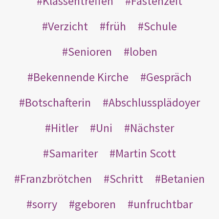
Klassentreffen
Fastenzeit
Verzicht
früh
Schule
Senioren
loben
Bekennende Kirche
Gespräch
Botschafterin
Abschlussplädoyer
Hitler
Uni
Nächster
Samariter
Martin Scott
Franzbrötchen
Schritt
Betanien
sorry
geboren
unfruchtbar