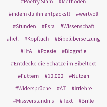
Poetry Slam
Methoden
indem du ihn entpackst!
wertvoll
Stunden
Esra
Wissenschaft
hell
Kopftuch
Bibelübersetzung
HfA
Poesie
Biografie
Entdecke die Schätze im Bibeltext
Füttern
10.000
Nutzen
Widersprüche
AT
Irrlehre
Missverständnis
Text
Brille