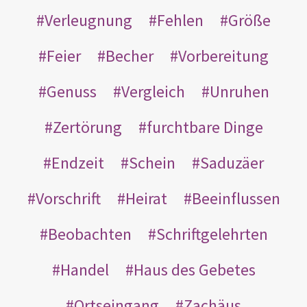
Verleugnung
Fehlen
Größe
Feier
Becher
Vorbereitung
Genuss
Vergleich
Unruhen
Zertörung
furchtbare Dinge
Endzeit
Schein
Saduzäer
Vorschrift
Heirat
Beeinflussen
Beobachten
Schriftgelehrten
Handel
Haus des Gebetes
Ortseingang
Zachäus