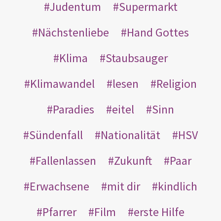
Judentum
Supermarkt
Nächstenliebe
Hand Gottes
Klima
Staubsauger
Klimawandel
lesen
Religion
Paradies
eitel
Sinn
Sündenfall
Nationalität
HSV
Fallenlassen
Zukunft
Paar
Erwachsene
mit dir
kindlich
Pfarrer
Film
erste Hilfe