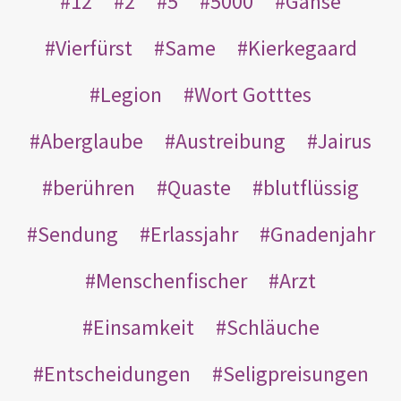
12
2
5
5000
Gänse
Vierfürst
Same
Kierkegaard
Legion
Wort Gotttes
Aberglaube
Austreibung
Jairus
berühren
Quaste
blutflüssig
Sendung
Erlassjahr
Gnadenjahr
Menschenfischer
Arzt
Einsamkeit
Schläuche
Entscheidungen
Seligpreisungen