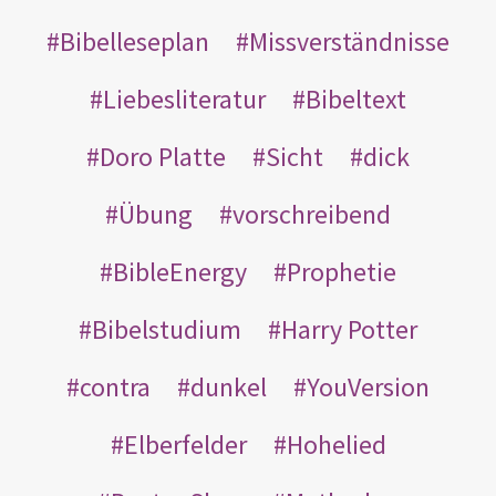
Bibelleseplan
Missverständnisse
Liebesliteratur
Bibeltext
Doro Platte
Sicht
dick
Übung
vorschreibend
BibleEnergy
Prophetie
Bibelstudium
Harry Potter
contra
dunkel
YouVersion
Elberfelder
Hohelied