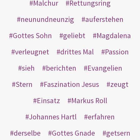
Malchur
Rettungsring
neunundneunzig
auferstehen
Gottes Sohn
geliebt
Magdalena
verleugnet
drittes Mal
Passion
sieh
berichten
Evangelien
Stern
Faszination Jesus
zeugt
Einsatz
Markus Roll
Johannes Hartl
erfahren
derselbe
Gottes Gnade
getsern