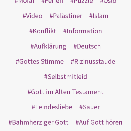
Moral
Ferien
Puzzle
Oslo
Video
Palästiner
Islam
Konflikt
Information
Aufklärung
Deutsch
Gottes Stimme
Rizinusstaude
Selbstmitleid
Gott im Alten Testament
Feindesliebe
Sauer
Bahmherziger Gott
Auf Gott hören