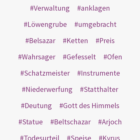
Verwaltung
anklagen
Löwengrube
umgebracht
Belsazar
Ketten
Preis
Wahrsager
Gefesselt
Ofen
Schatzmeister
Instrumente
Niederwerfung
Statthalter
Deutung
Gott des Himmels
Statue
Beltschazar
Arjoch
Todesurteil
Speise
Kyrus