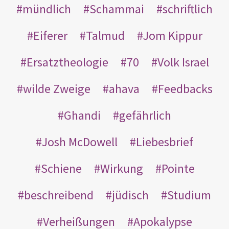
mündlich
Schammai
schriftlich
Eiferer
Talmud
Jom Kippur
Ersatztheologie
70
Volk Israel
wilde Zweige
ahava
Feedbacks
Ghandi
gefährlich
Josh McDowell
Liebesbrief
Schiene
Wirkung
Pointe
beschreibend
jüdisch
Studium
Verheißungen
Apokalypse