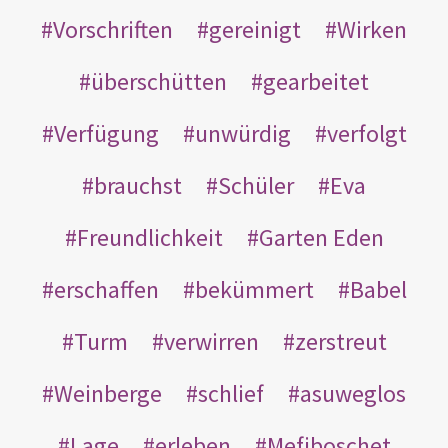
Vorschriften
gereinigt
Wirken
überschütten
gearbeitet
Verfügung
unwürdig
verfolgt
brauchst
Schüler
Eva
Freundlichkeit
Garten Eden
erschaffen
bekümmert
Babel
Turm
verwirren
zerstreut
Weinberge
schlief
asuweglos
Lage
erleben
Mefiboschet