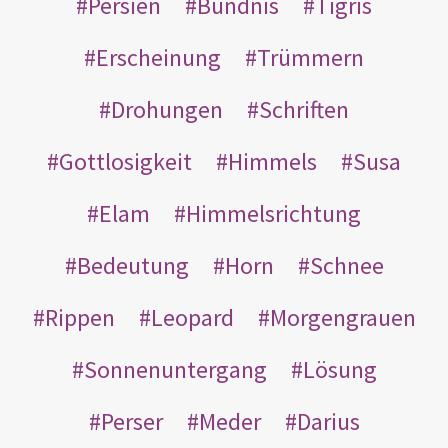
Persien
Bündnis
Tigris
Erscheinung
Trümmern
Drohungen
Schriften
Gottlosigkeit
Himmels
Susa
Elam
Himmelsrichtung
Bedeutung
Horn
Schnee
Rippen
Leopard
Morgengrauen
Sonnenuntergang
Lösung
Perser
Meder
Darius