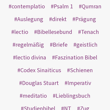
contemplatio
Psalm 1
Qumran
Auslegung
direkt
Prägung
lectio
Bibellesebund
Tenach
regelmäßig
Briefe
geistlich
lectio divina
Faszination Bibel
Codex Sinaiticus
Schienen
Douglas Stuart
Imperativ
meditatio
Lieblingsbuch
Studienbibel
NT
Zug