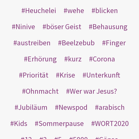
Heuchelei
wehe
blicken
Ninive
böser Geist
Behausung
austreiben
Beelzebub
Finger
Erhörung
kurz
Corona
Priorität
Krise
Unterkunft
Ohnmacht
Wer war Jesus?
Jubiläum
Newspod
arabisch
Kids
Sommerpause
WORT2020