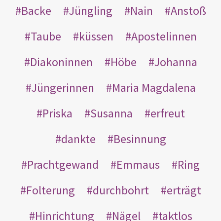
Backe
Jüngling
Nain
Anstoß
Taube
küssen
Apostelinnen
Diakoninnen
Höbe
Johanna
Jüngerinnen
Maria Magdalena
Priska
Susanna
erfreut
dankte
Besinnung
Prachtgewand
Emmaus
Ring
Folterung
durchbohrt
erträgt
Hinrichtung
Nägel
taktlos