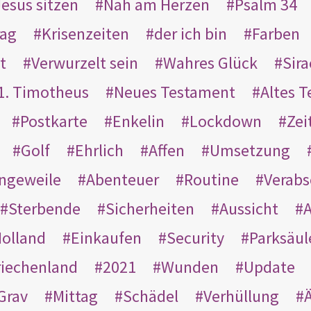
Jesus sitzen
Nah am Herzen
Psalm 34
rag
Krisenzeiten
der ich bin
Farben
t
Verwurzelt sein
Wahres Glück
Sir
1. Timotheus
Neues Testament
Altes 
Postkarte
Enkelin
Lockdown
Zei
Golf
Ehrlich
Affen
Umsetzung
ngeweile
Abenteuer
Routine
Verab
Sterbende
Sicherheiten
Aussicht
A
olland
Einkaufen
Security
Parksäul
riechenland
2021
Wunden
Update
Grav
Mittag
Schädel
Verhüllung
Ä