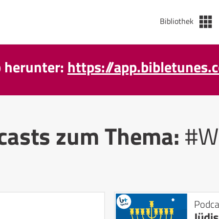
Bibliothek
p herunter:
https://app.bibletunes.
casts zum Thema:
#W
Podca
Jüdi