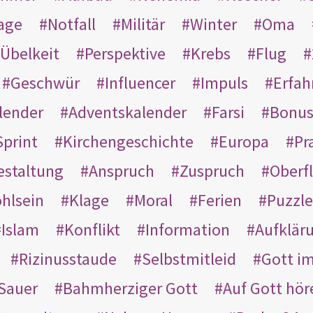
age
Notfall
Militär
Winter
Oma
Übelkeit
Perspektive
Krebs
Flug
Geschwür
Influencer
Impuls
Erfah
lender
Adventskalender
Farsi
Bonu
Sprint
Kirchengeschichte
Europa
Pr
estaltung
Anspruch
Zuspruch
Oberfl
hlsein
Klage
Moral
Ferien
Puzzle
Islam
Konflikt
Information
Aufklär
Rizinusstaude
Selbstmitleid
Gott i
Sauer
Bahmherziger Gott
Auf Gott hör