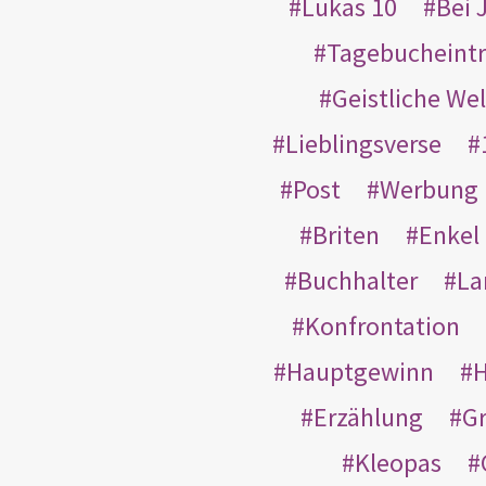
Lukas 10
Bei 
Tagebucheint
Geistliche Wel
Lieblingsverse
Post
Werbung
Briten
Enkel
Buchhalter
La
Konfrontation
Hauptgewinn
H
Erzählung
G
Kleopas