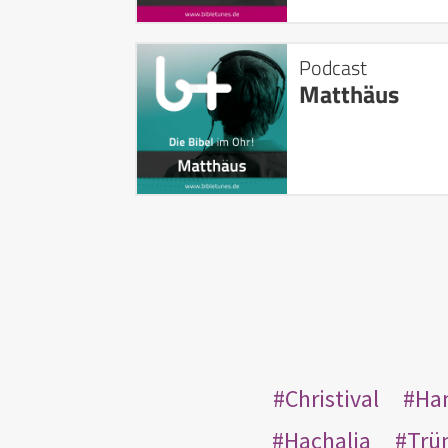
Podcast
Matthäus
Christival
Ha
Hachalja
Trü