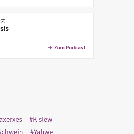
st
sis
Zum Podcast
taxerxes
Kislew
Schwein
Yahwe