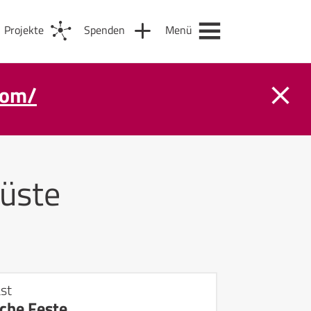
Projekte
Spenden
Menü
com/
üste
st
sche Feste