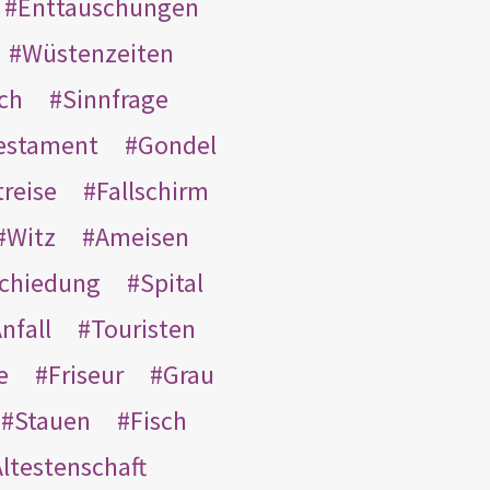
Enttäuschungen
Wüstenzeiten
ach
Sinnfrage
Testament
Gondel
treise
Fallschirm
Witz
Ameisen
schiedung
Spital
nfall
Touristen
e
Friseur
Grau
Stauen
Fisch
ltestenschaft