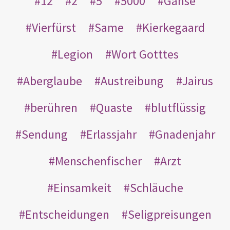
12
2
5
5000
Gänse
Vierfürst
Same
Kierkegaard
Legion
Wort Gotttes
Aberglaube
Austreibung
Jairus
berühren
Quaste
blutflüssig
Sendung
Erlassjahr
Gnadenjahr
Menschenfischer
Arzt
Einsamkeit
Schläuche
Entscheidungen
Seligpreisungen