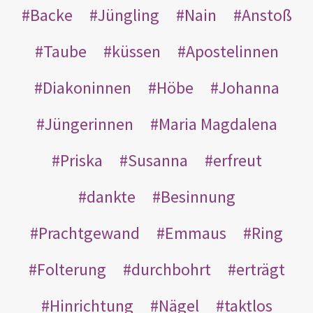
Backe
Jüngling
Nain
Anstoß
Taube
küssen
Apostelinnen
Diakoninnen
Höbe
Johanna
Jüngerinnen
Maria Magdalena
Priska
Susanna
erfreut
dankte
Besinnung
Prachtgewand
Emmaus
Ring
Folterung
durchbohrt
erträgt
Hinrichtung
Nägel
taktlos