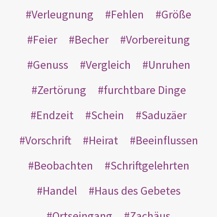
Verleugnung
Fehlen
Größe
Feier
Becher
Vorbereitung
Genuss
Vergleich
Unruhen
Zertörung
furchtbare Dinge
Endzeit
Schein
Saduzäer
Vorschrift
Heirat
Beeinflussen
Beobachten
Schriftgelehrten
Handel
Haus des Gebetes
Ortseingang
Zachäus