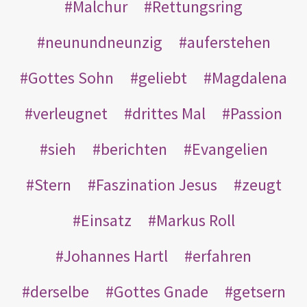
Malchur
Rettungsring
neunundneunzig
auferstehen
Gottes Sohn
geliebt
Magdalena
verleugnet
drittes Mal
Passion
sieh
berichten
Evangelien
Stern
Faszination Jesus
zeugt
Einsatz
Markus Roll
Johannes Hartl
erfahren
derselbe
Gottes Gnade
getsern