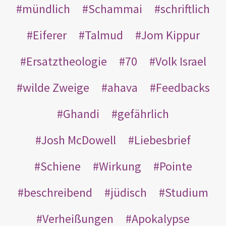
mündlich
Schammai
schriftlich
Eiferer
Talmud
Jom Kippur
Ersatztheologie
70
Volk Israel
wilde Zweige
ahava
Feedbacks
Ghandi
gefährlich
Josh McDowell
Liebesbrief
Schiene
Wirkung
Pointe
beschreibend
jüdisch
Studium
Verheißungen
Apokalypse