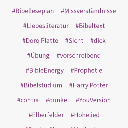
Bibelleseplan
Missverständnisse
Liebesliteratur
Bibeltext
Doro Platte
Sicht
dick
Übung
vorschreibend
BibleEnergy
Prophetie
Bibelstudium
Harry Potter
contra
dunkel
YouVersion
Elberfelder
Hohelied