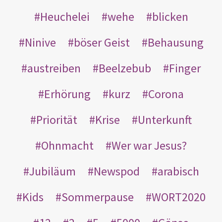
Heuchelei
wehe
blicken
Ninive
böser Geist
Behausung
austreiben
Beelzebub
Finger
Erhörung
kurz
Corona
Priorität
Krise
Unterkunft
Ohnmacht
Wer war Jesus?
Jubiläum
Newspod
arabisch
Kids
Sommerpause
WORT2020