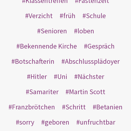
Klassentreffen
Fastenzeit
Verzicht
früh
Schule
Senioren
loben
Bekennende Kirche
Gespräch
Botschafterin
Abschlussplädoyer
Hitler
Uni
Nächster
Samariter
Martin Scott
Franzbrötchen
Schritt
Betanien
sorry
geboren
unfruchtbar