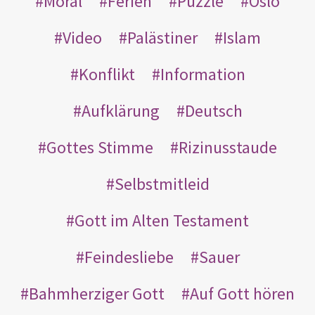
Moral
Ferien
Puzzle
Oslo
Video
Palästiner
Islam
Konflikt
Information
Aufklärung
Deutsch
Gottes Stimme
Rizinusstaude
Selbstmitleid
Gott im Alten Testament
Feindesliebe
Sauer
Bahmherziger Gott
Auf Gott hören