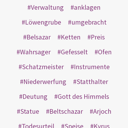
Verwaltung
anklagen
Löwengrube
umgebracht
Belsazar
Ketten
Preis
Wahrsager
Gefesselt
Ofen
Schatzmeister
Instrumente
Niederwerfung
Statthalter
Deutung
Gott des Himmels
Statue
Beltschazar
Arjoch
Todesurteil
Speise
Kyrus