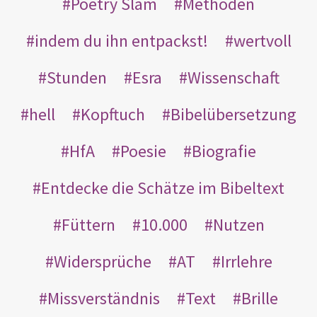
Poetry Slam
Methoden
indem du ihn entpackst!
wertvoll
Stunden
Esra
Wissenschaft
hell
Kopftuch
Bibelübersetzung
HfA
Poesie
Biografie
Entdecke die Schätze im Bibeltext
Füttern
10.000
Nutzen
Widersprüche
AT
Irrlehre
Missverständnis
Text
Brille