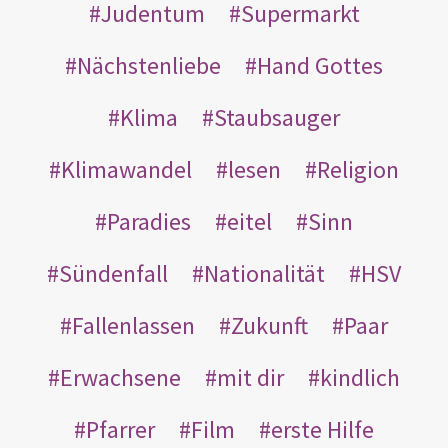
Judentum
Supermarkt
Nächstenliebe
Hand Gottes
Klima
Staubsauger
Klimawandel
lesen
Religion
Paradies
eitel
Sinn
Sündenfall
Nationalität
HSV
Fallenlassen
Zukunft
Paar
Erwachsene
mit dir
kindlich
Pfarrer
Film
erste Hilfe