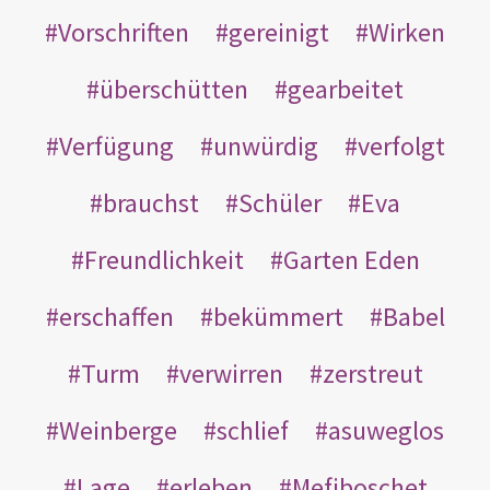
Vorschriften
gereinigt
Wirken
überschütten
gearbeitet
Verfügung
unwürdig
verfolgt
brauchst
Schüler
Eva
Freundlichkeit
Garten Eden
erschaffen
bekümmert
Babel
Turm
verwirren
zerstreut
Weinberge
schlief
asuweglos
Lage
erleben
Mefiboschet