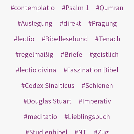
contemplatio
Psalm 1
Qumran
Auslegung
direkt
Prägung
lectio
Bibellesebund
Tenach
regelmäßig
Briefe
geistlich
lectio divina
Faszination Bibel
Codex Sinaiticus
Schienen
Douglas Stuart
Imperativ
meditatio
Lieblingsbuch
Studienbibel
NT
Zug