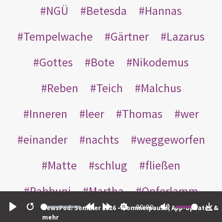
NGÜ
Betesda
Hannas
Tempelwache
Gärtner
Lazarus
Gottes
Bote
Nikodemus
Reben
Teich
Malchus
Inneren
leer
Thomas
wer
einander
nachts
weggeworfen
Matte
schlug
fließen
Rabbuni
Martha
Opferlamm
00:00
NewsPod: Sommer 2026 – Sommerpause, App-Updates &
gewaschen
gegeben
jüdischen
Play
Restart
Rewind
Forward
Settings
Mute
Do
mehr