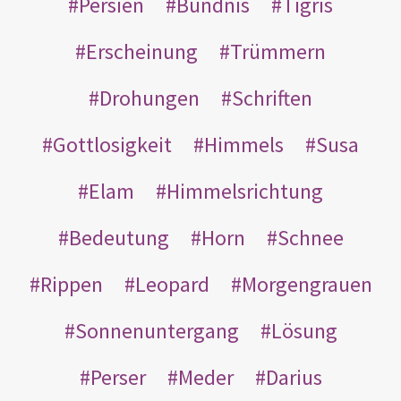
Persien
Bündnis
Tigris
Erscheinung
Trümmern
Drohungen
Schriften
Gottlosigkeit
Himmels
Susa
Elam
Himmelsrichtung
Bedeutung
Horn
Schnee
Rippen
Leopard
Morgengrauen
Sonnenuntergang
Lösung
Perser
Meder
Darius