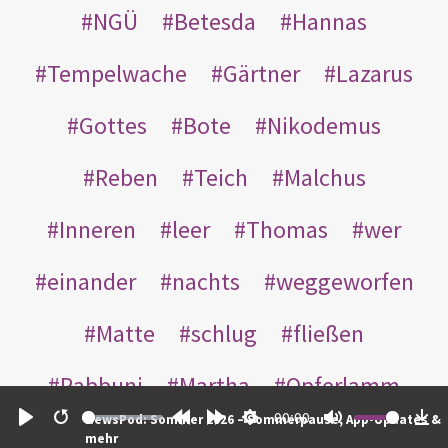
NGÜ
Betesda
Hannas
Tempelwache
Gärtner
Lazarus
Gottes
Bote
Nikodemus
Reben
Teich
Malchus
Inneren
leer
Thomas
wer
einander
nachts
weggeworfen
Matte
schlug
fließen
Rabbuni
Martha
Opferlamm
00:00
NewsPod: Sommer 2026 – Sommerpause, App-Updates &
gewaschen
gegeben
jüdischen
Play
Restart
Rewind
Forward
Settings
Mute
Do
mehr