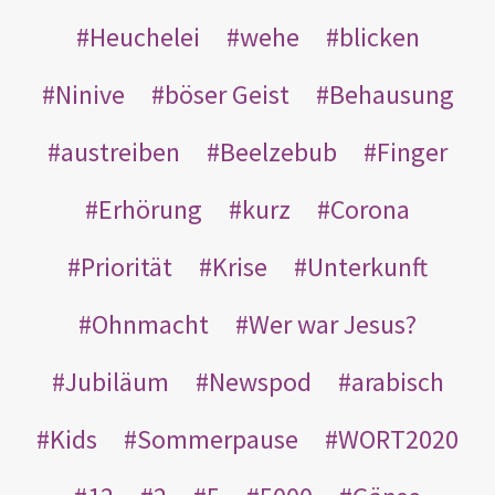
Heuchelei
wehe
blicken
Ninive
böser Geist
Behausung
austreiben
Beelzebub
Finger
Erhörung
kurz
Corona
Priorität
Krise
Unterkunft
Ohnmacht
Wer war Jesus?
Jubiläum
Newspod
arabisch
Kids
Sommerpause
WORT2020