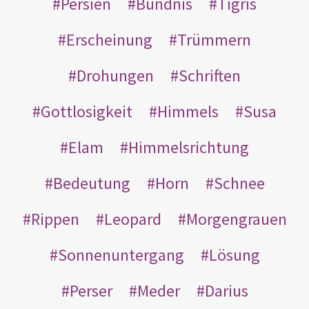
Persien
Bündnis
Tigris
Erscheinung
Trümmern
Drohungen
Schriften
Gottlosigkeit
Himmels
Susa
Elam
Himmelsrichtung
Bedeutung
Horn
Schnee
Rippen
Leopard
Morgengrauen
Sonnenuntergang
Lösung
Perser
Meder
Darius