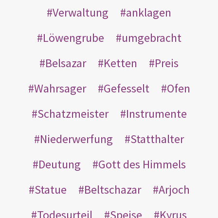
Verwaltung
anklagen
Löwengrube
umgebracht
Belsazar
Ketten
Preis
Wahrsager
Gefesselt
Ofen
Schatzmeister
Instrumente
Niederwerfung
Statthalter
Deutung
Gott des Himmels
Statue
Beltschazar
Arjoch
Todesurteil
Speise
Kyrus