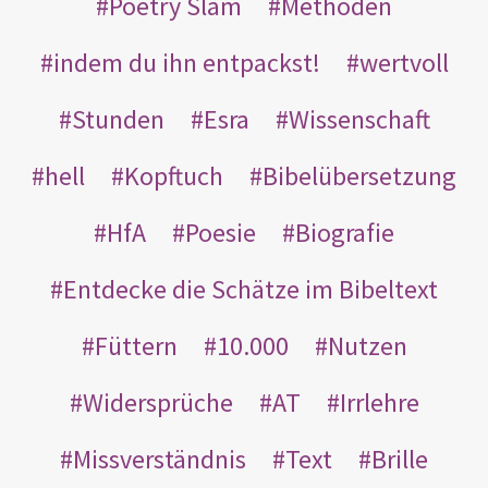
Poetry Slam
Methoden
indem du ihn entpackst!
wertvoll
Stunden
Esra
Wissenschaft
hell
Kopftuch
Bibelübersetzung
HfA
Poesie
Biografie
Entdecke die Schätze im Bibeltext
Füttern
10.000
Nutzen
Widersprüche
AT
Irrlehre
Missverständnis
Text
Brille