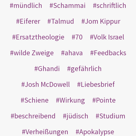
mündlich
Schammai
schriftlich
Eiferer
Talmud
Jom Kippur
Ersatztheologie
70
Volk Israel
wilde Zweige
ahava
Feedbacks
Ghandi
gefährlich
Josh McDowell
Liebesbrief
Schiene
Wirkung
Pointe
beschreibend
jüdisch
Studium
Verheißungen
Apokalypse