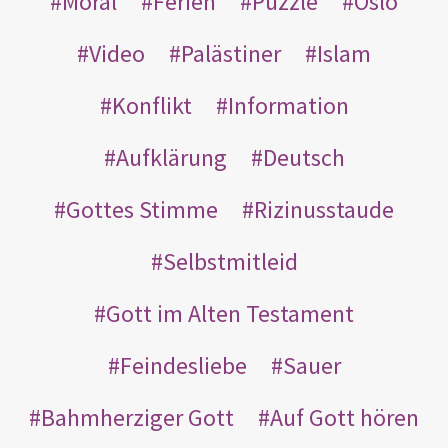
Moral
Ferien
Puzzle
Oslo
Video
Palästiner
Islam
Konflikt
Information
Aufklärung
Deutsch
Gottes Stimme
Rizinusstaude
Selbstmitleid
Gott im Alten Testament
Feindesliebe
Sauer
Bahmherziger Gott
Auf Gott hören