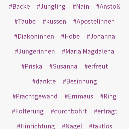
Backe
Jüngling
Nain
Anstoß
Taube
küssen
Apostelinnen
Diakoninnen
Höbe
Johanna
Jüngerinnen
Maria Magdalena
Priska
Susanna
erfreut
dankte
Besinnung
Prachtgewand
Emmaus
Ring
Folterung
durchbohrt
erträgt
Hinrichtung
Nägel
taktlos