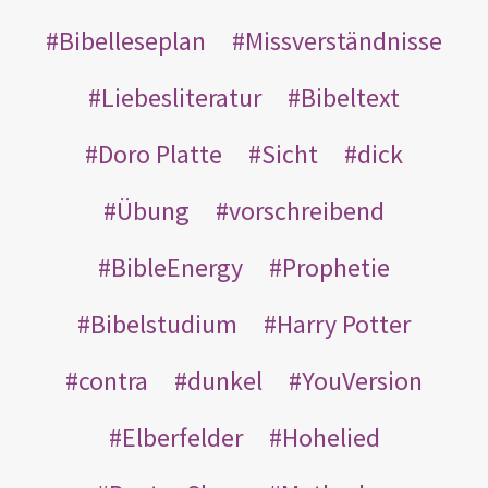
Bibelleseplan
Missverständnisse
Liebesliteratur
Bibeltext
Doro Platte
Sicht
dick
Übung
vorschreibend
BibleEnergy
Prophetie
Bibelstudium
Harry Potter
contra
dunkel
YouVersion
Elberfelder
Hohelied