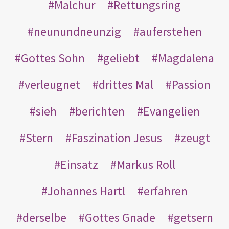
Malchur
Rettungsring
neunundneunzig
auferstehen
Gottes Sohn
geliebt
Magdalena
verleugnet
drittes Mal
Passion
sieh
berichten
Evangelien
Stern
Faszination Jesus
zeugt
Einsatz
Markus Roll
Johannes Hartl
erfahren
derselbe
Gottes Gnade
getsern