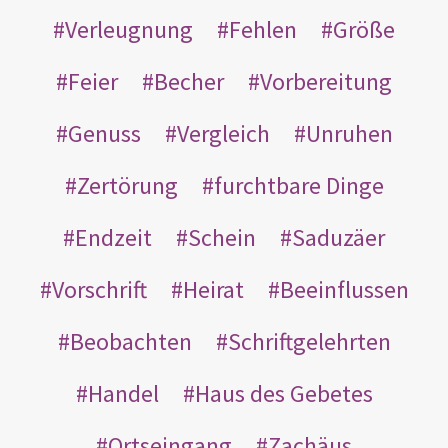
Verleugnung
Fehlen
Größe
Feier
Becher
Vorbereitung
Genuss
Vergleich
Unruhen
Zertörung
furchtbare Dinge
Endzeit
Schein
Saduzäer
Vorschrift
Heirat
Beeinflussen
Beobachten
Schriftgelehrten
Handel
Haus des Gebetes
Ortseingang
Zachäus