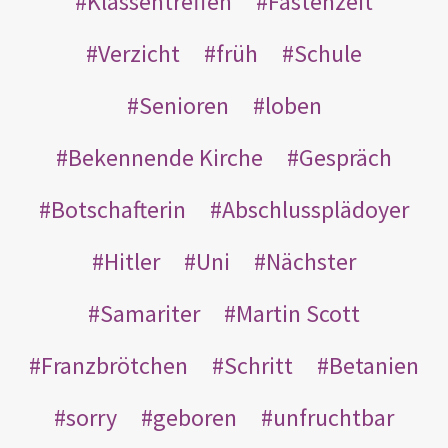
Klassentreffen
Fastenzeit
Verzicht
früh
Schule
Senioren
loben
Bekennende Kirche
Gespräch
Botschafterin
Abschlussplädoyer
Hitler
Uni
Nächster
Samariter
Martin Scott
Franzbrötchen
Schritt
Betanien
sorry
geboren
unfruchtbar