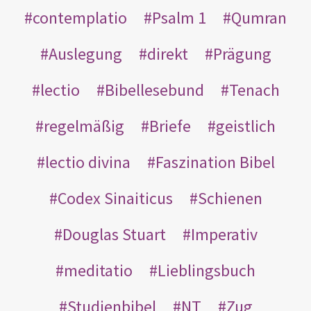
contemplatio
Psalm 1
Qumran
Auslegung
direkt
Prägung
lectio
Bibellesebund
Tenach
regelmäßig
Briefe
geistlich
lectio divina
Faszination Bibel
Codex Sinaiticus
Schienen
Douglas Stuart
Imperativ
meditatio
Lieblingsbuch
Studienbibel
NT
Zug