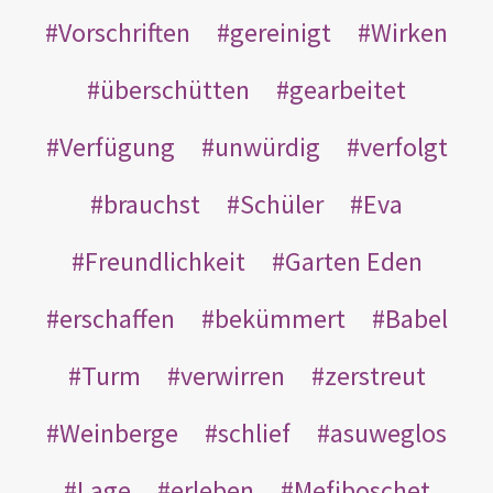
Vorschriften
gereinigt
Wirken
überschütten
gearbeitet
Verfügung
unwürdig
verfolgt
brauchst
Schüler
Eva
Freundlichkeit
Garten Eden
erschaffen
bekümmert
Babel
Turm
verwirren
zerstreut
Weinberge
schlief
asuweglos
Lage
erleben
Mefiboschet