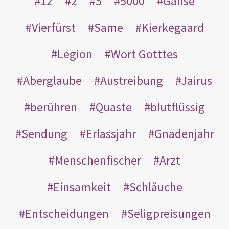
12
2
5
5000
Gänse
Vierfürst
Same
Kierkegaard
Legion
Wort Gotttes
Aberglaube
Austreibung
Jairus
berühren
Quaste
blutflüssig
Sendung
Erlassjahr
Gnadenjahr
Menschenfischer
Arzt
Einsamkeit
Schläuche
Entscheidungen
Seligpreisungen