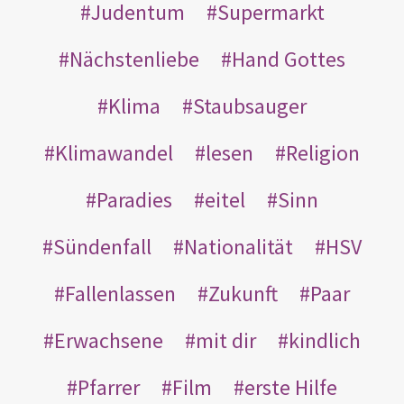
Judentum
Supermarkt
Nächstenliebe
Hand Gottes
Klima
Staubsauger
Klimawandel
lesen
Religion
Paradies
eitel
Sinn
Sündenfall
Nationalität
HSV
Fallenlassen
Zukunft
Paar
Erwachsene
mit dir
kindlich
Pfarrer
Film
erste Hilfe