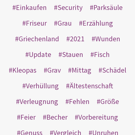
Einkaufen
Security
Parksäule
Friseur
Grau
Erzählung
Griechenland
2021
Wunden
Update
Stauen
Fisch
Kleopas
Grav
Mittag
Schädel
Verhüllung
Ältestenschaft
Verleugnung
Fehlen
Größe
Feier
Becher
Vorbereitung
Genuss
Vergleich
Unruhen