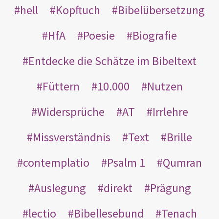
hell
Kopftuch
Bibelübersetzung
HfA
Poesie
Biografie
Entdecke die Schätze im Bibeltext
Füttern
10.000
Nutzen
Widersprüche
AT
Irrlehre
Missverständnis
Text
Brille
contemplatio
Psalm 1
Qumran
Auslegung
direkt
Prägung
lectio
Bibellesebund
Tenach