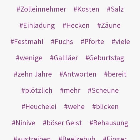
Zolleinnehmer
Kosten
Salz
Einladung
Hecken
Zäune
Festmahl
Fuchs
Pforte
viele
wenige
Galiläer
Geburtstag
zehn Jahre
Antworten
bereit
plötzlich
mehr
Scheune
Heuchelei
wehe
blicken
Ninive
böser Geist
Behausung
austreiben
Beelzebub
Finger