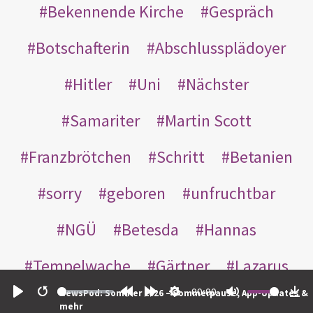
Bekennende Kirche
Gespräch
Botschafterin
Abschlussplädoyer
Hitler
Uni
Nächster
Samariter
Martin Scott
Franzbrötchen
Schritt
Betanien
sorry
geboren
unfruchtbar
NGÜ
Betesda
Hannas
Tempelwache
Gärtner
Lazarus
00:00
NewsPod: Sommer 2026 – Sommerpause, App-Updates &
Gottes
Bote
Nikodemus
Play
Restart
Rewind
Forward
Settings
Mute
Do
mehr