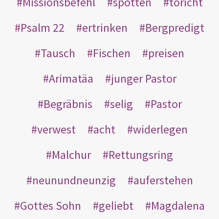
Missionsbefehl
spotten
töricht
Psalm 22
ertrinken
Bergpredigt
Tausch
Fischen
preisen
Arimatäa
junger Pastor
Begräbnis
selig
Pastor
verwest
acht
widerlegen
Malchur
Rettungsring
neunundneunzig
auferstehen
Gottes Sohn
geliebt
Magdalena