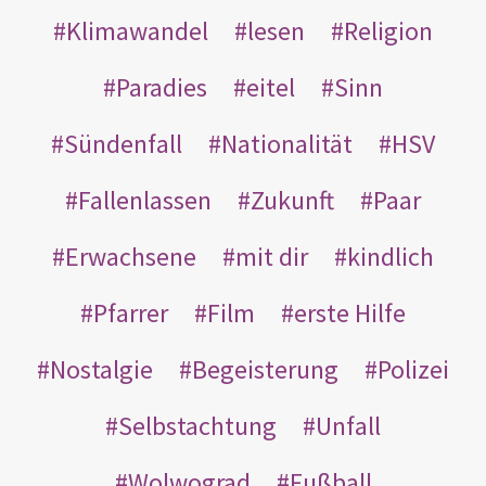
Klimawandel
lesen
Religion
Paradies
eitel
Sinn
Sündenfall
Nationalität
HSV
Fallenlassen
Zukunft
Paar
Erwachsene
mit dir
kindlich
Pfarrer
Film
erste Hilfe
Nostalgie
Begeisterung
Polizei
Selbstachtung
Unfall
Wolwograd
Fußball