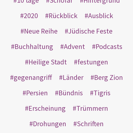
10 tage
Schofar
Hintergrund
2020
Rückblick
Ausblick
Neue Reihe
Jüdische Feste
Buchhaltung
Advent
Podcasts
Heilige Stadt
festungen
gegenangriff
Länder
Berg Zion
Persien
Bündnis
Tigris
Erscheinung
Trümmern
Drohungen
Schriften