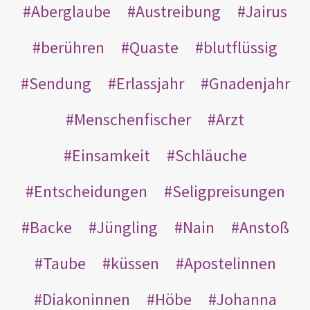
Aberglaube
Austreibung
Jairus
berühren
Quaste
blutflüssig
Sendung
Erlassjahr
Gnadenjahr
Menschenfischer
Arzt
Einsamkeit
Schläuche
Entscheidungen
Seligpreisungen
Backe
Jüngling
Nain
Anstoß
Taube
küssen
Apostelinnen
Diakoninnen
Höbe
Johanna