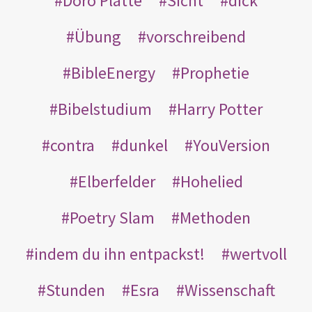
Doro Platte
Sicht
dick
Übung
vorschreibend
BibleEnergy
Prophetie
Bibelstudium
Harry Potter
contra
dunkel
YouVersion
Elberfelder
Hohelied
Poetry Slam
Methoden
indem du ihn entpackst!
wertvoll
Stunden
Esra
Wissenschaft