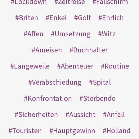
Lockdown
Zeitreise
Fallschirm
Briten
Enkel
Golf
Ehrlich
Affen
Umsetzung
Witz
Ameisen
Buchhalter
Langeweile
Abenteuer
Routine
Verabschiedung
Spital
Konfrontation
Sterbende
Sicherheiten
Aussicht
Anfall
Touristen
Hauptgewinn
Holland