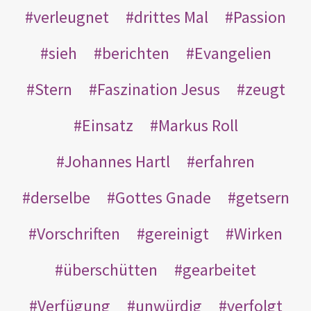
verleugnet
drittes Mal
Passion
sieh
berichten
Evangelien
Stern
Faszination Jesus
zeugt
Einsatz
Markus Roll
Johannes Hartl
erfahren
derselbe
Gottes Gnade
getsern
Vorschriften
gereinigt
Wirken
überschütten
gearbeitet
Verfügung
unwürdig
verfolgt