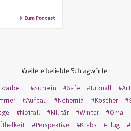
Zum Podcast
Weitere beliebte Schlagwörter
ndarbeit
Schrein
Safe
Urknall
Ar
mmer
Aufbau
Nehemia
Koscher
age
Notfall
Militär
Winter
Oma
Übelkeit
Perspektive
Krebs
Flug