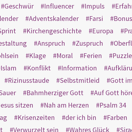
Geschwür
Influencer
Impuls
Erfah
lender
Adventskalender
Farsi
Bonu
Sprint
Kirchengeschichte
Europa
Pr
estaltung
Anspruch
Zuspruch
Oberfl
hlsein
Klage
Moral
Ferien
Puzzle
Islam
Konflikt
Information
Aufklär
Rizinusstaude
Selbstmitleid
Gott i
Sauer
Bahmherziger Gott
Auf Gott hör
Jesus sitzen
Nah am Herzen
Psalm 34
rag
Krisenzeiten
der ich bin
Farben
t
Verwurzelt sein
Wahres Glück
Sir