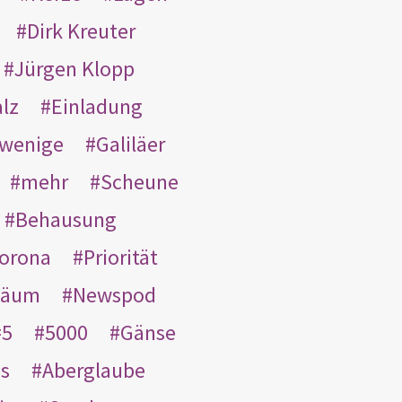
Dirk Kreuter
Jürgen Klopp
lz
Einladung
wenige
Galiläer
mehr
Scheune
Behausung
orona
Priorität
läum
Newspod
5
5000
Gänse
es
Aberglaube