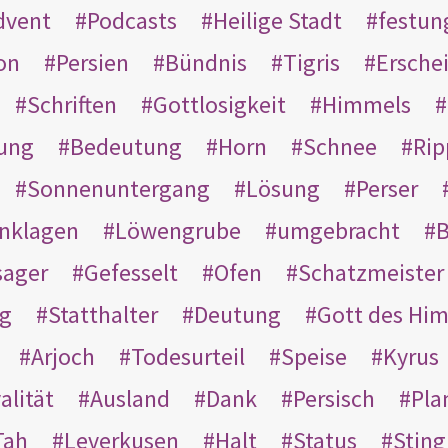
dvent
Podcasts
Heilige Stadt
festun
on
Persien
Bündnis
Tigris
Ersche
Schriften
Gottlosigkeit
Himmels
ung
Bedeutung
Horn
Schnee
Rip
Sonnenuntergang
Lösung
Perser
nklagen
Löwengrube
umgebracht
B
ager
Gefesselt
Ofen
Schatzmeister
g
Statthalter
Deutung
Gott des Hi
Arjoch
Todesurteil
Speise
Kyrus
alität
Ausland
Dank
Persisch
Pla
Tah
Leverkusen
Halt
Status
Sting