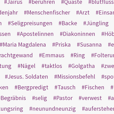
Jairus
berühren
Quaste
blutflüss
enjahr
Menschenfischer
Arzt
Einsa
n
Seligpreisungen
Backe
Jüngling
ssen
Apostelinnen
Diakoninnen
Hö
Maria Magdalena
Priska
Susanna
e
rachtgewand
Emmaus
Ring
Folteru
htung
Nägel
taktlos
Golgatha
zwe
Jesus. Soldaten
Missionsbefehl
spo
nken
Bergpredigt
Tausch
Fischen
Begräbnis
selig
Pastor
verwest
a
tungsring
neunundneunzig
auferstehe