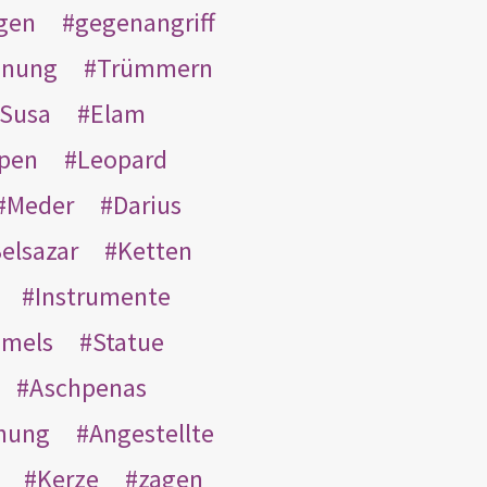
gen
gegenangriff
inung
Trümmern
Susa
Elam
pen
Leopard
Meder
Darius
elsazar
Ketten
Instrumente
mmels
Statue
Aschpenas
nung
Angestellte
Kerze
zagen