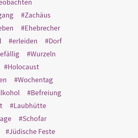
eobachten
gang
Zachäus
eben
Ehebrecher
l
erleiden
Dorf
efällig
Wurzeln
Holocaust
en
Wochentag
lkohol
Befreiung
t
Laubhütte
tage
Schofar
Jüdische Feste