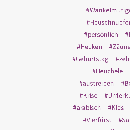
Wankelmütig
Heuschnupfe
persönlich
Hecken
Zäun
Geburtstag
zeh
Heuchelei
austreiben
B
Krise
Unterk
arabisch
Kids
Vierfürst
S