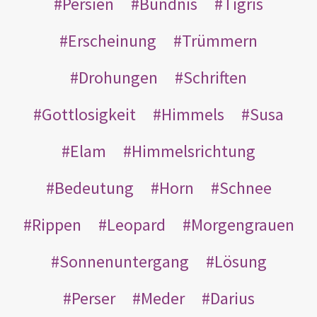
Persien
Bündnis
Tigris
Erscheinung
Trümmern
Drohungen
Schriften
Gottlosigkeit
Himmels
Susa
Elam
Himmelsrichtung
Bedeutung
Horn
Schnee
Rippen
Leopard
Morgengrauen
Sonnenuntergang
Lösung
Perser
Meder
Darius