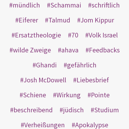
mündlich
Schammai
schriftlich
Eiferer
Talmud
Jom Kippur
Ersatztheologie
70
Volk Israel
wilde Zweige
ahava
Feedbacks
Ghandi
gefährlich
Josh McDowell
Liebesbrief
Schiene
Wirkung
Pointe
beschreibend
jüdisch
Studium
Verheißungen
Apokalypse