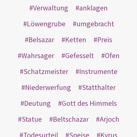
Verwaltung
anklagen
Löwengrube
umgebracht
Belsazar
Ketten
Preis
Wahrsager
Gefesselt
Ofen
Schatzmeister
Instrumente
Niederwerfung
Statthalter
Deutung
Gott des Himmels
Statue
Beltschazar
Arjoch
Todesurteil
Speise
Kyrus