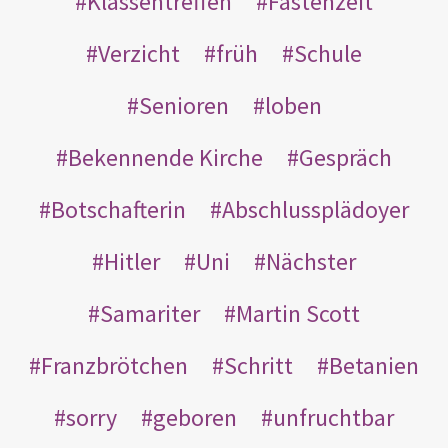
Klassentreffen
Fastenzeit
Verzicht
früh
Schule
Senioren
loben
Bekennende Kirche
Gespräch
Botschafterin
Abschlussplädoyer
Hitler
Uni
Nächster
Samariter
Martin Scott
Franzbrötchen
Schritt
Betanien
sorry
geboren
unfruchtbar