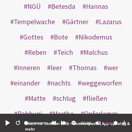
NGÜ
Betesda
Hannas
Tempelwache
Gärtner
Lazarus
Gottes
Bote
Nikodemus
Reben
Teich
Malchus
Inneren
leer
Thomas
wer
einander
nachts
weggeworfen
Matte
schlug
fließen
Rabbuni
Martha
Opferlamm
00:00
NewsPod: Sommer 2026 – Sommerpause, App-Updates &
gewaschen
gegeben
jüdischen
Play
Restart
Rewind
Forward
Settings
Mute
Do
mehr