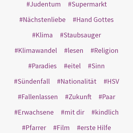
Judentum
Supermarkt
Nächstenliebe
Hand Gottes
Klima
Staubsauger
Klimawandel
lesen
Religion
Paradies
eitel
Sinn
Sündenfall
Nationalität
HSV
Fallenlassen
Zukunft
Paar
Erwachsene
mit dir
kindlich
Pfarrer
Film
erste Hilfe