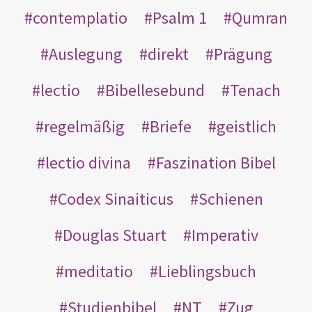
contemplatio
Psalm 1
Qumran
Auslegung
direkt
Prägung
lectio
Bibellesebund
Tenach
regelmäßig
Briefe
geistlich
lectio divina
Faszination Bibel
Codex Sinaiticus
Schienen
Douglas Stuart
Imperativ
meditatio
Lieblingsbuch
Studienbibel
NT
Zug