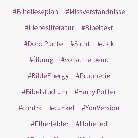
Bibelleseplan
Missverständnisse
Liebesliteratur
Bibeltext
Doro Platte
Sicht
dick
Übung
vorschreibend
BibleEnergy
Prophetie
Bibelstudium
Harry Potter
contra
dunkel
YouVersion
Elberfelder
Hohelied