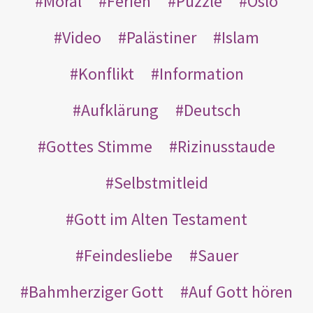
Moral
Ferien
Puzzle
Oslo
Video
Palästiner
Islam
Konflikt
Information
Aufklärung
Deutsch
Gottes Stimme
Rizinusstaude
Selbstmitleid
Gott im Alten Testament
Feindesliebe
Sauer
Bahmherziger Gott
Auf Gott hören