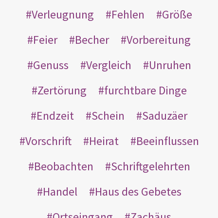
Verleugnung
Fehlen
Größe
Feier
Becher
Vorbereitung
Genuss
Vergleich
Unruhen
Zertörung
furchtbare Dinge
Endzeit
Schein
Saduzäer
Vorschrift
Heirat
Beeinflussen
Beobachten
Schriftgelehrten
Handel
Haus des Gebetes
Ortseingang
Zachäus