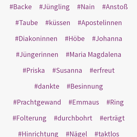
Backe
Jüngling
Nain
Anstoß
Taube
küssen
Apostelinnen
Diakoninnen
Höbe
Johanna
Jüngerinnen
Maria Magdalena
Priska
Susanna
erfreut
dankte
Besinnung
Prachtgewand
Emmaus
Ring
Folterung
durchbohrt
erträgt
Hinrichtung
Nägel
taktlos