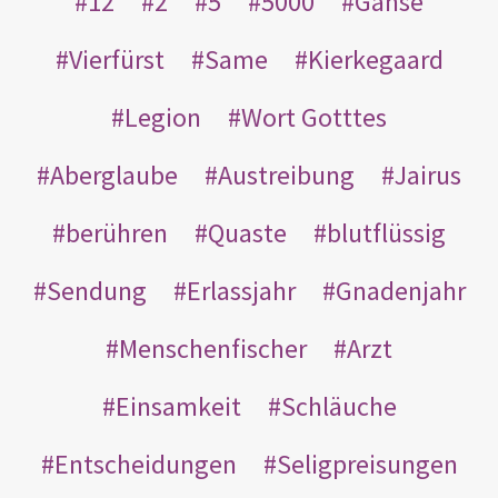
12
2
5
5000
Gänse
Vierfürst
Same
Kierkegaard
Legion
Wort Gotttes
Aberglaube
Austreibung
Jairus
berühren
Quaste
blutflüssig
Sendung
Erlassjahr
Gnadenjahr
Menschenfischer
Arzt
Einsamkeit
Schläuche
Entscheidungen
Seligpreisungen