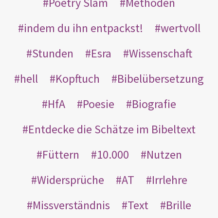
Poetry Slam
Methoden
indem du ihn entpackst!
wertvoll
Stunden
Esra
Wissenschaft
hell
Kopftuch
Bibelübersetzung
HfA
Poesie
Biografie
Entdecke die Schätze im Bibeltext
Füttern
10.000
Nutzen
Widersprüche
AT
Irrlehre
Missverständnis
Text
Brille