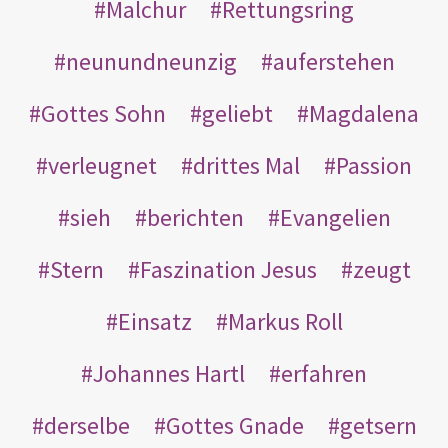
Malchur
Rettungsring
neunundneunzig
auferstehen
Gottes Sohn
geliebt
Magdalena
verleugnet
drittes Mal
Passion
sieh
berichten
Evangelien
Stern
Faszination Jesus
zeugt
Einsatz
Markus Roll
Johannes Hartl
erfahren
derselbe
Gottes Gnade
getsern