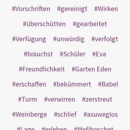
Vorschriften
gereinigt
Wirken
überschütten
gearbeitet
Verfügung
unwürdig
verfolgt
brauchst
Schüler
Eva
Freundlichkeit
Garten Eden
erschaffen
bekümmert
Babel
Turm
verwirren
zerstreut
Weinberge
schlief
asuweglos
Lage
erleben
Mefiboschet