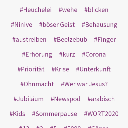
Heuchelei
wehe
blicken
Ninive
böser Geist
Behausung
austreiben
Beelzebub
Finger
Erhörung
kurz
Corona
Priorität
Krise
Unterkunft
Ohnmacht
Wer war Jesus?
Jubiläum
Newspod
arabisch
Kids
Sommerpause
WORT2020