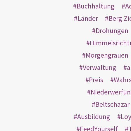
Buchhaltung
A
Länder
Berg Zi
Drohungen
Himmelsricht
Morgengrauen
Verwaltung
a
Preis
Wahrs
Niederwerfun
Beltschazar
Ausbildung
Loy
FeedYourself