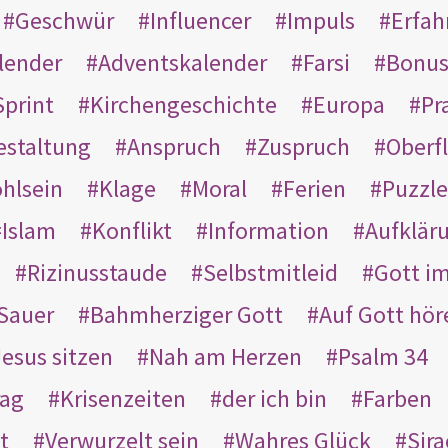
Geschwür
Influencer
Impuls
Erfah
lender
Adventskalender
Farsi
Bonu
Sprint
Kirchengeschichte
Europa
Pr
estaltung
Anspruch
Zuspruch
Oberfl
hlsein
Klage
Moral
Ferien
Puzzle
Islam
Konflikt
Information
Aufklär
Rizinusstaude
Selbstmitleid
Gott i
Sauer
Bahmherziger Gott
Auf Gott hör
Jesus sitzen
Nah am Herzen
Psalm 34
rag
Krisenzeiten
der ich bin
Farben
t
Verwurzelt sein
Wahres Glück
Sir