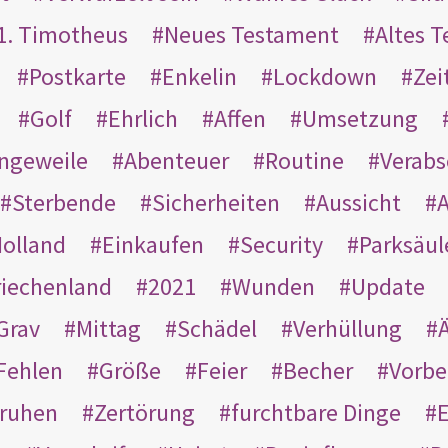
1. Timotheus
Neues Testament
Altes 
Postkarte
Enkelin
Lockdown
Zei
Golf
Ehrlich
Affen
Umsetzung
ngeweile
Abenteuer
Routine
Verab
Sterbende
Sicherheiten
Aussicht
A
olland
Einkaufen
Security
Parksäul
riechenland
2021
Wunden
Update
Grav
Mittag
Schädel
Verhüllung
Ä
Fehlen
Größe
Feier
Becher
Vorbe
ruhen
Zertörung
furchtbare Dinge
E