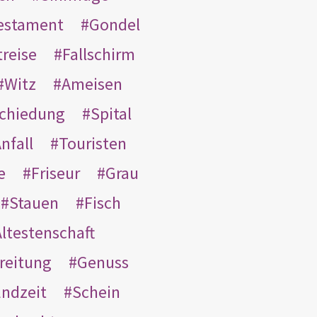
Testament
Gondel
treise
Fallschirm
Witz
Ameisen
schiedung
Spital
nfall
Touristen
e
Friseur
Grau
Stauen
Fisch
ltestenschaft
reitung
Genuss
ndzeit
Schein