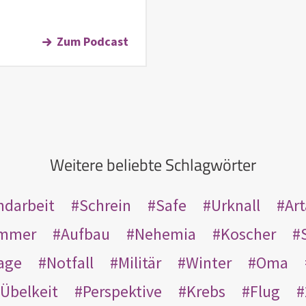
Zum Podcast
Weitere beliebte Schlagwörter
ndarbeit
Schrein
Safe
Urknall
Ar
mmer
Aufbau
Nehemia
Koscher
age
Notfall
Militär
Winter
Oma
Übelkeit
Perspektive
Krebs
Flug