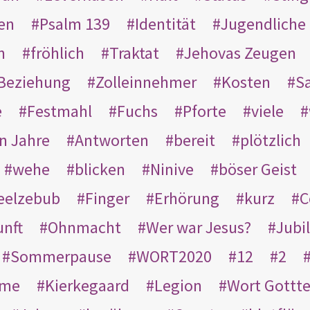
en
Psalm 139
Identität
Jugendliche
n
fröhlich
Traktat
Jehovas Zeugen
Beziehung
Zolleinnehmer
Kosten
Sa
e
Festmahl
Fuchs
Pforte
viele
n Jahre
Antworten
bereit
plötzlich
wehe
blicken
Ninive
böser Geist
eelzebub
Finger
Erhörung
kurz
C
unft
Ohnmacht
Wer war Jesus?
Jubi
Sommerpause
WORT2020
12
2
ame
Kierkegaard
Legion
Wort Gottt