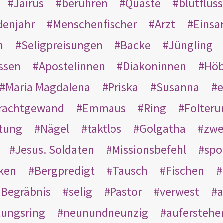
Jairus
berühren
Quaste
blutflüss
enjahr
Menschenfischer
Arzt
Einsa
n
Seligpreisungen
Backe
Jüngling
ssen
Apostelinnen
Diakoninnen
Hö
Maria Magdalena
Priska
Susanna
e
rachtgewand
Emmaus
Ring
Folteru
htung
Nägel
taktlos
Golgatha
zwe
Jesus. Soldaten
Missionsbefehl
spo
nken
Bergpredigt
Tausch
Fischen
Begräbnis
selig
Pastor
verwest
a
tungsring
neunundneunzig
auferstehe