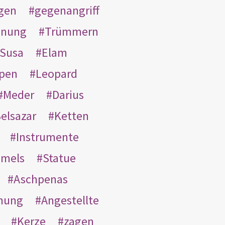
gen
gegenangriff
inung
Trümmern
Susa
Elam
pen
Leopard
Meder
Darius
elsazar
Ketten
Instrumente
mmels
Statue
Aschpenas
nung
Angestellte
Kerze
zagen