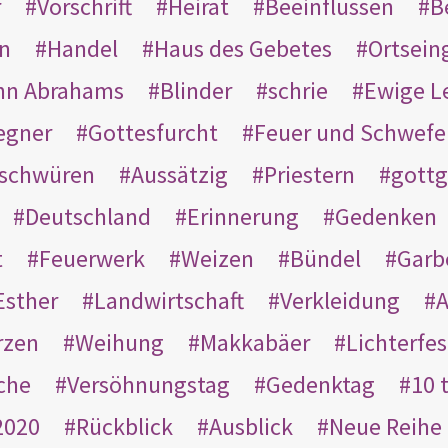
r
Vorschrift
Heirat
Beeinflussen
B
en
Handel
Haus des Gebetes
Ortsein
hn Abrahams
Blinder
schrie
Ewige L
egner
Gottesfurcht
Feuer und Schwefe
schwüren
Aussätzig
Priestern
gottg
Deutschland
Erinnerung
Gedenken
t
Feuerwerk
Weizen
Bündel
Garb
Esther
Landwirtschaft
Verkleidung
A
rzen
Weihung
Makkabäer
Lichterfes
che
Versöhnungstag
Gedenktag
10 
2020
Rückblick
Ausblick
Neue Reihe