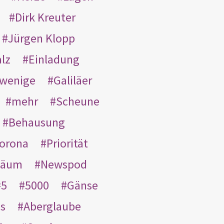
Dirk Kreuter
Jürgen Klopp
lz
Einladung
wenige
Galiläer
mehr
Scheune
Behausung
orona
Priorität
läum
Newspod
5
5000
Gänse
es
Aberglaube