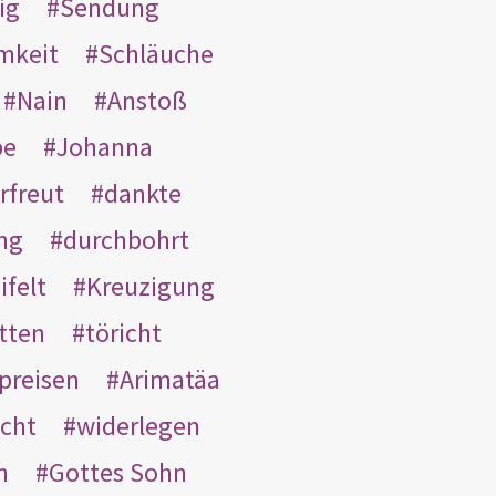
ig
Sendung
mkeit
Schläuche
Nain
Anstoß
be
Johanna
rfreut
dankte
ng
durchbohrt
ifelt
Kreuzigung
tten
töricht
preisen
Arimatäa
cht
widerlegen
n
Gottes Sohn