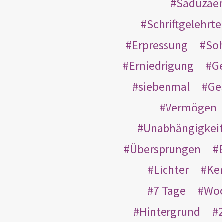
Saduzäe
Schriftgelehrt
Erpressung
So
Erniedrigung
G
siebenmal
Ge
Vermögen
Unabhängigkei
Übersprungen
Lichter
Ke
7 Tage
Wo
Hintergrund