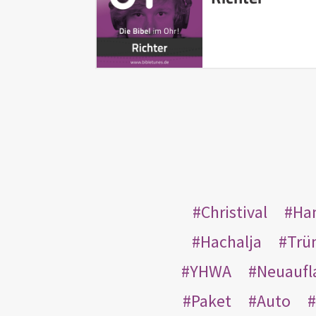
Christival
Ha
Hachalja
Trü
YHWA
Neuaufl
Paket
Auto