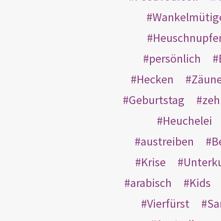
Wankelmütig
Heuschnupfe
persönlich
Hecken
Zäun
Geburtstag
zeh
Heuchelei
austreiben
B
Krise
Unterk
arabisch
Kids
Vierfürst
S