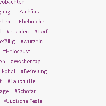
eobachten
gang
Zachäus
eben
Ehebrecher
l
erleiden
Dorf
efällig
Wurzeln
Holocaust
en
Wochentag
lkohol
Befreiung
t
Laubhütte
tage
Schofar
Jüdische Feste