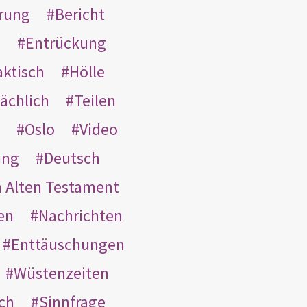
rung
Bericht
s
Entrückung
aktisch
Hölle
ächlich
Teilen
Oslo
Video
ung
Deutsch
m Alten Testament
en
Nachrichten
Enttäuschungen
Wüstenzeiten
ach
Sinnfrage