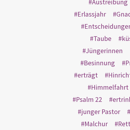
Austreibung
Erlassjahr
Gnad
Entscheidunge
Taube
kü
Jüngerinnen
Besinnung
P
erträgt
Hinric
Himmelfahrt
Psalm 22
ertri
junger Pastor
Malchur
Ret