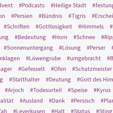
dvent
Podcasts
Heilige Stadt
festun
on
Persien
Bündnis
Tigris
Ersche
Schriften
Gottlosigkeit
Himmels
ung
Bedeutung
Horn
Schnee
Rip
Sonnenuntergang
Lösung
Perser
nklagen
Löwengrube
umgebracht
B
ager
Gefesselt
Ofen
Schatzmeister
g
Statthalter
Deutung
Gott des Hi
Arjoch
Todesurteil
Speise
Kyrus
alität
Ausland
Dank
Persisch
Pla
Tah
Leverkusen
Halt
Status
Sting