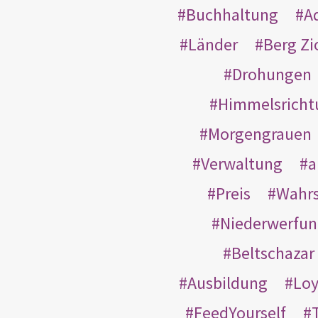
Buchhaltung
A
Länder
Berg Zi
Drohungen
Himmelsricht
Morgengrauen
Verwaltung
a
Preis
Wahrs
Niederwerfun
Beltschazar
Ausbildung
Loy
FeedYourself