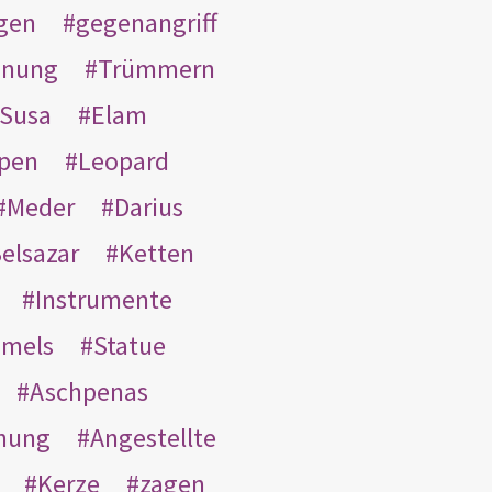
gen
gegenangriff
inung
Trümmern
Susa
Elam
pen
Leopard
Meder
Darius
elsazar
Ketten
Instrumente
mmels
Statue
Aschpenas
nung
Angestellte
Kerze
zagen