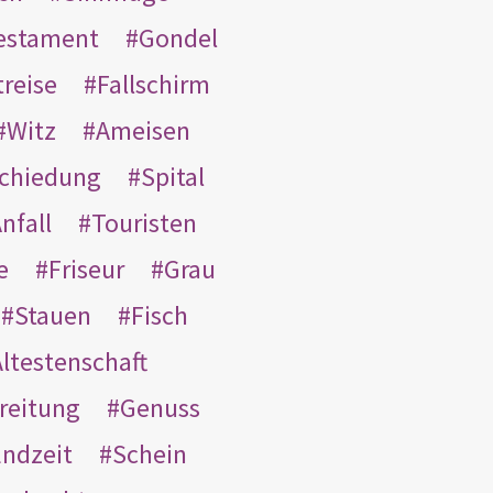
Testament
Gondel
treise
Fallschirm
Witz
Ameisen
schiedung
Spital
nfall
Touristen
e
Friseur
Grau
Stauen
Fisch
ltestenschaft
reitung
Genuss
ndzeit
Schein