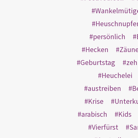
Wankelmütig
Heuschnupfe
persönlich
Hecken
Zäun
Geburtstag
zeh
Heuchelei
austreiben
B
Krise
Unterk
arabisch
Kids
Vierfürst
S