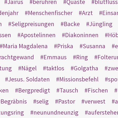
Jairus
berühren
Quaste
blutflüss
enjahr
Menschenfischer
Arzt
Einsa
n
Seligpreisungen
Backe
Jüngling
ssen
Apostelinnen
Diakoninnen
Hö
Maria Magdalena
Priska
Susanna
e
rachtgewand
Emmaus
Ring
Folteru
htung
Nägel
taktlos
Golgatha
zwe
Jesus. Soldaten
Missionsbefehl
spo
nken
Bergpredigt
Tausch
Fischen
Begräbnis
selig
Pastor
verwest
a
tungsring
neunundneunzig
auferstehe