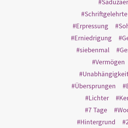
Saduzäe
Schriftgelehrt
Erpressung
So
Erniedrigung
G
siebenmal
Ge
Vermögen
Unabhängigkei
Übersprungen
Lichter
Ke
7 Tage
Wo
Hintergrund