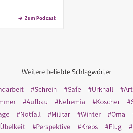
Zum Podcast
Weitere beliebte Schlagwörter
ndarbeit
Schrein
Safe
Urknall
Ar
mmer
Aufbau
Nehemia
Koscher
age
Notfall
Militär
Winter
Oma
Übelkeit
Perspektive
Krebs
Flug