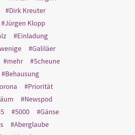
Dirk Kreuter
Jürgen Klopp
lz
Einladung
wenige
Galiläer
mehr
Scheune
Behausung
orona
Priorität
läum
Newspod
5
5000
Gänse
es
Aberglaube