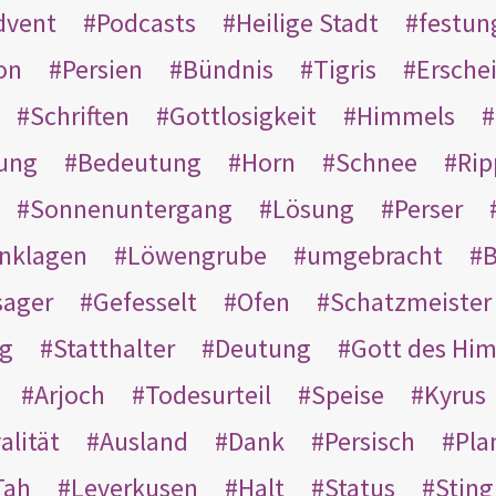
dvent
Podcasts
Heilige Stadt
festun
on
Persien
Bündnis
Tigris
Ersche
Schriften
Gottlosigkeit
Himmels
ung
Bedeutung
Horn
Schnee
Rip
Sonnenuntergang
Lösung
Perser
nklagen
Löwengrube
umgebracht
B
ager
Gefesselt
Ofen
Schatzmeister
g
Statthalter
Deutung
Gott des Hi
Arjoch
Todesurteil
Speise
Kyrus
alität
Ausland
Dank
Persisch
Pla
Tah
Leverkusen
Halt
Status
Sting