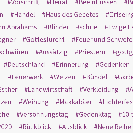
r
Vorschrift
Heirat
Beeinflussen
B
en
Handel
Haus des Gebetes
Ortsein
hn Abrahams
Blinder
schrie
Ewige L
egner
Gottesfurcht
Feuer und Schwefe
schwüren
Aussätzig
Priestern
gottg
Deutschland
Erinnerung
Gedenken
t
Feuerwerk
Weizen
Bündel
Garb
Esther
Landwirtschaft
Verkleidung
A
rzen
Weihung
Makkabäer
Lichterfes
che
Versöhnungstag
Gedenktag
10 
2020
Rückblick
Ausblick
Neue Reihe