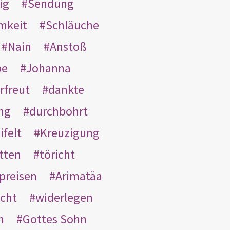
ig
Sendung
mkeit
Schläuche
Nain
Anstoß
be
Johanna
rfreut
dankte
ng
durchbohrt
ifelt
Kreuzigung
tten
töricht
preisen
Arimatäa
cht
widerlegen
n
Gottes Sohn