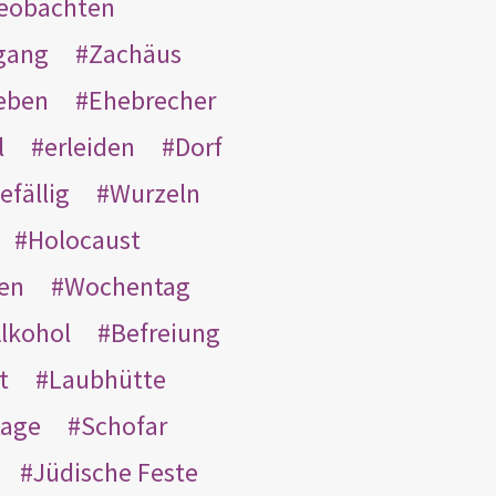
eobachten
gang
Zachäus
eben
Ehebrecher
l
erleiden
Dorf
efällig
Wurzeln
Holocaust
en
Wochentag
lkohol
Befreiung
t
Laubhütte
tage
Schofar
Jüdische Feste