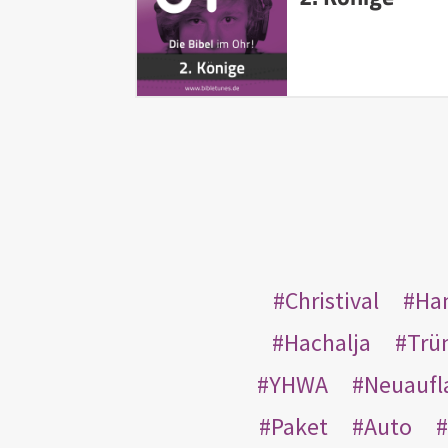
Christival
Ha
Hachalja
Trü
YHWA
Neuaufl
Paket
Auto