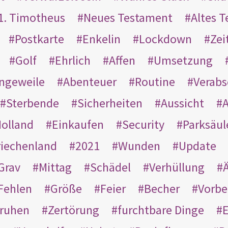
1. Timotheus
Neues Testament
Altes 
Postkarte
Enkelin
Lockdown
Zei
Golf
Ehrlich
Affen
Umsetzung
ngeweile
Abenteuer
Routine
Verab
Sterbende
Sicherheiten
Aussicht
A
olland
Einkaufen
Security
Parksäul
riechenland
2021
Wunden
Update
Grav
Mittag
Schädel
Verhüllung
Ä
Fehlen
Größe
Feier
Becher
Vorbe
ruhen
Zertörung
furchtbare Dinge
E