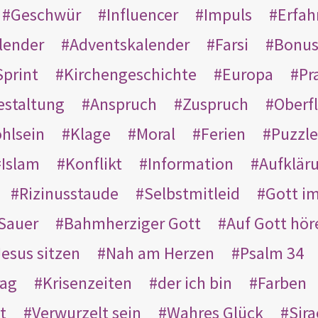
Geschwür
Influencer
Impuls
Erfah
lender
Adventskalender
Farsi
Bonu
Sprint
Kirchengeschichte
Europa
Pr
estaltung
Anspruch
Zuspruch
Oberfl
hlsein
Klage
Moral
Ferien
Puzzle
Islam
Konflikt
Information
Aufklär
Rizinusstaude
Selbstmitleid
Gott i
Sauer
Bahmherziger Gott
Auf Gott hör
Jesus sitzen
Nah am Herzen
Psalm 34
rag
Krisenzeiten
der ich bin
Farben
t
Verwurzelt sein
Wahres Glück
Sir