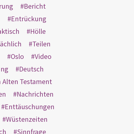
rung
Bericht
s
Entrückung
aktisch
Hölle
ächlich
Teilen
Oslo
Video
ung
Deutsch
m Alten Testament
en
Nachrichten
Enttäuschungen
Wüstenzeiten
ach
Sinnfrage