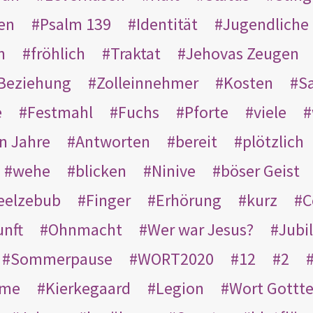
en
Psalm 139
Identität
Jugendliche
n
fröhlich
Traktat
Jehovas Zeugen
Beziehung
Zolleinnehmer
Kosten
Sa
e
Festmahl
Fuchs
Pforte
viele
n Jahre
Antworten
bereit
plötzlich
wehe
blicken
Ninive
böser Geist
eelzebub
Finger
Erhörung
kurz
C
unft
Ohnmacht
Wer war Jesus?
Jubi
Sommerpause
WORT2020
12
2
ame
Kierkegaard
Legion
Wort Gottt