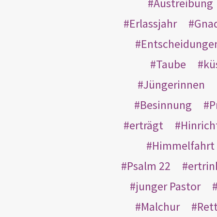
Austreibung
Erlassjahr
Gnad
Entscheidunge
Taube
kü
Jüngerinnen
Besinnung
P
erträgt
Hinric
Himmelfahrt
Psalm 22
ertri
junger Pastor
Malchur
Ret