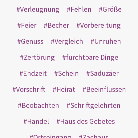
Verleugnung
Fehlen
Größe
Feier
Becher
Vorbereitung
Genuss
Vergleich
Unruhen
Zertörung
furchtbare Dinge
Endzeit
Schein
Saduzäer
Vorschrift
Heirat
Beeinflussen
Beobachten
Schriftgelehrten
Handel
Haus des Gebetes
Ortseingang
Zachäus