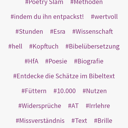
Poetry Slam
Methoden
indem du ihn entpackst!
wertvoll
Stunden
Esra
Wissenschaft
hell
Kopftuch
Bibelübersetzung
HfA
Poesie
Biografie
Entdecke die Schätze im Bibeltext
Füttern
10.000
Nutzen
Widersprüche
AT
Irrlehre
Missverständnis
Text
Brille