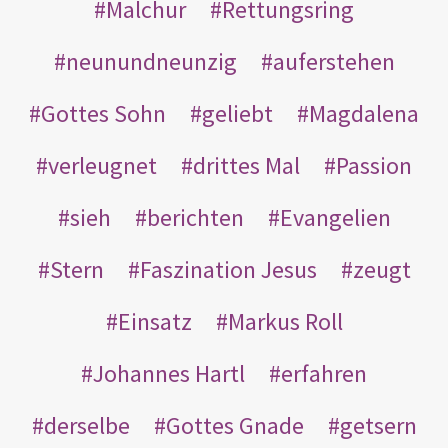
Malchur
Rettungsring
neunundneunzig
auferstehen
Gottes Sohn
geliebt
Magdalena
verleugnet
drittes Mal
Passion
sieh
berichten
Evangelien
Stern
Faszination Jesus
zeugt
Einsatz
Markus Roll
Johannes Hartl
erfahren
derselbe
Gottes Gnade
getsern