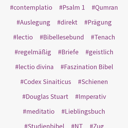
contemplatio
Psalm 1
Qumran
Auslegung
direkt
Prägung
lectio
Bibellesebund
Tenach
regelmäßig
Briefe
geistlich
lectio divina
Faszination Bibel
Codex Sinaiticus
Schienen
Douglas Stuart
Imperativ
meditatio
Lieblingsbuch
Studienbibel
NT
Zug