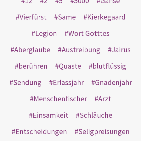
12
2
5
5000
Gänse
Vierfürst
Same
Kierkegaard
Legion
Wort Gotttes
Aberglaube
Austreibung
Jairus
berühren
Quaste
blutflüssig
Sendung
Erlassjahr
Gnadenjahr
Menschenfischer
Arzt
Einsamkeit
Schläuche
Entscheidungen
Seligpreisungen