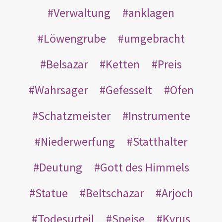
Verwaltung
anklagen
Löwengrube
umgebracht
Belsazar
Ketten
Preis
Wahrsager
Gefesselt
Ofen
Schatzmeister
Instrumente
Niederwerfung
Statthalter
Deutung
Gott des Himmels
Statue
Beltschazar
Arjoch
Todesurteil
Speise
Kyrus