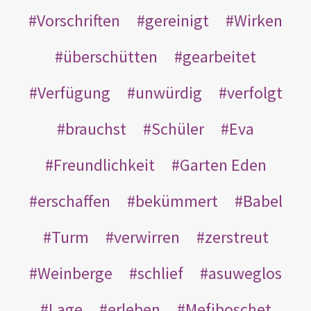
Vorschriften
gereinigt
Wirken
überschütten
gearbeitet
Verfügung
unwürdig
verfolgt
brauchst
Schüler
Eva
Freundlichkeit
Garten Eden
erschaffen
bekümmert
Babel
Turm
verwirren
zerstreut
Weinberge
schlief
asuweglos
Lage
erleben
Mefiboschet