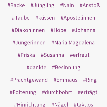
Backe
Jüngling
Nain
Anstoß
Taube
küssen
Apostelinnen
Diakoninnen
Höbe
Johanna
Jüngerinnen
Maria Magdalena
Priska
Susanna
erfreut
dankte
Besinnung
Prachtgewand
Emmaus
Ring
Folterung
durchbohrt
erträgt
Hinrichtung
Nägel
taktlos