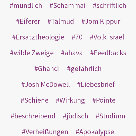
mündlich
Schammai
schriftlich
Eiferer
Talmud
Jom Kippur
Ersatztheologie
70
Volk Israel
wilde Zweige
ahava
Feedbacks
Ghandi
gefährlich
Josh McDowell
Liebesbrief
Schiene
Wirkung
Pointe
beschreibend
jüdisch
Studium
Verheißungen
Apokalypse