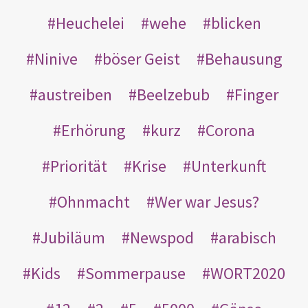
Heuchelei
wehe
blicken
Ninive
böser Geist
Behausung
austreiben
Beelzebub
Finger
Erhörung
kurz
Corona
Priorität
Krise
Unterkunft
Ohnmacht
Wer war Jesus?
Jubiläum
Newspod
arabisch
Kids
Sommerpause
WORT2020