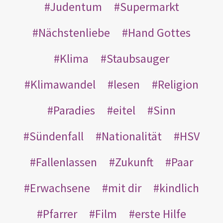
Judentum
Supermarkt
Nächstenliebe
Hand Gottes
Klima
Staubsauger
Klimawandel
lesen
Religion
Paradies
eitel
Sinn
Sündenfall
Nationalität
HSV
Fallenlassen
Zukunft
Paar
Erwachsene
mit dir
kindlich
Pfarrer
Film
erste Hilfe