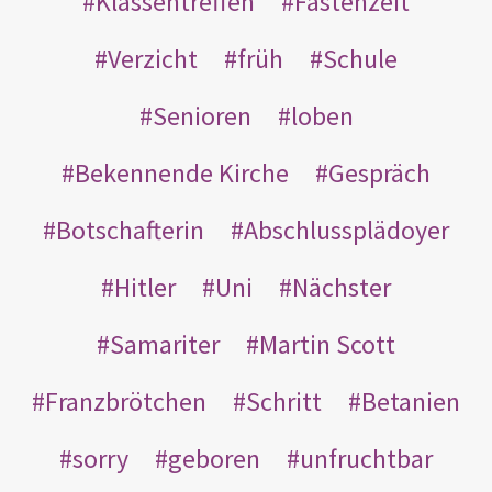
Klassentreffen
Fastenzeit
Verzicht
früh
Schule
Senioren
loben
Bekennende Kirche
Gespräch
Botschafterin
Abschlussplädoyer
Hitler
Uni
Nächster
Samariter
Martin Scott
Franzbrötchen
Schritt
Betanien
sorry
geboren
unfruchtbar