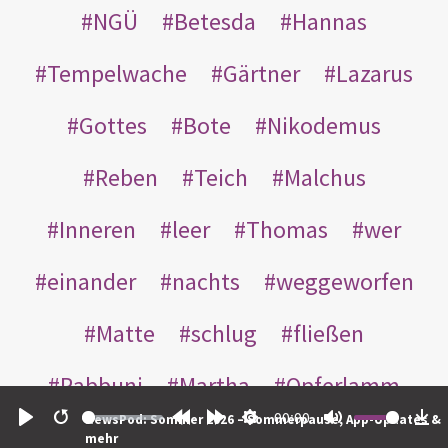
NGÜ
Betesda
Hannas
Tempelwache
Gärtner
Lazarus
Gottes
Bote
Nikodemus
Reben
Teich
Malchus
Inneren
leer
Thomas
wer
einander
nachts
weggeworfen
Matte
schlug
fließen
Rabbuni
Martha
Opferlamm
00:00
NewsPod: Sommer 2026 – Sommerpause, App-Updates &
gewaschen
gegeben
jüdischen
Play
Restart
Rewind
Forward
Settings
Mute
Do
mehr