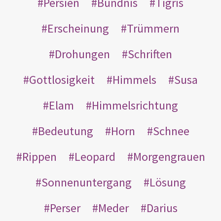
Persien
Bündnis
Tigris
Erscheinung
Trümmern
Drohungen
Schriften
Gottlosigkeit
Himmels
Susa
Elam
Himmelsrichtung
Bedeutung
Horn
Schnee
Rippen
Leopard
Morgengrauen
Sonnenuntergang
Lösung
Perser
Meder
Darius