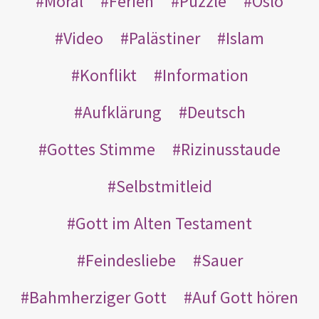
Moral
Ferien
Puzzle
Oslo
Video
Palästiner
Islam
Konflikt
Information
Aufklärung
Deutsch
Gottes Stimme
Rizinusstaude
Selbstmitleid
Gott im Alten Testament
Feindesliebe
Sauer
Bahmherziger Gott
Auf Gott hören