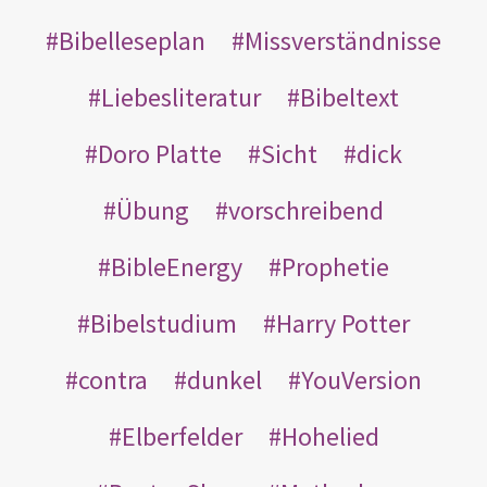
Bibelleseplan
Missverständnisse
Liebesliteratur
Bibeltext
Doro Platte
Sicht
dick
Übung
vorschreibend
BibleEnergy
Prophetie
Bibelstudium
Harry Potter
contra
dunkel
YouVersion
Elberfelder
Hohelied